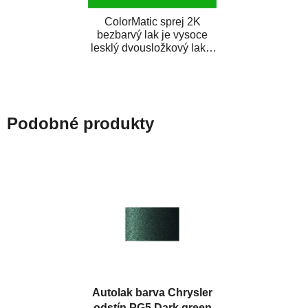
ColorMatic sprej 2K
bezbarvý lak je vysoce
lesklý dvousložkový lak s
tužidlem v spreji. Je
extrémně odolný...
Podobné produkty
Autolak barva Chrysler
odstín PG5 Dark green