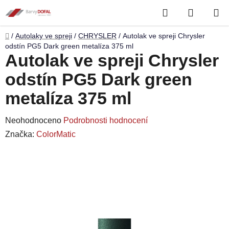
Přejít
Hledat
NÁKUP
na
obsah
KOŠÍK
Domů
/
Autolaky ve spreji
/
CHRYSLER
/
Autolak ve spreji Chrysler
odstín PG5 Dark green metalíza 375 ml
Autolak ve spreji Chrysler
odstín PG5 Dark green
metalíza 375 ml
Průměrné
Neohodnoceno
Podrobnosti hodnocení
hodnocení
Značka:
ColorMatic
produktu
je
0,0
z
5
hvězdiček.