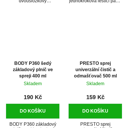
dvousložkový
jednokroková leštící pasta
polyesterový tmel s
nové generace s
dobrými plnícími
obsahem vysoce
schopnostmi. Je...
kvalitního...
BODY P360 šedý
PRESTO sprej
základový plnič ve
univerzální čistič a
spreji 400 ml
odmašťovač 500 ml
Skladem
Skladem
190 Kč
159 Kč
DO KOŠÍKU
DO KOŠÍKU
BODY P360 základový
PRESTO sprej