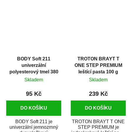
v autoopravárenství
určený především pro...
i v domácí dílně....
BODY Soft 211
TROTON BRAYT T
univerzální
ONE STEP PREMIUM
polyesterový tmel 380
leštící pasta 100 g
g
Skladem
Skladem
95 Kč
239 Kč
DO KOŠÍKU
DO KOŠÍKU
BODY Soft 211 je
TROTON BRAYT T ONE
univerzální jemnozrnný
STEP PREMIUM je