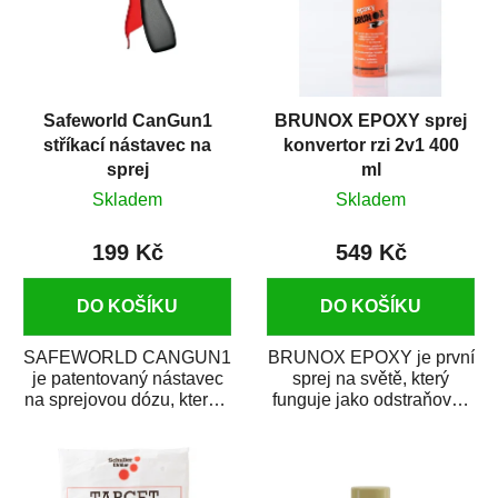
Safeworld CanGun1
BRUNOX EPOXY sprej
stříkací nástavec na
konvertor rzi 2v1 400
sprej
ml
Skladem
Skladem
199 Kč
549 Kč
DO KOŠÍKU
DO KOŠÍKU
SAFEWORLD CANGUN1
BRUNOX EPOXY je první
je patentovaný nástavec
sprej na světě, který
na sprejovou dózu, který ji
funguje jako odstraňovač
promění na profesionální
rzi s epoxidovou
stříkací...
pryskyřicí. Byl...