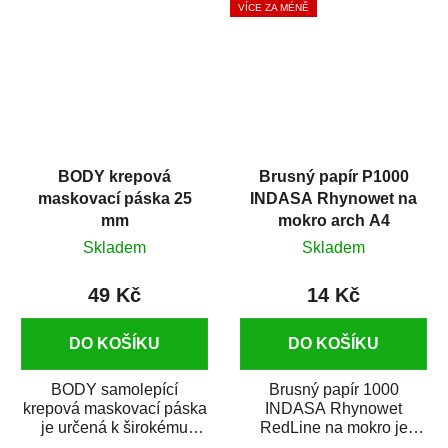
VÍCE ZA MÉNĚ
BODY krepová
Brusný papír P1000
maskovací páska 25
INDASA Rhynowet na
mm
mokro arch A4
Skladem
Skladem
49 Kč
14 Kč
DO KOŠÍKU
DO KOŠÍKU
BODY samolepící
Brusný papír 1000
krepová maskovací páska
INDASA Rhynowet
je určená k širokému
RedLine na mokro je
použití
voděodolný brusný papír