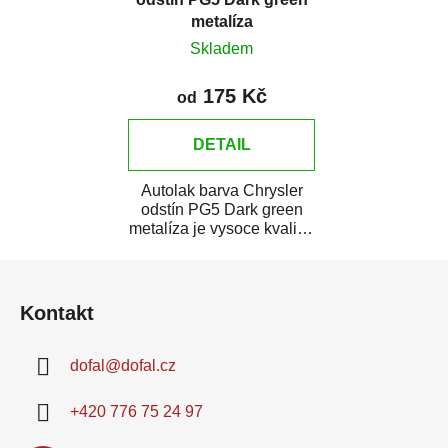
metalíza
Skladem
175 Kč
od
DETAIL
Autolak barva Chrysler
odstín PG5 Dark green
metalíza je vysoce kvalitní
barva na auto na bodové
Z
opravy,...
á
Kontakt
p
a
dofal
@
dofal.cz
t
í
+420 776 75 24 97