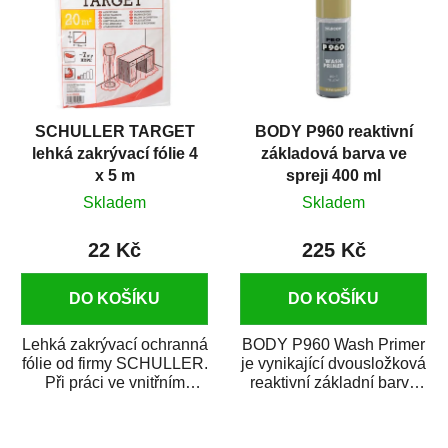
SCHULLER TARGET
BODY P960 reaktivní
lehká zakrývací fólie 4
základová barva ve
x 5 m
spreji 400 ml
Skladem
Skladem
22 Kč
225 Kč
DO KOŠÍKU
DO KOŠÍKU
Lehká zakrývací ochranná
BODY P960 Wash Primer
fólie od firmy SCHULLER.
je vynikající dvousložková
Při práci ve vnitřním
reaktivní základní barva
prostředí chrání před
ve spreji. Je vhodná
zastříkáním...
jako...