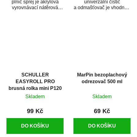
plnič sprej je akrylová
univerzální čistič
vyrovnávací nátěrová
a odmašťovač je vhodný k
hmota určená pro
odmašťování a čištění
vyplnění drobných...
kovových a plastových...
SCHULLER
MarPin bezoplachový
EASYROLL PRO
odrezovač 500 ml
brusná rolka mini P120
Skladem
Skladem
99 Kč
69 Kč
DO KOŠÍKU
DO KOŠÍKU