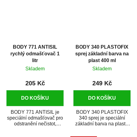
BODY 771 ANTISIL
BODY 340 PLASTOFIX
rychlý odmašťovač 1
sprej základní barva na
litr
plast 400 ml
Skladem
Skladem
205 Kč
249 Kč
DO KOŠÍKU
DO KOŠÍKU
BODY 771 ANTISIL je
BODY 340 PLASTOFIX
speciální odmašťovač pro
340 sprej je speciální
odstranění nečistot,
základní barva na plasty,
silikónu a mastnoty z
která zajistí přilnavost
povrchů před jejich...
vrchních...