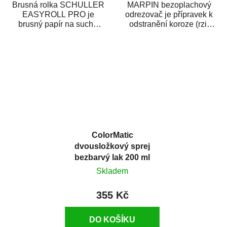
Brusná rolka SCHULLER
MARPIN bezoplachový
EASYROLL PRO je
odrezovač je přípravek k
brusný papír na suché
odstranění koroze (rzi)
broušení dodávaný ve
z kovových předmětů.
formě praktické rolky. Je...
Odrezovač po...
ColorMatic
dvousložkový sprej
bezbarvý lak 200 ml
Skladem
355 Kč
DO KOŠÍKU