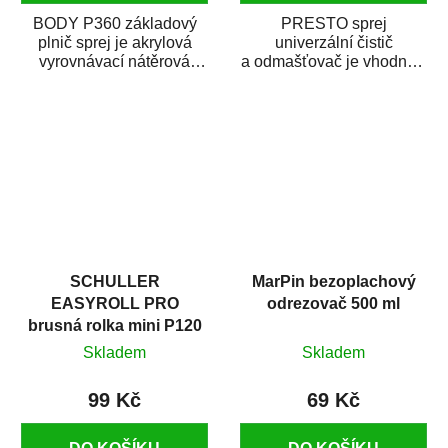
BODY P360 základový
PRESTO sprej
plnič sprej je akrylová
univerzální čistič
vyrovnávací nátěrová
a odmašťovač je vhodný k
hmota určená pro
odmašťování a čištění
vyplnění drobných...
kovových a plastových...
SCHULLER
MarPin bezoplachový
EASYROLL PRO
odrezovač 500 ml
brusná rolka mini P120
Skladem
Skladem
99 Kč
69 Kč