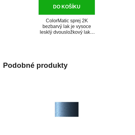
DO KOŠÍKU
ColorMatic sprej 2K
bezbarvý lak je vysoce
lesklý dvousložkový lak s
tužidlem v spreji. Je
extrémně odolný...
Podobné produkty