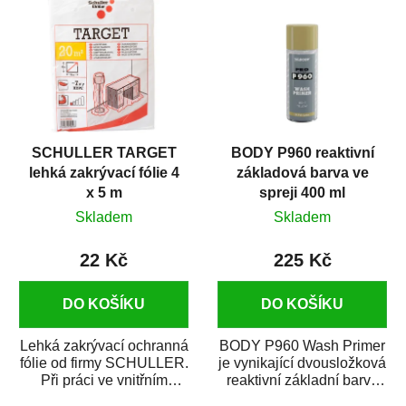
SCHULLER TARGET
BODY P960 reaktivní
lehká zakrývací fólie 4
základová barva ve
x 5 m
spreji 400 ml
Skladem
Skladem
22 Kč
225 Kč
DO KOŠÍKU
DO KOŠÍKU
Lehká zakrývací ochranná
BODY P960 Wash Primer
fólie od firmy SCHULLER.
je vynikající dvousložková
Při práci ve vnitřním
reaktivní základní barva
prostředí chrání před
ve spreji. Je vhodná