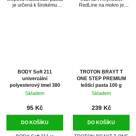
je určená k širokému
RedLine na mokro je
použití
voděodolný brusný papír
v autoopravárenství
určený především pro...
i v domácí dílně....
BODY Soft 211
TROTON BRAYT T
univerzální
ONE STEP PREMIUM
polyesterový tmel 380
leštící pasta 100 g
g
Skladem
Skladem
95 Kč
239 Kč
DO KOŠÍKU
DO KOŠÍKU