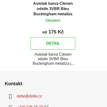
Autolak barva Citroen
odstín 3VBR Bleu
Buckingham metalíza
Skladem
175 Kč
od
DETAIL
Autolak barva Citroen
odstín 3VBR Bleu
Buckingham metalíza je
vysoce kvalitní barva na
Z
auto na bodové...
á
Kontakt
p
a
dofal
@
dofal.cz
t
í