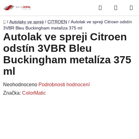
Přejít
Hledat
NÁKUP
na
obsah
KOŠÍK
Domů
/
Autolaky ve spreji
/
CITROEN
/
Autolak ve spreji Citroen odstín
3VBR Bleu Buckingham metalíza 375 ml
Autolak ve spreji Citroen
odstín 3VBR Bleu
Buckingham metalíza 375
ml
Průměrné
Neohodnoceno
Podrobnosti hodnocení
hodnocení
Značka:
ColorMatic
produktu
je
0,0
z
5