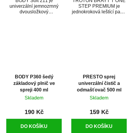
BODY Soft 211 je
TROTON BRAYT T ONE
univerzální jemnozrnný
STEP PREMIUM je
dvousložkový
jednokroková leštící pasta
polyesterový tmel s
nové generace s
dobrými plnícími
obsahem vysoce
schopnostmi. Je...
kvalitního...
BODY P360 šedý
PRESTO sprej
základový plnič ve
univerzální čistič a
spreji 400 ml
odmašťovač 500 ml
Skladem
Skladem
190 Kč
159 Kč
DO KOŠÍKU
DO KOŠÍKU