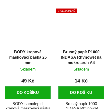
silikónu a mastnoty z
která zajistí přilnavost
povrchů před jejich...
vrchních...
VÍCE ZA MÉNĚ
BODY krepová
Brusný papír P1000
maskovací páska 25
INDASA Rhynowet na
mm
mokro arch A4
Skladem
Skladem
49 Kč
14 Kč
DO KOŠÍKU
DO KOŠÍKU
BODY samolepící
Brusný papír 1000
krepová maskovací páska
INDASA Rhynowet