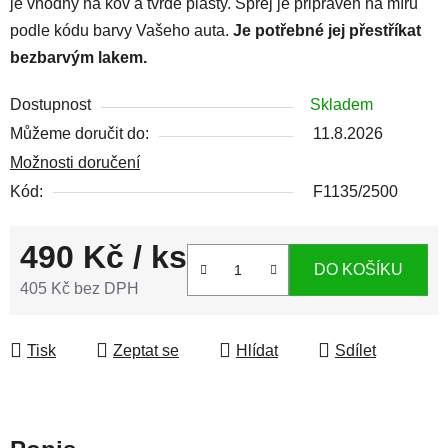
je vhodný na kov a tvrdé plasty. Sprej je připraven na míru
podle kódu barvy Vašeho auta.
Je potřebné jej přestříkat
bezbarvým lakem.
Dostupnost
Skladem
Můžeme doručit do:
11.8.2026
Možnosti doručení
Kód:
F1135/2500
490 Kč
/ ks
DO KOŠÍKU
405 Kč bez DPH
Měrná cena:
Tisk
Zeptat se
Hlídat
Sdílet