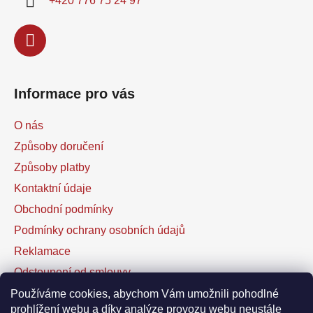
+420 776 75 24 97
Informace pro vás
O nás
Způsoby doručení
Způsoby platby
Kontaktní údaje
Obchodní podmínky
Podmínky ochrany osobních údajů
Reklamace
Odstoupení od smlouvy
Kontaktní formulář
Používáme cookies, abychom Vám umožnili pohodlné
prohlížení webu a díky analýze provozu webu neustále