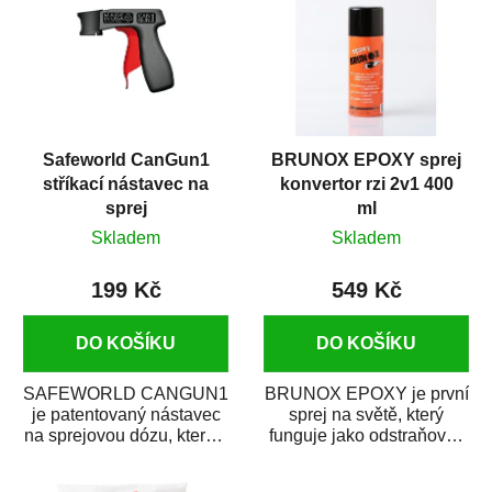
Safeworld CanGun1
BRUNOX EPOXY sprej
stříkací nástavec na
konvertor rzi 2v1 400
sprej
ml
Skladem
Skladem
199 Kč
549 Kč
DO KOŠÍKU
DO KOŠÍKU
SAFEWORLD CANGUN1
BRUNOX EPOXY je první
je patentovaný nástavec
sprej na světě, který
na sprejovou dózu, který ji
funguje jako odstraňovač
promění na profesionální
rzi s epoxidovou
stříkací...
pryskyřicí. Byl...