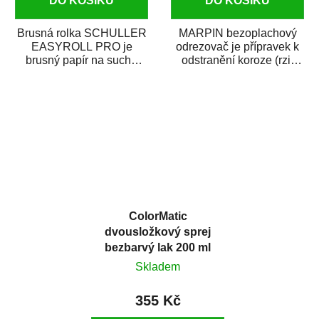
DO KOŠÍKU
DO KOŠÍKU
Brusná rolka SCHULLER
MARPIN bezoplachový
EASYROLL PRO je
odrezovač je přípravek k
brusný papír na suché
odstranění koroze (rzi)
broušení dodávaný ve
z kovových předmětů.
formě praktické rolky. Je...
Odrezovač po...
ColorMatic
dvousložkový sprej
bezbarvý lak 200 ml
Skladem
355 Kč