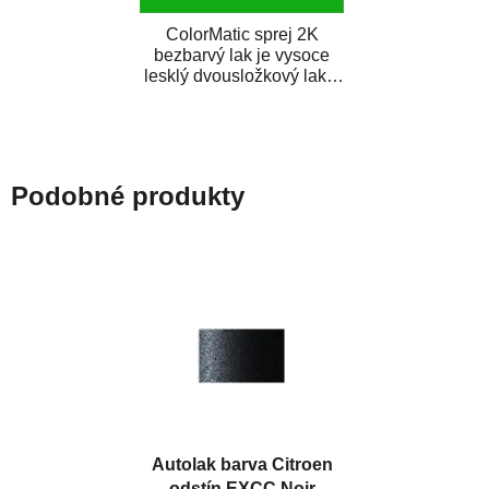
ColorMatic sprej 2K
bezbarvý lak je vysoce
lesklý dvousložkový lak s
tužidlem v spreji. Je
extrémně odolný...
Podobné produkty
Autolak barva Citroen
odstín EXCC Noir