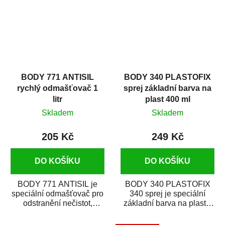
BODY 771 ANTISIL
BODY 340 PLASTOFIX
rychlý odmašťovač 1
sprej základní barva na
litr
plast 400 ml
Skladem
Skladem
205 Kč
249 Kč
DO KOŠÍKU
DO KOŠÍKU
BODY 771 ANTISIL je
BODY 340 PLASTOFIX
speciální odmašťovač pro
340 sprej je speciální
odstranění nečistot,
základní barva na plasty,
silikónu a mastnoty z
která zajistí přilnavost
povrchů před jejich...
vrchních...