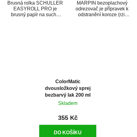
Brusná rolka SCHULLER
MARPIN bezoplachový
EASYROLL PRO je
odrezovač je přípravek k
brusný papír na suché
odstranění koroze (rzi)
broušení dodávaný ve
z kovových předmětů.
formě praktické rolky. Je...
Odrezovač po...
ColorMatic
dvousložkový sprej
bezbarvý lak 200 ml
Skladem
355 Kč
DO KOŠÍKU