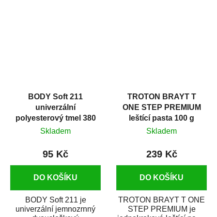
v autoopravárenství
určený především pro...
i v domácí dílně....
BODY Soft 211
TROTON BRAYT T
univerzální
ONE STEP PREMIUM
polyesterový tmel 380
leštící pasta 100 g
g
Skladem
Skladem
95 Kč
239 Kč
DO KOŠÍKU
DO KOŠÍKU
BODY Soft 211 je
TROTON BRAYT T ONE
univerzální jemnozrnný
STEP PREMIUM je