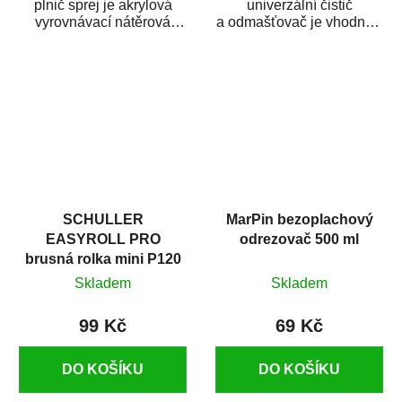
plnič sprej je akrylová
univerzální čistič
vyrovnávací nátěrová
a odmašťovač je vhodný k
hmota určená pro
odmašťování a čištění
vyplnění drobných...
kovových a plastových...
SCHULLER
MarPin bezoplachový
EASYROLL PRO
odrezovač 500 ml
brusná rolka mini P120
Skladem
Skladem
99 Kč
69 Kč
DO KOŠÍKU
DO KOŠÍKU