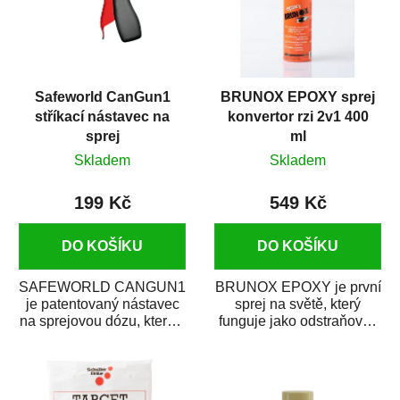
Safeworld CanGun1
BRUNOX EPOXY sprej
stříkací nástavec na
konvertor rzi 2v1 400
sprej
ml
Skladem
Skladem
199 Kč
549 Kč
DO KOŠÍKU
DO KOŠÍKU
SAFEWORLD CANGUN1
BRUNOX EPOXY je první
je patentovaný nástavec
sprej na světě, který
na sprejovou dózu, který ji
funguje jako odstraňovač
promění na profesionální
rzi s epoxidovou
stříkací...
pryskyřicí. Byl...