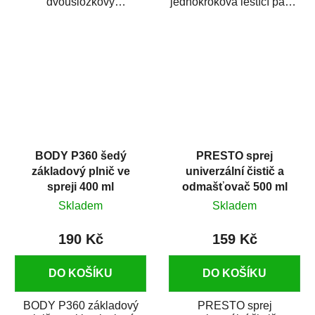
dvousložkový
jednokroková leštící pasta
polyesterový tmel s
nové generace s
dobrými plnícími
obsahem vysoce
schopnostmi. Je...
kvalitního...
BODY P360 šedý
PRESTO sprej
základový plnič ve
univerzální čistič a
spreji 400 ml
odmašťovač 500 ml
Skladem
Skladem
190 Kč
159 Kč
DO KOŠÍKU
DO KOŠÍKU
BODY P360 základový
PRESTO sprej