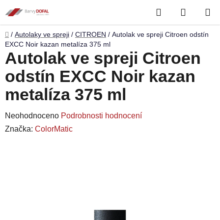
Přejít
Hledat
NÁKUP
na
obsah
KOŠÍK
Domů
/
Autolaky ve spreji
/
CITROEN
/
Autolak ve spreji Citroen odstín
EXCC Noir kazan metalíza 375 ml
Autolak ve spreji Citroen
odstín EXCC Noir kazan
metalíza 375 ml
Průměrné
Neohodnoceno
Podrobnosti hodnocení
hodnocení
Značka:
ColorMatic
produktu
je
0,0
z
5
hvězdiček.