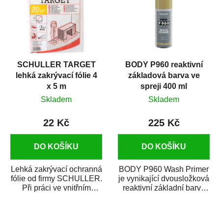
SCHULLER TARGET
BODY P960 reaktivní
lehká zakrývací fólie 4
základová barva ve
x 5 m
spreji 400 ml
Skladem
Skladem
22 Kč
225 Kč
DO KOŠÍKU
DO KOŠÍKU
Lehká zakrývací ochranná
BODY P960 Wash Primer
fólie od firmy SCHULLER.
je vynikající dvousložková
Při práci ve vnitřním
reaktivní základní barva
prostředí chrání před
ve spreji. Je vhodná
zastříkáním...
jako...