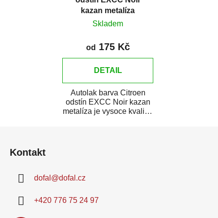
kazan metalíza
Skladem
175 Kč
od
DETAIL
Autolak barva Citroen
odstín EXCC Noir kazan
metalíza je vysoce kvalitní
barva na auto na bodové
Z
opravy,...
á
Kontakt
p
a
dofal
@
dofal.cz
t
í
+420 776 75 24 97