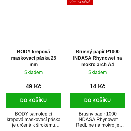
VÍCE ZA MÉNĚ
BODY krepová
Brusný papír P1000
maskovací páska 25
INDASA Rhynowet na
mm
mokro arch A4
Skladem
Skladem
49 Kč
14 Kč
DO KOŠÍKU
DO KOŠÍKU
BODY samolepící
Brusný papír 1000
krepová maskovací páska
INDASA Rhynowet
je určená k širokému
RedLine na mokro je
použití
voděodolný brusný papír