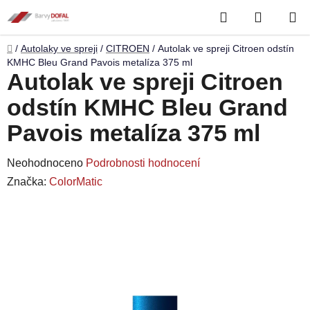
Přejít
Hledat
NÁKUP
na
obsah
KOŠÍK
Domů
/
Autolaky ve spreji
/
CITROEN
/
Autolak ve spreji Citroen odstín
KMHC Bleu Grand Pavois metalíza 375 ml
Autolak ve spreji Citroen
odstín KMHC Bleu Grand
Pavois metalíza 375 ml
Průměrné
Neohodnoceno
Podrobnosti hodnocení
hodnocení
Značka:
ColorMatic
produktu
je
0,0
z
5
hvězdiček.