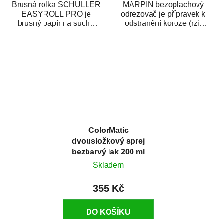
Brusná rolka SCHULLER
MARPIN bezoplachový
EASYROLL PRO je
odrezovač je přípravek k
brusný papír na suché
odstranění koroze (rzi)
broušení dodávaný ve
z kovových předmětů.
formě praktické rolky. Je...
Odrezovač po...
ColorMatic
dvousložkový sprej
bezbarvý lak 200 ml
Skladem
355 Kč
DO KOŠÍKU