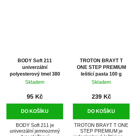
v autoopravárenství
určený především pro...
i v domácí dílně....
BODY Soft 211
TROTON BRAYT T
univerzální
ONE STEP PREMIUM
polyesterový tmel 380
leštící pasta 100 g
g
Skladem
Skladem
95 Kč
239 Kč
DO KOŠÍKU
DO KOŠÍKU
BODY Soft 211 je
TROTON BRAYT T ONE
univerzální jemnozrnný
STEP PREMIUM je