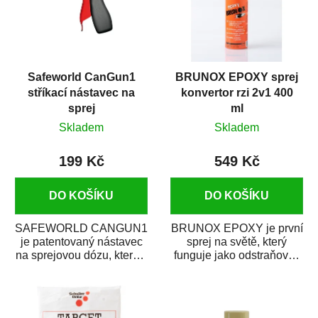
Safeworld CanGun1
BRUNOX EPOXY sprej
stříkací nástavec na
konvertor rzi 2v1 400
sprej
ml
Skladem
Skladem
199 Kč
549 Kč
DO KOŠÍKU
DO KOŠÍKU
SAFEWORLD CANGUN1
BRUNOX EPOXY je první
je patentovaný nástavec
sprej na světě, který
na sprejovou dózu, který ji
funguje jako odstraňovač
promění na profesionální
rzi s epoxidovou
stříkací...
pryskyřicí. Byl...