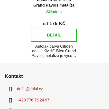
Grand Pavois metalíza
Skladem
175 Kč
od
DETAIL
Autolak barva Citroen
odstín KMHC Bleu Grand
Pavois metalíza je vysoce
kvalitní barva na auto na
Z
bodové...
á
Kontakt
p
a
dofal
@
dofal.cz
t
í
+420 776 75 24 97