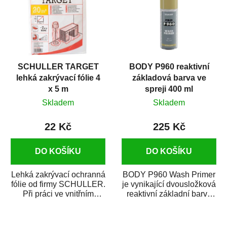
SCHULLER TARGET
BODY P960 reaktivní
lehká zakrývací fólie 4
základová barva ve
x 5 m
spreji 400 ml
Skladem
Skladem
22 Kč
225 Kč
DO KOŠÍKU
DO KOŠÍKU
Lehká zakrývací ochranná
BODY P960 Wash Primer
fólie od firmy SCHULLER.
je vynikající dvousložková
Při práci ve vnitřním
reaktivní základní barva
prostředí chrání před
ve spreji. Je vhodná
zastříkáním...
jako...