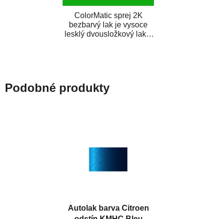
ColorMatic sprej 2K
bezbarvý lak je vysoce
lesklý dvousložkový lak s
tužidlem v spreji. Je
extrémně odolný...
Podobné produkty
Autolak barva Citroen
odstín KMHC Bleu