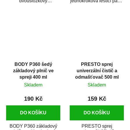
dvousložkový
jednokroková leštící pasta
polyesterový tmel s
nové generace s
dobrými plnícími
obsahem vysoce
schopnostmi. Je...
kvalitního...
BODY P360 šedý
PRESTO sprej
základový plnič ve
univerzální čistič a
spreji 400 ml
odmašťovač 500 ml
Skladem
Skladem
190 Kč
159 Kč
DO KOŠÍKU
DO KOŠÍKU
BODY P360 základový
PRESTO sprej