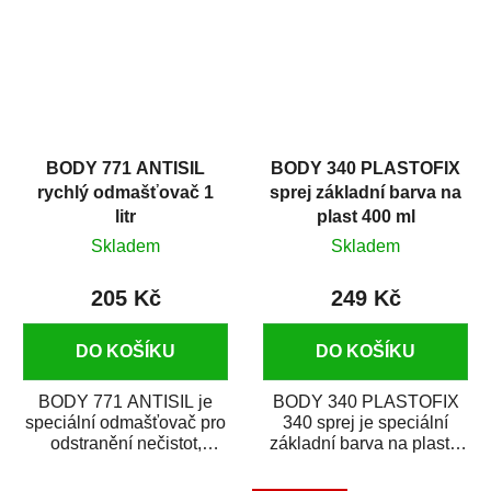
BODY 771 ANTISIL
BODY 340 PLASTOFIX
rychlý odmašťovač 1
sprej základní barva na
litr
plast 400 ml
Skladem
Skladem
205 Kč
249 Kč
DO KOŠÍKU
DO KOŠÍKU
BODY 771 ANTISIL je
BODY 340 PLASTOFIX
speciální odmašťovač pro
340 sprej je speciální
odstranění nečistot,
základní barva na plasty,
silikónu a mastnoty z
která zajistí přilnavost
povrchů před jejich...
vrchních...