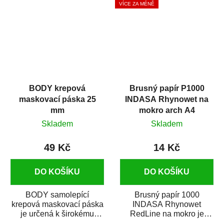
VÍCE ZA MÉNĚ
BODY krepová
Brusný papír P1000
maskovací páska 25
INDASA Rhynowet na
mm
mokro arch A4
Skladem
Skladem
49 Kč
14 Kč
DO KOŠÍKU
DO KOŠÍKU
BODY samolepící
Brusný papír 1000
krepová maskovací páska
INDASA Rhynowet
je určená k širokému
RedLine na mokro je
použití
voděodolný brusný papír