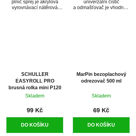
plnič sprej je akrylová
univerzální čistič
vyrovnávací nátěrová
a odmašťovač je vhodný k
hmota určená pro
odmašťování a čištění
vyplnění drobných...
kovových a plastových...
SCHULLER
MarPin bezoplachový
EASYROLL PRO
odrezovač 500 ml
brusná rolka mini P120
Skladem
Skladem
99 Kč
69 Kč
DO KOŠÍKU
DO KOŠÍKU