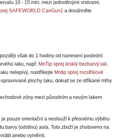
ervalu 10 - 15 min. mezi jednotlivými vrstvami.
na sprej SAFEWORLD CanGun1
a dosáhněte
jpozději však do 1 hodiny od nanesení poslední
arvého laku, např.
MoTip sprej lesklý bezbarvý lak
.
laku nelepivý, nastříkejte
Motip sprej rozstřikové
 opravované plochy laku, dokud se ze stříkané mlhy
 přechodové zóny mezi původním a novým lakem
 je pouze orientační a neslouží k přesnému výběru
du barvy (odstínu) auta. Toto zboží je zhotoveno na
vrátit anebo vyměnit.