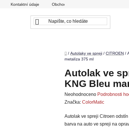
Kontaktní údaje
Obchodní podmínky
Podmínky ochr
Domů
/
Autolaky ve spreji
/
CITROEN
/
metalíza 375 ml
Autolak ve spr
KNG Bleu mar
Průměrné
Neohodnoceno
Podrobnosti ho
hodnocení
Značka:
ColorMatic
produktu
Autolak ve spreji Citroen odstí
je
barva na auto ve spreji na opr
0,0