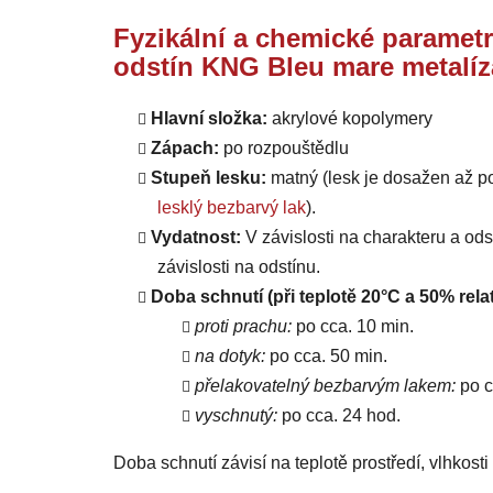
Fyzikální a chemické parametr
odstín KNG Bleu mare metalíz
Hlavní složka:
akrylové kopolymery
Zápach:
po rozpouštědlu
Stupeň lesku:
matný (lesk je dosažen až p
lesklý bezbarvý lak
).
Vydatnost:
V závislosti na charakteru a od
závislosti na odstínu.
Doba schnutí (při teplotě 20°C a 50% relat
proti prachu:
po cca. 10 min.
na dotyk:
po cca. 50 min.
přelakovatelný bezbarvým lakem:
po c
vyschnutý:
po cca. 24 hod.
Doba schnutí závisí na teplotě prostředí, vlhkost