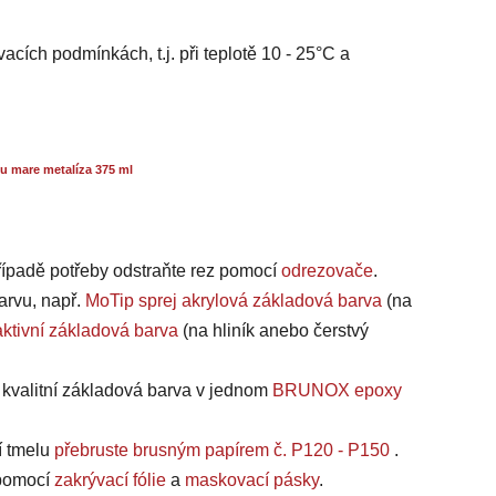
acích podmínkách, t.j. při teplotě 10 - 25°C a
u mare metalíza 375 ml
případě potřeby odstraňte rez pomocí
odrezovače
.
arvu, např.
MoTip sprej akrylová základová barva
(na
ktivní základová barva
(na hliník anebo čerstvý
a kvalitní základová barva v jednom
BRUNOX epoxy
í tmelu
přebruste brusným papírem č. P120 - P150
.
, pomocí
zakrývací fólie
a
maskovací pásky
.