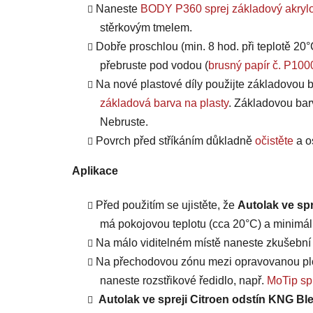
Naneste
BODY P360 sprej základový akrylo
stěrkovým tmelem.
Dobře proschlou (min. 8 hod. při teplotě 20°
přebruste pod vodou (
brusný papír č. P100
Na nové plastové díly použijte základovou b
základová barva na plasty
. Základovou bar
Nebruste.
Povrch před stříkáním důkladně
očistěte
a o
Aplikace
Před použitím se ujistěte, že
Autolak ve sp
má pokojovou teplotu (cca 20°C) a minimáln
Na málo viditelném místě naneste zkušební n
Na přechodovou zónu mezi opravovanou plo
naneste rozstřikové ředidlo, např.
MoTip spr
Autolak ve spreji Citroen odstín KNG Bl