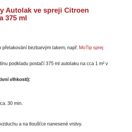
y Autolak ve spreji Citroen
a 375 ml
o přelakování bezbarvým lakem, např.
MoTip sprej
stínu podkladu postačí 375 ml autolaku na cca 1 m² v
ivní vlhkosti):
ca. 30 min.
i vzduchu a na tloušťce nanesené vrstvy.