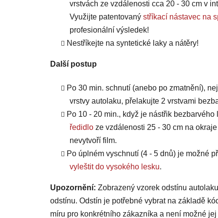
vrstvách ze vzdálenosti cca 20 - 30 cm v int
Využijte patentovaný
stříkací nástavec 
profesionální výsledek!
Nestříkejte na syntetické laky a nátěry!
Další postup
Po 30 min. schnutí (anebo po zmatnění), ne
vrstvy autolaku, přelakujte 2 vrstvami bezb
Po 10 - 20 min., když je nástřik bezbarvého 
ředidlo
ze vzdálenosti 25 - 30 cm na okraje
nevytvoří film.
Po úplném vyschnutí (4 - 5 dnů) je možné
vyleštit do vysokého lesku
.
Upozornění:
Zobrazený vzorek odstínu autolaku
odstínu. Odstín je potřebné vybrat na základě kó
míru pro konkrétního zákazníka a není možné jej 