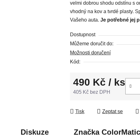
velmi dobrou shodu odstínu s or
z
vhodný na kov a tvrdé plasty. S
5
Vašeho auta.
Je potřebné jej 
hvězdiček.
Dostupnost
Můžeme doručit do:
Možnosti doručení
Kód:
490 Kč
/ ks
405 Kč bez DPH
Měrná cena:
Tisk
Zeptat se
Diskuze
Značka
ColorMati