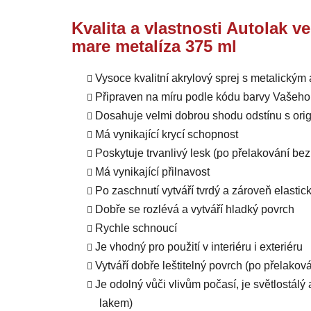
Kvalita a vlastnosti Autolak v
mare metalíza 375 ml
Vysoce kvalitní akrylový sprej s metalický
Připraven na míru podle kódu barvy Vašeho
Dosahuje velmi dobrou shodu odstínu s orig
Má vynikající krycí schopnost
Poskytuje trvanlivý lesk (po přelakování b
Má vynikající přilnavost
Po zaschnutí vytváří tvrdý a zároveň elastic
Dobře se rozlévá a vytváří hladký povrch
Rychle schnoucí
Je vhodný pro použití v interiéru i exteriéru
Vytváří dobře leštitelný povrch (po přelako
Je odolný vůči vlivům počasí, je světlostál
lakem)