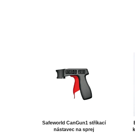
Safeworld CanGun1 stříkací
nástavec na sprej
k