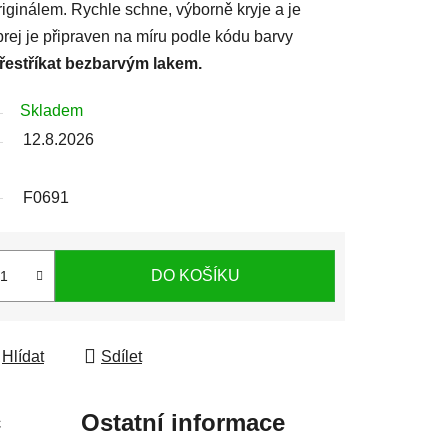
iginálem. Rychle schne, výborně kryje a je
prej je připraven na míru podle kódu barvy
přestříkat bezbarvým lakem.
Skladem
12.8.2026
F0691
DO KOŠÍKU
Hlídat
Sdílet
c
Ostatní informace