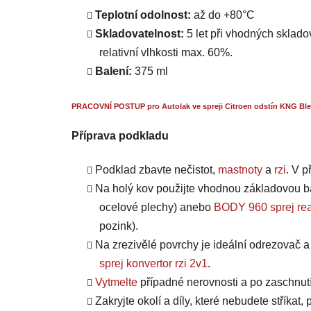
Teplotní odolnost:
až do +80°C
Skladovatelnost:
5 let při vhodných skladov
relativní vlhkosti max. 60%.
Balení:
375 ml
PRACOVNÍ POSTUP pro Autolak ve spreji Citroen odstín KNG Ble
Příprava podkladu
Podklad zbavte nečistot,
mastnoty
a
rzi
. V 
Na holý kov použijte vhodnou základovou b
ocelové plechy) anebo
BODY 960 sprej rea
pozink).
Na zrezivělé povrchy je ideální odrezovač 
sprej konvertor rzi 2v1
.
Vytmelte
případné nerovnosti a po zaschnut
Zakryjte okolí a díly, které nebudete stříkat