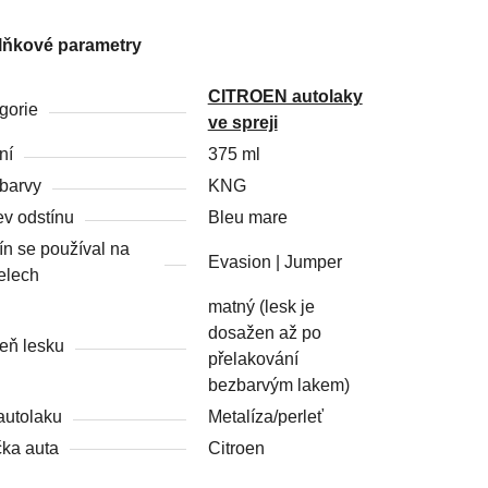
lňkové parametry
CITROEN autolaky
gorie
ve spreji
ní
375 ml
barvy
KNG
v odstínu
Bleu mare
ín se používal na
Evasion | Jumper
elech
matný (lesk je
dosažen až po
eň lesku
přelakování
bezbarvým lakem)
autolaku
Metalíza/perleť
ka auta
Citroen