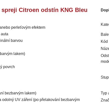
e spreji Citroen odstín KNG Bleu
Dop
Kate
m anebo perleťovým efektem
 auta
Bale
inální barvou
Kód 
Náze
ezbarvým lakem)
Odst
mod
ký povrch
Stup
Typ 
vání bezbarvým lakem)
ý a odolný UV záření (po přelakování bezbarvým
Znač