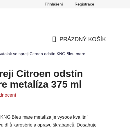
Přihlášení
Registrace
any osobních údajů
Reklamace
Odstoupení od smlouvy
PRÁZDNÝ KOŠÍK
NÁKUPNÍ
Autolak ve spreji Citroen odstín KNG Bleu mare
KOŠÍK
eji Citroen odstín
e metalíza 375 ml
dnocení
n KNG Bleu mare metalíza je vysoce kvalitní
avu dílů karosérie a opravu škrábanců. Dosahuje