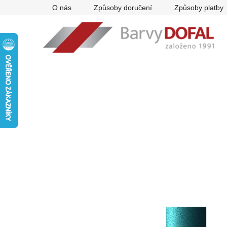
Přejít
O nás
Způsoby doručení
Způsoby platby
na
obsah