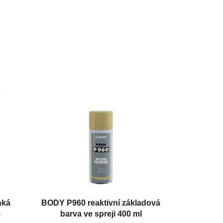
hká
BODY P960 reaktivní základová
m
barva ve spreji 400 ml