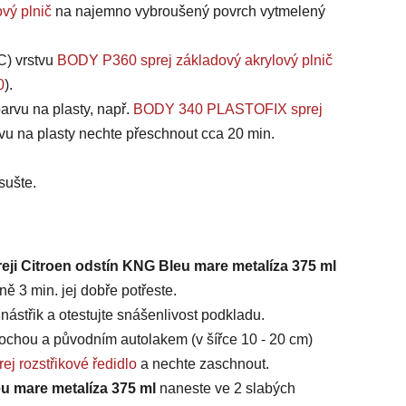
vý plnič
na najemno vybroušený povrch vytmelený
C) vrstvu
BODY P360 sprej základový akrylový plnič
0
).
arvu na plasty, např.
BODY 340 PLASTOFIX sprej
vu na plasty nechte přeschnout cca 20 min.
sušte.
reji Citroen odstín KNG Bleu mare metalíza 375 ml
ě 3 min. jej dobře potřeste.
ástřik a otestujte snášenlivost podkladu.
chou a původním autolakem (v šířce 10 - 20 cm)
ej rozstřikové ředidlo
a nechte zaschnout.
eu mare metalíza 375 ml
naneste ve 2 slabých