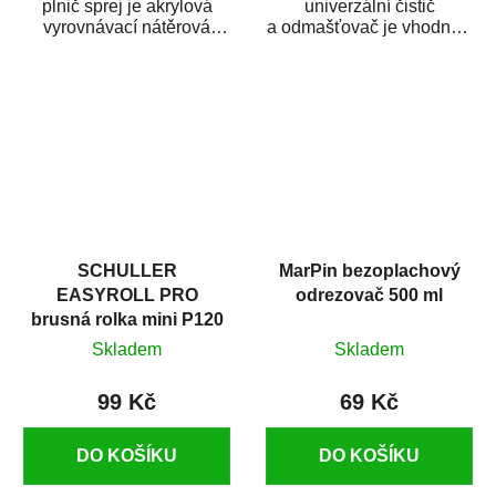
plnič sprej je akrylová
univerzální čistič
vyrovnávací nátěrová
a odmašťovač je vhodný k
hmota určená pro
odmašťování a čištění
vyplnění drobných...
kovových a plastových...
SCHULLER
MarPin bezoplachový
EASYROLL PRO
odrezovač 500 ml
brusná rolka mini P120
Skladem
Skladem
99 Kč
69 Kč
DO KOŠÍKU
DO KOŠÍKU