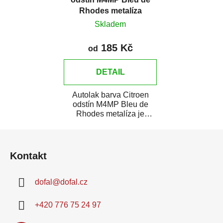
Rhodes metalíza
Skladem
185 Kč
od
DETAIL
Autolak barva Citroen
odstín M4MP Bleu de
Rhodes metalíza je
vysoce kvalitní barva na
Z
auto na bodové...
á
Kontakt
p
a
dofal
@
dofal.cz
t
í
+420 776 75 24 97