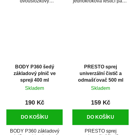
dvousložkový
jednokroková leštící pasta
polyesterový tmel s
nové generace s
dobrými plnícími
obsahem vysoce
schopnostmi. Je...
kvalitního...
BODY P360 šedý
PRESTO sprej
základový plnič ve
univerzální čistič a
spreji 400 ml
odmašťovač 500 ml
Skladem
Skladem
190 Kč
159 Kč
DO KOŠÍKU
DO KOŠÍKU
BODY P360 základový
PRESTO sprej