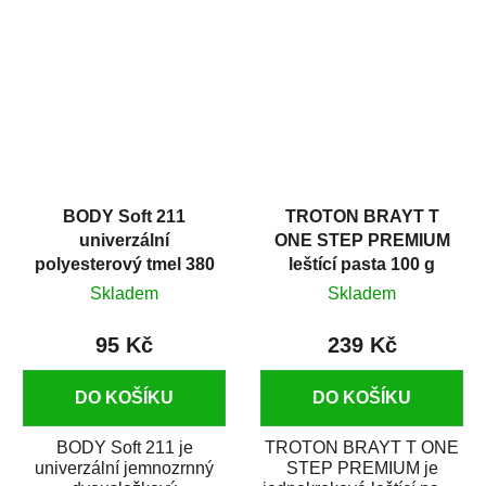
v autoopravárenství
určený především pro...
i v domácí dílně....
BODY Soft 211
TROTON BRAYT T
univerzální
ONE STEP PREMIUM
polyesterový tmel 380
leštící pasta 100 g
g
Skladem
Skladem
95 Kč
239 Kč
DO KOŠÍKU
DO KOŠÍKU
BODY Soft 211 je
TROTON BRAYT T ONE
univerzální jemnozrnný
STEP PREMIUM je