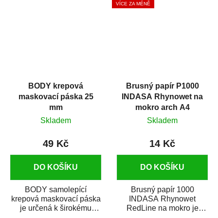
VÍCE ZA MÉNĚ
BODY krepová
Brusný papír P1000
maskovací páska 25
INDASA Rhynowet na
mm
mokro arch A4
Skladem
Skladem
49 Kč
14 Kč
DO KOŠÍKU
DO KOŠÍKU
BODY samolepící
Brusný papír 1000
krepová maskovací páska
INDASA Rhynowet
je určená k širokému
RedLine na mokro je
použití
voděodolný brusný papír