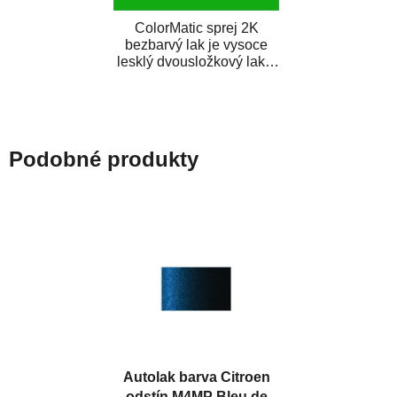
ColorMatic sprej 2K
bezbarvý lak je vysoce
lesklý dvousložkový lak s
tužidlem v spreji. Je
extrémně odolný...
Podobné produkty
Autolak barva Citroen
odstín M4MP Bleu de