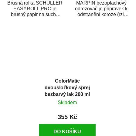
Brusná rolka SCHULLER
MARPIN bezoplachový
EASYROLL PRO je
odrezovač je přípravek k
brusný papír na suché
odstranění koroze (rzi)
broušení dodávaný ve
z kovových předmětů.
formě praktické rolky. Je...
Odrezovač po...
ColorMatic
dvousložkový sprej
bezbarvý lak 200 ml
Skladem
355 Kč
DO KOŠÍKU