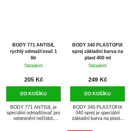
BODY 771 ANTISIL
BODY 340 PLASTOFIX
rychlý odmašťovač 1
sprej základní barva na
litr
plast 400 ml
Skladem
Skladem
205 Kč
249 Kč
DO KOŠÍKU
DO KOŠÍKU
BODY 771 ANTISIL je
BODY 340 PLASTOFIX
speciální odmašťovač pro
340 sprej je speciální
odstranění nečistot,
základní barva na plasty,
silikónu a mastnoty z
která zajistí přilnavost
povrchů před jejich...
vrchních...