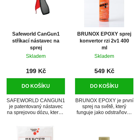
Safeworld CanGun1
BRUNOX EPOXY sprej
stříkací nástavec na
konvertor rzi 2v1 400
sprej
ml
Skladem
Skladem
199 Kč
549 Kč
DO KOŠÍKU
DO KOŠÍKU
SAFEWORLD CANGUN1
BRUNOX EPOXY je první
je patentovaný nástavec
sprej na světě, který
na sprejovou dózu, který ji
funguje jako odstraňovač
promění na profesionální
rzi s epoxidovou
stříkací...
pryskyřicí. Byl...