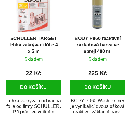
SCHULLER TARGET
BODY P960 reaktivní
lehká zakrývací fólie 4
základová barva ve
x 5 m
spreji 400 ml
Skladem
Skladem
22 Kč
225 Kč
DO KOŠÍKU
DO KOŠÍKU
Lehká zakrývací ochranná
BODY P960 Wash Primer
fólie od firmy SCHULLER.
je vynikající dvousložková
Při práci ve vnitřním
reaktivní základní barva
prostředí chrání před
ve spreji. Je vhodná
zastříkáním...
jako...