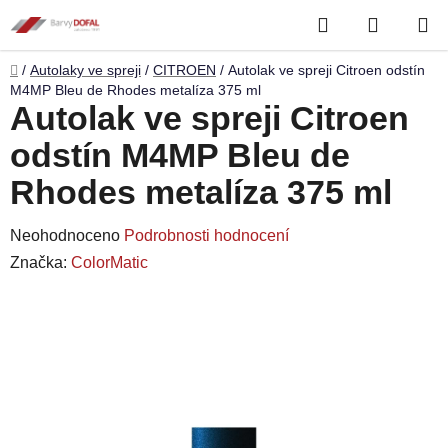
Přejít
Hledat
NÁKUP
na
obsah
KOŠÍK
Domů
/
Autolaky ve spreji
/
CITROEN
/
Autolak ve spreji Citroen odstín
M4MP Bleu de Rhodes metalíza 375 ml
Autolak ve spreji Citroen
odstín M4MP Bleu de
Rhodes metalíza 375 ml
Průměrné
Neohodnoceno
Podrobnosti hodnocení
hodnocení
Značka:
ColorMatic
produktu
je
0,0
z
5
hvězdiček.