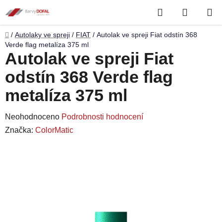
Přejít
Hledat
NÁKUP
na
obsah
KOŠÍK
Domů
/
Autolaky ve spreji
/
FIAT
/
Autolak ve spreji Fiat odstín 368
Verde flag metalíza 375 ml
Autolak ve spreji Fiat
odstín 368 Verde flag
metalíza 375 ml
Průměrné
Neohodnoceno
Podrobnosti hodnocení
hodnocení
Značka:
ColorMatic
produktu
je
0,0
z
5
hvězdiček.