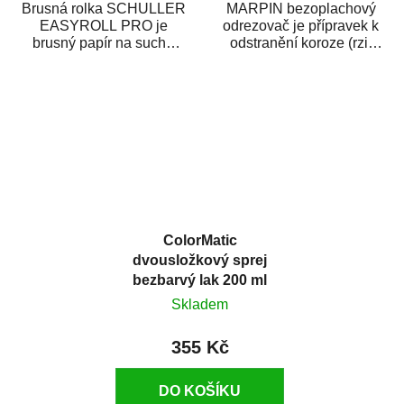
Brusná rolka SCHULLER
MARPIN bezoplachový
EASYROLL PRO je
odrezovač je přípravek k
brusný papír na suché
odstranění koroze (rzi)
broušení dodávaný ve
z kovových předmětů.
formě praktické rolky. Je...
Odrezovač po...
ColorMatic
dvousložkový sprej
bezbarvý lak 200 ml
Skladem
355 Kč
DO KOŠÍKU