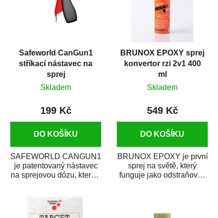
Safeworld CanGun1
BRUNOX EPOXY sprej
stříkací nástavec na
konvertor rzi 2v1 400
sprej
ml
Skladem
Skladem
199 Kč
549 Kč
DO KOŠÍKU
DO KOŠÍKU
SAFEWORLD CANGUN1
BRUNOX EPOXY je první
je patentovaný nástavec
sprej na světě, který
na sprejovou dózu, který ji
funguje jako odstraňovač
promění na profesionální
rzi s epoxidovou
stříkací...
pryskyřicí. Byl...