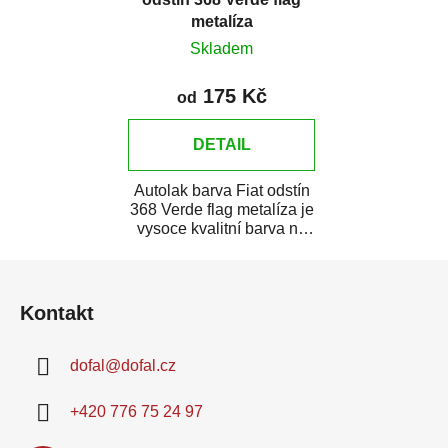
metalíza
Skladem
175 Kč
od
DETAIL
Autolak barva Fiat odstín
368 Verde flag metalíza je
vysoce kvalitní barva na
auto na bodové opravy,
Z
opravy...
á
Kontakt
p
a
dofal
@
dofal.cz
t
í
+420 776 75 24 97