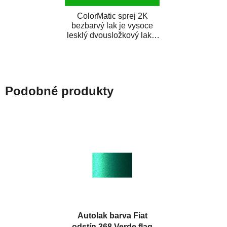
ColorMatic sprej 2K
bezbarvý lak je vysoce
lesklý dvousložkový lak s
tužidlem v spreji. Je
extrémně odolný...
Podobné produkty
Autolak barva Fiat
odstín 368 Verde flag