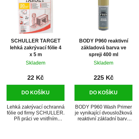
SCHULLER TARGET
BODY P960 reaktivní
lehká zakrývací fólie 4
základová barva ve
x 5 m
spreji 400 ml
Skladem
Skladem
22 Kč
225 Kč
DO KOŠÍKU
DO KOŠÍKU
Lehká zakrývací ochranná
BODY P960 Wash Primer
fólie od firmy SCHULLER.
je vynikající dvousložková
Při práci ve vnitřním
reaktivní základní barva
prostředí chrání před
ve spreji. Je vhodná
zastříkáním...
jako...