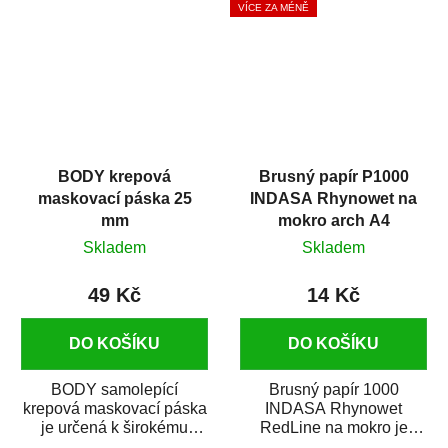
VÍCE ZA MÉNĚ
BODY krepová
Brusný papír P1000
maskovací páska 25
INDASA Rhynowet na
mm
mokro arch A4
Skladem
Skladem
49 Kč
14 Kč
DO KOŠÍKU
DO KOŠÍKU
BODY samolepící
Brusný papír 1000
krepová maskovací páska
INDASA Rhynowet
je určená k širokému
RedLine na mokro je
použití
voděodolný brusný papír