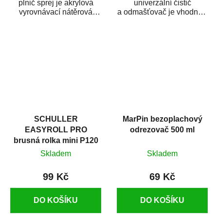
plnič sprej je akrylová
univerzální čistič
vyrovnávací nátěrová
a odmašťovač je vhodný k
hmota určená pro
odmašťování a čištění
vyplnění drobných...
kovových a plastových...
SCHULLER
MarPin bezoplachový
EASYROLL PRO
odrezovač 500 ml
brusná rolka mini P120
Skladem
Skladem
99 Kč
69 Kč
DO KOŠÍKU
DO KOŠÍKU