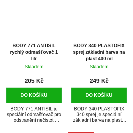
BODY 771 ANTISIL
BODY 340 PLASTOFIX
rychlý odmašťovač 1
sprej základní barva na
litr
plast 400 ml
Skladem
Skladem
205 Kč
249 Kč
DO KOŠÍKU
DO KOŠÍKU
BODY 771 ANTISIL je
BODY 340 PLASTOFIX
speciální odmašťovač pro
340 sprej je speciální
odstranění nečistot,
základní barva na plasty,
silikónu a mastnoty z
která zajistí přilnavost
povrchů před jejich...
vrchních...