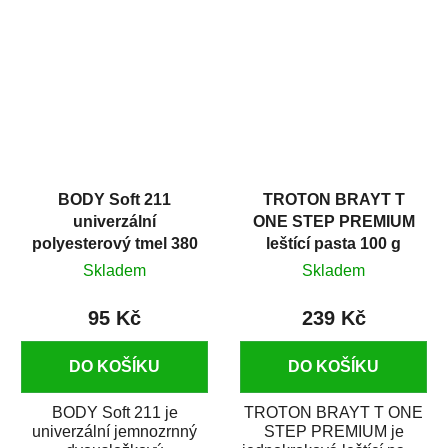
v autoopravárenství
určený především pro...
i v domácí dílně....
BODY Soft 211
TROTON BRAYT T
univerzální
ONE STEP PREMIUM
polyesterový tmel 380
leštící pasta 100 g
g
Skladem
Skladem
95 Kč
239 Kč
DO KOŠÍKU
DO KOŠÍKU
BODY Soft 211 je
TROTON BRAYT T ONE
univerzální jemnozrnný
STEP PREMIUM je