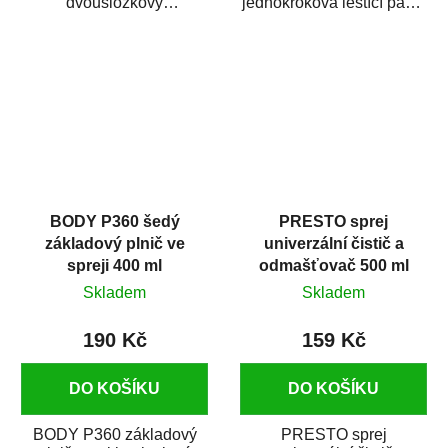
dvousložkový
jednokroková leštící pasta
polyesterový tmel s
nové generace s
dobrými plnícími
obsahem vysoce
schopnostmi. Je...
kvalitního...
BODY P360 šedý
PRESTO sprej
základový plnič ve
univerzální čistič a
spreji 400 ml
odmašťovač 500 ml
Skladem
Skladem
190 Kč
159 Kč
DO KOŠÍKU
DO KOŠÍKU
BODY P360 základový
PRESTO sprej