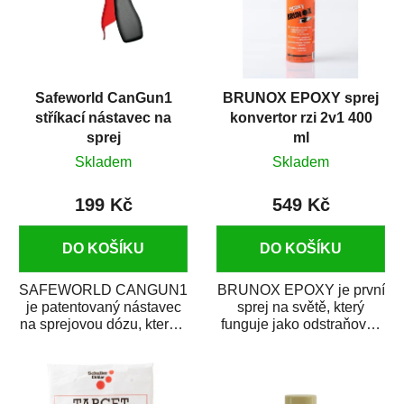
Safeworld CanGun1
BRUNOX EPOXY sprej
stříkací nástavec na
konvertor rzi 2v1 400
sprej
ml
Skladem
Skladem
199 Kč
549 Kč
DO KOŠÍKU
DO KOŠÍKU
SAFEWORLD CANGUN1
BRUNOX EPOXY je první
je patentovaný nástavec
sprej na světě, který
na sprejovou dózu, který ji
funguje jako odstraňovač
promění na profesionální
rzi s epoxidovou
stříkací...
pryskyřicí. Byl...