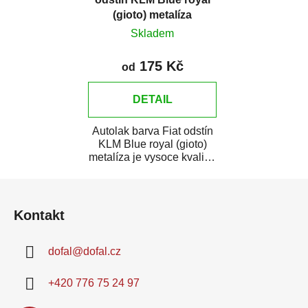
(gioto) metalíza
Skladem
175 Kč
od
DETAIL
Autolak barva Fiat odstín
KLM Blue royal (gioto)
metalíza je vysoce kvalitní
barva na auto na
Z
bodové...
á
Kontakt
p
a
dofal
@
dofal.cz
t
í
+420 776 75 24 97