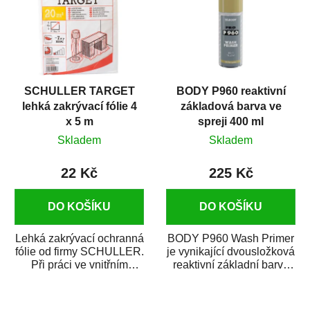
SCHULLER TARGET
BODY P960 reaktivní
lehká zakrývací fólie 4
základová barva ve
x 5 m
spreji 400 ml
Skladem
Skladem
22 Kč
225 Kč
DO KOŠÍKU
DO KOŠÍKU
Lehká zakrývací ochranná
BODY P960 Wash Primer
fólie od firmy SCHULLER.
je vynikající dvousložková
Při práci ve vnitřním
reaktivní základní barva
prostředí chrání před
ve spreji. Je vhodná
zastříkáním...
jako...