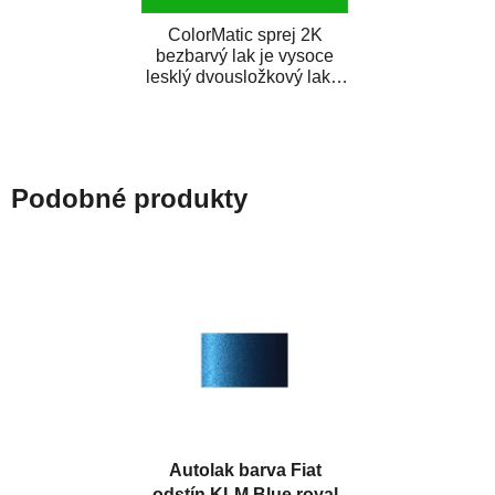
ColorMatic sprej 2K
bezbarvý lak je vysoce
lesklý dvousložkový lak s
tužidlem v spreji. Je
extrémně odolný...
Podobné produkty
Autolak barva Fiat
odstín KLM Blue royal