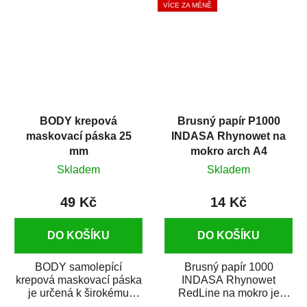
VÍCE ZA MÉNĚ
BODY krepová
Brusný papír P1000
maskovací páska 25
INDASA Rhynowet na
mm
mokro arch A4
Skladem
Skladem
49 Kč
14 Kč
DO KOŠÍKU
DO KOŠÍKU
BODY samolepící
Brusný papír 1000
krepová maskovací páska
INDASA Rhynowet
je určená k širokému
RedLine na mokro je
použití
voděodolný brusný papír