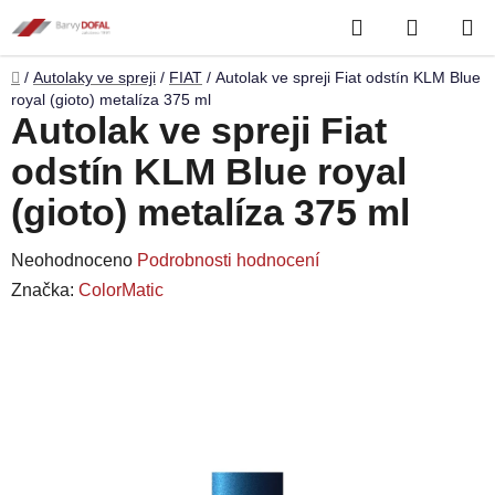
Přejít
Hledat
NÁKUP
na
obsah
KOŠÍK
Domů
/
Autolaky ve spreji
/
FIAT
/
Autolak ve spreji Fiat odstín KLM Blue
royal (gioto) metalíza 375 ml
Autolak ve spreji Fiat
odstín KLM Blue royal
(gioto) metalíza 375 ml
Průměrné
Neohodnoceno
Podrobnosti hodnocení
hodnocení
Značka:
ColorMatic
produktu
je
0,0
z
5
hvězdiček.