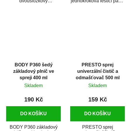
dvousložkový
jednokroková leštící pasta
polyesterový tmel s
nové generace s
dobrými plnícími
obsahem vysoce
schopnostmi. Je...
kvalitního...
BODY P360 šedý
PRESTO sprej
základový plnič ve
univerzální čistič a
spreji 400 ml
odmašťovač 500 ml
Skladem
Skladem
190 Kč
159 Kč
DO KOŠÍKU
DO KOŠÍKU
BODY P360 základový
PRESTO sprej