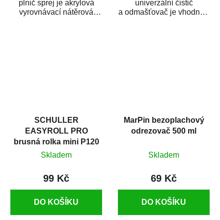
plnič sprej je akrylová
univerzální čistič
vyrovnávací nátěrová
a odmašťovač je vhodný k
hmota určená pro
odmašťování a čištění
vyplnění drobných...
kovových a plastových...
SCHULLER
MarPin bezoplachový
EASYROLL PRO
odrezovač 500 ml
brusná rolka mini P120
Skladem
Skladem
99 Kč
69 Kč
DO KOŠÍKU
DO KOŠÍKU