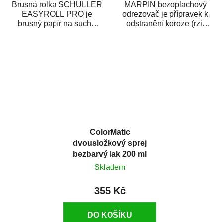
Brusná rolka SCHULLER
MARPIN bezoplachový
EASYROLL PRO je
odrezovač je přípravek k
brusný papír na suché
odstranění koroze (rzi)
broušení dodávaný ve
z kovových předmětů.
formě praktické rolky. Je...
Odrezovač po...
ColorMatic
dvousložkový sprej
bezbarvý lak 200 ml
Skladem
355 Kč
DO KOŠÍKU