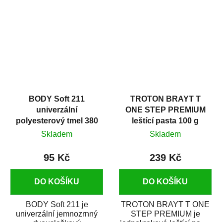
v autoopravárenství
určený především pro...
i v domácí dílně....
BODY Soft 211
TROTON BRAYT T
univerzální
ONE STEP PREMIUM
polyesterový tmel 380
leštící pasta 100 g
g
Skladem
Skladem
95 Kč
239 Kč
DO KOŠÍKU
DO KOŠÍKU
BODY Soft 211 je
TROTON BRAYT T ONE
univerzální jemnozrnný
STEP PREMIUM je