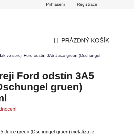
Přihlášení
Registrace
any osobních údajů
Reklamace
Odstoupení od smlouvy
PRÁZDNÝ KOŠÍK
NÁKUPNÍ
lak ve spreji Ford odstín 3A5 Juice green (Dschungel
KOŠÍK
reji Ford odstín 3A5
Dschungel gruen)
ml
dnocení
A5 Juice green (Dschungel gruen) metalíza je