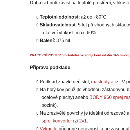
Doba schnutí závisí na teplotě prostředí, vlhkost
Teplotní odolnost:
až do +80°C
Skladovatelnost:
5 let při vhodných skladov
relativní vlhkosti max. 60%.
Balení:
375 ml
PRACOVNÍ POSTUP pro Autolak ve spreji Ford odstín 3A5 Juice g
Příprava podkladu
Podklad zbavte nečistot,
mastnoty
a
rzi
. V 
Na holý kov použijte vhodnou základovou b
ocelové plechy) anebo
BODY 960 sprej rea
pozink).
Na zrezivělé povrchy je ideální odrezovač 
sprej konvertor rzi 2v1
.
Vytmelte
případné nerovnosti a po zaschnut