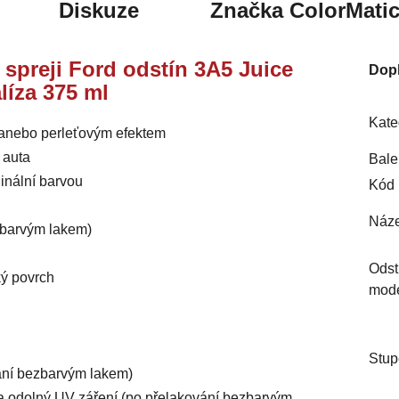
Diskuze
Značka
ColorMati
e spreji Ford odstín 3A5 Juice
Dop
líza 375 ml
Kate
m anebo perleťovým efektem
 auta
Bale
inální barvou
Kód 
Náze
ezbarvým lakem)
Odst
ký povrch
mod
Stup
vání bezbarvým lakem)
ý a odolný UV záření (po přelakování bezbarvým