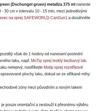
 green (Dschungel gruen) metalíza 375 ml
naneste
 - 30 cm v intervalu 10 - 15 min. mezi jednotlivými
ástavec na sprej SAFEWORLD CanGun1
a dosáhněte
jpozději však do 1 hodiny od nanesení poslední
arvého laku, např.
MoTip sprej lesklý bezbarvý lak
.
laku nelepivý, nastříkejte
Motip sprej rozstřikové
 opravované plochy laku, dokud se ze stříkané mlhy
 přechodové zóny mezi původním a novým lakem
 je pouze orientační a neslouží k přesnému výběru