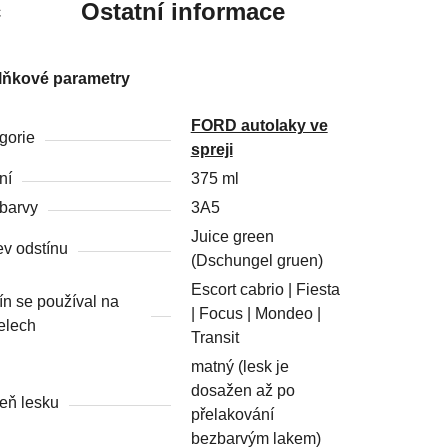
c
Ostatní informace
lňkové parametry
FORD autolaky ve
gorie
spreji
ní
375 ml
barvy
3A5
Juice green
v odstínu
(Dschungel gruen)
Escort cabrio | Fiesta
ín se používal na
| Focus | Mondeo |
elech
Transit
matný (lesk je
dosažen až po
eň lesku
přelakování
bezbarvým lakem)