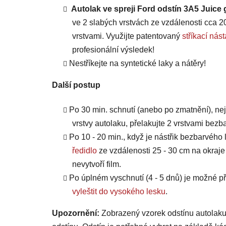
Autolak ve spreji Ford odstín 3A5 Juice
ve 2 slabých vrstvách ze vzdálenosti cca 20
vrstvami. Využijte patentovaný
stříkací n
profesionální výsledek!
Nestříkejte na syntetické laky a nátěry!
Další postup
Po 30 min. schnutí (anebo po zmatnění), ne
vrstvy autolaku, přelakujte 2 vrstvami bezb
Po 10 - 20 min., když je nástřik bezbarvého 
ředidlo
ze vzdálenosti 25 - 30 cm na okraje
nevytvoří film.
Po úplném vyschnutí (4 - 5 dnů) je možné
vyleštit do vysokého lesku
.
Upozornění:
Zobrazený vzorek odstínu autolaku