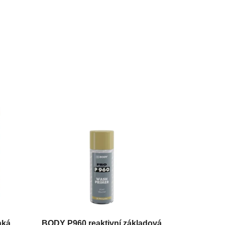
hká
BODY P960 reaktivní základová