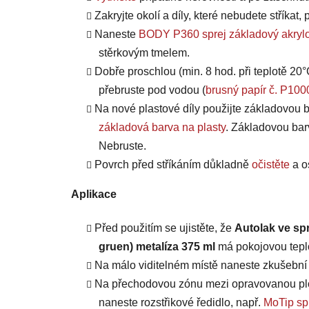
Zakryjte okolí a díly, které nebudete stříkat
Naneste
BODY P360 sprej základový akrylo
stěrkovým tmelem.
Dobře proschlou (min. 8 hod. při teplotě 20°
přebruste pod vodou (
brusný papír č. P100
Na nové plastové díly použijte základovou b
základová barva na plasty
. Základovou bar
Nebruste.
Povrch před stříkáním důkladně
očistěte
a o
Aplikace
Před použitím se ujistěte, že
Autolak ve sp
gruen) metalíza 375 ml
má pokojovou teplo
Na málo viditelném místě naneste zkušební n
Na přechodovou zónu mezi opravovanou plo
naneste rozstřikové ředidlo, např.
MoTip spr