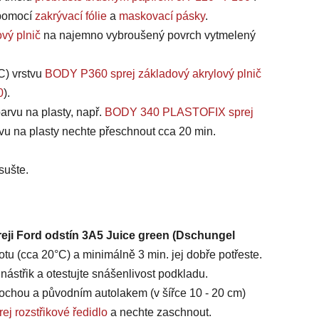
, pomocí
zakrývací fólie
a
maskovací pásky
.
vý plnič
na najemno vybroušený povrch vytmelený
C) vrstvu
BODY P360 sprej základový akrylový plnič
0
).
arvu na plasty, např.
BODY 340 PLASTOFIX sprej
vu na plasty nechte přeschnout cca 20 min.
sušte.
reji Ford odstín 3A5 Juice green (Dschungel
tu (cca 20°C) a minimálně 3 min. jej dobře potřeste.
ástřik a otestujte snášenlivost podkladu.
chou a původním autolakem (v šířce 10 - 20 cm)
ej rozstřikové ředidlo
a nechte zaschnout.