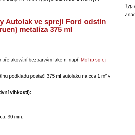
Typ 
Znač
y Autolak ve spreji Ford odstín
ruen) metalíza 375 ml
o přelakování bezbarvým lakem, např.
MoTip sprej
stínu podkladu postačí 375 ml autolaku na cca 1 m² v
ivní vlhkosti):
ca. 30 min.