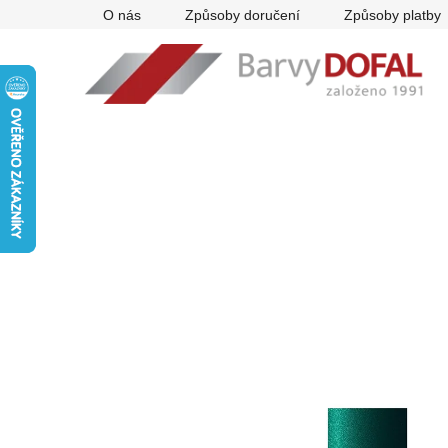
Přejít
O nás
Způsoby doručení
Způsoby platby
na
obsah