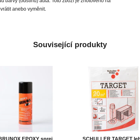
du barvy (odstínu) auta. Toto zboží je zhotoveno na
vrátit anebo vyměnit.
Související produkty
BRUNOX EPOXY sprej
SCHULLER TARGET le