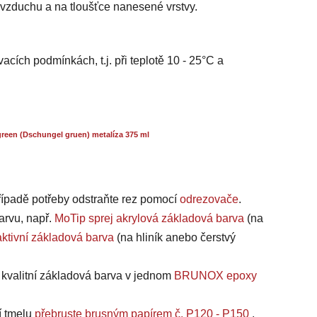
i vzduchu a na tloušťce nanesené vrstvy.
acích podmínkách, t.j. při teplotě 10 - 25°C a
reen (Dschungel gruen) metalíza 375 ml
případě potřeby odstraňte rez pomocí
odrezovače
.
arvu, např.
MoTip sprej akrylová základová barva
(na
ktivní základová barva
(na hliník anebo čerstvý
a kvalitní základová barva v jednom
BRUNOX epoxy
í tmelu
přebruste brusným papírem č. P120 - P150
.