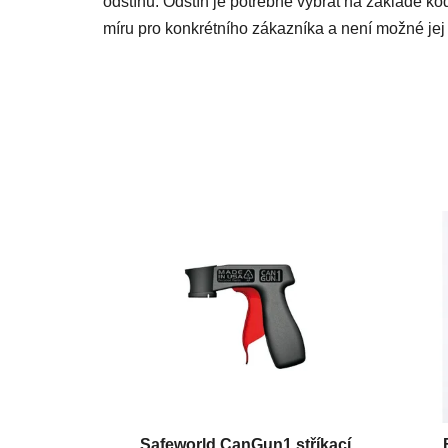
odstínu. Odstín je potřebné vybrat na základě kó
míru pro konkrétního zákazníka a není možné jej 
Safeworld CanGun1 stříkací