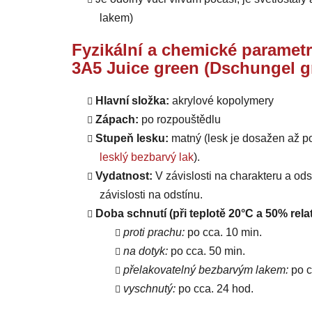
lakem)
Fyzikální a chemické parametr
3A5 Juice green (Dschungel g
Hlavní složka:
akrylové kopolymery
Zápach:
po rozpouštědlu
Stupeň lesku:
matný (lesk je dosažen až p
lesklý bezbarvý lak
).
Vydatnost:
V závislosti na charakteru a od
závislosti na odstínu.
Doba schnutí (při teplotě 20°C a 50% relat
proti prachu:
po cca. 10 min.
na dotyk:
po cca. 50 min.
přelakovatelný bezbarvým lakem:
po c
vyschnutý:
po cca. 24 hod.