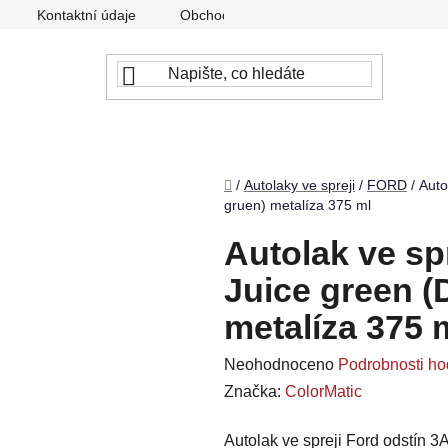
Kontaktní údaje
Obchodní podmínky
Podmínky ochr
Domů
/
Autolaky ve spreji
/
FORD
/
Auto
gruen) metalíza 375 ml
Autolak ve sp
Juice green (
metalíza 375 
Průměrné
Neohodnoceno
Podrobnosti ho
hodnocení
Značka:
ColorMatic
produktu
Autolak ve spreji Ford odstín 3
je