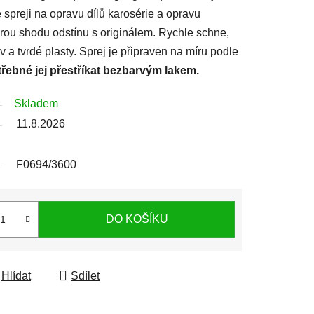
 spreji na opravu dílů karosérie a opravu
ou shodu odstínu s originálem. Rychle schne,
 a tvrdé plasty. Sprej je připraven na míru podle
třebné jej přestříkat bezbarvým lakem.
Skladem
11.8.2026
F0694/3600
DO KOŠÍKU
Hlídat
Sdílet