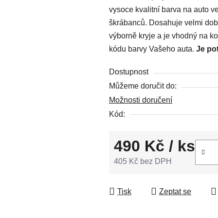
vysoce kvalitní barva na auto ve
0,0
škrábanců. Dosahuje velmi dobr
z
výborně kryje a je vhodný na kov
5
kódu barvy Vašeho auta.
Je po
hvězdiček.
Dostupnost
Můžeme doručit do:
Možnosti doručení
Kód:
490 Kč
/ ks
405 Kč bez DPH
Měrná cena:
Tisk
Zeptat se