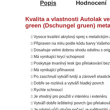
Popis
Hodnocení
Kvalita a vlastnosti Autolak v
green (Dschungel gruen) meta
Vysoce kvalitní akrylový sprej s metalický
Připraven na míru podle kódu barvy Vašeho
Dosahuje velmi dobrou shodu odstínu s orig
Má vynikající krycí schopnost
Poskytuje trvanlivý lesk (po přelakování b
Má vynikající přilnavost
Po zaschnutí vytváří tvrdý a zároveň elastic
Dobře se rozlévá a vytváří hladký povrch
Rychle schnoucí
Je vhodný pro použití v interiéru i exteriéru
Vytváří dobře leštitelný povrch (po přelako
Je odolný vůči vlivům počasí, je světlostál