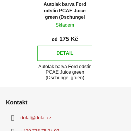
Autolak barva Ford
odstín PCAE Juice
green (Dschungel
gruen) metalíza
Skladem
175 Kč
od
DETAIL
Autolak barva Ford odstín
PCAE Juice green
(Dschungel gruen)
metalíza je vysoce kvalitní
Z
barva na auto na...
á
Kontakt
p
a
dofal
@
dofal.cz
t
í