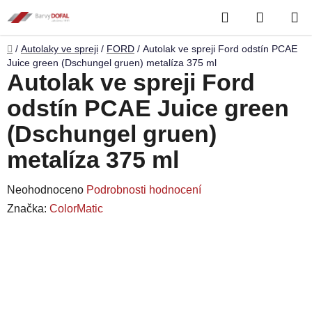
Přejít
Hledat
NÁKUP
na
obsah
KOŠÍK
Domů
/
Autolaky ve spreji
/
FORD
/
Autolak ve spreji Ford odstín PCAE
Juice green (Dschungel gruen) metalíza 375 ml
Autolak ve spreji Ford
odstín PCAE Juice green
(Dschungel gruen)
metalíza 375 ml
Průměrné
Neohodnoceno
Podrobnosti hodnocení
hodnocení
Značka:
ColorMatic
produktu
je
0,0
z
5