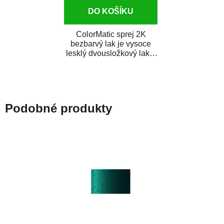
DO KOŠÍKU
ColorMatic sprej 2K
bezbarvý lak je vysoce
lesklý dvousložkový lak s
tužidlem v spreji. Je
extrémně odolný...
Podobné produkty