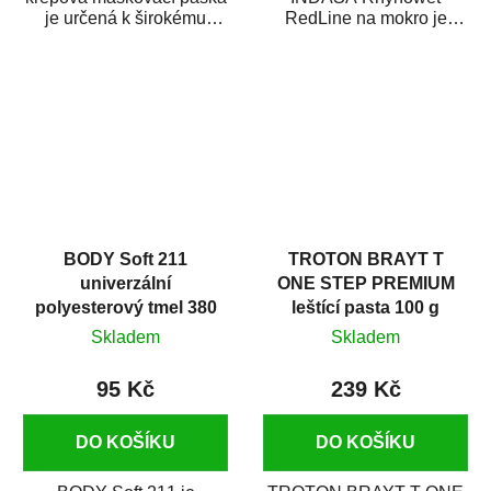
je určená k širokému
RedLine na mokro je
použití
voděodolný brusný papír
v autoopravárenství
určený především pro...
i v domácí dílně....
BODY Soft 211
TROTON BRAYT T
univerzální
ONE STEP PREMIUM
polyesterový tmel 380
leštící pasta 100 g
g
Skladem
Skladem
95 Kč
239 Kč
DO KOŠÍKU
DO KOŠÍKU