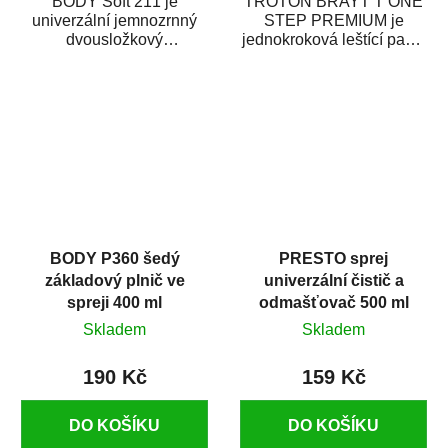
BODY Soft 211 je
TROTON BRAYT T ONE
univerzální jemnozrnný
STEP PREMIUM je
dvousložkový
jednokroková leštící pasta
polyesterový tmel s
nové generace s
dobrými plnícími
obsahem vysoce
schopnostmi. Je...
kvalitního...
BODY P360 šedý
PRESTO sprej
základový plnič ve
univerzální čistič a
spreji 400 ml
odmašťovač 500 ml
Skladem
Skladem
190 Kč
159 Kč
DO KOŠÍKU
DO KOŠÍKU