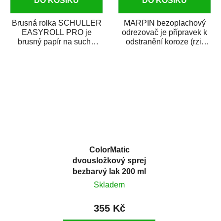
DO KOŠÍKU
DO KOŠÍKU
Brusná rolka SCHULLER
MARPIN bezoplachový
EASYROLL PRO je
odrezovač je přípravek k
brusný papír na suché
odstranění koroze (rzi)
broušení dodávaný ve
z kovových předmětů.
formě praktické rolky. Je...
Odrezovač po...
ColorMatic
dvousložkový sprej
bezbarvý lak 200 ml
Skladem
355 Kč