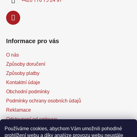
+420 776 75 24 97
Informace pro vás
O nás
Způsoby doručení
Způsoby platby
Kontaktní údaje
Obchodní podmínky
Podmínky ochrany osobních údajů
Reklamace
Odstoupení od smlouvy
Kontaktní formulář
Používáme cookies, abychom Vám umožnili pohodlné
prohlížení webu a díky analýze provozu webu neustále