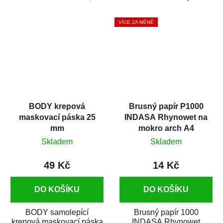
silikónu a mastnoty z
která zajistí přilnavost
povrchů před jejich...
vrchních...
VÍCE ZA MÉNĚ
BODY krepová
Brusný papír P1000
maskovací páska 25
INDASA Rhynowet na
mm
mokro arch A4
Skladem
Skladem
49 Kč
14 Kč
DO KOŠÍKU
DO KOŠÍKU
BODY samolepící
Brusný papír 1000
krepová maskovací páska
INDASA Rhynowet