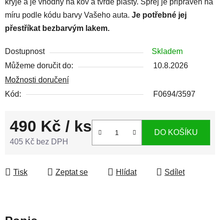
kryje a je vhodný na kov a tvrdé plasty. Sprej je připraven na
míru podle kódu barvy Vašeho auta.
Je potřebné jej
přestříkat bezbarvým lakem.
Dostupnost
Skladem
Můžeme doručit do:
10.8.2026
Možnosti doručení
Kód:
F0694/3597
490 Kč
/ ks
DO KOŠÍKU
405 Kč bez DPH
Měrná cena:
Tisk
Zeptat se
Hlídat
Sdílet