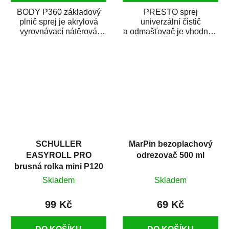
BODY P360 základový
PRESTO sprej
plnič sprej je akrylová
univerzální čistič
vyrovnávací nátěrová
a odmašťovač je vhodný k
hmota určená pro
odmašťování a čištění
vyplnění drobných...
kovových a plastových...
SCHULLER
MarPin bezoplachový
EASYROLL PRO
odrezovač 500 ml
brusná rolka mini P120
Skladem
Skladem
99 Kč
69 Kč