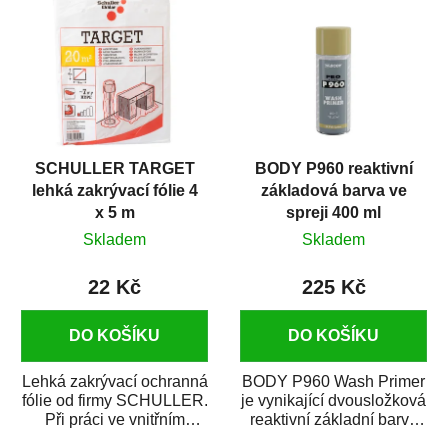
SCHULLER TARGET
BODY P960 reaktivní
lehká zakrývací fólie 4
základová barva ve
x 5 m
spreji 400 ml
Skladem
Skladem
22 Kč
225 Kč
DO KOŠÍKU
DO KOŠÍKU
Lehká zakrývací ochranná
BODY P960 Wash Primer
fólie od firmy SCHULLER.
je vynikající dvousložková
Při práci ve vnitřním
reaktivní základní barva
prostředí chrání před
ve spreji. Je vhodná