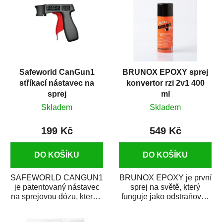
Safeworld CanGun1
BRUNOX EPOXY sprej
stříkací nástavec na
konvertor rzi 2v1 400
sprej
ml
Skladem
Skladem
199 Kč
549 Kč
DO KOŠÍKU
DO KOŠÍKU
SAFEWORLD CANGUN1
BRUNOX EPOXY je první
je patentovaný nástavec
sprej na světě, který
na sprejovou dózu, který ji
funguje jako odstraňovač
promění na profesionální
rzi s epoxidovou
stříkací...
pryskyřicí. Byl...