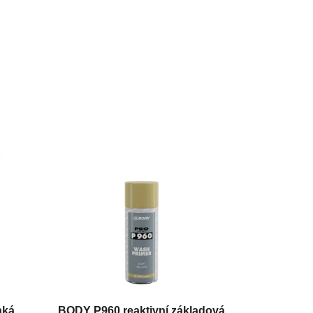
hká
BODY P960 reaktivní základová