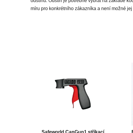
odstínu. Odstín je potřebné vybrat na základě kó
míru pro konkrétního zákazníka a není možné jej 
Safeworld CanGun1 stříkací