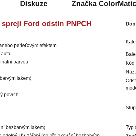
Diskuze
Značka
ColorMati
ve spreji Ford odstín PNPCH
Dop
Kate
m anebo perleťovým efektem
 auta
Bale
inální barvou
Kód 
Náze
ezbarvým lakem)
Odst
mod
ký povrch
Stup
Typ 
vání bezbarvým lakem)
ý a odolný UV záření (po přelakování bezbarvým