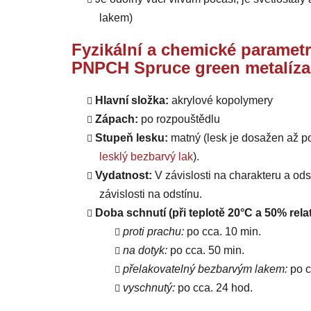
lakem)
Fyzikální a chemické parametr
PNPCH Spruce green metalíza
Hlavní složka:
akrylové kopolymery
Zápach:
po rozpouštědlu
Stupeň lesku:
matný (lesk je dosažen až p
lesklý bezbarvý lak
).
Vydatnost:
V závislosti na charakteru a od
závislosti na odstínu.
Doba schnutí (při teplotě 20°C a 50% relat
proti prachu:
po cca. 10 min.
na dotyk:
po cca. 50 min.
přelakovatelný bezbarvým lakem:
po c
vyschnutý:
po cca. 24 hod.