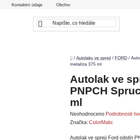
Kontaktní údaje
Obchodní podmínky
Podmínky ochr
Domů
/
Autolaky ve spreji
/
FORD
/
Auto
metalíza 375 ml
Autolak ve sp
PNPCH Spruce
ml
Průměrné
Neohodnoceno
Podrobnosti ho
hodnocení
Značka:
ColorMatic
produktu
Autolak ve spreji Ford odstín 
je