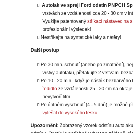
Autolak ve spreji Ford odstín PNPCH Sp
vrstvách ze vzdálenosti cca 20 - 30 cm v int
Využijte patentovaný
stříkací nástavec 
profesionální výsledek!
Nestříkejte na syntetické laky a nátěry!
Další postup
Po 30 min. schnutí (anebo po zmatnění), ne
vrstvy autolaku, přelakujte 2 vrstvami bezb
Po 10 - 20 min., když je nástřik bezbarvého 
ředidlo
ze vzdálenosti 25 - 30 cm na okraje
nevytvoří film.
Po úplném vyschnutí (4 - 5 dnů) je možné
vyleštit do vysokého lesku
.
Upozornění:
Zobrazený vzorek odstínu autolaku