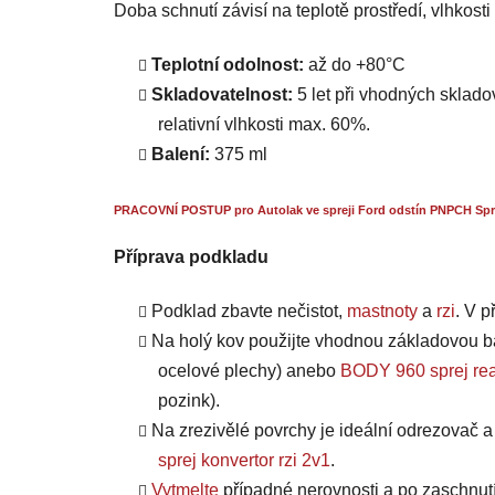
Doba schnutí závisí na teplotě prostředí, vlhkost
Teplotní odolnost:
až do +80°C
Skladovatelnost:
5 let při vhodných skladov
relativní vlhkosti max. 60%.
Balení:
375 ml
PRACOVNÍ POSTUP pro Autolak ve spreji Ford odstín PNPCH Spru
Příprava podkladu
Podklad zbavte nečistot,
mastnoty
a
rzi
. V 
Na holý kov použijte vhodnou základovou b
ocelové plechy) anebo
BODY 960 sprej rea
pozink).
Na zrezivělé povrchy je ideální odrezovač 
sprej konvertor rzi 2v1
.
Vytmelte
případné nerovnosti a po zaschnut