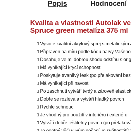
Popis
Hodnocení
Kvalita a vlastnosti Autolak 
Spruce green metalíza 375 ml
Vysoce kvalitní akrylový sprej s metalický
Připraven na míru podle kódu barvy Vašeho
Dosahuje velmi dobrou shodu odstínu s orig
Má vynikající krycí schopnost
Poskytuje trvanlivý lesk (po přelakování b
Má vynikající přilnavost
Po zaschnutí vytváří tvrdý a zároveň elastic
Dobře se rozlévá a vytváří hladký povrch
Rychle schnoucí
Je vhodný pro použití v interiéru i exteriéru
Vytváří dobře leštitelný povrch (po přelako
Je odolný vůči vlivům počasí, je světlostál