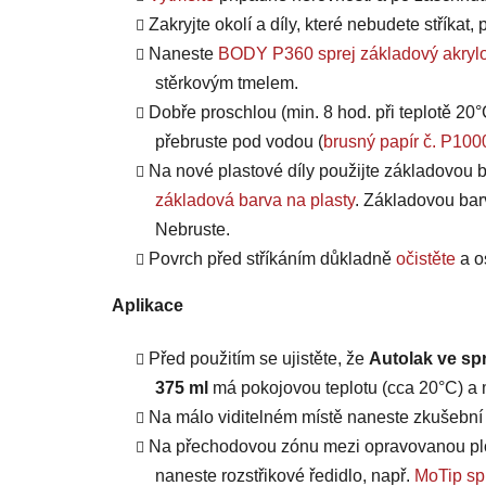
Zakryjte okolí a díly, které nebudete stříkat
Naneste
BODY P360 sprej základový akrylo
stěrkovým tmelem.
Dobře proschlou (min. 8 hod. při teplotě 20°
přebruste pod vodou (
brusný papír č. P100
Na nové plastové díly použijte základovou b
základová barva na plasty
. Základovou bar
Nebruste.
Povrch před stříkáním důkladně
očistěte
a o
Aplikace
Před použitím se ujistěte, že
Autolak ve sp
375 ml
má pokojovou teplotu (cca 20°C) a m
Na málo viditelném místě naneste zkušební n
Na přechodovou zónu mezi opravovanou plo
naneste rozstřikové ředidlo, např.
MoTip spr