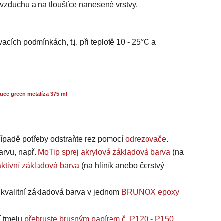
i vzduchu a na tloušťce nanesené vrstvy.
acích podmínkách, t.j. při teplotě 10 - 25°C a
ce green metalíza 375 ml
případě potřeby odstraňte rez pomocí
odrezovače
.
arvu, např.
MoTip sprej akrylová základová barva
(na
ktivní základová barva
(na hliník anebo čerstvý
a kvalitní základová barva v jednom
BRUNOX epoxy
í tmelu
přebruste brusným papírem č. P120 - P150
.