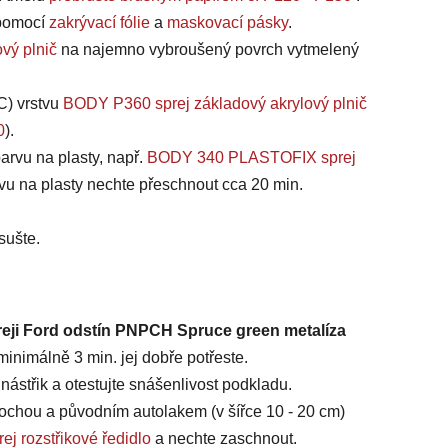
, pomocí
zakrývací fólie
a
maskovací pásky
.
vý plnič
na najemno vybroušený povrch vytmelený
C) vrstvu
BODY P360 sprej základový akrylový plnič
0
).
arvu na plasty, např.
BODY 340 PLASTOFIX sprej
vu na plasty nechte přeschnout cca 20 min.
sušte.
reji Ford odstín PNPCH Spruce green metalíza
inimálně 3 min. jej dobře potřeste.
ástřik a otestujte snášenlivost podkladu.
chou a původním autolakem (v šířce 10 - 20 cm)
ej rozstřikové ředidlo
a nechte zaschnout.