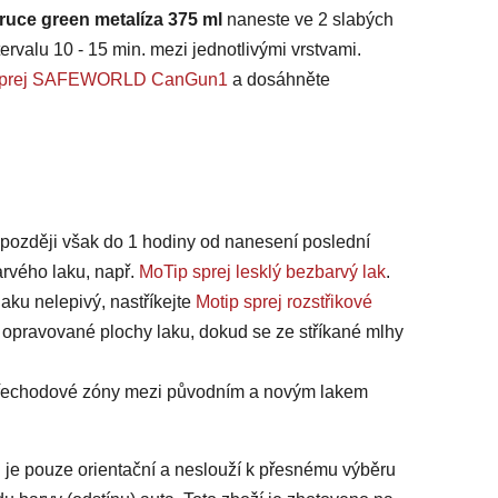
ruce green metalíza 375 ml
naneste ve 2 slabých
ervalu 10 - 15 min. mezi jednotlivými vrstvami.
na sprej SAFEWORLD CanGun1
a dosáhněte
jpozději však do 1 hodiny od nanesení poslední
arvého laku, např.
MoTip sprej lesklý bezbarvý lak
.
laku nelepivý, nastříkejte
Motip sprej rozstřikové
 opravované plochy laku, dokud se ze stříkané mlhy
 přechodové zóny mezi původním a novým lakem
 je pouze orientační a neslouží k přesnému výběru