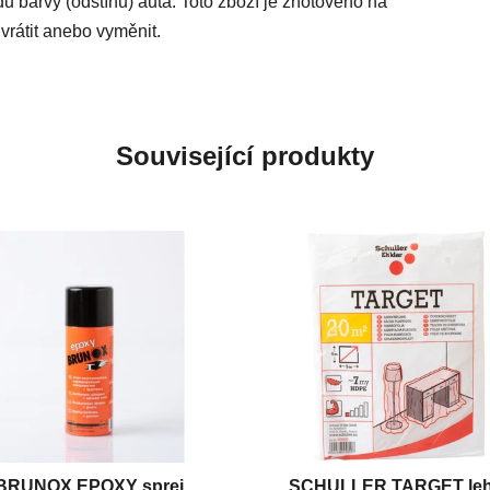
du barvy (odstínu) auta. Toto zboží je zhotoveno na
vrátit anebo vyměnit.
Související produkty
BRUNOX EPOXY sprej
SCHULLER TARGET le