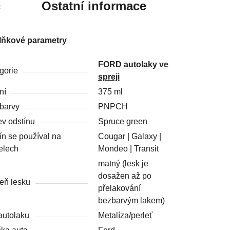
c
Ostatní informace
lňkové parametry
FORD autolaky ve
gorie
spreji
ní
375 ml
barvy
PNPCH
v odstínu
Spruce green
ín se používal na
Cougar | Galaxy |
elech
Mondeo | Transit
matný (lesk je
dosažen až po
eň lesku
přelakování
bezbarvým lakem)
autolaku
Metalíza/perleť