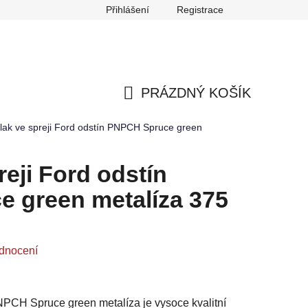
Přihlášení
Registrace
any osobních údajů
Reklamace
Odstoupení od smlouvy
PRÁZDNÝ KOŠÍK
NÁKUPNÍ
lak ve spreji Ford odstín PNPCH Spruce green
KOŠÍK
reji Ford odstín
 green metalíza 375
dnocení
PNPCH Spruce green metalíza je vysoce kvalitní