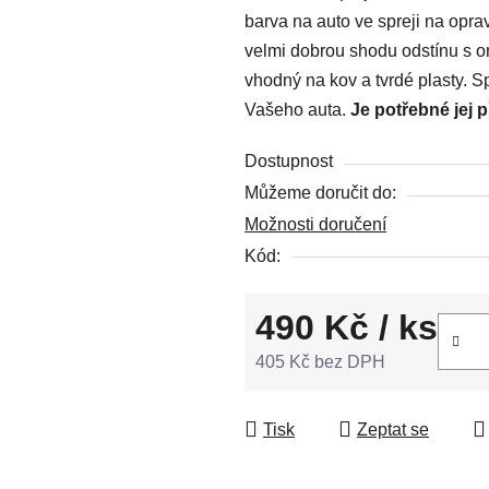
barva na auto ve spreji na opr
0,0
velmi dobrou shodu odstínu s or
z
vhodný na kov a tvrdé plasty. S
5
Vašeho auta.
Je potřebné jej 
hvězdiček.
Dostupnost
Můžeme doručit do:
Možnosti doručení
Kód:
490 Kč
/ ks
405 Kč bez DPH
Měrná cena:
Tisk
Zeptat se