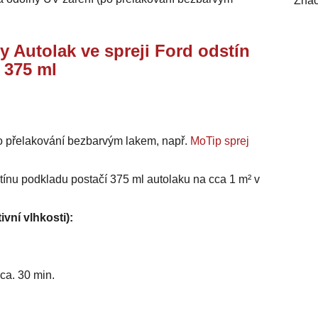
Znač
y Autolak ve spreji Ford odstín
 375 ml
o přelakování bezbarvým lakem, např.
MoTip sprej
stínu podkladu postačí 375 ml autolaku na cca 1 m² v
ivní vlhkosti):
ca. 30 min.