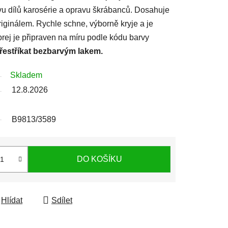
avu dílů karosérie a opravu škrábanců. Dosahuje
iginálem. Rychle schne, výborně kryje a je
prej je připraven na míru podle kódu barvy
přestříkat bezbarvým lakem.
Skladem
12.8.2026
B9813/3589
DO KOŠÍKU
Hlídat
Sdílet