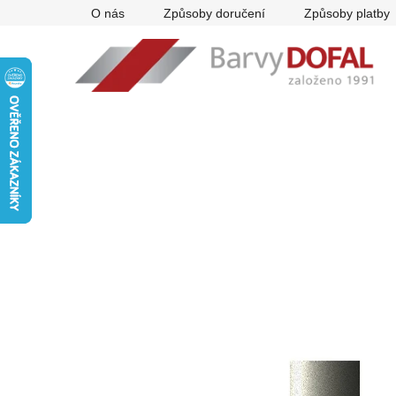
Přejít
O nás
Způsoby doručení
Způsoby platby
na
obsah