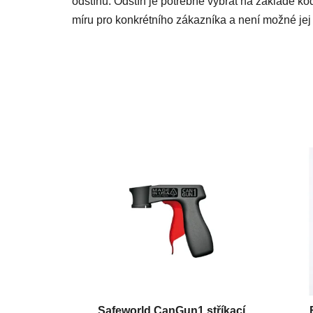
odstínu. Odstín je potřebné vybrat na základě kó
míru pro konkrétního zákazníka a není možné jej 
Safeworld CanGun1 stříkací