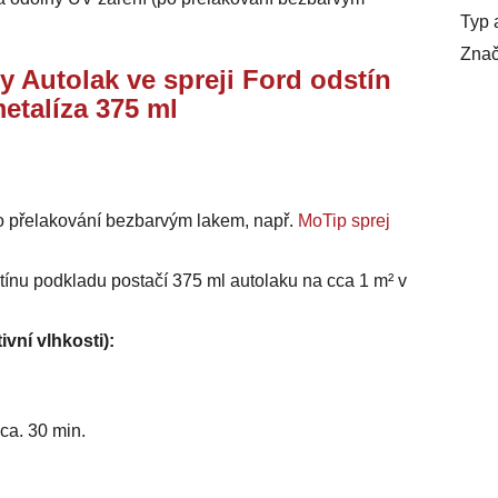
Typ 
Znač
y Autolak ve spreji Ford odstín
etalíza 375 ml
o přelakování bezbarvým lakem, např.
MoTip sprej
stínu podkladu postačí 375 ml autolaku na cca 1 m² v
ivní vlhkosti):
ca. 30 min.