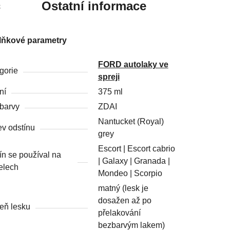
c
Ostatní informace
lňkové parametry
FORD autolaky ve
gorie
spreji
ní
375 ml
barvy
ZDAI
Nantucket (Royal)
v odstínu
grey
Escort | Escort cabrio
ín se používal na
| Galaxy | Granada |
elech
Mondeo | Scorpio
matný (lesk je
dosažen až po
eň lesku
přelakování
bezbarvým lakem)