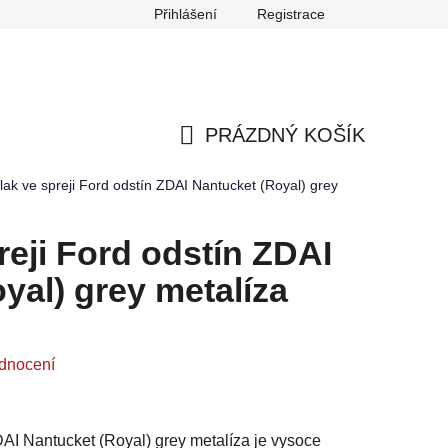
Přihlášení
Registrace
any osobních údajů
Reklamace
Odstoupení od smlouvy
PRÁZDNÝ KOŠÍK
NÁKUPNÍ
lak ve spreji Ford odstín ZDAI Nantucket (Royal) grey
KOŠÍK
reji Ford odstín ZDAI
yal) grey metalíza
dnocení
DAI Nantucket (Royal) grey metalíza je vysoce