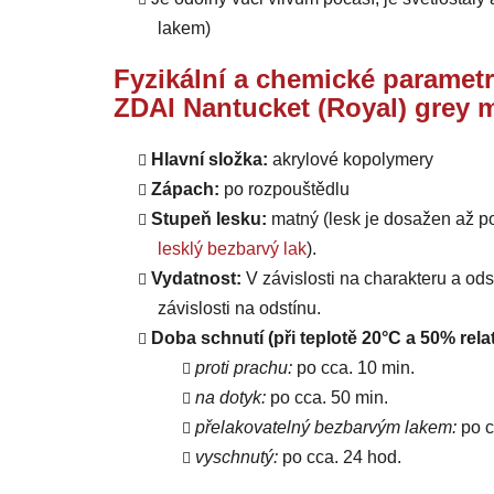
lakem)
Fyzikální a chemické parametr
ZDAI Nantucket (Royal) grey m
Hlavní složka:
akrylové kopolymery
Zápach:
po rozpouštědlu
Stupeň lesku:
matný (lesk je dosažen až p
lesklý bezbarvý lak
).
Vydatnost:
V závislosti na charakteru a od
závislosti na odstínu.
Doba schnutí (při teplotě 20°C a 50% relat
proti prachu:
po cca. 10 min.
na dotyk:
po cca. 50 min.
přelakovatelný bezbarvým lakem:
po c
vyschnutý:
po cca. 24 hod.