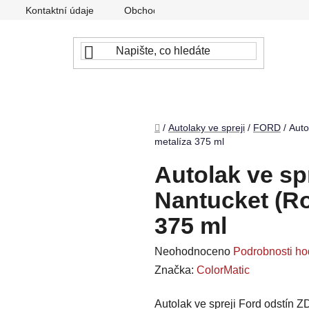
Kontaktní údaje
Obchodní podmínky
Podmínky ochr
Domů
/
Autolaky ve spreji
/
FORD
/
Auto
metalíza 375 ml
Autolak ve sp
Nantucket (Ro
375 ml
Průměrné
Neohodnoceno
Podrobnosti ho
hodnocení
Značka:
ColorMatic
produktu
Autolak ve spreji Ford odstín Z
je