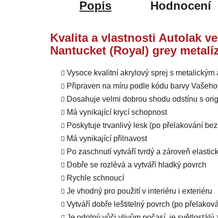
Popis
Hodnocení
Kvalita a vlastnosti Autolak v
Nantucket (Royal) grey metalí
Vysoce kvalitní akrylový sprej s metalický
Připraven na míru podle kódu barvy Vašeho
Dosahuje velmi dobrou shodu odstínu s orig
Má vynikající krycí schopnost
Poskytuje trvanlivý lesk (po přelakování b
Má vynikající přilnavost
Po zaschnutí vytváří tvrdý a zároveň elastic
Dobře se rozlévá a vytváří hladký povrch
Rychle schnoucí
Je vhodný pro použití v interiéru i exteriéru
Vytváří dobře leštitelný povrch (po přelako
Je odolný vůči vlivům počasí, je světlostál