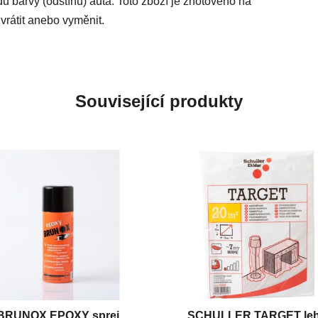
du barvy (odstínu) auta. Toto zboží je zhotoveno na
vrátit anebo vyměnit.
Související produkty
BRUNOX EPOXY sprej
SCHULLER TARGET le