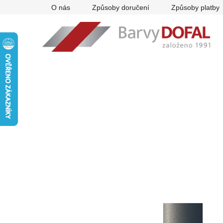
Přejít
O nás
Způsoby doručení
Způsoby platby
na
obsah