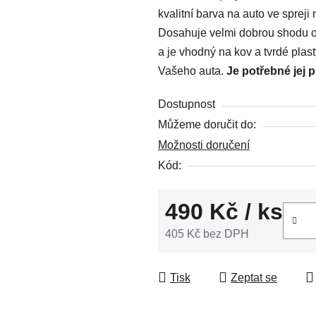
kvalitní barva na auto ve spreji
0,0
Dosahuje velmi dobrou shodu od
z
a je vhodný na kov a tvrdé plas
5
Vašeho auta.
Je potřebné jej 
hvězdiček.
Dostupnost
Můžeme doručit do:
Možnosti doručení
Kód:
490 Kč
/ ks
405 Kč bez DPH
Měrná cena:
Tisk
Zeptat se