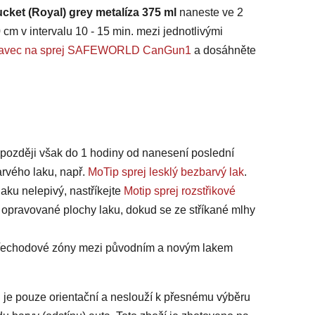
cket (Royal) grey metalíza 375 ml
naneste ve 2
 cm v intervalu 10 - 15 min. mezi jednotlivými
ástavec na sprej SAFEWORLD CanGun1
a dosáhněte
jpozději však do 1 hodiny od nanesení poslední
arvého laku, např.
MoTip sprej lesklý bezbarvý lak
.
laku nelepivý, nastříkejte
Motip sprej rozstřikové
 opravované plochy laku, dokud se ze stříkané mlhy
 přechodové zóny mezi původním a novým lakem
 je pouze orientační a neslouží k přesnému výběru