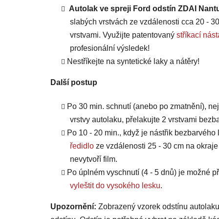
Autolak ve spreji Ford odstín ZDAI Nantu
slabých vrstvách ze vzdálenosti cca 20 - 30
vrstvami. Využijte patentovaný
stříkací n
profesionální výsledek!
Nestříkejte na syntetické laky a nátěry!
Další postup
Po 30 min. schnutí (anebo po zmatnění), ne
vrstvy autolaku, přelakujte 2 vrstvami bezb
Po 10 - 20 min., když je nástřik bezbarvého 
ředidlo
ze vzdálenosti 25 - 30 cm na okraje
nevytvoří film.
Po úplném vyschnutí (4 - 5 dnů) je možné
vyleštit do vysokého lesku
.
Upozornění:
Zobrazený vzorek odstínu autolaku