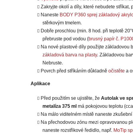
Zakryjte okolí a díly, které nebudete stříkat
Naneste
BODY P360 sprej základový akrylo
stěrkovým tmelem.
Dobře proschlou (min. 8 hod. při teplotě 20°
přebruste pod vodou (
brusný papír č. P100
Na nové plastové díly použijte základovou b
základová barva na plasty
. Základovou bar
Nebruste.
Povrch před stříkáním důkladně
očistěte
a o
Aplikace
Před použitím se ujistěte, že
Autolak ve spr
metalíza 375 ml
má pokojovou teplotu (cca 
Na málo viditelném místě naneste zkušební n
Na přechodovou zónu mezi opravovanou plo
naneste rozstřikové ředidlo, např.
MoTip spr