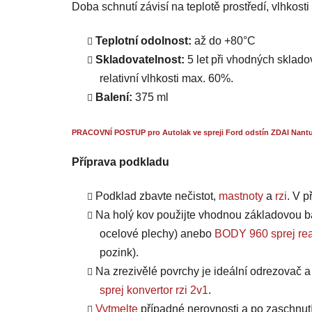
Doba schnutí závisí na teplotě prostředí, vlhkost
Teplotní odolnost:
až do +80°C
Skladovatelnost:
5 let při vhodných skladov
relativní vlhkosti max. 60%.
Balení:
375 ml
PRACOVNÍ POSTUP pro Autolak ve spreji Ford odstín ZDAI Nantuc
Příprava podkladu
Podklad zbavte nečistot,
mastnoty
a
rzi
. V 
Na holý kov použijte vhodnou základovou b
ocelové plechy) anebo
BODY 960 sprej rea
pozink).
Na zrezivělé povrchy je ideální odrezovač 
sprej konvertor rzi 2v1
.
Vytmelte
případné nerovnosti a po zaschnut