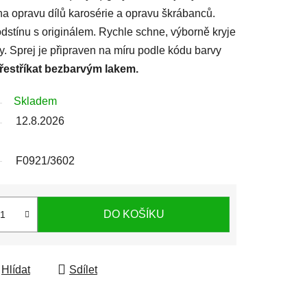
 na opravu dílů karosérie a opravu škrábanců.
stínu s originálem. Rychle schne, výborně kryje
ty. Sprej je připraven na míru podle kódu barvy
přestříkat bezbarvým lakem.
Skladem
12.8.2026
F0921/3602
DO KOŠÍKU
Hlídat
Sdílet