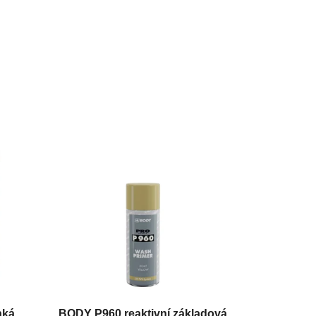
hká
BODY P960 reaktivní základová