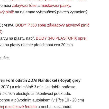
, pomocí
zakrývací fólie
a
maskovací pásky
.
vý plnič
na najemno vybroušený povrch vytmelený
C) vrstvu
BODY P360 sprej základový akrylový plnič
0
).
arvu na plasty, např.
BODY 340 PLASTOFIX sprej
vu na plasty nechte přeschnout cca 20 min.
sušte.
eji Ford odstín ZDAI Nantucket (Royal) grey
20°C) a minimálně 3 min. jej dobře potřeste.
ástřik a otestujte snášenlivost podkladu.
chou a původním autolakem (v šířce 10 - 20 cm)
ej rozstřikové ředidlo
a nechte zaschnout.