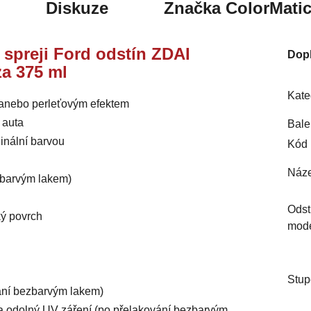
Diskuze
Značka
ColorMati
e spreji Ford odstín ZDAI
Dop
za 375 ml
Kate
m anebo perleťovým efektem
 auta
Bale
inální barvou
Kód 
Náze
ezbarvým lakem)
Odst
ký povrch
mod
Stup
vání bezbarvým lakem)
ý a odolný UV záření (po přelakování bezbarvým