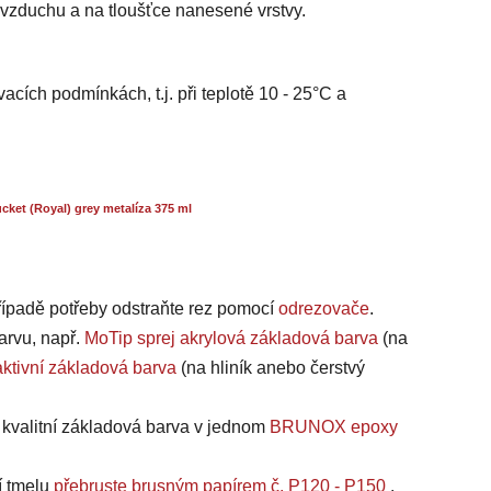
i vzduchu a na tloušťce nanesené vrstvy.
acích podmínkách, t.j. při teplotě 10 - 25°C a
ket (Royal) grey metalíza 375 ml
případě potřeby odstraňte rez pomocí
odrezovače
.
arvu, např.
MoTip sprej akrylová základová barva
(na
ktivní základová barva
(na hliník anebo čerstvý
a kvalitní základová barva v jednom
BRUNOX epoxy
í tmelu
přebruste brusným papírem č. P120 - P150
.