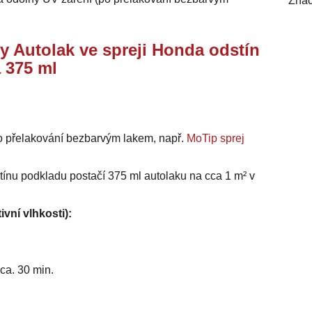
Znač
y Autolak ve spreji Honda odstín
 375 ml
o přelakování bezbarvým lakem, např.
MoTip sprej
stínu podkladu postačí 375 ml autolaku na cca 1 m² v
ivní vlhkosti):
ca. 30 min.