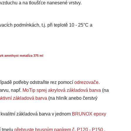
i vzduchu a na tloušťce nanesené vrstvy.
acích podmínkách, t.j. při teplotě 10 - 25°C a
k amethyst metalíza 375 ml
případě potřeby odstraňte rez pomocí
odrezovače
.
arvu, např.
MoTip sprej akrylová základová barva
(na
ktivní základová barva
(na hliník anebo čerstvý
a kvalitní základová barva v jednom
BRUNOX epoxy
í tmelu
přebruste brusným papírem č. P120 - P150
.