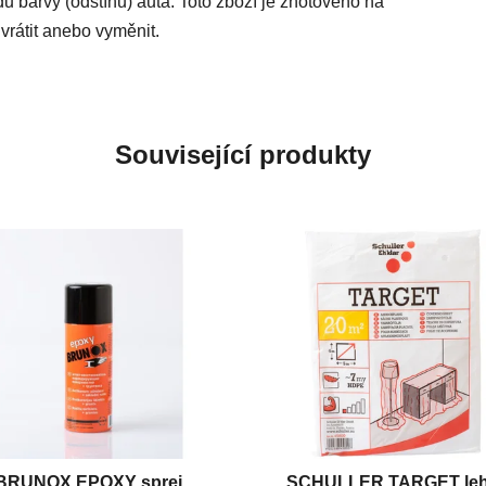
du barvy (odstínu) auta. Toto zboží je zhotoveno na
vrátit anebo vyměnit.
Související produkty
BRUNOX EPOXY sprej
SCHULLER TARGET le