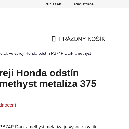
Přihlášení
Registrace
any osobních údajů
Reklamace
Odstoupení od smlouvy
PRÁZDNÝ KOŠÍK
NÁKUPNÍ
tolak ve spreji Honda odstín PB74P Dark amethyst
KOŠÍK
reji Honda odstín
methyst metalíza 375
dnocení
 PB74P Dark amethyst metalíza je vysoce kvalitní