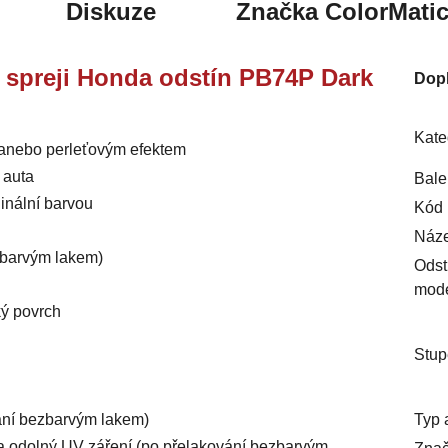
Diskuze
Značka
ColorMati
ve spreji Honda odstín PB74P Dark
Dop
Kate
m anebo perleťovým efektem
 auta
Bale
inální barvou
Kód 
Náze
ezbarvým lakem)
Odst
mod
ký povrch
Stup
Typ 
vání bezbarvým lakem)
ý a odolný UV záření (po přelakování bezbarvým