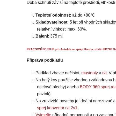
Doba schnutí závisí na teplotě prostředí, vlhkost
Teplotní odolnost:
až do +80°C
Skladovatelnost:
5 let při vhodných skladov
relativní vlhkosti max. 60%.
Balení:
375 ml
PRACOVNÍ POSTUP pro Autolak ve spreji Honda odstín PB74P Dar
Příprava podkladu
Podklad zbavte nečistot,
mastnoty
a
rzi
. V 
Na holý kov použijte vhodnou základovou b
ocelové plechy) anebo
BODY 960 sprej rea
pozink).
Na zrezivělé povrchy je ideální odrezovač 
sprej konvertor rzi 2v1
.
Vytmelte
případné nerovnosti a po zaschnut