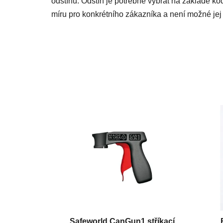
odstínu. Odstín je potřebné vybrat na základě kó
míru pro konkrétního zákazníka a není možné jej 
Safeworld CanGun1 stříkací