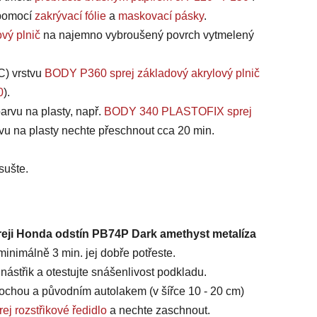
, pomocí
zakrývací fólie
a
maskovací pásky
.
vý plnič
na najemno vybroušený povrch vytmelený
C) vrstvu
BODY P360 sprej základový akrylový plnič
0
).
arvu na plasty, např.
BODY 340 PLASTOFIX sprej
vu na plasty nechte přeschnout cca 20 min.
sušte.
reji Honda odstín PB74P Dark amethyst metalíza
inimálně 3 min. jej dobře potřeste.
ástřik a otestujte snášenlivost podkladu.
chou a původním autolakem (v šířce 10 - 20 cm)
ej rozstřikové ředidlo
a nechte zaschnout.