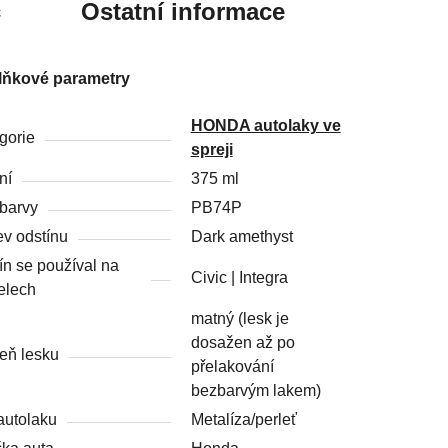
c
Ostatní informace
lňkové parametry
HONDA autolaky ve
gorie
spreji
ní
375 ml
barvy
PB74P
v odstínu
Dark amethyst
ín se používal na
Civic | Integra
elech
matný (lesk je
dosažen až po
eň lesku
přelakování
bezbarvým lakem)
autolaku
Metalíza/perleť