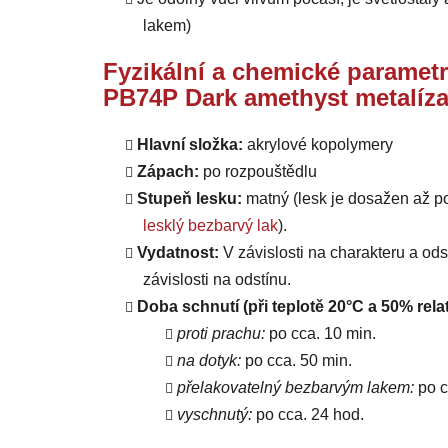
lakem)
Fyzikální a chemické parametr
PB74P Dark amethyst metalíza
Hlavní složka:
akrylové kopolymery
Zápach:
po rozpouštědlu
Stupeň lesku:
matný (lesk je dosažen až p
lesklý bezbarvý lak
).
Vydatnost:
V závislosti na charakteru a od
závislosti na odstínu.
Doba schnutí (při teplotě 20°C a 50% relat
proti prachu:
po cca. 10 min.
na dotyk:
po cca. 50 min.
přelakovatelný bezbarvým lakem:
po c
vyschnutý:
po cca. 24 hod.