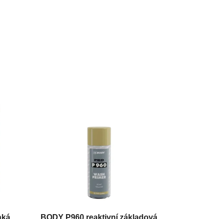
hká
BODY P960 reaktivní základová