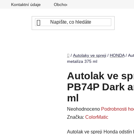
Kontaktní údaje
Obchodní podmínky
Podmínky ochr
Domů
/
Autolaky ve spreji
/
HONDA
/
Au
metalíza 375 ml
Autolak ve sp
PB74P Dark a
ml
Průměrné
Neohodnoceno
Podrobnosti ho
hodnocení
Značka:
ColorMatic
produktu
Autolak ve spreji Honda odstín
je