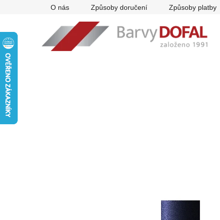
Přejít
O nás
Způsoby doručení
Způsoby platby
na
obsah