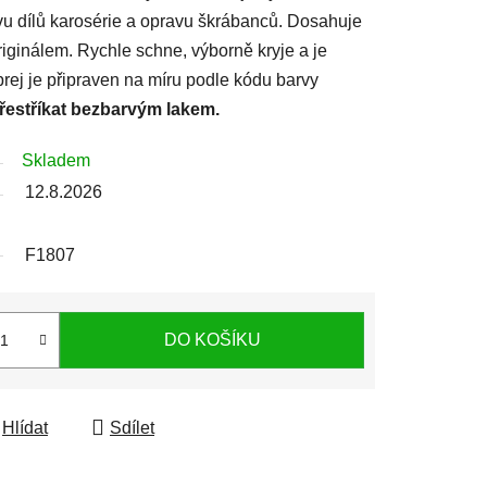
avu dílů karosérie a opravu škrábanců. Dosahuje
iginálem. Rychle schne, výborně kryje a je
prej je připraven na míru podle kódu barvy
přestříkat bezbarvým lakem.
Skladem
12.8.2026
F1807
DO KOŠÍKU
Hlídat
Sdílet