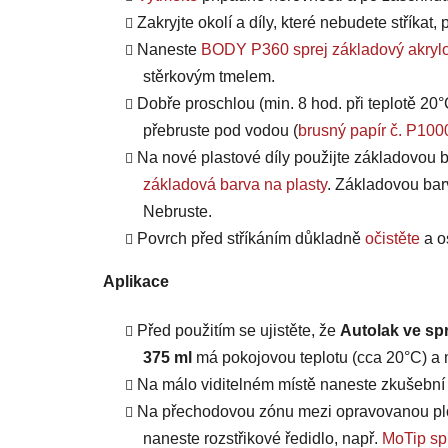
Zakryjte okolí a díly, které nebudete stříkat
Naneste
BODY P360 sprej základový akrylo
stěrkovým tmelem.
Dobře proschlou (min. 8 hod. při teplotě 20°
přebruste pod vodou (
brusný papír č. P100
Na nové plastové díly použijte základovou b
základová barva na plasty
. Základovou bar
Nebruste.
Povrch před stříkáním důkladně
očistěte
a o
Aplikace
Před použitím se ujistěte, že
Autolak ve sp
375 ml
má pokojovou teplotu (cca 20°C) a m
Na málo viditelném místě naneste zkušební n
Na přechodovou zónu mezi opravovanou plo
naneste rozstřikové ředidlo, např.
MoTip spr