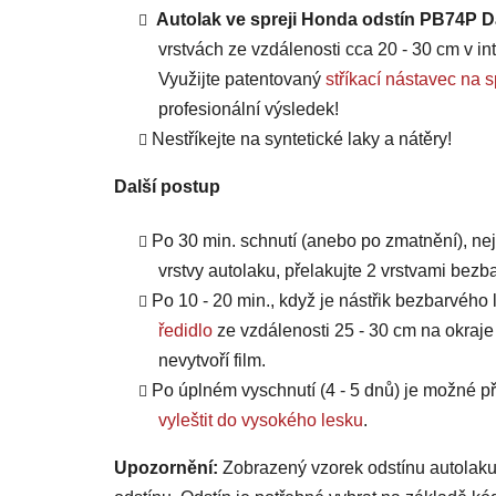
Autolak ve spreji Honda odstín PB74P D
vrstvách ze vzdálenosti cca 20 - 30 cm v int
Využijte patentovaný
stříkací nástavec 
profesionální výsledek!
Nestříkejte na syntetické laky a nátěry!
Další postup
Po 30 min. schnutí (anebo po zmatnění), ne
vrstvy autolaku, přelakujte 2 vrstvami bezb
Po 10 - 20 min., když je nástřik bezbarvého 
ředidlo
ze vzdálenosti 25 - 30 cm na okraje
nevytvoří film.
Po úplném vyschnutí (4 - 5 dnů) je možné
vyleštit do vysokého lesku
.
Upozornění:
Zobrazený vzorek odstínu autolaku