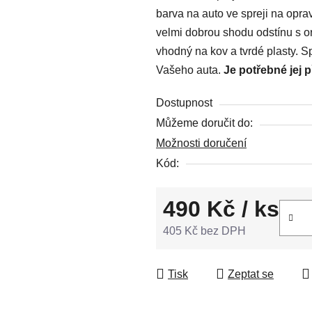
barva na auto ve spreji na opr
0,0
velmi dobrou shodu odstínu s or
z
vhodný na kov a tvrdé plasty. S
5
Vašeho auta.
Je potřebné jej 
hvězdiček.
Dostupnost
Můžeme doručit do:
Možnosti doručení
Kód:
490 Kč
/ ks
405 Kč bez DPH
Měrná cena:
Tisk
Zeptat se