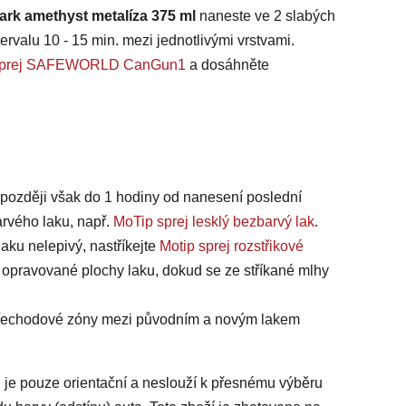
ark amethyst metalíza 375 ml
naneste ve 2 slabých
ervalu 10 - 15 min. mezi jednotlivými vrstvami.
na sprej SAFEWORLD CanGun1
a dosáhněte
jpozději však do 1 hodiny od nanesení poslední
arvého laku, např.
MoTip sprej lesklý bezbarvý lak
.
laku nelepivý, nastříkejte
Motip sprej rozstřikové
 opravované plochy laku, dokud se ze stříkané mlhy
 přechodové zóny mezi původním a novým lakem
 je pouze orientační a neslouží k přesnému výběru