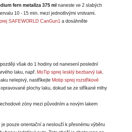
dium fern metalíza 375 ml
naneste ve 2 slabých
ervalu 10 - 15 min. mezi jednotlivými vrstvami.
na sprej SAFEWORLD CanGun1
a dosáhněte
jpozději však do 1 hodiny od nanesení poslední
arvého laku, např.
MoTip sprej lesklý bezbarvý lak
.
laku nelepivý, nastříkejte
Motip sprej rozstřikové
 opravované plochy laku, dokud se ze stříkané mlhy
 přechodové zóny mezi původním a novým lakem
 je pouze orientační a neslouží k přesnému výběru