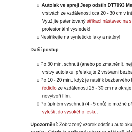
Autolak ve spreji Jeep odstín DT7993 Me
vrstvách ze vzdálenosti cca 20 - 30 cm v int
Využijte patentovaný
stříkací nástavec 
profesionální výsledek!
Nestříkejte na syntetické laky a nátěry!
Další postup
Po 30 min. schnutí (anebo po zmatnění), ne
vrstvy autolaku, přelakujte 2 vrstvami bezb
Po 10 - 20 min., když je nástřik bezbarvého 
ředidlo
ze vzdálenosti 25 - 30 cm na okraje
nevytvoří film.
Po úplném vyschnutí (4 - 5 dnů) je možné
vyleštit do vysokého lesku
.
Upozornění:
Zobrazený vzorek odstínu autolaku