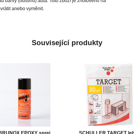
du barvy (odstínu) auta. Toto zboží je zhotoveno na
vrátit anebo vyměnit.
Související produkty
BRUNOX EPOXY sprej
SCHULLER TARGET le