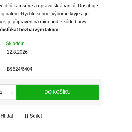
avu dílů karosérie a opravu škrábanců. Dosahuje
iginálem. Rychle schne, výborně kryje a je
prej je připraven na míru podle kódu barvy
přestříkat bezbarvým lakem.
Skladem
12.8.2026
B9524/6404
DO KOŠÍKU
Hlídat
Sdílet