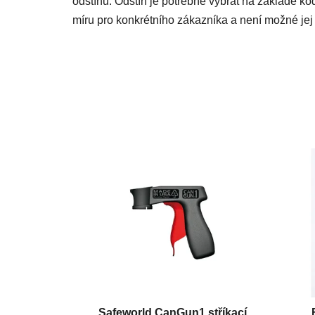
odstínu. Odstín je potřebné vybrat na základě kó
míru pro konkrétního zákazníka a není možné jej 
Safeworld CanGun1 stříkací