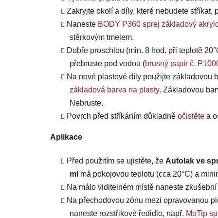
Zakryjte okolí a díly, které nebudete stříkat
Naneste
BODY P360 sprej základový akrylo
stěrkovým tmelem.
Dobře proschlou (min. 8 hod. při teplotě 20°
přebruste pod vodou (
brusný papír č. P100
Na nové plastové díly použijte základovou b
základová barva na plasty
. Základovou bar
Nebruste.
Povrch před stříkáním důkladně
očistěte
a o
Aplikace
Před použitím se ujistěte, že
Autolak ve sp
ml
má pokojovou teplotu (cca 20°C) a minim
Na málo viditelném místě naneste zkušební n
Na přechodovou zónu mezi opravovanou plo
naneste rozstřikové ředidlo, např.
MoTip spr