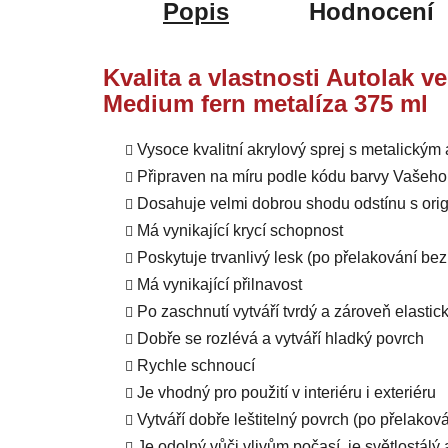
Popis
Hodnocení
Kvalita a vlastnosti Autolak v
Medium fern metalíza 375 ml
Vysoce kvalitní akrylový sprej s metalický
Připraven na míru podle kódu barvy Vašeho
Dosahuje velmi dobrou shodu odstínu s orig
Má vynikající krycí schopnost
Poskytuje trvanlivý lesk (po přelakování b
Má vynikající přilnavost
Po zaschnutí vytváří tvrdý a zároveň elastic
Dobře se rozlévá a vytváří hladký povrch
Rychle schnoucí
Je vhodný pro použití v interiéru i exteriéru
Vytváří dobře leštitelný povrch (po přelako
Je odolný vůči vlivům počasí, je světlostál