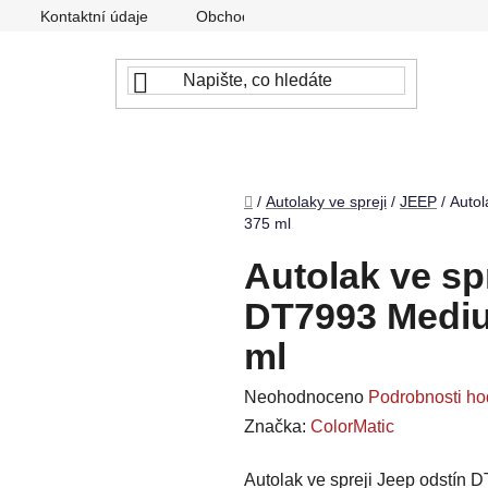
Kontaktní údaje
Obchodní podmínky
Podmínky ochr
Domů
/
Autolaky ve spreji
/
JEEP
/
Autol
375 ml
Autolak ve sp
DT7993 Mediu
ml
Průměrné
Neohodnoceno
Podrobnosti ho
hodnocení
Značka:
ColorMatic
produktu
Autolak ve spreji Jeep odstín D
je