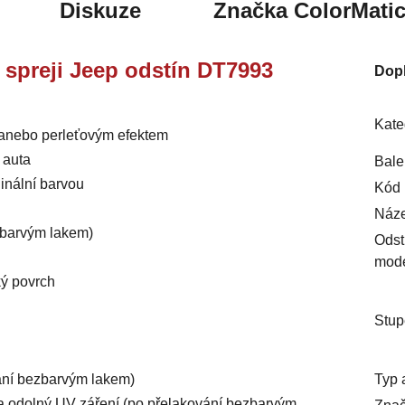
Diskuze
Značka
ColorMati
e spreji Jeep odstín DT7993
Dop
Kate
m anebo perleťovým efektem
 auta
Bale
inální barvou
Kód 
Náze
ezbarvým lakem)
Odst
mod
ký povrch
Stup
Typ 
vání bezbarvým lakem)
ý a odolný UV záření (po přelakování bezbarvým