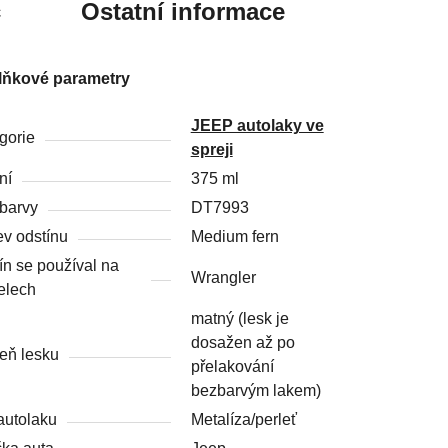
c
Ostatní informace
lňkové parametry
JEEP autolaky ve
gorie
spreji
ní
375 ml
barvy
DT7993
v odstínu
Medium fern
ín se používal na
Wrangler
elech
matný (lesk je
dosažen až po
eň lesku
přelakování
bezbarvým lakem)
autolaku
Metalíza/perleť