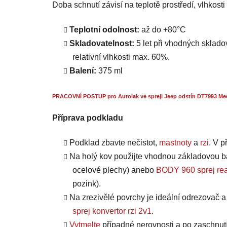
Doba schnutí závisí na teplotě prostředí, vlhkost
Teplotní odolnost:
až do +80°C
Skladovatelnost:
5 let při vhodných skladov
relativní vlhkosti max. 60%.
Balení:
375 ml
PRACOVNÍ POSTUP pro Autolak ve spreji Jeep odstín DT7993 Med
Příprava podkladu
Podklad zbavte nečistot,
mastnoty
a
rzi
. V 
Na holý kov použijte vhodnou základovou b
ocelové plechy) anebo
BODY 960 sprej rea
pozink).
Na zrezivělé povrchy je ideální odrezovač 
sprej konvertor rzi 2v1
.
Vytmelte
případné nerovnosti a po zaschnut