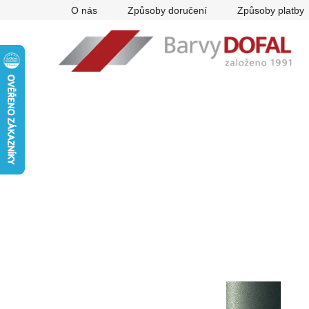
Přejít
O nás
Způsoby doručení
Způsoby platby
na
obsah