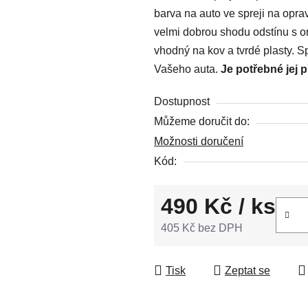
barva na auto ve spreji na opr
0,0
velmi dobrou shodu odstínu s or
z
vhodný na kov a tvrdé plasty. S
5
Vašeho auta.
Je potřebné jej 
hvězdiček.
Dostupnost
Můžeme doručit do:
Možnosti doručení
Kód:
490 Kč
/ ks
405 Kč bez DPH
Měrná cena:
Tisk
Zeptat se