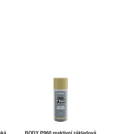
hká
BODY P960 reaktivní základová