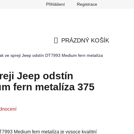
Přihlášení
Registrace
any osobních údajů
Reklamace
Odstoupení od smlouvy
PRÁZDNÝ KOŠÍK
NÁKUPNÍ
ak ve spreji Jeep odstín DT7993 Medium fern metalíza
KOŠÍK
reji Jeep odstín
m fern metalíza 375
dnocení
T7993 Medium fern metalíza je vysoce kvalitní