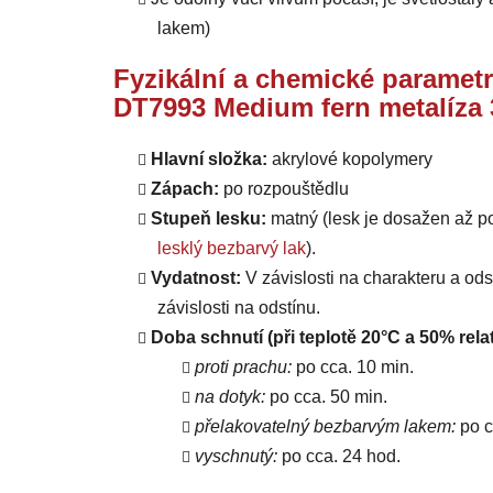
lakem)
Fyzikální a chemické parametr
DT7993 Medium fern metalíza 
Hlavní složka:
akrylové kopolymery
Zápach:
po rozpouštědlu
Stupeň lesku:
matný (lesk je dosažen až p
lesklý bezbarvý lak
).
Vydatnost:
V závislosti na charakteru a od
závislosti na odstínu.
Doba schnutí (při teplotě 20°C a 50% relat
proti prachu:
po cca. 10 min.
na dotyk:
po cca. 50 min.
přelakovatelný bezbarvým lakem:
po c
vyschnutý:
po cca. 24 hod.