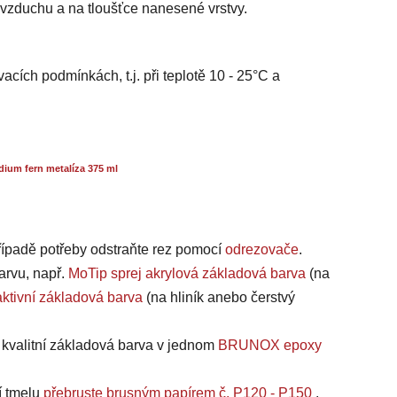
i vzduchu a na tloušťce nanesené vrstvy.
acích podmínkách, t.j. při teplotě 10 - 25°C a
ium fern metalíza 375 ml
případě potřeby odstraňte rez pomocí
odrezovače
.
arvu, např.
MoTip sprej akrylová základová barva
(na
ktivní základová barva
(na hliník anebo čerstvý
a kvalitní základová barva v jednom
BRUNOX epoxy
í tmelu
přebruste brusným papírem č. P120 - P150
.