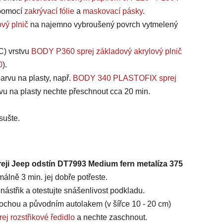
, pomocí
zakrývací fólie
a
maskovací pásky
.
vý plnič
na najemno vybroušený povrch vytmelený
C) vrstvu
BODY P360 sprej základový akrylový plnič
0
).
arvu na plasty, např.
BODY 340 PLASTOFIX sprej
vu na plasty nechte přeschnout cca 20 min.
sušte.
reji Jeep odstín DT7993 Medium fern metalíza 375
álně 3 min. jej dobře potřeste.
ástřik a otestujte snášenlivost podkladu.
chou a původním autolakem (v šířce 10 - 20 cm)
ej rozstřikové ředidlo
a nechte zaschnout.