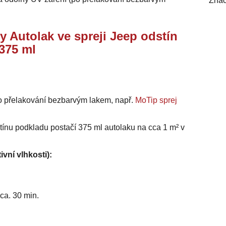
Znač
y Autolak ve spreji Jeep odstín
375 ml
o přelakování bezbarvým lakem, např.
MoTip sprej
stínu podkladu postačí 375 ml autolaku na cca 1 m² v
ivní vlhkosti):
ca. 30 min.