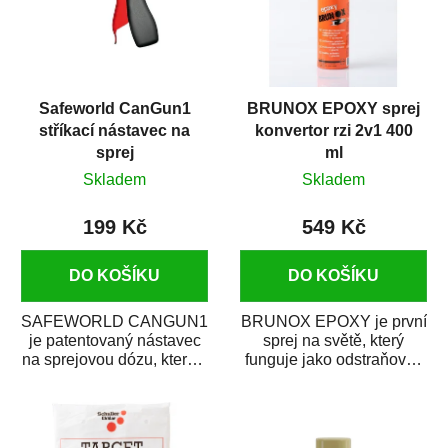
Safeworld CanGun1
BRUNOX EPOXY sprej
stříkací nástavec na
konvertor rzi 2v1 400
sprej
ml
Skladem
Skladem
199 Kč
549 Kč
DO KOŠÍKU
DO KOŠÍKU
SAFEWORLD CANGUN1
BRUNOX EPOXY je první
je patentovaný nástavec
sprej na světě, který
na sprejovou dózu, který ji
funguje jako odstraňovač
promění na profesionální
rzi s epoxidovou
stříkací...
pryskyřicí. Byl...