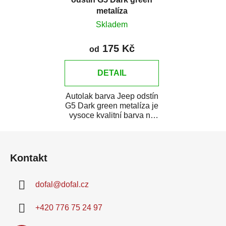
metalíza
Skladem
175 Kč
od
DETAIL
Autolak barva Jeep odstín
G5 Dark green metalíza je
vysoce kvalitní barva na
auto na bodové opravy,
Z
opravy...
á
Kontakt
p
a
dofal
@
dofal.cz
t
í
+420 776 75 24 97