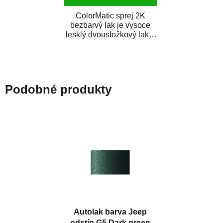
ColorMatic sprej 2K
bezbarvý lak je vysoce
lesklý dvousložkový lak s
tužidlem v spreji. Je
extrémně odolný...
Podobné produkty
Autolak barva Jeep
odstín G5 Dark green