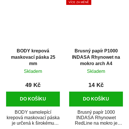
VÍCE ZA MÉNĚ
BODY krepová
Brusný papír P1000
maskovací páska 25
INDASA Rhynowet na
mm
mokro arch A4
Skladem
Skladem
49 Kč
14 Kč
DO KOŠÍKU
DO KOŠÍKU
BODY samolepící
Brusný papír 1000
krepová maskovací páska
INDASA Rhynowet
je určená k širokému
RedLine na mokro je
použití
voděodolný brusný papír