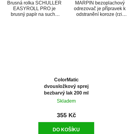
Brusná rolka SCHULLER
MARPIN bezoplachový
EASYROLL PRO je
odrezovač je přípravek k
brusný papír na suché
odstranění koroze (rzi)
broušení dodávaný ve
z kovových předmětů.
formě praktické rolky. Je...
Odrezovač po...
ColorMatic
dvousložkový sprej
bezbarvý lak 200 ml
Skladem
355 Kč
DO KOŠÍKU