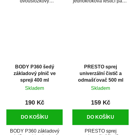
dvousložkový
jednokroková leštící pasta
polyesterový tmel s
nové generace s
dobrými plnícími
obsahem vysoce
schopnostmi. Je...
kvalitního...
BODY P360 šedý
PRESTO sprej
základový plnič ve
univerzální čistič a
spreji 400 ml
odmašťovač 500 ml
Skladem
Skladem
190 Kč
159 Kč
DO KOŠÍKU
DO KOŠÍKU
BODY P360 základový
PRESTO sprej