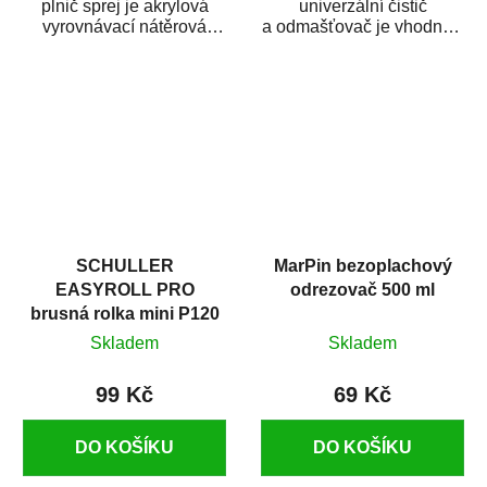
plnič sprej je akrylová
univerzální čistič
vyrovnávací nátěrová
a odmašťovač je vhodný k
hmota určená pro
odmašťování a čištění
vyplnění drobných...
kovových a plastových...
SCHULLER
MarPin bezoplachový
EASYROLL PRO
odrezovač 500 ml
brusná rolka mini P120
Skladem
Skladem
99 Kč
69 Kč
DO KOŠÍKU
DO KOŠÍKU