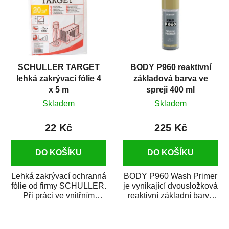
SCHULLER TARGET
BODY P960 reaktivní
lehká zakrývací fólie 4
základová barva ve
x 5 m
spreji 400 ml
Skladem
Skladem
22 Kč
225 Kč
DO KOŠÍKU
DO KOŠÍKU
Lehká zakrývací ochranná
BODY P960 Wash Primer
fólie od firmy SCHULLER.
je vynikající dvousložková
Při práci ve vnitřním
reaktivní základní barva
prostředí chrání před
ve spreji. Je vhodná
zastříkáním...
jako...