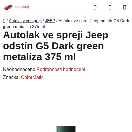
Přejít
Hledat
NÁKUP
na
obsah
KOŠÍK
Domů
/
Autolaky ve spreji
/
JEEP
/
Autolak ve spreji Jeep odstín G5 Dark
green metalíza 375 ml
Autolak ve spreji Jeep
odstín G5 Dark green
metalíza 375 ml
Průměrné
Neohodnoceno
Podrobnosti hodnocení
hodnocení
Značka:
ColorMatic
produktu
je
0,0
z
5
hvězdiček.