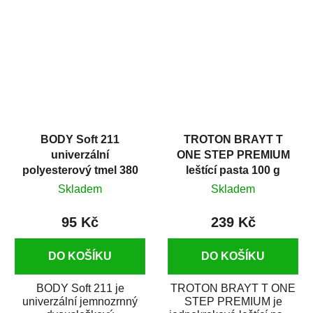
v autoopravárenství
určený především pro...
i v domácí dílně....
BODY Soft 211
TROTON BRAYT T
univerzální
ONE STEP PREMIUM
polyesterový tmel 380
leštící pasta 100 g
g
Skladem
Skladem
95 Kč
239 Kč
DO KOŠÍKU
DO KOŠÍKU
BODY Soft 211 je
TROTON BRAYT T ONE
univerzální jemnozrnný
STEP PREMIUM je