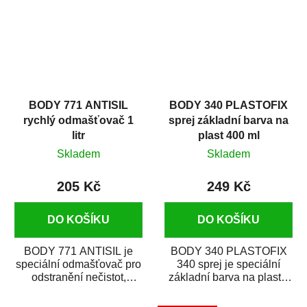
BODY 771 ANTISIL
BODY 340 PLASTOFIX
rychlý odmašťovač 1
sprej základní barva na
litr
plast 400 ml
Skladem
Skladem
205 Kč
249 Kč
DO KOŠÍKU
DO KOŠÍKU
BODY 771 ANTISIL je
BODY 340 PLASTOFIX
speciální odmašťovač pro
340 sprej je speciální
odstranění nečistot,
základní barva na plasty,
silikónu a mastnoty z
která zajistí přilnavost
povrchů před jejich...
vrchních...