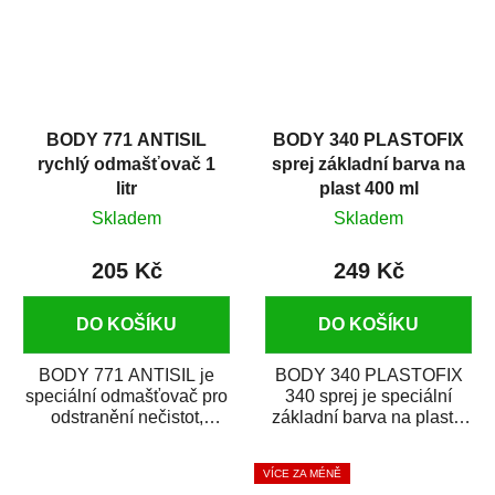
BODY 771 ANTISIL
BODY 340 PLASTOFIX
rychlý odmašťovač 1
sprej základní barva na
litr
plast 400 ml
Skladem
Skladem
205 Kč
249 Kč
DO KOŠÍKU
DO KOŠÍKU
BODY 771 ANTISIL je
BODY 340 PLASTOFIX
speciální odmašťovač pro
340 sprej je speciální
odstranění nečistot,
základní barva na plasty,
silikónu a mastnoty z
která zajistí přilnavost
povrchů před jejich...
vrchních...
VÍCE ZA MÉNĚ