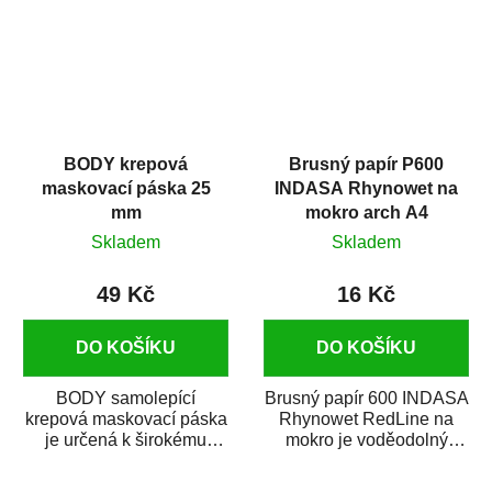
BODY krepová
Brusný papír P600
maskovací páska 25
INDASA Rhynowet na
mm
mokro arch A4
Skladem
Skladem
49 Kč
16 Kč
DO KOŠÍKU
DO KOŠÍKU
BODY samolepící
Brusný papír 600 INDASA
krepová maskovací páska
Rhynowet RedLine na
je určená k širokému
mokro je voděodolný
použití
brusný papír určený
v autoopravárenství
především pro...