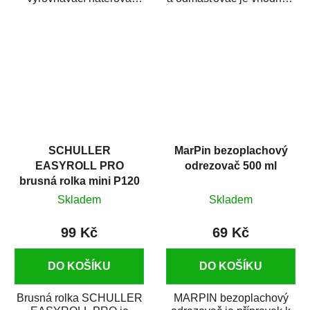
hmota určená pro
odmašťování a čištění
vyplnění drobných...
kovových a plastových...
SCHULLER
MarPin bezoplachový
EASYROLL PRO
odrezovač 500 ml
brusná rolka mini P120
Skladem
Skladem
99 Kč
69 Kč
DO KOŠÍKU
DO KOŠÍKU
Brusná rolka SCHULLER
MARPIN bezoplachový