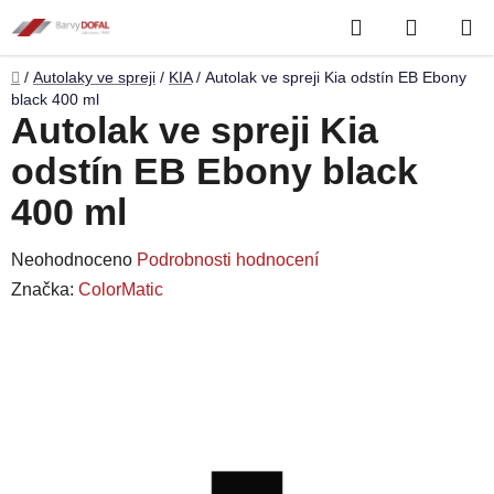
Přejít
Hledat
NÁKUP
na
obsah
KOŠÍK
Domů
/
Autolaky ve spreji
/
KIA
/
Autolak ve spreji Kia odstín EB Ebony
black 400 ml
Autolak ve spreji Kia
odstín EB Ebony black
400 ml
Průměrné
Neohodnoceno
Podrobnosti hodnocení
hodnocení
Značka:
ColorMatic
produktu
je
0,0
z
5
hvězdiček.