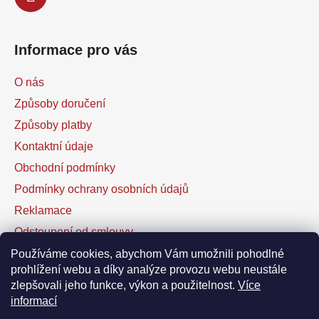
Informace pro vás
O nás
Způsoby doručení
Způsoby platby
Kontaktní údaje
Obchodní podmínky
Podmínky ochrany osobních údajů
Reklamace
Odstoupení od smlouvy
Kontaktní formulář
Používáme cookies, abychom Vám umožnili pohodlné
prohlížení webu a díky analýze provozu webu neustále
zlepšovali jeho funkce, výkon a použitelnost.
Více
Facebook
informací