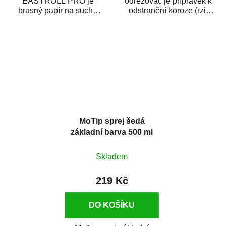
EASYROLL PRO je
odrezovač je přípravek k
brusný papír na suché
odstranění koroze (rzi)
broušení dodávaný ve
z kovových předmětů.
formě praktické rolky. Je...
Odrezovač po...
MoTip sprej šedá
základní barva 500 ml
Skladem
219 Kč
DO KOŠÍKU