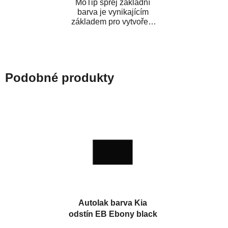
MoTip sprej základní
barva je vynikajícím
základem pro vytvoření
neutrálního podkladu pod
vrchní lak. Je...
Podobné produkty
Autolak barva Kia
odstín EB Ebony black