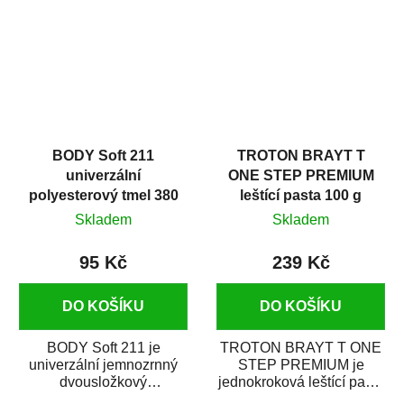
i v domácí dílně....
BODY Soft 211
TROTON BRAYT T
univerzální
ONE STEP PREMIUM
polyesterový tmel 380
leštící pasta 100 g
g
Skladem
Skladem
95 Kč
239 Kč
DO KOŠÍKU
DO KOŠÍKU
BODY Soft 211 je
TROTON BRAYT T ONE
univerzální jemnozrnný
STEP PREMIUM je
dvousložkový
jednokroková leštící pasta
polyesterový tmel s
nové generace s