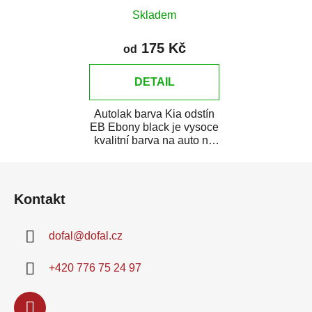
Skladem
175 Kč
od
DETAIL
Autolak barva Kia odstín
EB Ebony black je vysoce
kvalitní barva na auto na
bodové opravy, opravy...
Z
á
Kontakt
p
a
dofal
@
dofal.cz
t
í
+420 776 75 24 97