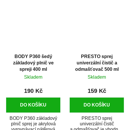
dobrými plnícími
obsahem vysoce
schopnostmi. Je...
kvalitního...
BODY P360 šedý
PRESTO sprej
základový plnič ve
univerzální čistič a
spreji 400 ml
odmašťovač 500 ml
Skladem
Skladem
190 Kč
159 Kč
DO KOŠÍKU
DO KOŠÍKU
BODY P360 základový
PRESTO sprej
plnič sprej je akrylová
univerzální čistič
vyrovnávací nátěrová
a odmašťovač je vhodný k