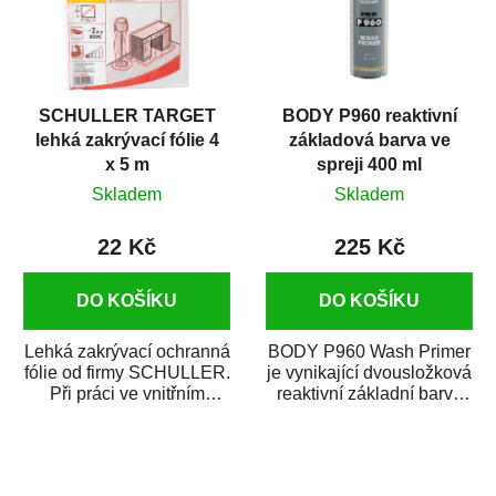
SCHULLER TARGET
BODY P960 reaktivní
lehká zakrývací fólie 4
základová barva ve
x 5 m
spreji 400 ml
Skladem
Skladem
22 Kč
225 Kč
DO KOŠÍKU
DO KOŠÍKU
Lehká zakrývací ochranná
BODY P960 Wash Primer
fólie od firmy SCHULLER.
je vynikající dvousložková
Při práci ve vnitřním
reaktivní základní barva
prostředí chrání před
ve spreji. Je vhodná
zastříkáním...
jako...