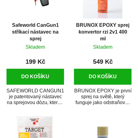
Safeworld CanGun1
BRUNOX EPOXY sprej
stříkací nástavec na
konvertor rzi 2v1 400
sprej
ml
Skladem
Skladem
199 Kč
549 Kč
DO KOŠÍKU
DO KOŠÍKU
SAFEWORLD CANGUN1
BRUNOX EPOXY je první
je patentovaný nástavec
sprej na světě, který
na sprejovou dózu, který ji
funguje jako odstraňovač
promění na profesionální
rzi s epoxidovou
stříkací...
pryskyřicí. Byl...