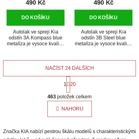
490 Kč
490 Kč
DO KOŠÍKU
DO KOŠÍKU
Autolak ve spreji Kia
Autolak ve spreji Kia
odstín 3A Kompass blue
odstín 3B Steel blue
metalíza je vysoce kvalitní
metalíza je vysoce kvalitní
barva na auto ve spreji na
barva na auto ve spreji na
opravu...
opravu...
NAČÍST 24 DALŠÍCH
S
1
t
20
r
O
á
463
položek celkem
v
n
l
k
NAHORU
á
o
d
v
a
á
Značka KIA nabízí pestrou škálu modelů s charakteristickými
n
c
í