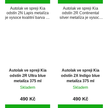
Autolak ve spreji Kia
Autolak ve spreji Kia
odstín 2N Lapis metalíza
odstín 2R Continental
je vysoce kvalitní barva na
silver metalíza je vysoce
auto ve spreji na opravu
kvalitní barva na auto ve
dílů...
spreji na...
Autolak ve spreji Kia
Autolak ve spreji Kia
odstín 2R Ultra blue
odstín 2X Indigo blue
metalíza 375 ml
metalíza 375 ml
Skladem
Skladem
490 Kč
490 Kč