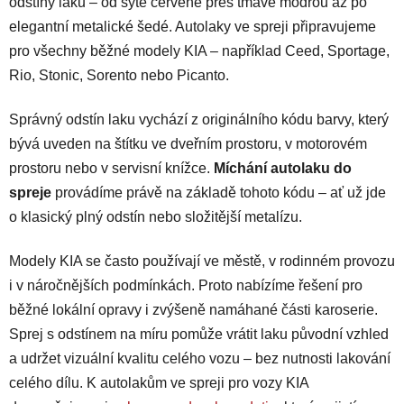
í
odstíny laků – od syté červené přes tmavě modrou až po
p
elegantní metalické šedé. Autolaky ve spreji připravujeme
r
pro všechny běžné modely KIA – například Ceed, Sportage,
v
Rio, Stonic, Sorento nebo Picanto.
k
y
v
Správný odstín laku vychází z originálního kódu barvy, který
ý
bývá uveden na štítku ve dveřním prostoru, v motorovém
p
prostoru nebo v servisní knížce.
Míchání autolaku do
i
spreje
provádíme právě na základě tohoto kódu – ať už jde
s
o klasický plný odstín nebo složitější metalízu.
u
Modely KIA se často používají ve městě, v rodinném provozu
i v náročnějších podmínkách. Proto nabízíme řešení pro
běžné lokální opravy i zvýšeně namáhané části karoserie.
Sprej s odstínem na míru pomůže vrátit laku původní vzhled
a udržet vizuální kvalitu celého vozu – bez nutnosti lakování
celého dílu. K autolakům ve spreji pro vozy KIA