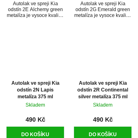
Autolak ve spreji Kia
Autolak ve spreji Kia
odstín 2E Alchemy green
odstín 2G Emerald green
metalíza je vysoce kvalitní
metalíza je vysoce kvalitní
barva na auto ve spreji na
barva na auto ve spreji na
opravu...
opravu...
Autolak ve spreji Kia
Autolak ve spreji Kia
odstín 2N Lapis
odstín 2R Continental
metalíza 375 ml
silver metalíza 375 ml
Skladem
Skladem
490 Kč
490 Kč
DO KOŠÍKU
DO KOŠÍKU