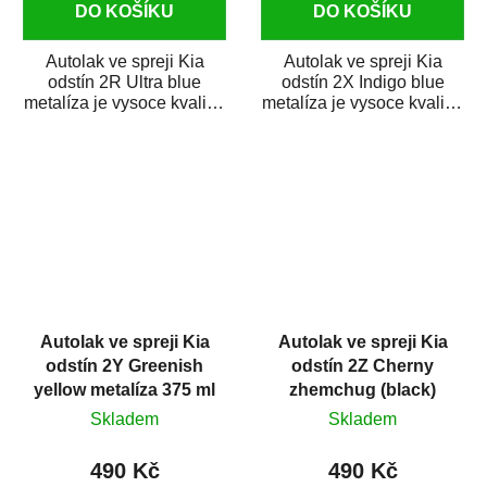
DO KOŠÍKU
DO KOŠÍKU
Autolak ve spreji Kia
Autolak ve spreji Kia
odstín 2R Ultra blue
odstín 2X Indigo blue
metalíza je vysoce kvalitní
metalíza je vysoce kvalitní
barva na auto ve spreji na
barva na auto ve spreji na
opravu...
opravu...
Autolak ve spreji Kia
Autolak ve spreji Kia
odstín 2Y Greenish
odstín 2Z Cherny
yellow metalíza 375 ml
zhemchug (black)
metalíza 375 ml
Skladem
Skladem
490 Kč
490 Kč