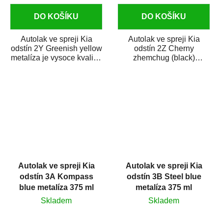
DO KOŠÍKU
DO KOŠÍKU
Autolak ve spreji Kia
Autolak ve spreji Kia
odstín 2Y Greenish yellow
odstín 2Z Cherny
metalíza je vysoce kvalitní
zhemchug (black)
barva na auto ve spreji
metalíza je vysoce kvalitní
na...
barva na auto ve spreji...
Autolak ve spreji Kia
Autolak ve spreji Kia
odstín 3A Kompass
odstín 3B Steel blue
blue metalíza 375 ml
metalíza 375 ml
Skladem
Skladem