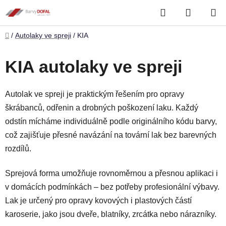
Přejít
Hledat
NÁKUP
na
obsah
KOŠÍK
Domů
/
Autolaky ve spreji
/
KIA
KIA autolaky ve spreji
Autolak ve spreji je praktickým řešením pro opravy
škrábanců, odřenin a drobných poškození laku. Každý
odstín mícháme individuálně podle originálního kódu barvy,
což zajišťuje přesné navázání na tovární lak bez barevných
rozdílů.
Sprejová forma umožňuje rovnoměrnou a přesnou aplikaci i
v domácích podmínkách – bez potřeby profesionální výbavy.
Lak je určený pro opravy kovových i plastových částí
karoserie, jako jsou dveře, blatníky, zrcátka nebo nárazníky.