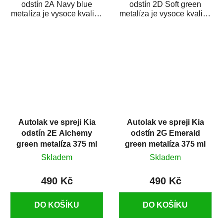
odstín 2A Navy blue
odstín 2D Soft green
metalíza je vysoce kvalitní
metalíza je vysoce kvalitní
barva na auto ve spreji na
barva na auto ve spreji na
opravu...
opravu...
Autolak ve spreji Kia
Autolak ve spreji Kia
odstín 2E Alchemy
odstín 2G Emerald
green metalíza 375 ml
green metalíza 375 ml
Skladem
Skladem
490 Kč
490 Kč
DO KOŠÍKU
DO KOŠÍKU