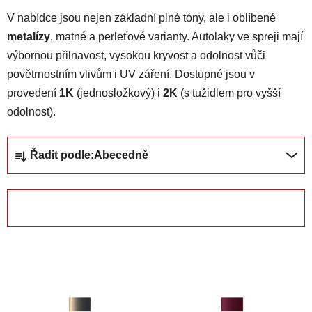
V nabídce jsou nejen základní plné tóny, ale i oblíbené
metalízy
, matné a perleťové varianty. Autolaky ve spreji mají
výbornou přilnavost, vysokou kryvost a odolnost vůči
povětrnostním vlivům i UV záření. Dostupné jsou v
provedení
1K
(jednosložkový) i
2K
(s tužidlem pro vyšší
odolnost).
Ř
Řadit podle:
Abecedně
a
z
e
OTEVŘÍT FILTR
n
í
V
p
ý
r
p
o
i
d