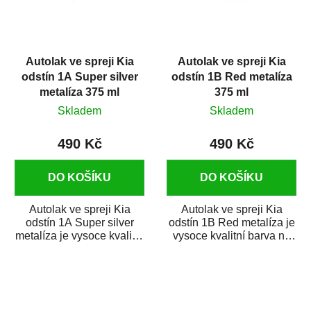
s
u
p
k
r
t
Autolak ve spreji Kia
Autolak ve spreji Kia
o
ů
odstín 1A Super silver
odstín 1B Red metalíza
d
metalíza 375 ml
375 ml
u
Skladem
Skladem
k
t
490 Kč
490 Kč
ů
DO KOŠÍKU
DO KOŠÍKU
Autolak ve spreji Kia
Autolak ve spreji Kia
odstín 1A Super silver
odstín 1B Red metalíza je
metalíza je vysoce kvalitní
vysoce kvalitní barva na
barva na auto ve spreji na
auto ve spreji na opravu
opravu...
dílů...