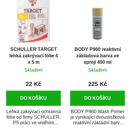
SCHULLER TARGET
BODY P960 reaktivní
lehká zakrývací fólie 4
základová barva ve
x 5 m
spreji 400 ml
Skladem
Skladem
22 Kč
225 Kč
DO KOŠÍKU
DO KOŠÍKU
Lehká zakrývací ochranná
BODY P960 Wash Primer
fólie od firmy SCHULLER.
je vynikající dvousložková
Při práci ve vnitřním
reaktivní základní barva
prostředí chrání před
ve spreji. Je vhodná