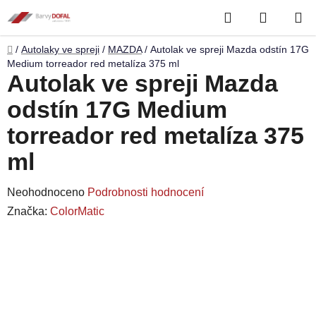
Přejít
Hledat
NÁKUP
na
obsah
KOŠÍK
Domů
/
Autolaky ve spreji
/
MAZDA
/
Autolak ve spreji Mazda odstín 17G
Medium torreador red metalíza 375 ml
Autolak ve spreji Mazda
odstín 17G Medium
torreador red metalíza 375
ml
Průměrné
Neohodnoceno
Podrobnosti hodnocení
hodnocení
Značka:
ColorMatic
produktu
je
0,0
z
5