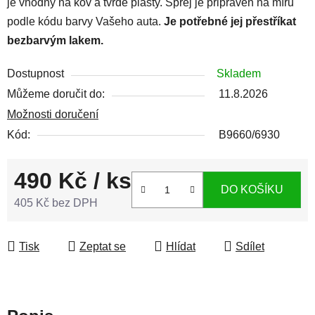
je vhodný na kov a tvrdé plasty. Sprej je připraven na míru
podle kódu barvy Vašeho auta.
Je potřebné jej přestříkat
bezbarvým lakem.
Dostupnost
Skladem
Můžeme doručit do:
11.8.2026
Možnosti doručení
Kód:
B9660/6930
490 Kč
/ ks
DO KOŠÍKU
405 Kč bez DPH
Měrná cena:
Tisk
Zeptat se
Hlídat
Sdílet