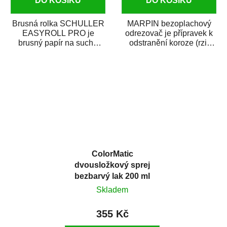
DO KOŠÍKU
DO KOŠÍKU
Brusná rolka SCHULLER
MARPIN bezoplachový
EASYROLL PRO je
odrezovač je přípravek k
brusný papír na suché
odstranění koroze (rzi)
broušení dodávaný ve
z kovových předmětů.
formě praktické rolky. Je...
Odrezovač po...
ColorMatic
dvousložkový sprej
bezbarvý lak 200 ml
Skladem
355 Kč