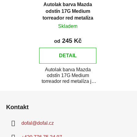
Autolak barva Mazda
odstín 17G Medium
torreador red metalíza
Skladem
245 Kč
od
DETAIL
Autolak barva Mazda
odstín 17G Medium
torreador red metalíza je
vysoce kvalitní barva na
Z
auto na bodové...
á
Kontakt
p
a
dofal
@
dofal.cz
t
í