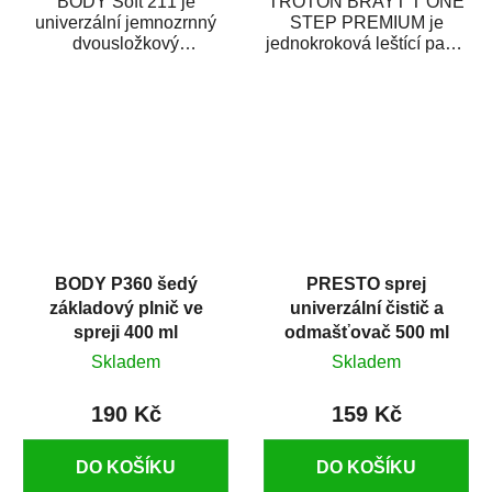
BODY Soft 211 je
TROTON BRAYT T ONE
univerzální jemnozrnný
STEP PREMIUM je
dvousložkový
jednokroková leštící pasta
polyesterový tmel s
nové generace s
dobrými plnícími
obsahem vysoce
schopnostmi. Je...
kvalitního...
BODY P360 šedý
PRESTO sprej
základový plnič ve
univerzální čistič a
spreji 400 ml
odmašťovač 500 ml
Skladem
Skladem
190 Kč
159 Kč
DO KOŠÍKU
DO KOŠÍKU