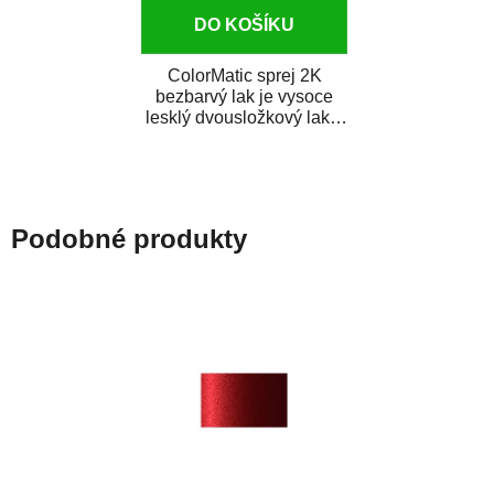
DO KOŠÍKU
ColorMatic sprej 2K
bezbarvý lak je vysoce
lesklý dvousložkový lak s
tužidlem v spreji. Je
extrémně odolný...
Podobné produkty