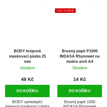
silikónu a mastnoty z
která zajistí přilnavost
povrchů před jejich...
vrchních...
VÍCE ZA MÉNĚ
BODY krepová
Brusný papír P1000
maskovací páska 25
INDASA Rhynowet na
mm
mokro arch A4
Skladem
Skladem
49 Kč
14 Kč
DO KOŠÍKU
DO KOŠÍKU
BODY samolepící
Brusný papír 1000
krepová maskovací páska
INDASA Rhynowet