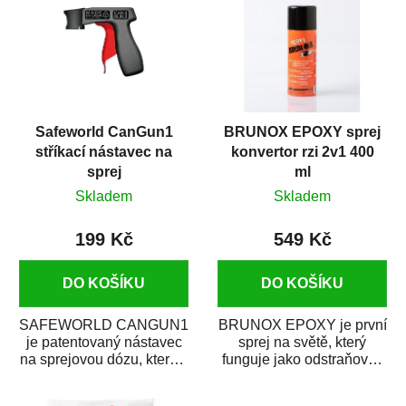
Safeworld CanGun1
BRUNOX EPOXY sprej
stříkací nástavec na
konvertor rzi 2v1 400
sprej
ml
Skladem
Skladem
199 Kč
549 Kč
DO KOŠÍKU
DO KOŠÍKU
SAFEWORLD CANGUN1
BRUNOX EPOXY je první
je patentovaný nástavec
sprej na světě, který
na sprejovou dózu, který ji
funguje jako odstraňovač
promění na profesionální
rzi s epoxidovou
stříkací...
pryskyřicí. Byl...