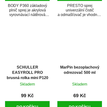
BODY P360 základový
PRESTO sprej
plnič sprej je akrylová
univerzální čistič
vyrovnávací nátěrová
a odmašťovač je vhodný k
hmota určená pro
odmašťování a čištění
vyplnění drobných...
kovových a plastových...
SCHULLER
MarPin bezoplachový
EASYROLL PRO
odrezovač 500 ml
brusná rolka mini P120
Skladem
Skladem
99 Kč
69 Kč