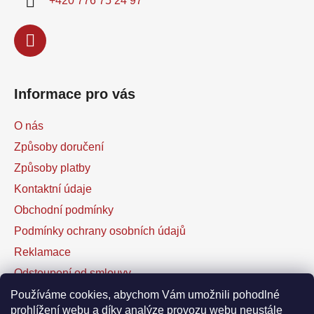
+420 776 75 24 97
Informace pro vás
O nás
Způsoby doručení
Způsoby platby
Kontaktní údaje
Obchodní podmínky
Podmínky ochrany osobních údajů
Reklamace
Odstoupení od smlouvy
Kontaktní formulář
Používáme cookies, abychom Vám umožnili pohodlné
prohlížení webu a díky analýze provozu webu neustále