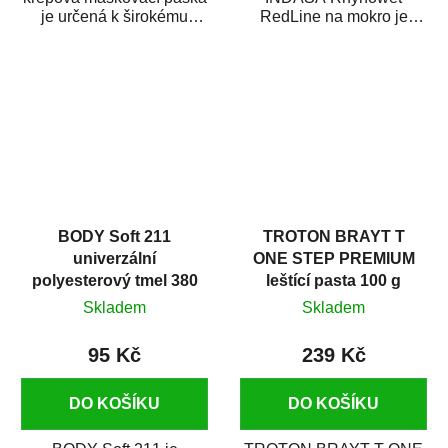
je určená k širokému
RedLine na mokro je
použití
voděodolný brusný papír
v autoopravárenství
určený především pro...
i v domácí dílně....
BODY Soft 211
TROTON BRAYT T
univerzální
ONE STEP PREMIUM
polyesterový tmel 380
leštící pasta 100 g
g
Skladem
Skladem
95 Kč
239 Kč
DO KOŠÍKU
DO KOŠÍKU