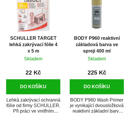
SCHULLER TARGET
BODY P960 reaktivní
lehká zakrývací fólie 4
základová barva ve
x 5 m
spreji 400 ml
Skladem
Skladem
22 Kč
225 Kč
DO KOŠÍKU
DO KOŠÍKU
Lehká zakrývací ochranná
BODY P960 Wash Primer
fólie od firmy SCHULLER.
je vynikající dvousložková
Při práci ve vnitřním
reaktivní základní barva
prostředí chrání před
ve spreji. Je vhodná
zastříkáním...
jako...