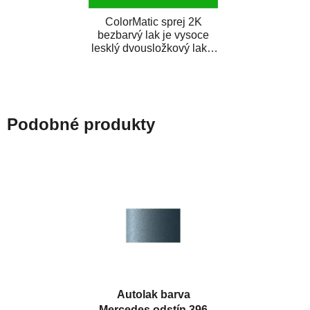
ColorMatic sprej 2K
bezbarvý lak je vysoce
lesklý dvousložkový lak s
tužidlem v spreji. Je
extrémně odolný...
Podobné produkty
Autolak barva
Mercedes odstín 396