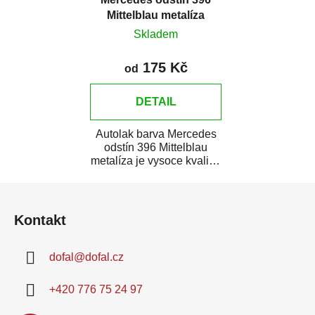
Mittelblau metalíza
Skladem
175 Kč
od
DETAIL
Autolak barva Mercedes
odstín 396 Mittelblau
metalíza je vysoce kvalitní
barva na auto na bodové
Z
opravy,...
á
Kontakt
p
a
dofal
@
dofal.cz
t
í
+420 776 75 24 97