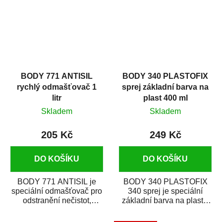
BODY 771 ANTISIL
BODY 340 PLASTOFIX
rychlý odmašťovač 1
sprej základní barva na
litr
plast 400 ml
Skladem
Skladem
205 Kč
249 Kč
DO KOŠÍKU
DO KOŠÍKU
BODY 771 ANTISIL je
BODY 340 PLASTOFIX
speciální odmašťovač pro
340 sprej je speciální
odstranění nečistot,
základní barva na plasty,
silikónu a mastnoty z
která zajistí přilnavost
povrchů před jejich...
vrchních...