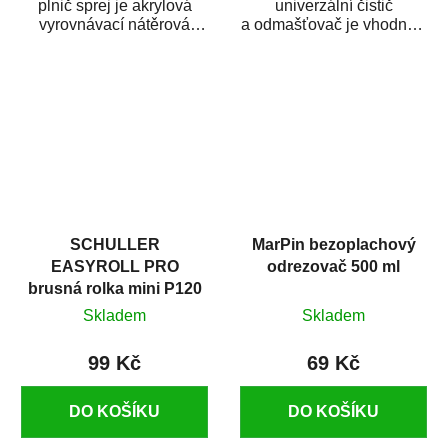
plnič sprej je akrylová
univerzální čistič
vyrovnávací nátěrová
a odmašťovač je vhodný k
hmota určená pro
odmašťování a čištění
vyplnění drobných...
kovových a plastových...
SCHULLER
MarPin bezoplachový
EASYROLL PRO
odrezovač 500 ml
brusná rolka mini P120
Skladem
Skladem
99 Kč
69 Kč
DO KOŠÍKU
DO KOŠÍKU