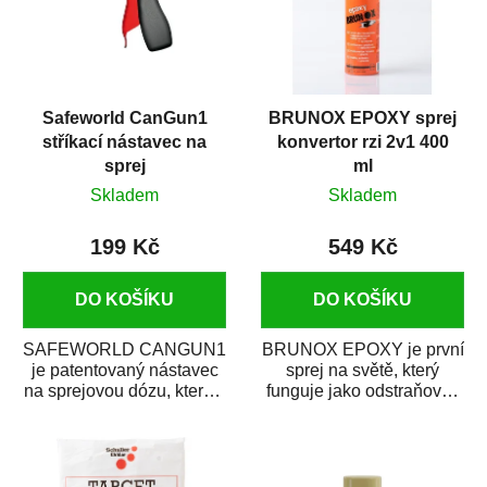
Safeworld CanGun1
BRUNOX EPOXY sprej
stříkací nástavec na
konvertor rzi 2v1 400
sprej
ml
Skladem
Skladem
199 Kč
549 Kč
DO KOŠÍKU
DO KOŠÍKU
SAFEWORLD CANGUN1
BRUNOX EPOXY je první
je patentovaný nástavec
sprej na světě, který
na sprejovou dózu, který ji
funguje jako odstraňovač
promění na profesionální
rzi s epoxidovou
stříkací...
pryskyřicí. Byl...