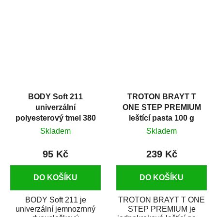
v autoopravárenství
určený především pro...
i v domácí dílně....
BODY Soft 211
TROTON BRAYT T
univerzální
ONE STEP PREMIUM
polyesterový tmel 380
leštící pasta 100 g
g
Skladem
Skladem
95 Kč
239 Kč
DO KOŠÍKU
DO KOŠÍKU
BODY Soft 211 je
TROTON BRAYT T ONE
univerzální jemnozrnný
STEP PREMIUM je