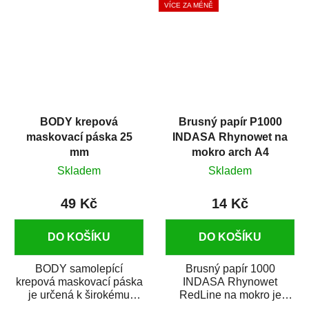
VÍCE ZA MÉNĚ
BODY krepová
Brusný papír P1000
maskovací páska 25
INDASA Rhynowet na
mm
mokro arch A4
Skladem
Skladem
49 Kč
14 Kč
DO KOŠÍKU
DO KOŠÍKU
BODY samolepící
Brusný papír 1000
krepová maskovací páska
INDASA Rhynowet
je určená k širokému
RedLine na mokro je
použití
voděodolný brusný papír