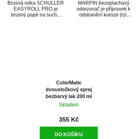
Brusná rolka SCHULLER
MARPIN bezoplachový
EASYROLL PRO je
odrezovač je přípravek k
brusný papír na suché
odstranění koroze (rzi)
broušení dodávaný ve
z kovových předmětů.
formě praktické rolky. Je...
Odrezovač po...
ColorMatic
dvousložkový sprej
bezbarvý lak 200 ml
Skladem
355 Kč
DO KOŠÍKU