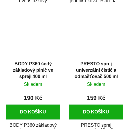
dvousložkový
jednokroková leštící pasta
polyesterový tmel s
nové generace s
dobrými plnícími
obsahem vysoce
schopnostmi. Je...
kvalitního...
BODY P360 šedý
PRESTO sprej
základový plnič ve
univerzální čistič a
spreji 400 ml
odmašťovač 500 ml
Skladem
Skladem
190 Kč
159 Kč
DO KOŠÍKU
DO KOŠÍKU
BODY P360 základový
PRESTO sprej