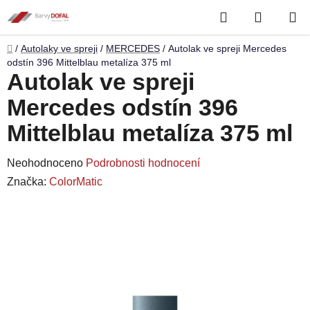
Přejít
Hledat
NÁKUP
na
obsah
KOŠÍK
Domů
/
Autolaky ve spreji
/
MERCEDES
/
Autolak ve spreji Mercedes
odstín 396 Mittelblau metalíza 375 ml
Autolak ve spreji
Mercedes odstín 396
Mittelblau metalíza 375 ml
Průměrné
Neohodnoceno
Podrobnosti hodnocení
hodnocení
Značka:
ColorMatic
produktu
je
0,0
z
5
hvězdiček.