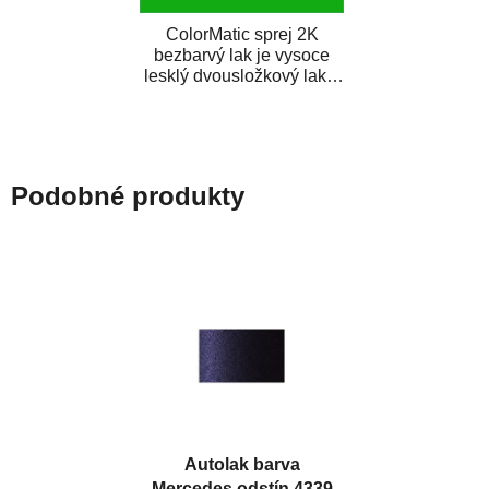
ColorMatic sprej 2K
bezbarvý lak je vysoce
lesklý dvousložkový lak s
tužidlem v spreji. Je
extrémně odolný...
Podobné produkty
Autolak barva
Mercedes odstín 4339