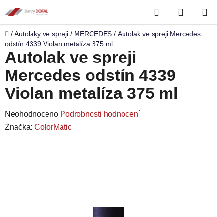
Přejít
Hledat
NÁKUP
na
obsah
KOŠÍK
Domů
/
Autolaky ve spreji
/
MERCEDES
/
Autolak ve spreji Mercedes
odstín 4339 Violan metalíza 375 ml
Autolak ve spreji
Mercedes odstín 4339
Violan metalíza 375 ml
Průměrné
Neohodnoceno
Podrobnosti hodnocení
hodnocení
Značka:
ColorMatic
produktu
je
0,0
z
5
hvězdiček.