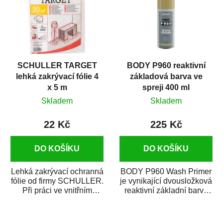
SCHULLER TARGET
BODY P960 reaktivní
lehká zakrývací fólie 4
základová barva ve
x 5 m
spreji 400 ml
Skladem
Skladem
22 Kč
225 Kč
DO KOŠÍKU
DO KOŠÍKU
Lehká zakrývací ochranná
BODY P960 Wash Primer
fólie od firmy SCHULLER.
je vynikající dvousložková
Při práci ve vnitřním
reaktivní základní barva
prostředí chrání před
ve spreji. Je vhodná
zastříkáním...
jako...