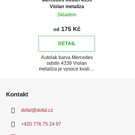
Violan metalíza
Skladem
175 Kč
od
DETAIL
Autolak barva Mercedes
odstín 4339 Violan
metalíza je vysoce kvalitní
barva na auto na bodové
Z
opravy,...
á
Kontakt
p
a
dofal
@
dofal.cz
t
í
+420 776 75 24 97