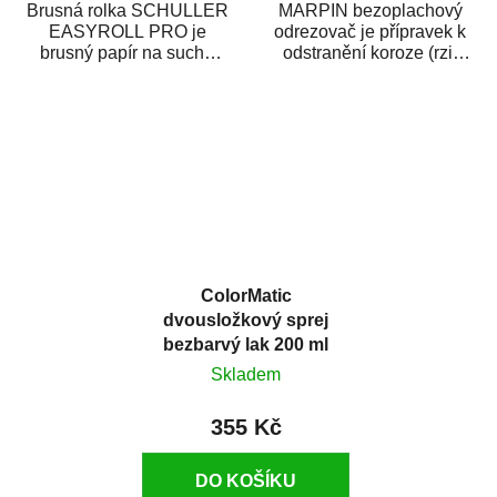
Brusná rolka SCHULLER
MARPIN bezoplachový
EASYROLL PRO je
odrezovač je přípravek k
brusný papír na suché
odstranění koroze (rzi)
broušení dodávaný ve
z kovových předmětů.
formě praktické rolky. Je...
Odrezovač po...
ColorMatic
dvousložkový sprej
bezbarvý lak 200 ml
Skladem
355 Kč
DO KOŠÍKU