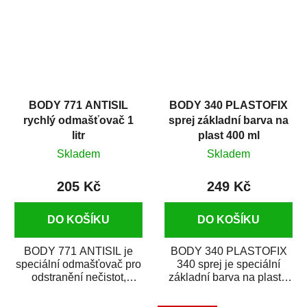
BODY 771 ANTISIL
BODY 340 PLASTOFIX
rychlý odmašťovač 1
sprej základní barva na
litr
plast 400 ml
Skladem
Skladem
205 Kč
249 Kč
DO KOŠÍKU
DO KOŠÍKU
BODY 771 ANTISIL je
BODY 340 PLASTOFIX
speciální odmašťovač pro
340 sprej je speciální
odstranění nečistot,
základní barva na plasty,
silikónu a mastnoty z
která zajistí přilnavost
povrchů před jejich...
vrchních...