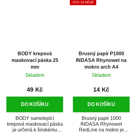
VÍCE ZA MÉNĚ
BODY krepová
Brusný papír P1000
maskovací páska 25
INDASA Rhynowet na
mm
mokro arch A4
Skladem
Skladem
49 Kč
14 Kč
DO KOŠÍKU
DO KOŠÍKU
BODY samolepící
Brusný papír 1000
krepová maskovací páska
INDASA Rhynowet
je určená k širokému
RedLine na mokro je
použití
voděodolný brusný papír