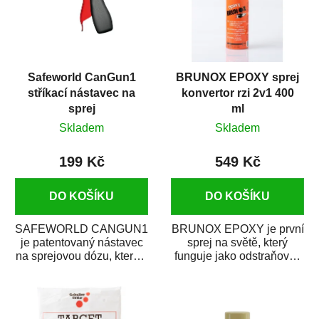
Safeworld CanGun1
BRUNOX EPOXY sprej
stříkací nástavec na
konvertor rzi 2v1 400
sprej
ml
Skladem
Skladem
199 Kč
549 Kč
DO KOŠÍKU
DO KOŠÍKU
SAFEWORLD CANGUN1
BRUNOX EPOXY je první
je patentovaný nástavec
sprej na světě, který
na sprejovou dózu, který ji
funguje jako odstraňovač
promění na profesionální
rzi s epoxidovou
stříkací...
pryskyřicí. Byl...