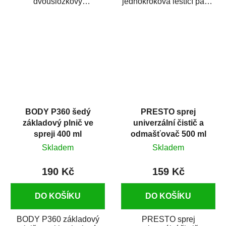
dvousložkový
jednokroková leštící pasta
polyesterový tmel s
nové generace s
dobrými plnícími
obsahem vysoce
schopnostmi. Je...
kvalitního...
BODY P360 šedý
PRESTO sprej
základový plnič ve
univerzální čistič a
spreji 400 ml
odmašťovač 500 ml
Skladem
Skladem
190 Kč
159 Kč
DO KOŠÍKU
DO KOŠÍKU
BODY P360 základový
PRESTO sprej