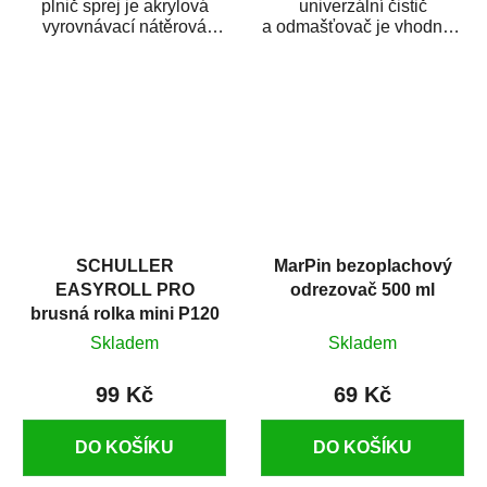
plnič sprej je akrylová
univerzální čistič
vyrovnávací nátěrová
a odmašťovač je vhodný k
hmota určená pro
odmašťování a čištění
vyplnění drobných...
kovových a plastových...
SCHULLER
MarPin bezoplachový
EASYROLL PRO
odrezovač 500 ml
brusná rolka mini P120
Skladem
Skladem
99 Kč
69 Kč
DO KOŠÍKU
DO KOŠÍKU