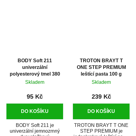
v autoopravárenství
určený především pro...
i v domácí dílně....
BODY Soft 211
TROTON BRAYT T
univerzální
ONE STEP PREMIUM
polyesterový tmel 380
leštící pasta 100 g
g
Skladem
Skladem
95 Kč
239 Kč
DO KOŠÍKU
DO KOŠÍKU
BODY Soft 211 je
TROTON BRAYT T ONE
univerzální jemnozrnný
STEP PREMIUM je