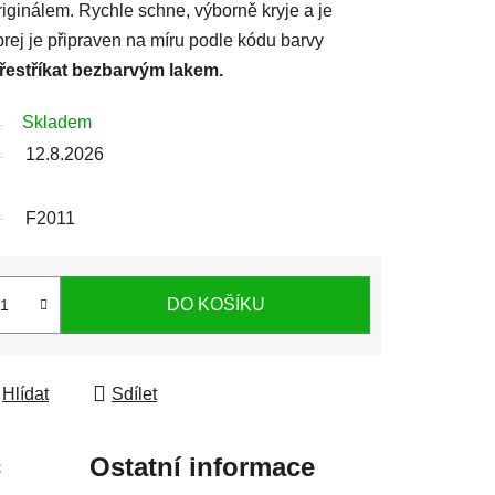
iginálem. Rychle schne, výborně kryje a je
prej je připraven na míru podle kódu barvy
přestříkat bezbarvým lakem.
Skladem
12.8.2026
F2011
DO KOŠÍKU
Hlídat
Sdílet
c
Ostatní informace