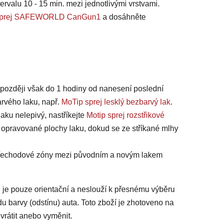
ervalu 10 - 15 min. mezi jednotlivými vrstvami.
na sprej SAFEWORLD CanGun1
a dosáhněte
jpozději však do 1 hodiny od nanesení poslední
arvého laku, např.
MoTip sprej lesklý bezbarvý lak
.
laku nelepivý, nastříkejte
Motip sprej rozstřikové
 opravované plochy laku, dokud se ze stříkané mlhy
 přechodové zóny mezi původním a novým lakem
 je pouze orientační a neslouží k přesnému výběru
du barvy (odstínu) auta. Toto zboží je zhotoveno na
vrátit anebo vyměnit.