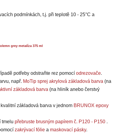
acích podmínkách, t.j. při teplotě 10 - 25°C a
olemn grey metalíza 375 ml
případě potřeby odstraňte rez pomocí
odrezovače
.
arvu, např.
MoTip sprej akrylová základová barva
(na
ktivní základová barva
(na hliník anebo čerstvý
a kvalitní základová barva v jednom
BRUNOX epoxy
í tmelu
přebruste brusným papírem č. P120 - P150
.
, pomocí
zakrývací fólie
a
maskovací pásky
.