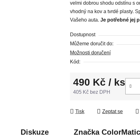
velmi dobrou shodu odstínu s or
z
vhodný na kov a tvrdé plasty. S
5
Vašeho auta.
Je potřebné jej 
hvězdiček.
Dostupnost
Můžeme doručit do:
Možnosti doručení
Kód:
490 Kč
/ ks
405 Kč bez DPH
Měrná cena:
Tisk
Zeptat se
Diskuze
Značka
ColorMati