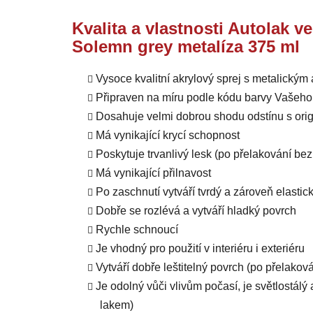
Kvalita a vlastnosti Autolak v
Solemn grey metalíza 375 ml
Vysoce kvalitní akrylový sprej s metalický
Připraven na míru podle kódu barvy Vašeho
Dosahuje velmi dobrou shodu odstínu s orig
Má vynikající krycí schopnost
Poskytuje trvanlivý lesk (po přelakování b
Má vynikající přilnavost
Po zaschnutí vytváří tvrdý a zároveň elastic
Dobře se rozlévá a vytváří hladký povrch
Rychle schnoucí
Je vhodný pro použití v interiéru i exteriéru
Vytváří dobře leštitelný povrch (po přelako
Je odolný vůči vlivům počasí, je světlostál
lakem)