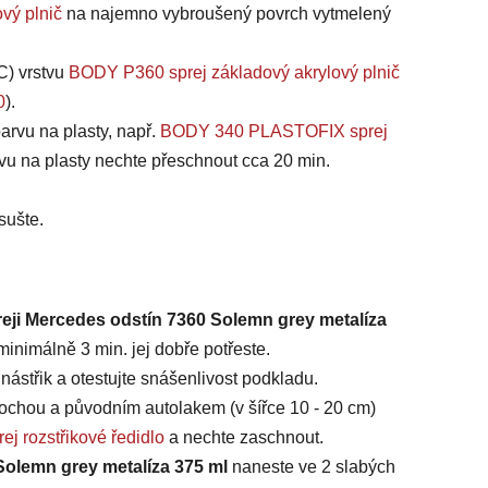
vý plnič
na najemno vybroušený povrch vytmelený
C) vrstvu
BODY P360 sprej základový akrylový plnič
0
).
arvu na plasty, např.
BODY 340 PLASTOFIX sprej
vu na plasty nechte přeschnout cca 20 min.
sušte.
reji Mercedes odstín 7360 Solemn grey metalíza
inimálně 3 min. jej dobře potřeste.
ástřik a otestujte snášenlivost podkladu.
chou a původním autolakem (v šířce 10 - 20 cm)
ej rozstřikové ředidlo
a nechte zaschnout.
Solemn grey metalíza 375 ml
naneste ve 2 slabých