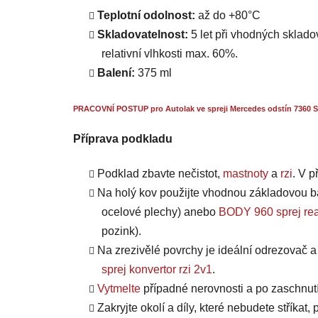
Teplotní odolnost:
až do +80°C
Skladovatelnost:
5 let při vhodných skladov
relativní vlhkosti max. 60%.
Balení:
375 ml
PRACOVNÍ POSTUP pro Autolak ve spreji Mercedes odstín 7360 S
Příprava podkladu
Podklad zbavte nečistot,
mastnoty
a
rzi
. V 
Na holý kov použijte vhodnou základovou b
ocelové plechy) anebo
BODY 960 sprej rea
pozink).
Na zrezivělé povrchy je ideální odrezovač 
sprej konvertor rzi 2v1
.
Vytmelte
případné nerovnosti a po zaschnut
Zakryjte okolí a díly, které nebudete stříkat