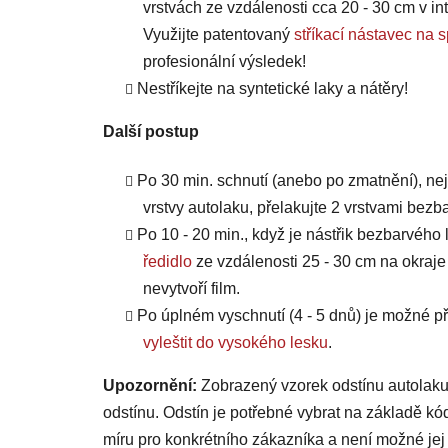
vrstvách ze vzdálenosti cca 20 - 30 cm v int
Využijte patentovaný
stříkací nástavec 
profesionální výsledek!
Nestříkejte na syntetické laky a nátěry!
Další postup
Po 30 min. schnutí (anebo po zmatnění), ne
vrstvy autolaku, přelakujte 2 vrstvami bezb
Po 10 - 20 min., když je nástřik bezbarvého 
ředidlo
ze vzdálenosti 25 - 30 cm na okraje
nevytvoří film.
Po úplném vyschnutí (4 - 5 dnů) je možné
vyleštit do vysokého lesku
.
Upozornění:
Zobrazený vzorek odstínu autolaku
odstínu. Odstín je potřebné vybrat na základě kó
míru pro konkrétního zákazníka a není možné jej 