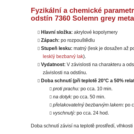
Fyzikální a chemické parametr
odstín 7360 Solemn grey meta
Hlavní složka:
akrylové kopolymery
Zápach:
po rozpouštědlu
Stupeň lesku:
matný (lesk je dosažen až p
lesklý bezbarvý lak
).
Vydatnost:
V závislosti na charakteru a od
závislosti na odstínu.
Doba schnutí (při teplotě 20°C a 50% relat
proti prachu:
po cca. 10 min.
na dotyk:
po cca. 50 min.
přelakovatelný bezbarvým lakem:
po c
vyschnutý:
po cca. 24 hod.
Doba schnutí závisí na teplotě prostředí, vlhkost