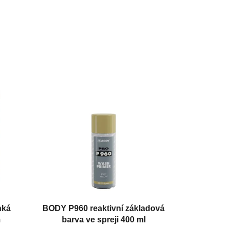
hká
BODY P960 reaktivní základová
m
barva ve spreji 400 ml