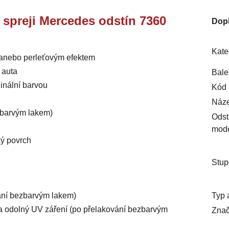
e spreji Mercedes odstín 7360
Dop
Kate
m anebo perleťovým efektem
 auta
Bale
inální barvou
Kód 
Náze
ezbarvým lakem)
Odst
mod
ký povrch
Stup
Typ 
vání bezbarvým lakem)
ý a odolný UV záření (po přelakování bezbarvým
Znač