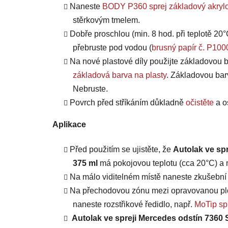
Naneste
BODY P360 sprej základový akrylo
stěrkovým tmelem.
Dobře proschlou (min. 8 hod. při teplotě 20°
přebruste pod vodou (
brusný papír č. P100
Na nové plastové díly použijte základovou b
základová barva na plasty
. Základovou bar
Nebruste.
Povrch před stříkáním důkladně
očistěte
a o
Aplikace
Před použitím se ujistěte, že
Autolak ve sp
375 ml
má pokojovou teplotu (cca 20°C) a m
Na málo viditelném místě naneste zkušební n
Na přechodovou zónu mezi opravovanou plo
naneste rozstřikové ředidlo, např.
MoTip spr
Autolak ve spreji Mercedes odstín 7360 