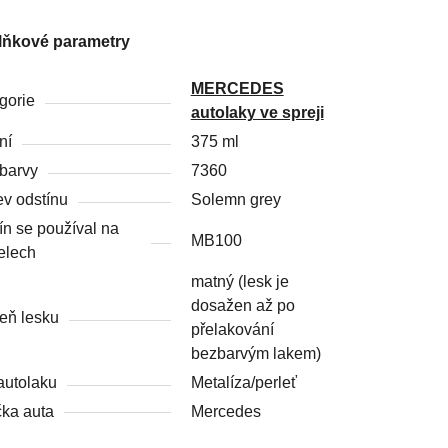
lňkové parametry
MERCEDES
gorie
autolaky ve spreji
ní
375 ml
barvy
7360
v odstínu
Solemn grey
ín se používal na
MB100
elech
matný (lesk je
dosažen až po
eň lesku
přelakování
bezbarvým lakem)
autolaku
Metalíza/perleť
ka auta
Mercedes