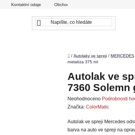
Kontaktní údaje
Obchodní podmínky
Podmínky ochr
Domů
/
Autolaky ve spreji
/
MERCEDES
metalíza 375 ml
Autolak ve sp
7360 Solemn g
Průměrné
Neohodnoceno
Podrobnosti ho
hodnocení
Značka:
ColorMatic
produktu
Autolak ve spreji Mercedes odst
je
barva na auto ve spreji na opr
0,0