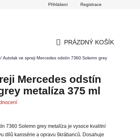
Přihlášení
Registrace
any osobních údajů
Reklamace
Odstoupení od smlouvy
PRÁZDNÝ KOŠÍK
NÁKUPNÍ
/
Autolak ve spreji Mercedes odstín 7360 Solemn grey
KOŠÍK
reji Mercedes odstín
rey metalíza 375 ml
dnocení
ín 7360 Solemn grey metalíza je vysoce kvalitní
avu dílů karosérie a opravu škrábanců. Dosahuje