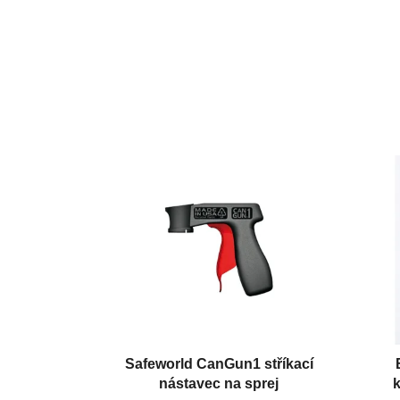
Safeworld CanGun1 stříkací
nástavec na sprej
k