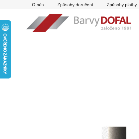
Přejít
O nás
Způsoby doručení
Způsoby platby
na
obsah