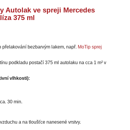
y Autolak ve spreji Mercedes
líza 375 ml
o přelakování bezbarvým lakem, např.
MoTip sprej
stínu podkladu postačí 375 ml autolaku na cca 1 m² v
ivní vlhkosti):
ca. 30 min.
i vzduchu a na tloušťce nanesené vrstvy.