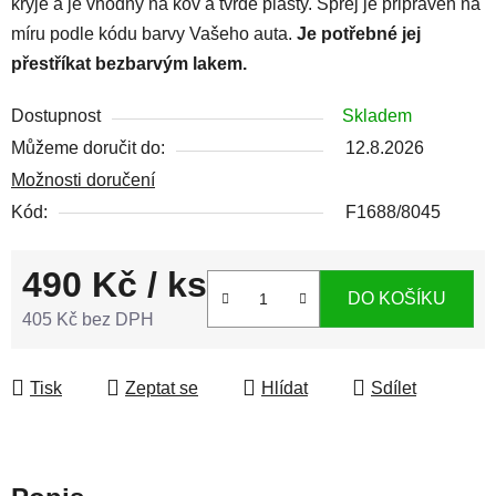
kryje a je vhodný na kov a tvrdé plasty. Sprej je připraven na
míru podle kódu barvy Vašeho auta.
Je potřebné jej
přestříkat bezbarvým lakem.
Dostupnost
Skladem
Můžeme doručit do:
12.8.2026
Možnosti doručení
Kód:
F1688/8045
490 Kč
/ ks
DO KOŠÍKU
405 Kč bez DPH
Měrná cena:
Tisk
Zeptat se
Hlídat
Sdílet