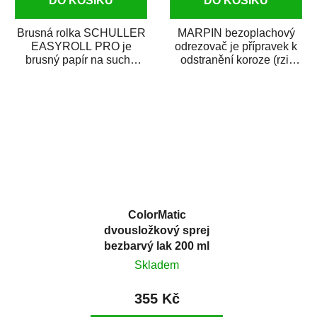
DO KOŠÍKU
DO KOŠÍKU
Brusná rolka SCHULLER
MARPIN bezoplachový
EASYROLL PRO je
odrezovač je přípravek k
brusný papír na suché
odstranění koroze (rzi)
broušení dodávaný ve
z kovových předmětů.
formě praktické rolky. Je...
Odrezovač po...
ColorMatic
dvousložkový sprej
bezbarvý lak 200 ml
Skladem
355 Kč