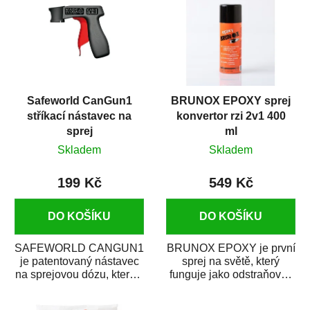
Safeworld CanGun1
BRUNOX EPOXY sprej
stříkací nástavec na
konvertor rzi 2v1 400
sprej
ml
Skladem
Skladem
199 Kč
549 Kč
DO KOŠÍKU
DO KOŠÍKU
SAFEWORLD CANGUN1
BRUNOX EPOXY je první
je patentovaný nástavec
sprej na světě, který
na sprejovou dózu, který ji
funguje jako odstraňovač
promění na profesionální
rzi s epoxidovou
stříkací...
pryskyřicí. Byl...