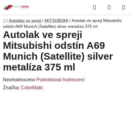
Přejít
Hledat
NÁKUP
na
obsah
KOŠÍK
Domů
/
Autolaky ve spreji
/
MITSUBISHI
/
Autolak ve spreji Mitsubishi
odstín A69 Munich (Satellite) silver metalíza 375 ml
Autolak ve spreji
Mitsubishi odstín A69
Munich (Satellite) silver
metalíza 375 ml
Průměrné
Neohodnoceno
Podrobnosti hodnocení
hodnocení
Značka:
ColorMatic
produktu
je
0,0
z
5