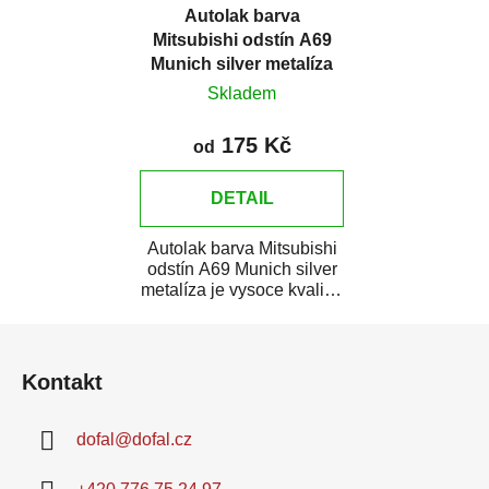
Autolak barva
Mitsubishi odstín A69
Munich silver metalíza
Skladem
175 Kč
od
DETAIL
Autolak barva Mitsubishi
odstín A69 Munich silver
metalíza je vysoce kvalitní
barva na auto na
Z
bodové...
á
Kontakt
p
a
dofal
@
dofal.cz
t
í