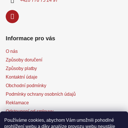
+420 776 75 24 97
Informace pro vás
O nás
Způsoby doručení
Způsoby platby
Kontaktní údaje
Obchodní podmínky
Podmínky ochrany osobních údajů
Reklamace
Odstoupení od smlouvy
Kontaktní formulář
Používáme cookies, abychom Vám umožnili pohodlné
prohlížení webu a díky analýze provozu webu neustále