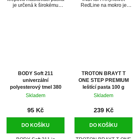
je určená k širokému
RedLine na mokro je
použití
voděodolný brusný papír
v autoopravárenství
určený především pro...
i v domácí dílně....
BODY Soft 211
TROTON BRAYT T
univerzální
ONE STEP PREMIUM
polyesterový tmel 380
leštící pasta 100 g
g
Skladem
Skladem
95 Kč
239 Kč
DO KOŠÍKU
DO KOŠÍKU