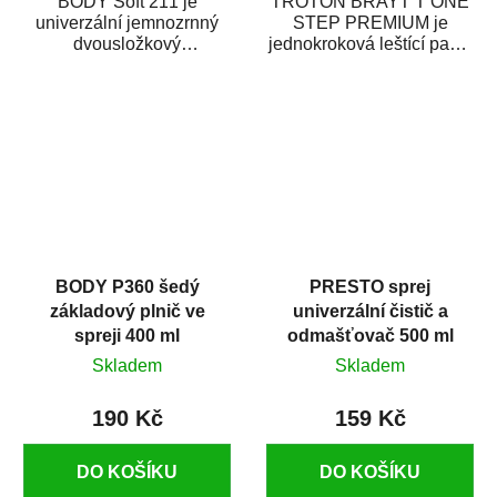
BODY Soft 211 je
TROTON BRAYT T ONE
univerzální jemnozrnný
STEP PREMIUM je
dvousložkový
jednokroková leštící pasta
polyesterový tmel s
nové generace s
dobrými plnícími
obsahem vysoce
schopnostmi. Je...
kvalitního...
BODY P360 šedý
PRESTO sprej
základový plnič ve
univerzální čistič a
spreji 400 ml
odmašťovač 500 ml
Skladem
Skladem
190 Kč
159 Kč
DO KOŠÍKU
DO KOŠÍKU