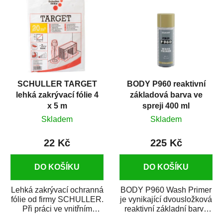
SCHULLER TARGET
BODY P960 reaktivní
lehká zakrývací fólie 4
základová barva ve
x 5 m
spreji 400 ml
Skladem
Skladem
22 Kč
225 Kč
DO KOŠÍKU
DO KOŠÍKU
Lehká zakrývací ochranná
BODY P960 Wash Primer
fólie od firmy SCHULLER.
je vynikající dvousložková
Při práci ve vnitřním
reaktivní základní barva
prostředí chrání před
ve spreji. Je vhodná