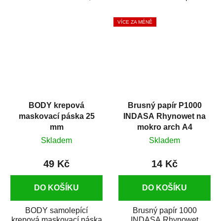
silikónu a mastnoty z
která zajistí přilnavost
povrchů před jejich...
vrchních...
VÍCE ZA MÉNĚ
BODY krepová
Brusný papír P1000
maskovací páska 25
INDASA Rhynowet na
mm
mokro arch A4
Skladem
Skladem
49 Kč
14 Kč
DO KOŠÍKU
DO KOŠÍKU
BODY samolepící
Brusný papír 1000
krepová maskovací páska
INDASA Rhynowet