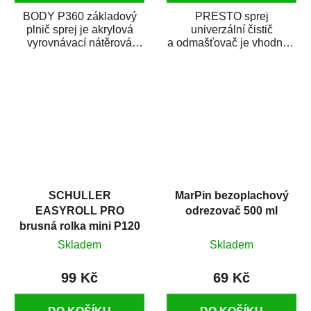
BODY P360 základový
PRESTO sprej
plnič sprej je akrylová
univerzální čistič
vyrovnávací nátěrová
a odmašťovač je vhodný k
hmota určená pro
odmašťování a čištění
vyplnění drobných...
kovových a plastových...
SCHULLER
MarPin bezoplachový
EASYROLL PRO
odrezovač 500 ml
brusná rolka mini P120
Skladem
Skladem
99 Kč
69 Kč