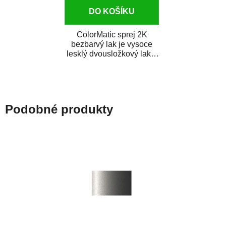
DO KOŠÍKU
ColorMatic sprej 2K
bezbarvý lak je vysoce
lesklý dvousložkový lak s
tužidlem v spreji. Je
extrémně odolný...
Podobné produkty