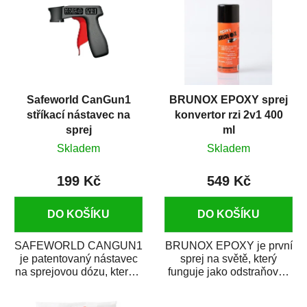
Safeworld CanGun1
BRUNOX EPOXY sprej
stříkací nástavec na
konvertor rzi 2v1 400
sprej
ml
Skladem
Skladem
199 Kč
549 Kč
DO KOŠÍKU
DO KOŠÍKU
SAFEWORLD CANGUN1
BRUNOX EPOXY je první
je patentovaný nástavec
sprej na světě, který
na sprejovou dózu, který ji
funguje jako odstraňovač
promění na profesionální
rzi s epoxidovou
stříkací...
pryskyřicí. Byl...