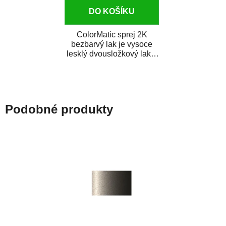
DO KOŠÍKU
ColorMatic sprej 2K
bezbarvý lak je vysoce
lesklý dvousložkový lak s
tužidlem v spreji. Je
extrémně odolný...
Podobné produkty