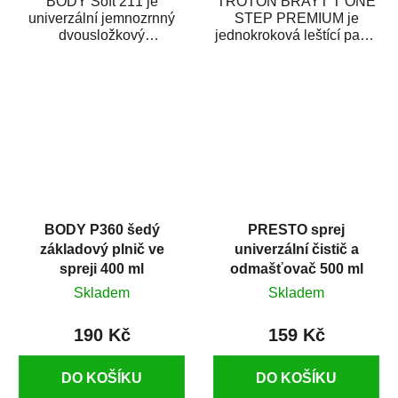
BODY Soft 211 je
TROTON BRAYT T ONE
univerzální jemnozrnný
STEP PREMIUM je
dvousložkový
jednokroková leštící pasta
polyesterový tmel s
nové generace s
dobrými plnícími
obsahem vysoce
schopnostmi. Je...
kvalitního...
BODY P360 šedý
PRESTO sprej
základový plnič ve
univerzální čistič a
spreji 400 ml
odmašťovač 500 ml
Skladem
Skladem
190 Kč
159 Kč
DO KOŠÍKU
DO KOŠÍKU