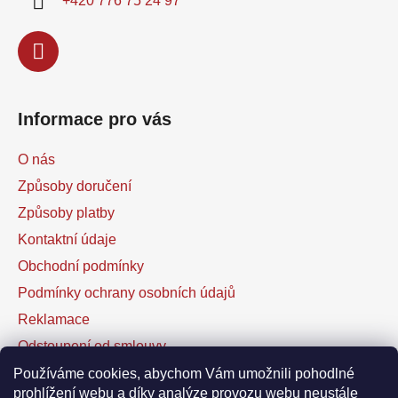
+420 776 75 24 97
Informace pro vás
O nás
Způsoby doručení
Způsoby platby
Kontaktní údaje
Obchodní podmínky
Podmínky ochrany osobních údajů
Reklamace
Odstoupení od smlouvy
Kontaktní formulář
Používáme cookies, abychom Vám umožnili pohodlné
prohlížení webu a díky analýze provozu webu neustále