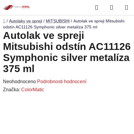
Přejít
Hledat
NÁKUP
na
obsah
KOŠÍK
Domů
/
Autolaky ve spreji
/
MITSUBISHI
/
Autolak ve spreji Mitsubishi
odstín AC11126 Symphonic silver metalíza 375 ml
Autolak ve spreji
Mitsubishi odstín AC11126
Symphonic silver metalíza
375 ml
Průměrné
Neohodnoceno
Podrobnosti hodnocení
hodnocení
Značka:
ColorMatic
produktu
je
0,0
z
5