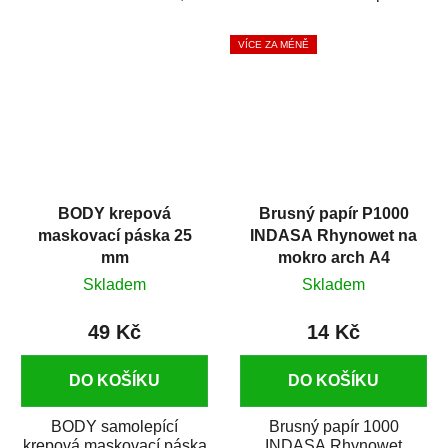
silikónu a mastnoty z
která zajistí přilnavost
povrchů před jejich...
vrchních...
VÍCE ZA MÉNĚ
BODY krepová
Brusný papír P1000
maskovací páska 25
INDASA Rhynowet na
mm
mokro arch A4
Skladem
Skladem
49 Kč
14 Kč
DO KOŠÍKU
DO KOŠÍKU
BODY samolepící
Brusný papír 1000
krepová maskovací páska
INDASA Rhynowet