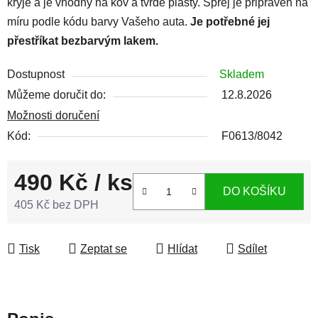
kryje a je vhodný na kov a tvrdé plasty. Sprej je připraven na
míru podle kódu barvy Vašeho auta.
Je potřebné jej
přestříkat bezbarvým lakem.
Dostupnost
Skladem
Můžeme doručit do:
12.8.2026
Možnosti doručení
Kód:
F0613/8042
490 Kč
/ ks
DO KOŠÍKU
405 Kč bez DPH
Měrná cena:
Tisk
Zeptat se
Hlídat
Sdílet