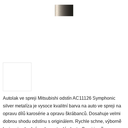
hvězdiček.
Autolak ve spreji Mitsubishi odstín AC11126 Symphonic
silver metalíza je vysoce kvalitní barva na auto ve spreji na
opravu dílů karosérie a opravu škrábanců. Dosahuje velmi
dobrou shodu odstínu s originálem. Rychle schne, výborně