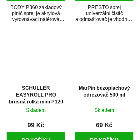
BODY P360 základový
PRESTO sprej
plnič sprej je akrylová
univerzální čistič
vyrovnávací nátěrová
a odmašťovač je vhodný k
hmota určená pro
odmašťování a čištění
vyplnění drobných...
kovových a plastových...
SCHULLER
MarPin bezoplachový
EASYROLL PRO
odrezovač 500 ml
brusná rolka mini P120
Skladem
Skladem
99 Kč
69 Kč