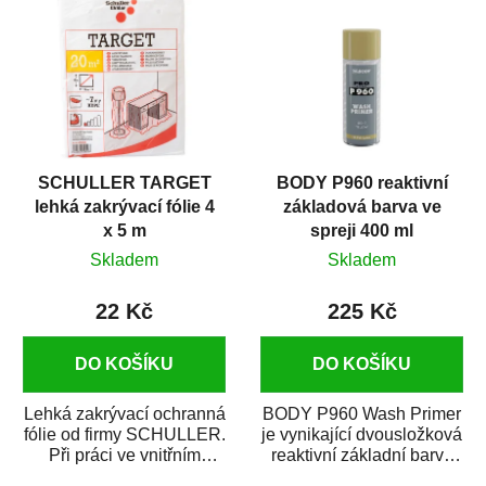
SCHULLER TARGET
BODY P960 reaktivní
lehká zakrývací fólie 4
základová barva ve
x 5 m
spreji 400 ml
Skladem
Skladem
22 Kč
225 Kč
DO KOŠÍKU
DO KOŠÍKU
Lehká zakrývací ochranná
BODY P960 Wash Primer
fólie od firmy SCHULLER.
je vynikající dvousložková
Při práci ve vnitřním
reaktivní základní barva
prostředí chrání před
ve spreji. Je vhodná