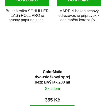
DO KOŠÍKU
DO KOŠÍKU
Brusná rolka SCHULLER
MARPIN bezoplachový
EASYROLL PRO je
odrezovač je přípravek k
brusný papír na suché
odstranění koroze (rzi)
broušení dodávaný ve
z kovových předmětů.
formě praktické rolky. Je...
Odrezovač po...
ColorMatic
dvousložkový sprej
bezbarvý lak 200 ml
Skladem
355 Kč