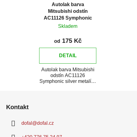
Autolak barva
Mitsubishi odstín
AC11126 Symphonic
silver metalíza
Skladem
175 Kč
od
DETAIL
Autolak barva Mitsubishi
odstín AC11126
Symphonic silver metalíza
je vysoce kvalitní barva na
Z
auto na...
á
Kontakt
p
a
dofal
@
dofal.cz
t
í