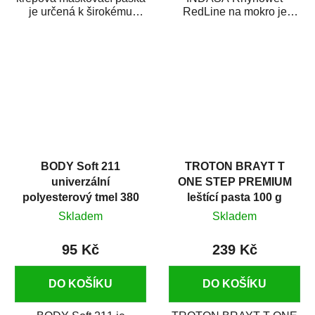
je určená k širokému
RedLine na mokro je
použití
voděodolný brusný papír
v autoopravárenství
určený především pro...
i v domácí dílně....
BODY Soft 211
TROTON BRAYT T
univerzální
ONE STEP PREMIUM
polyesterový tmel 380
leštící pasta 100 g
g
Skladem
Skladem
95 Kč
239 Kč
DO KOŠÍKU
DO KOŠÍKU