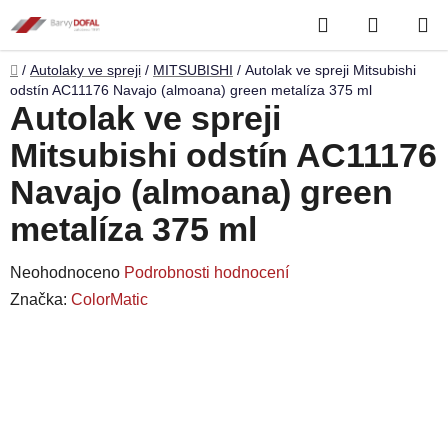
Přejít
Hledat
NÁKUP
na
obsah
KOŠÍK
Domů
/
Autolaky ve spreji
/
MITSUBISHI
/
Autolak ve spreji Mitsubishi
odstín AC11176 Navajo (almoana) green metalíza 375 ml
Autolak ve spreji
Mitsubishi odstín AC11176
Navajo (almoana) green
metalíza 375 ml
Průměrné
Neohodnoceno
Podrobnosti hodnocení
hodnocení
Značka:
ColorMatic
produktu
je
0,0
z
5