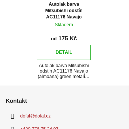
Autolak barva
Mitsubishi odstín
AC11176 Navajo
(almoana) green
Skladem
metalíza
175 Kč
od
DETAIL
Autolak barva Mitsubishi
odstín AC11176 Navajo
(almoana) green metalíza
je vysoce kvalitní barva na
Z
auto na...
á
Kontakt
p
a
dofal
@
dofal.cz
t
í