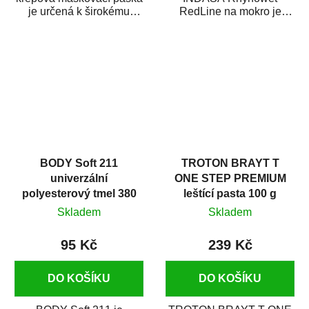
je určená k širokému
RedLine na mokro je
použití
voděodolný brusný papír
v autoopravárenství
určený především pro...
i v domácí dílně....
BODY Soft 211
TROTON BRAYT T
univerzální
ONE STEP PREMIUM
polyesterový tmel 380
leštící pasta 100 g
g
Skladem
Skladem
95 Kč
239 Kč
DO KOŠÍKU
DO KOŠÍKU