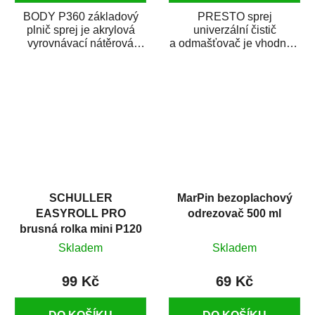
BODY P360 základový
PRESTO sprej
plnič sprej je akrylová
univerzální čistič
vyrovnávací nátěrová
a odmašťovač je vhodný k
hmota určená pro
odmašťování a čištění
vyplnění drobných...
kovových a plastových...
SCHULLER
MarPin bezoplachový
EASYROLL PRO
odrezovač 500 ml
brusná rolka mini P120
Skladem
Skladem
99 Kč
69 Kč