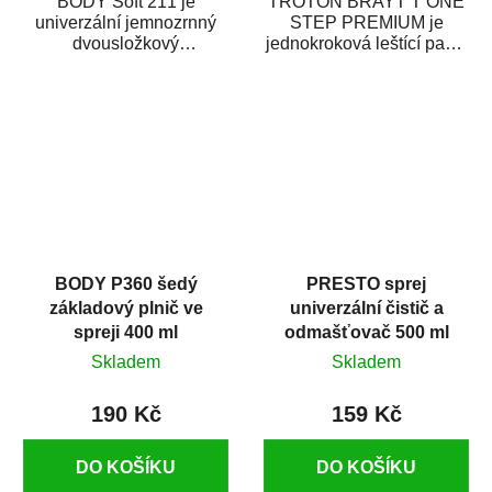
BODY Soft 211 je
TROTON BRAYT T ONE
univerzální jemnozrnný
STEP PREMIUM je
dvousložkový
jednokroková leštící pasta
polyesterový tmel s
nové generace s
dobrými plnícími
obsahem vysoce
schopnostmi. Je...
kvalitního...
BODY P360 šedý
PRESTO sprej
základový plnič ve
univerzální čistič a
spreji 400 ml
odmašťovač 500 ml
Skladem
Skladem
190 Kč
159 Kč
DO KOŠÍKU
DO KOŠÍKU