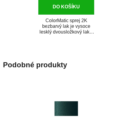
DO KOŠÍKU
ColorMatic sprej 2K
bezbarvý lak je vysoce
lesklý dvousložkový lak s
tužidlem v spreji. Je
extrémně odolný...
Podobné produkty