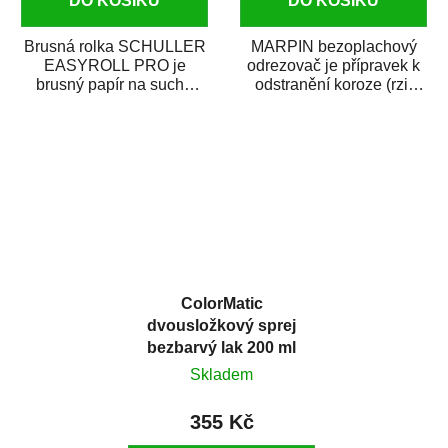
DO KOŠÍKU
DO KOŠÍKU
Brusná rolka SCHULLER
MARPIN bezoplachový
EASYROLL PRO je
odrezovač je přípravek k
brusný papír na suché
odstranění koroze (rzi)
broušení dodávaný ve
z kovových předmětů.
formě praktické rolky. Je...
Odrezovač po...
ColorMatic
dvousložkový sprej
bezbarvý lak 200 ml
Skladem
355 Kč