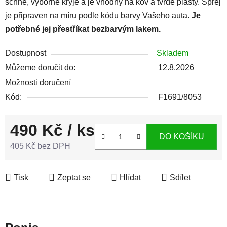
schne, výborně kryje a je vhodný na kov a tvrdé plasty. Sprej
je připraven na míru podle kódu barvy Vašeho auta.
Je
potřebné jej přestříkat bezbarvým lakem.
Dostupnost
Skladem
Můžeme doručit do:
12.8.2026
Možnosti doručení
Kód:
F1691/8053
490 Kč
/ ks
DO KOŠÍKU
405 Kč bez DPH
Měrná cena:
Tisk
Zeptat se
Hlídat
Sdílet