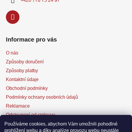
+420 776 75 24 97
Informace pro vás
O nás
Způsoby doručení
Způsoby platby
Kontaktní údaje
Obchodní podmínky
Podmínky ochrany osobních údajů
Reklamace
Odstoupení od smlouvy
Kontaktní formulář
Používáme cookies, abychom Vám umožnili pohodlné
prohlížení webu a díky analýze provozu webu neustále