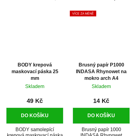
silikónu a mastnoty z
která zajistí přilnavost
povrchů před jejich...
vrchních...
VÍCE ZA MÉNĚ
BODY krepová
Brusný papír P1000
maskovací páska 25
INDASA Rhynowet na
mm
mokro arch A4
Skladem
Skladem
49 Kč
14 Kč
DO KOŠÍKU
DO KOŠÍKU
BODY samolepící
Brusný papír 1000
krepová maskovací páska
INDASA Rhynowet