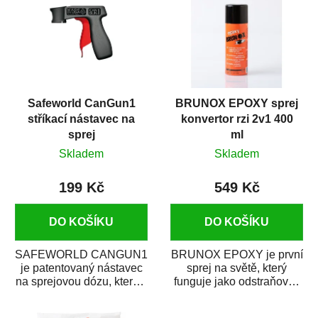
Safeworld CanGun1
BRUNOX EPOXY sprej
stříkací nástavec na
konvertor rzi 2v1 400
sprej
ml
Skladem
Skladem
199 Kč
549 Kč
DO KOŠÍKU
DO KOŠÍKU
SAFEWORLD CANGUN1
BRUNOX EPOXY je první
je patentovaný nástavec
sprej na světě, který
na sprejovou dózu, který ji
funguje jako odstraňovač
promění na profesionální
rzi s epoxidovou
stříkací...
pryskyřicí. Byl...