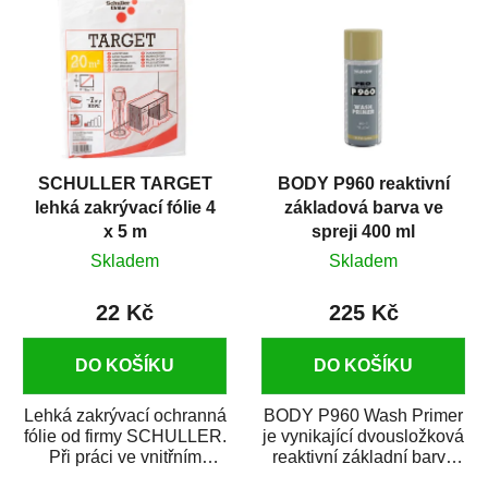
SCHULLER TARGET
BODY P960 reaktivní
lehká zakrývací fólie 4
základová barva ve
x 5 m
spreji 400 ml
Skladem
Skladem
22 Kč
225 Kč
DO KOŠÍKU
DO KOŠÍKU
Lehká zakrývací ochranná
BODY P960 Wash Primer
fólie od firmy SCHULLER.
je vynikající dvousložková
Při práci ve vnitřním
reaktivní základní barva
prostředí chrání před
ve spreji. Je vhodná