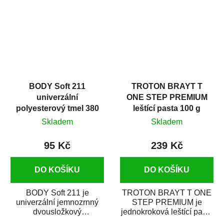
i v domácí dílně....
BODY Soft 211
TROTON BRAYT T
univerzální
ONE STEP PREMIUM
polyesterový tmel 380
leštící pasta 100 g
g
Skladem
Skladem
95 Kč
239 Kč
DO KOŠÍKU
DO KOŠÍKU
BODY Soft 211 je
TROTON BRAYT T ONE
univerzální jemnozrnný
STEP PREMIUM je
dvousložkový
jednokroková leštící pasta
polyesterový tmel s
nové generace s