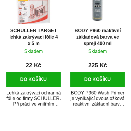
SCHULLER TARGET
BODY P960 reaktivní
lehká zakrývací fólie 4
základová barva ve
x 5 m
spreji 400 ml
Skladem
Skladem
22 Kč
225 Kč
DO KOŠÍKU
DO KOŠÍKU
Lehká zakrývací ochranná
BODY P960 Wash Primer
fólie od firmy SCHULLER.
je vynikající dvousložková
Při práci ve vnitřním
reaktivní základní barva
prostředí chrání před
ve spreji. Je vhodná
zastříkáním...
jako...