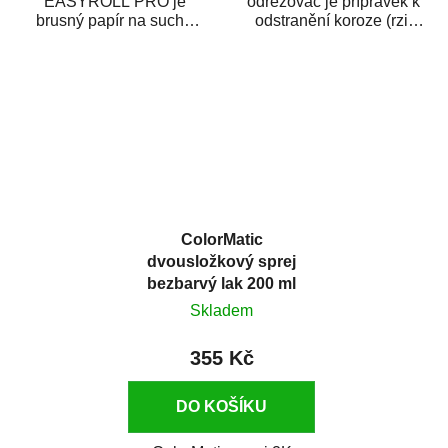
EASYROLL PRO je
odrezovač je přípravek k
brusný papír na suché
odstranění koroze (rzi)
broušení dodávaný ve
z kovových předmětů.
formě praktické rolky. Je...
Odrezovač po...
ColorMatic
dvousložkový sprej
bezbarvý lak 200 ml
Skladem
355 Kč
DO KOŠÍKU