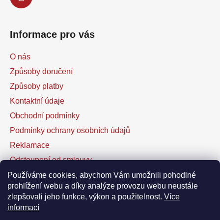
Informace pro vás
O nás
Způsoby doručení
Způsoby platby
Kontaktní údaje
Obchodní podmínky
Podmínky ochrany osobních údajů
Reklamace
Odstoupení od smlouvy
Kontaktní formulář
Používáme cookies, abychom Vám umožnili pohodlné
prohlížení webu a díky analýze provozu webu neustále
zlepšovali jeho funkce, výkon a použitelnost.
Více
Facebook
informací