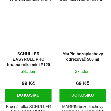
hmota určená pro
odmašťování a čištění
vyplnění drobných...
kovových a plastových...
SCHULLER
MarPin bezoplachový
EASYROLL PRO
odrezovač 500 ml
brusná rolka mini P120
Skladem
Skladem
99 Kč
69 Kč
DO KOŠÍKU
DO KOŠÍKU
Brusná rolka SCHULLER
MARPIN bezoplachový