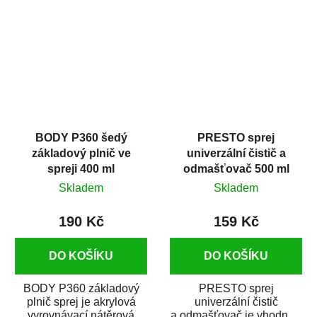
dobrými plnícími
obsahem vysoce
schopnostmi. Je...
kvalitního...
BODY P360 šedý
PRESTO sprej
základový plnič ve
univerzální čistič a
spreji 400 ml
odmašťovač 500 ml
Skladem
Skladem
190 Kč
159 Kč
DO KOŠÍKU
DO KOŠÍKU
BODY P360 základový
PRESTO sprej
plnič sprej je akrylová
univerzální čistič
vyrovnávací nátěrová
a odmašťovač je vhodný k