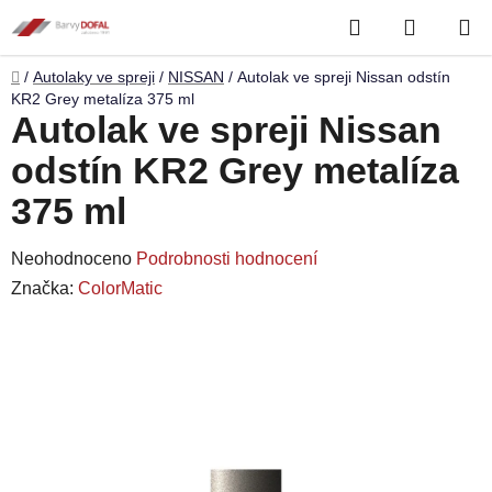
Přejít
Hledat
NÁKUP
na
obsah
KOŠÍK
Domů
/
Autolaky ve spreji
/
NISSAN
/
Autolak ve spreji Nissan odstín
KR2 Grey metalíza 375 ml
Autolak ve spreji Nissan
odstín KR2 Grey metalíza
375 ml
Průměrné
Neohodnoceno
Podrobnosti hodnocení
hodnocení
Značka:
ColorMatic
produktu
je
0,0
z
5
hvězdiček.