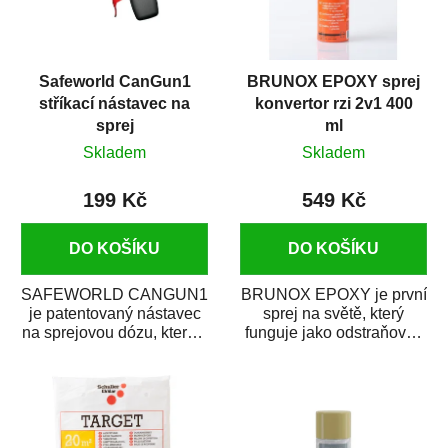
Safeworld CanGun1
BRUNOX EPOXY sprej
stříkací nástavec na
konvertor rzi 2v1 400
sprej
ml
Skladem
Skladem
199 Kč
549 Kč
DO KOŠÍKU
DO KOŠÍKU
SAFEWORLD CANGUN1
BRUNOX EPOXY je první
je patentovaný nástavec
sprej na světě, který
na sprejovou dózu, který ji
funguje jako odstraňovač
promění na profesionální
rzi s epoxidovou
stříkací...
pryskyřicí. Byl...