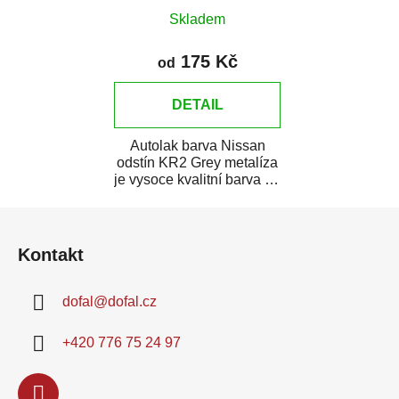
Skladem
175 Kč
od
DETAIL
Autolak barva Nissan
odstín KR2 Grey metalíza
je vysoce kvalitní barva na
auto na bodové opravy,
Z
opravy...
á
Kontakt
p
a
dofal
@
dofal.cz
t
í
+420 776 75 24 97