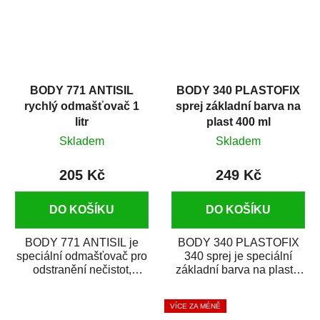
BODY 771 ANTISIL
BODY 340 PLASTOFIX
rychlý odmašťovač 1
sprej základní barva na
litr
plast 400 ml
Skladem
Skladem
205 Kč
249 Kč
DO KOŠÍKU
DO KOŠÍKU
BODY 771 ANTISIL je
BODY 340 PLASTOFIX
speciální odmašťovač pro
340 sprej je speciální
odstranění nečistot,
základní barva na plasty,
silikónu a mastnoty z
která zajistí přilnavost
povrchů před jejich...
vrchních...
VÍCE ZA MÉNĚ