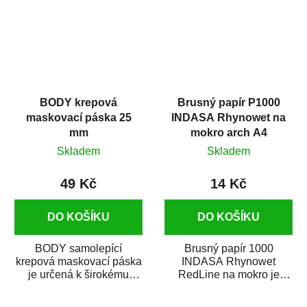
BODY krepová
Brusný papír P1000
maskovací páska 25
INDASA Rhynowet na
mm
mokro arch A4
Skladem
Skladem
49 Kč
14 Kč
DO KOŠÍKU
DO KOŠÍKU
BODY samolepící
Brusný papír 1000
krepová maskovací páska
INDASA Rhynowet
je určená k širokému
RedLine na mokro je
použití
voděodolný brusný papír
v autoopravárenství
určený především pro...