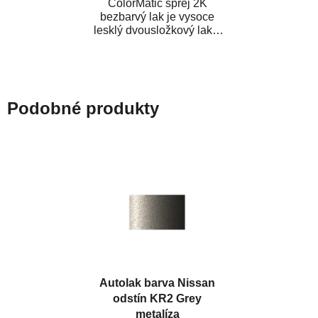
ColorMatic sprej 2K
bezbarvý lak je vysoce
lesklý dvousložkový lak s
tužidlem v spreji. Je
extrémně odolný...
Podobné produkty
Autolak barva Nissan
odstín KR2 Grey
metalíza