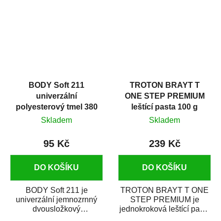
i v domácí dílně....
BODY Soft 211
TROTON BRAYT T
univerzální
ONE STEP PREMIUM
polyesterový tmel 380
leštící pasta 100 g
g
Skladem
Skladem
95 Kč
239 Kč
DO KOŠÍKU
DO KOŠÍKU
BODY Soft 211 je
TROTON BRAYT T ONE
univerzální jemnozrnný
STEP PREMIUM je
dvousložkový
jednokroková leštící pasta
polyesterový tmel s
nové generace s