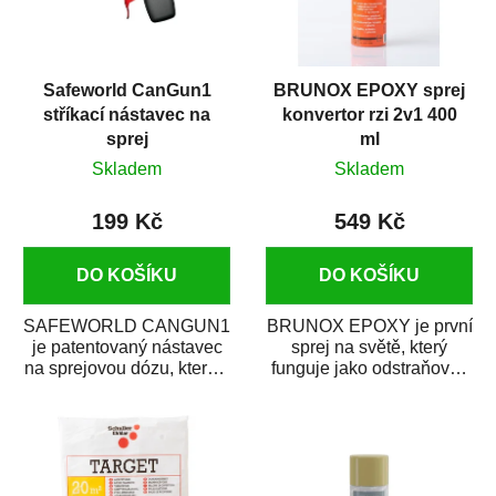
Safeworld CanGun1
BRUNOX EPOXY sprej
stříkací nástavec na
konvertor rzi 2v1 400
sprej
ml
Skladem
Skladem
199 Kč
549 Kč
DO KOŠÍKU
DO KOŠÍKU
SAFEWORLD CANGUN1
BRUNOX EPOXY je první
je patentovaný nástavec
sprej na světě, který
na sprejovou dózu, který ji
funguje jako odstraňovač
promění na profesionální
rzi s epoxidovou
stříkací...
pryskyřicí. Byl...