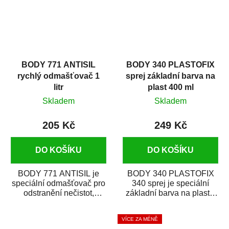
BODY 771 ANTISIL
BODY 340 PLASTOFIX
rychlý odmašťovač 1
sprej základní barva na
litr
plast 400 ml
Skladem
Skladem
205 Kč
249 Kč
DO KOŠÍKU
DO KOŠÍKU
BODY 771 ANTISIL je
BODY 340 PLASTOFIX
speciální odmašťovač pro
340 sprej je speciální
odstranění nečistot,
základní barva na plasty,
silikónu a mastnoty z
která zajistí přilnavost
povrchů před jejich...
vrchních...
VÍCE ZA MÉNĚ