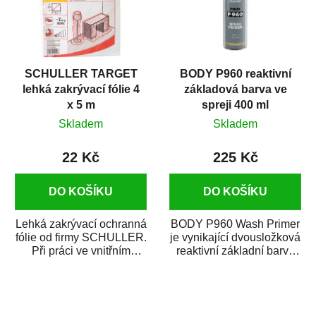
SCHULLER TARGET
BODY P960 reaktivní
lehká zakrývací fólie 4
základová barva ve
x 5 m
spreji 400 ml
Skladem
Skladem
22 Kč
225 Kč
DO KOŠÍKU
DO KOŠÍKU
Lehká zakrývací ochranná
BODY P960 Wash Primer
fólie od firmy SCHULLER.
je vynikající dvousložková
Při práci ve vnitřním
reaktivní základní barva
prostředí chrání před
ve spreji. Je vhodná
zastříkáním...
jako...