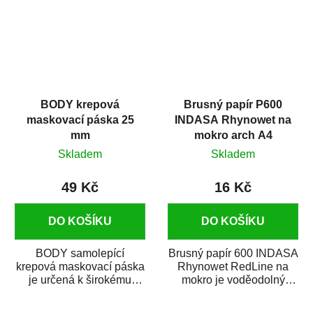
BODY krepová
Brusný papír P600
maskovací páska 25
INDASA Rhynowet na
mm
mokro arch A4
Skladem
Skladem
49 Kč
16 Kč
DO KOŠÍKU
DO KOŠÍKU
BODY samolepící
Brusný papír 600 INDASA
krepová maskovací páska
Rhynowet RedLine na
je určená k širokému
mokro je voděodolný
použití
brusný papír určený
v autoopravárenství
především pro...