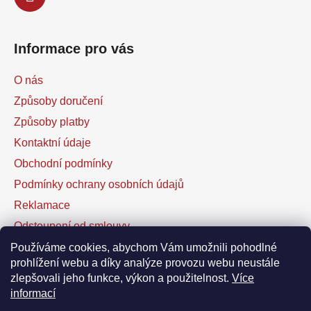
Informace pro vás
O nás
Způsoby doručení
Způsoby platby
Kontaktní údaje
Obchodní podmínky
Podmínky ochrany osobních údajů
Reklamace
Odstoupení od smlouvy
Kontaktní formulář
Používáme cookies, abychom Vám umožnili pohodlné
prohlížení webu a díky analýze provozu webu neustále
zlepšovali jeho funkce, výkon a použitelnost.
Více
Facebook
informací