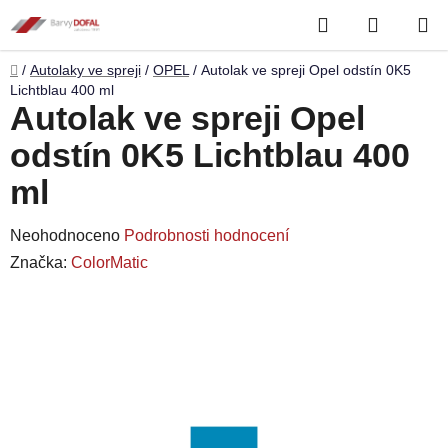
Přejít
Hledat
NÁKUP
na
obsah
KOŠÍK
Domů
/
Autolaky ve spreji
/
OPEL
/
Autolak ve spreji Opel odstín 0K5
Lichtblau 400 ml
Autolak ve spreji Opel
odstín 0K5 Lichtblau 400
ml
Průměrné
Neohodnoceno
Podrobnosti hodnocení
hodnocení
Značka:
ColorMatic
produktu
je
0,0
z
5
hvězdiček.