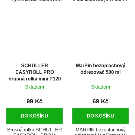
hmota určená pro
odmašťování a čištění
vyplnění drobných...
kovových a plastových...
SCHULLER
MarPin bezoplachový
EASYROLL PRO
odrezovač 500 ml
brusná rolka mini P120
Skladem
Skladem
99 Kč
69 Kč
DO KOŠÍKU
DO KOŠÍKU
Brusná rolka SCHULLER
MARPIN bezoplachový