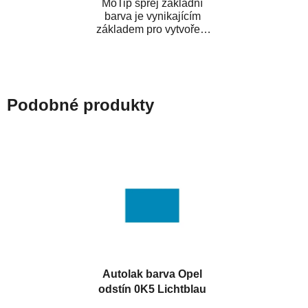
MoTip sprej základní
barva je vynikajícím
základem pro vytvoření
neutrálního podkladu pod
vrchní lak. Je...
Podobné produkty
Autolak barva Opel
odstín 0K5 Lichtblau