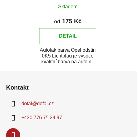
Skladem
175 Kč
od
DETAIL
Autolak barva Opel odstín
0K5 Lichtblau je vysoce
kvalitní barva na auto na
bodové opravy, opravy...
Z
á
Kontakt
p
a
dofal
@
dofal.cz
t
í
+420 776 75 24 97