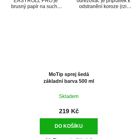
EASYROLL PRO je
odrezovač je přípravek k
brusný papír na suché
odstranění koroze (rzi)
broušení dodávaný ve
z kovových předmětů.
formě praktické rolky. Je...
Odrezovač po...
MoTip sprej šedá
základní barva 500 ml
Skladem
219 Kč
DO KOŠÍKU