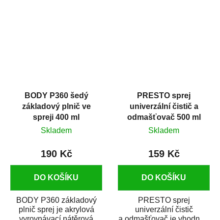
dobrými plnícími
obsahem vysoce
schopnostmi. Je...
kvalitního...
BODY P360 šedý
PRESTO sprej
základový plnič ve
univerzální čistič a
spreji 400 ml
odmašťovač 500 ml
Skladem
Skladem
190 Kč
159 Kč
DO KOŠÍKU
DO KOŠÍKU
BODY P360 základový
PRESTO sprej
plnič sprej je akrylová
univerzální čistič
vyrovnávací nátěrová
a odmašťovač je vhodný k