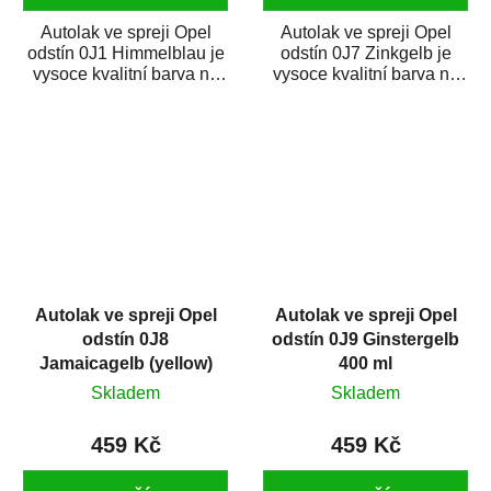
Autolak ve spreji Opel
Autolak ve spreji Opel
odstín 0J1 Himmelblau je
odstín 0J7 Zinkgelb je
vysoce kvalitní barva na
vysoce kvalitní barva na
auto ve spreji na opravu
auto ve spreji na opravu
dílů...
dílů...
Autolak ve spreji Opel
Autolak ve spreji Opel
odstín 0J8
odstín 0J9 Ginstergelb
Jamaicagelb (yellow)
400 ml
400 ml
Skladem
Skladem
459 Kč
459 Kč