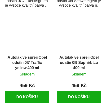
odstín 0C7 Tuerkisgruen
odstín 0I4 Schwefelgelb je
je vysoce kvalitní barva na
vysoce kvalitní barva na
auto ve spreji na opravu
auto ve spreji na opravu
dílů...
dílů...
Autolak ve spreji Opel
Autolak ve spreji Opel
odstín 0I7 Traffic
odstín 0I9 Saphirblau
yellow 400 ml
400 ml
Skladem
Skladem
459 Kč
459 Kč
DO KOŠÍKU
DO KOŠÍKU