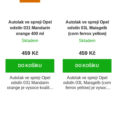
Autolak ve spreji Opel
Autolak ve spreji Opel
odstín 031 Mandarin
odstín 03L Maisgelb
orange 400 ml
(corn ferrox yellow)
400 ml
Skladem
Skladem
459 Kč
459 Kč
DO KOŠÍKU
DO KOŠÍKU
Autolak ve spreji Opel
Autolak ve spreji Opel
odstín 031 Mandarin
odstín 03L Maisgelb (corn
orange je vysoce kvalitní
ferrox yellow) je vysoce
barva na auto ve spreji na
kvalitní barva na auto ve
opravu dílů...
spreji...