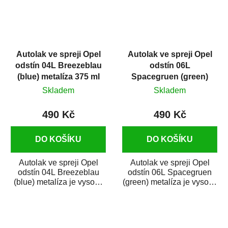
Autolak ve spreji Opel
Autolak ve spreji Opel
odstín 04L Breezeblau
odstín 06L
(blue) metalíza 375 ml
Spacegruen (green)
metalíza 375 ml
Skladem
Skladem
490 Kč
490 Kč
DO KOŠÍKU
DO KOŠÍKU
Autolak ve spreji Opel
Autolak ve spreji Opel
odstín 04L Breezeblau
odstín 06L Spacegruen
(blue) metalíza je vysoce
(green) metalíza je vysoce
kvalitní barva na auto ve
kvalitní barva na auto ve
spreji na...
spreji na...