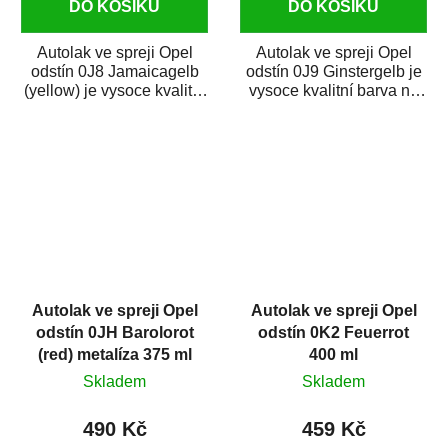
DO KOŠÍKU
DO KOŠÍKU
Autolak ve spreji Opel
Autolak ve spreji Opel
odstín 0J8 Jamaicagelb
odstín 0J9 Ginstergelb je
(yellow) je vysoce kvalitní
vysoce kvalitní barva na
barva na auto ve spreji na
auto ve spreji na opravu
opravu...
dílů...
Autolak ve spreji Opel
Autolak ve spreji Opel
odstín 0JH Barolorot
odstín 0K2 Feuerrot
(red) metalíza 375 ml
400 ml
Skladem
Skladem
490 Kč
459 Kč