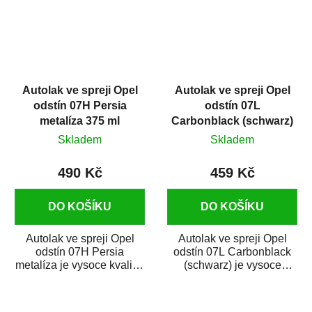
Autolak ve spreji Opel
Autolak ve spreji Opel
odstín 07H Persia
odstín 07L
metalíza 375 ml
Carbonblack (schwarz)
400 ml
Skladem
Skladem
490 Kč
459 Kč
DO KOŠÍKU
DO KOŠÍKU
Autolak ve spreji Opel
Autolak ve spreji Opel
odstín 07H Persia
odstín 07L Carbonblack
metalíza je vysoce kvalitní
(schwarz) je vysoce
barva na auto ve spreji na
kvalitní barva na auto ve
opravu dílů...
spreji na...