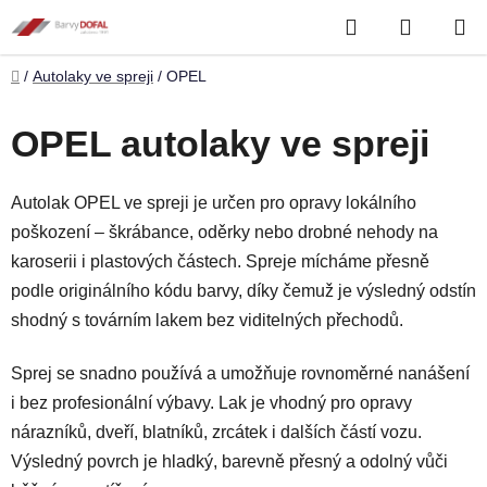
Přejít
Hledat
NÁKUP
na
obsah
KOŠÍK
Domů
/
Autolaky ve spreji
/
OPEL
OPEL autolaky ve spreji
Autolak OPEL ve spreji je určen pro opravy lokálního
poškození – škrábance, oděrky nebo drobné nehody na
karoserii i plastových částech. Spreje mícháme přesně
podle originálního kódu barvy, díky čemuž je výsledný odstín
shodný s továrním lakem bez viditelných přechodů.
Sprej se snadno používá a umožňuje rovnoměrné nanášení
i bez profesionální výbavy. Lak je vhodný pro opravy
nárazníků, dveří, blatníků, zrcátek i dalších částí vozu.
Výsledný povrch je hladký, barevně přesný a odolný vůči