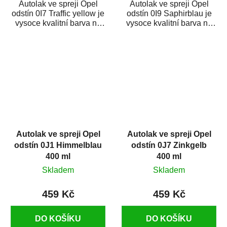
Autolak ve spreji Opel
Autolak ve spreji Opel
odstín 0I7 Traffic yellow je
odstín 0I9 Saphirblau je
vysoce kvalitní barva na
vysoce kvalitní barva na
auto ve spreji na opravu
auto ve spreji na opravu
dílů...
dílů...
Autolak ve spreji Opel
Autolak ve spreji Opel
odstín 0J1 Himmelblau
odstín 0J7 Zinkgelb
400 ml
400 ml
Skladem
Skladem
459 Kč
459 Kč
DO KOŠÍKU
DO KOŠÍKU