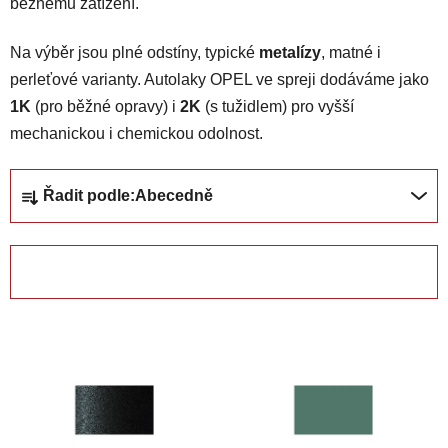
běžnému zatížení.
Na výběr jsou plné odstíny, typické
metalízy
, matné i
perleťové varianty. Autolaky OPEL ve spreji dodáváme jako
1K
(pro běžné opravy) i
2K
(s tužidlem) pro vyšší
mechanickou i chemickou odolnost.
Ř
Řadit podle:
Abecedně
a
z
e
OTEVŘÍT FILTR
n
í
V
p
ý
r
p
o
i
d
s
u