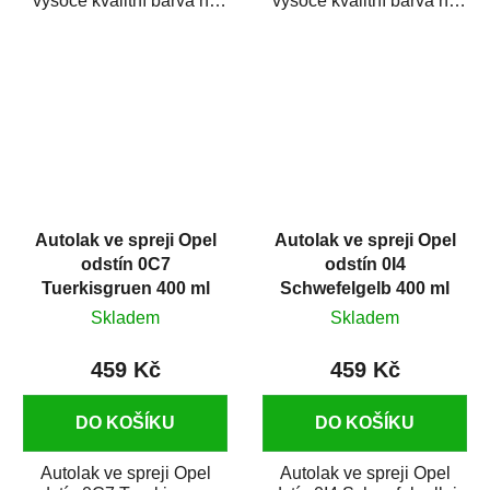
vysoce kvalitní barva na
vysoce kvalitní barva na
auto ve spreji na opravu
auto ve spreji na opravu
dílů...
dílů...
Autolak ve spreji Opel
Autolak ve spreji Opel
odstín 0C7
odstín 0I4
Tuerkisgruen 400 ml
Schwefelgelb 400 ml
Skladem
Skladem
459 Kč
459 Kč
DO KOŠÍKU
DO KOŠÍKU
Autolak ve spreji Opel
Autolak ve spreji Opel