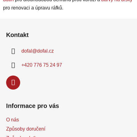
pro renovaci a úpravu ráfků.
Z
á
Kontakt
p
a
dofal
@
dofal.cz
t
í
+420 776 75 24 97
Informace pro vás
O nás
Způsoby doručení