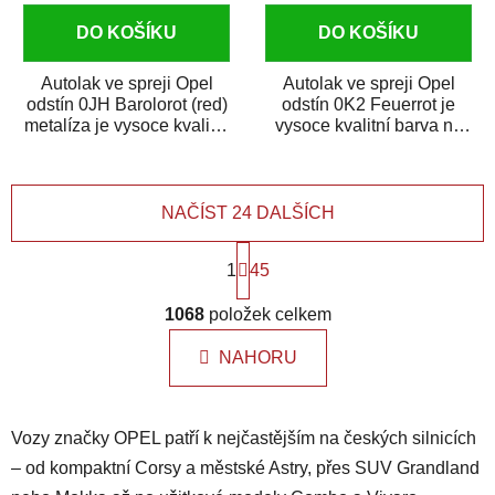
DO KOŠÍKU
DO KOŠÍKU
Autolak ve spreji Opel
Autolak ve spreji Opel
odstín 0JH Barolorot (red)
odstín 0K2 Feuerrot je
metalíza je vysoce kvalitní
vysoce kvalitní barva na
barva na auto ve spreji
auto ve spreji na opravu
na...
dílů...
NAČÍST 24 DALŠÍCH
S
1
t
45
r
O
á
1068
položek celkem
v
n
l
k
NAHORU
á
o
d
v
a
á
Vozy značky OPEL patří k nejčastějším na českých silnicích
n
c
í
í
– od kompaktní Corsy a městské Astry, přes SUV Grandland
p