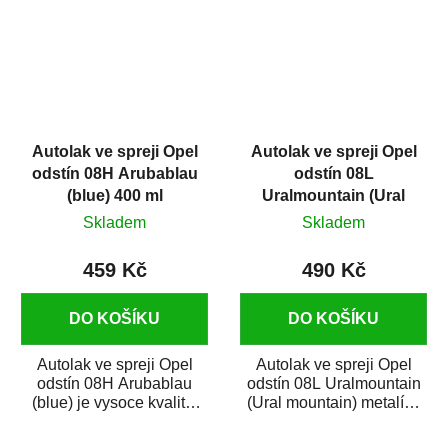
Autolak ve spreji Opel
Autolak ve spreji Opel
odstín 08H Arubablau
odstín 08L
(blue) 400 ml
Uralmountain (Ural
mountain) metalíza 375
Skladem
Skladem
ml
459 Kč
490 Kč
DO KOŠÍKU
DO KOŠÍKU
Autolak ve spreji Opel
Autolak ve spreji Opel
odstín 08H Arubablau
odstín 08L Uralmountain
(blue) je vysoce kvalitní
(Ural mountain) metalíza
barva na auto ve spreji na
je vysoce kvalitní barva na
opravu...
auto ve...