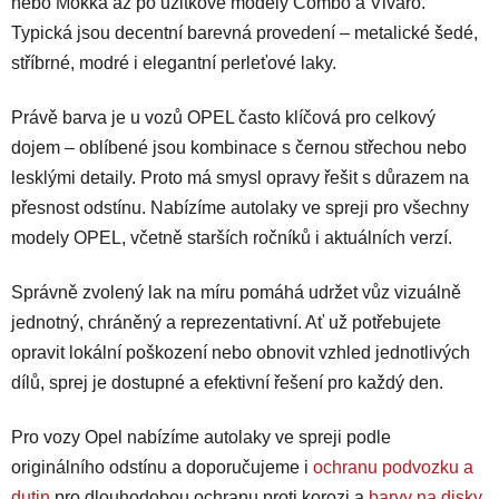
nebo Mokka až po užitkové modely Combo a Vivaro.
r
Typická jsou decentní barevná provedení – metalické šedé,
v
stříbrné, modré i elegantní perleťové laky.
k
y
v
Právě barva je u vozů OPEL často klíčová pro celkový
ý
dojem – oblíbené jsou kombinace s černou střechou nebo
p
lesklými detaily. Proto má smysl opravy řešit s důrazem na
i
přesnost odstínu. Nabízíme autolaky ve spreji pro všechny
s
modely OPEL, včetně starších ročníků i aktuálních verzí.
u
Správně zvolený lak na míru pomáhá udržet vůz vizuálně
jednotný, chráněný a reprezentativní. Ať už potřebujete
opravit lokální poškození nebo obnovit vzhled jednotlivých
dílů, sprej je dostupné a efektivní řešení pro každý den.
Pro vozy Opel nabízíme autolaky ve spreji podle
originálního odstínu a doporučujeme i
ochranu podvozku a
dutin
pro dlouhodobou ochranu proti korozi a
barvy na disky