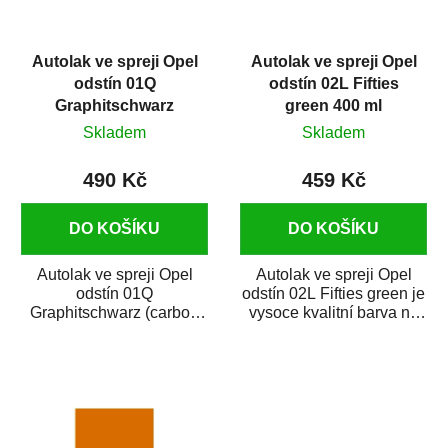
p
k
r
t
Autolak ve spreji Opel
Autolak ve spreji Opel
o
ů
odstín 01Q
odstín 02L Fifties
d
Graphitschwarz
green 400 ml
u
(carbon flash midnight
Skladem
Skladem
k
black) metalíza 375 ml
t
490 Kč
459 Kč
ů
DO KOŠÍKU
DO KOŠÍKU
Autolak ve spreji Opel
Autolak ve spreji Opel
odstín 01Q
odstín 02L Fifties green je
Graphitschwarz (carbon
vysoce kvalitní barva na
flash midnight black)
auto ve spreji na opravu
metalíza je vysoce
dílů...
kvalitní...