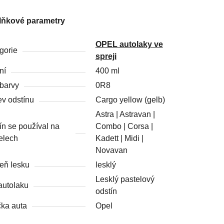
lňkové parametry
OPEL autolaky ve
gorie
spreji
ní
400 ml
barvy
0R8
v odstínu
Cargo yellow (gelb)
Astra | Astravan |
ín se používal na
Combo | Corsa |
elech
Kadett | Midi |
Novavan
eň lesku
lesklý
Lesklý pastelový
autolaku
odstín
ka auta
Opel