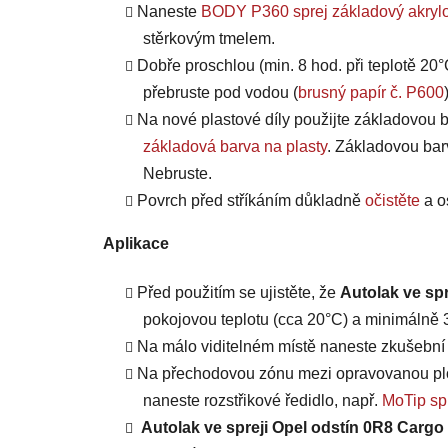
Naneste
BODY P360 sprej základový akrylo
stěrkovým tmelem.
Dobře proschlou (min. 8 hod. při teplotě 20°
přebruste pod vodou (
brusný papír č. P600
Na nové plastové díly použijte základovou b
základová barva na plasty
. Základovou bar
Nebruste.
Povrch před stříkáním důkladně
očistěte
a o
Aplikace
Před použitím se ujistěte, že
Autolak ve spr
pokojovou teplotu (cca 20°C) a minimálně 3 
Na málo viditelném místě naneste zkušební n
Na přechodovou zónu mezi opravovanou plo
naneste rozstřikové ředidlo, např.
MoTip spr
Autolak ve spreji Opel odstín 0R8 Cargo 