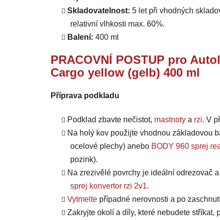
Skladovatelnost:
5 let při vhodných skladov
relativní vlhkosti max. 60%.
Balení:
400 ml
PRACOVNÍ POSTUP pro Autolak
Cargo yellow (gelb) 400 ml
Příprava podkladu
Podklad zbavte nečistot,
mastnoty
a
rzi
. V 
Na holý kov použijte vhodnou základovou b
ocelové plechy) anebo
BODY 960 sprej rea
pozink).
Na zrezivělé povrchy je ideální odrezovač 
sprej konvertor rzi 2v1
.
Vytmelte
případné nerovnosti a po zaschnut
Zakryjte okolí a díly, které nebudete stříkat