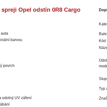
e spreji Opel odstín 0R8 Cargo
Dop
Kate
 auta
Bale
inální barvou
Kód 
Náze
Odst
ký povrch
mod
Stup
Typ 
 a odolný UV záření
Znač
rábání