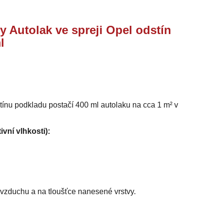
y Autolak ve spreji Opel odstín
l
stínu podkladu postačí 400 ml autolaku na cca 1 m² v
ivní vlhkosti):
i vzduchu a na tloušťce nanesené vrstvy.