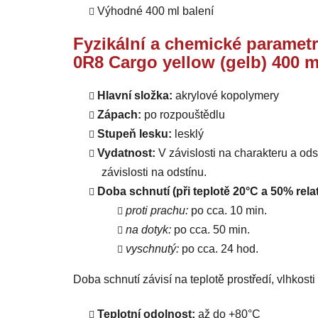
Výhodné 400 ml balení
Fyzikální a chemické parametr
0R8 Cargo yellow (gelb) 400 m
Hlavní složka:
akrylové kopolymery
Zápach:
po rozpouštědlu
Stupeň lesku:
lesklý
Vydatnost:
V závislosti na charakteru a od
závislosti na odstínu.
Doba schnutí (při teplotě 20°C a 50% relat
proti prachu:
po cca. 10 min.
na dotyk:
po cca. 50 min.
vyschnutý:
po cca. 24 hod.
Doba schnutí závisí na teplotě prostředí, vlhkost
Teplotní odolnost:
až do +80°C