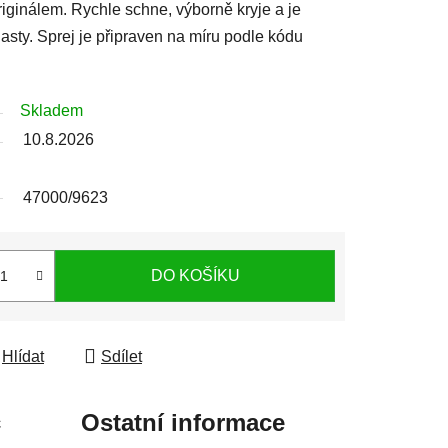
iginálem. Rychle schne, výborně kryje a je
sty. Sprej je připraven na míru podle kódu
Skladem
10.8.2026
47000/9623
DO KOŠÍKU
Hlídat
Sdílet
c
Ostatní informace