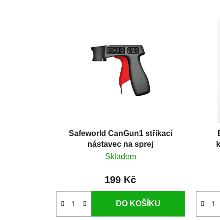
Safeworld CanGun1 stříkací
nástavec na sprej
k
Skladem
199 Kč
DO KOŠÍKU