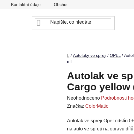
Kontaktní údaje
Obchodní podmínky
Podmínky ochr
Domů
/
Autolaky ve spreji
/
OPEL
/
Autol
ml
Autolak ve sp
Cargo yellow 
Průměrné
Neohodnoceno
Podrobnosti ho
hodnocení
Značka:
ColorMatic
produktu
Autolak ve spreji Opel odstín 0
je
na auto ve spreji na opravu díl
0,0