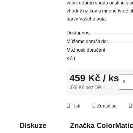
velmi dobrou shodu odstínu s or
z
vhodný na kov a mnohé tvrdé pla
5
barvy Vašeho auta.
hvězdiček.
Dostupnost
Můžeme doručit do:
Možnosti doručení
Kód:
459 Kč
/ ks
379 Kč bez DPH
Měrná cena:
Tisk
Zeptat se
Diskuze
Značka
ColorMati