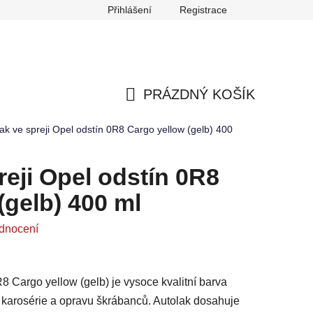
Přihlášení
Registrace
any osobních údajů
Reklamace
Odstoupení od smlouvy
PRÁZDNÝ KOŠÍK
NÁKUPNÍ
ak ve spreji Opel odstín 0R8 Cargo yellow (gelb) 400
KOŠÍK
reji Opel odstín 0R8
(gelb) 400 ml
dnocení
R8 Cargo yellow (gelb) je vysoce kvalitní barva
ů karosérie a opravu škrábanců. Autolak dosahuje