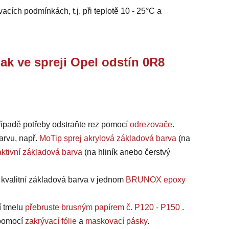
acích podmínkách, t.j. při teplotě 10 - 25°C a
 ve spreji Opel odstín 0R8
případě potřeby odstraňte rez pomocí
odrezovače
.
arvu, např.
MoTip sprej akrylová základová barva
(na
ktivní základová barva
(na hliník anebo čerstvý
a kvalitní základová barva v jednom
BRUNOX epoxy
í tmelu
přebruste brusným papírem č. P120 - P150
.
, pomocí
zakrývací fólie
a
maskovací pásky
.