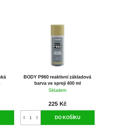
hká
BODY P960 reaktivní základová
m
barva ve spreji 400 ml
Skladem
225 Kč
DO KOŠÍKU