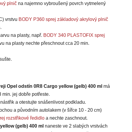
vý plnič
na najemno vybroušený povrch vytmelený
C) vrstvu
BODY P360 sprej základový akrylový plnič
).
arvu na plasty, např.
BODY 340 PLASTOFIX sprej
vu na plasty nechte přeschnout cca 20 min.
sušte.
eji Opel odstín 0R8 Cargo yellow (gelb) 400 ml
má
min. jej dobře potřeste.
ástřik a otestujte snášenlivost podkladu.
chou a původním autolakem (v šířce 10 - 20 cm)
ej rozstřikové ředidlo
a nechte zaschnout.
yellow (gelb) 400 ml
naneste ve 2 slabých vrstvách