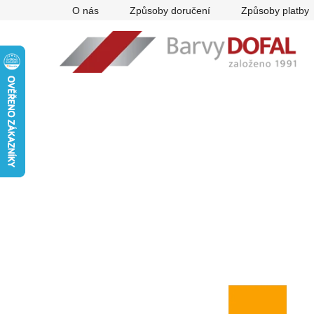
Přejít
O nás
Způsoby doručení
Způsoby platby
na
obsah