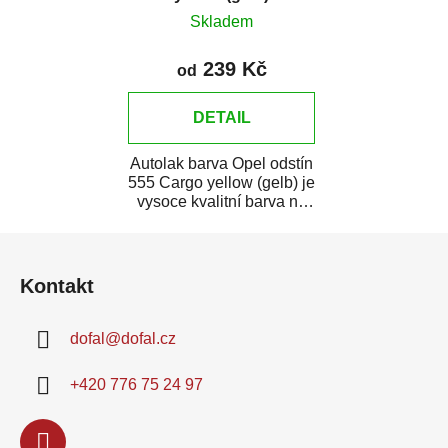
Skladem
239 Kč
od
DETAIL
Autolak barva Opel odstín
555 Cargo yellow (gelb) je
vysoce kvalitní barva na
auto na bodové opravy,
Z
opravy...
á
Kontakt
p
a
dofal
@
dofal.cz
t
í
+420 776 75 24 97