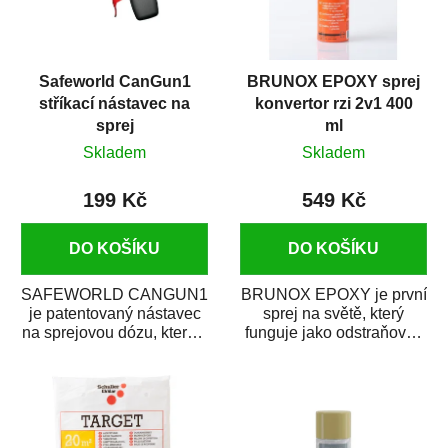
Safeworld CanGun1
BRUNOX EPOXY sprej
stříkací nástavec na
konvertor rzi 2v1 400
sprej
ml
Skladem
Skladem
199 Kč
549 Kč
DO KOŠÍKU
DO KOŠÍKU
SAFEWORLD CANGUN1
BRUNOX EPOXY je první
je patentovaný nástavec
sprej na světě, který
na sprejovou dózu, který ji
funguje jako odstraňovač
promění na profesionální
rzi s epoxidovou
stříkací...
pryskyřicí. Byl...