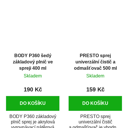
dobrými plnícími
obsahem vysoce
schopnostmi. Je...
kvalitního...
BODY P360 šedý
PRESTO sprej
základový plnič ve
univerzální čistič a
spreji 400 ml
odmašťovač 500 ml
Skladem
Skladem
190 Kč
159 Kč
DO KOŠÍKU
DO KOŠÍKU
BODY P360 základový
PRESTO sprej
plnič sprej je akrylová
univerzální čistič
vyrovnávací nátěrová
a odmašťovač je vhodný k