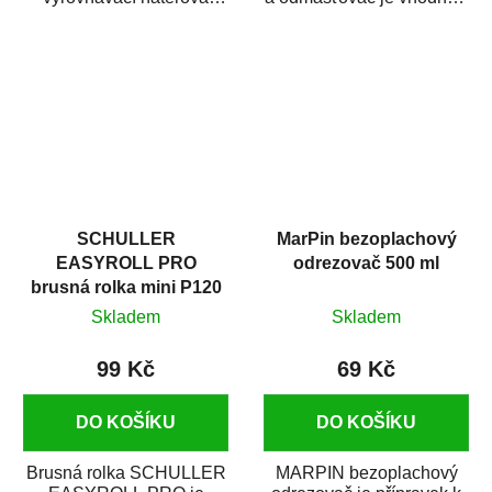
hmota určená pro
odmašťování a čištění
vyplnění drobných...
kovových a plastových...
SCHULLER
MarPin bezoplachový
EASYROLL PRO
odrezovač 500 ml
brusná rolka mini P120
Skladem
Skladem
99 Kč
69 Kč
DO KOŠÍKU
DO KOŠÍKU
Brusná rolka SCHULLER
MARPIN bezoplachový