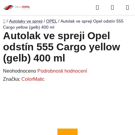
Přejít
Hledat
NÁKUP
na
obsah
KOŠÍK
Domů
/
Autolaky ve spreji
/
OPEL
/
Autolak ve spreji Opel odstín 555
Cargo yellow (gelb) 400 ml
Autolak ve spreji Opel
odstín 555 Cargo yellow
(gelb) 400 ml
Průměrné
Neohodnoceno
Podrobnosti hodnocení
hodnocení
Značka:
ColorMatic
produktu
je
0,0
z
5
hvězdiček.