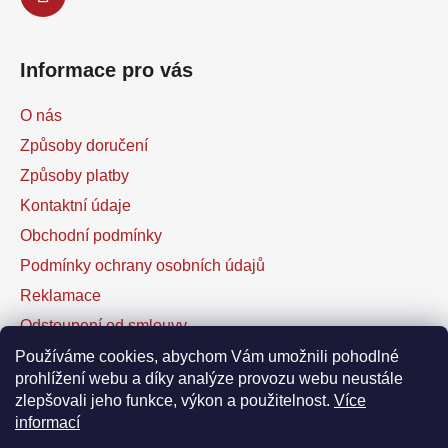
Informace pro vás
O nás
Způsoby doručení
Způsoby platby
Kontaktní údaje
Obchodní podmínky
Podmínky ochrany osobních údajů
Reklamace
Odstoupení od smlouvy
Kontaktní formulář
Používáme cookies, abychom Vám umožnili pohodlné
prohlížení webu a díky analýze provozu webu neustále
zlepšovali jeho funkce, výkon a použitelnost.
Více
Facebook
informací