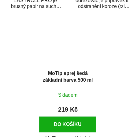
EASYROLL PRO je
odrezovač je přípravek k
brusný papír na suché
odstranění koroze (rzi)
broušení dodávaný ve
z kovových předmětů.
formě praktické rolky. Je...
Odrezovač po...
MoTip sprej šedá
základní barva 500 ml
Skladem
219 Kč
DO KOŠÍKU