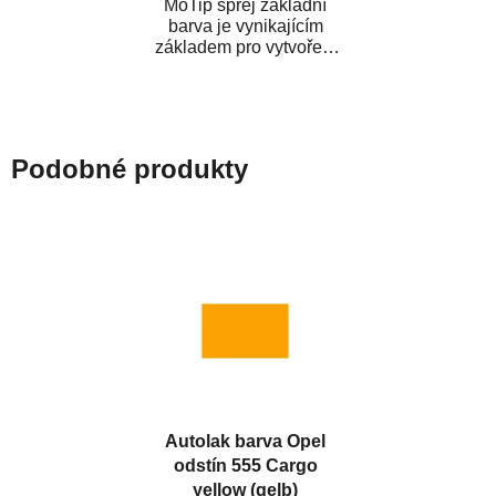
MoTip sprej základní
barva je vynikajícím
základem pro vytvoření
neutrálního podkladu pod
vrchní lak. Je...
Podobné produkty
Autolak barva Opel
odstín 555 Cargo
yellow (gelb)