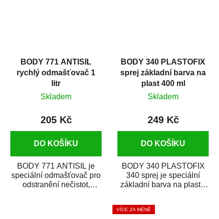
BODY 771 ANTISIL
BODY 340 PLASTOFIX
rychlý odmašťovač 1
sprej základní barva na
litr
plast 400 ml
Skladem
Skladem
205 Kč
249 Kč
DO KOŠÍKU
DO KOŠÍKU
BODY 771 ANTISIL je
BODY 340 PLASTOFIX
speciální odmašťovač pro
340 sprej je speciální
odstranění nečistot,
základní barva na plasty,
silikónu a mastnoty z
která zajistí přilnavost
povrchů před jejich...
vrchních...
VÍCE ZA MÉNĚ