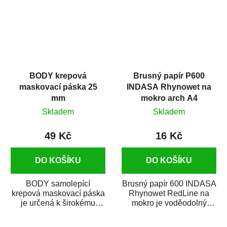
BODY krepová
Brusný papír P600
maskovací páska 25
INDASA Rhynowet na
mm
mokro arch A4
Skladem
Skladem
49 Kč
16 Kč
DO KOŠÍKU
DO KOŠÍKU
BODY samolepící
Brusný papír 600 INDASA
krepová maskovací páska
Rhynowet RedLine na
je určená k širokému
mokro je voděodolný
použití
brusný papír určený
v autoopravárenství
především pro...