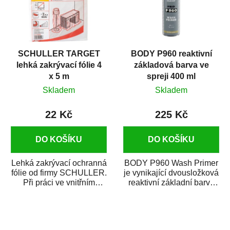
SCHULLER TARGET
BODY P960 reaktivní
lehká zakrývací fólie 4
základová barva ve
x 5 m
spreji 400 ml
Skladem
Skladem
22 Kč
225 Kč
DO KOŠÍKU
DO KOŠÍKU
Lehká zakrývací ochranná
BODY P960 Wash Primer
fólie od firmy SCHULLER.
je vynikající dvousložková
Při práci ve vnitřním
reaktivní základní barva
prostředí chrání před
ve spreji. Je vhodná
zastříkáním...
jako...