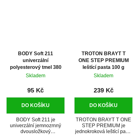
i v domácí dílně....
BODY Soft 211
TROTON BRAYT T
univerzální
ONE STEP PREMIUM
polyesterový tmel 380
leštící pasta 100 g
g
Skladem
Skladem
95 Kč
239 Kč
DO KOŠÍKU
DO KOŠÍKU
BODY Soft 211 je
TROTON BRAYT T ONE
univerzální jemnozrnný
STEP PREMIUM je
dvousložkový
jednokroková leštící pasta
polyesterový tmel s
nové generace s