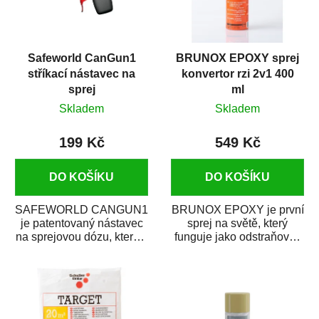
Safeworld CanGun1
BRUNOX EPOXY sprej
stříkací nástavec na
konvertor rzi 2v1 400
sprej
ml
Skladem
Skladem
199 Kč
549 Kč
DO KOŠÍKU
DO KOŠÍKU
SAFEWORLD CANGUN1
BRUNOX EPOXY je první
je patentovaný nástavec
sprej na světě, který
na sprejovou dózu, který ji
funguje jako odstraňovač
promění na profesionální
rzi s epoxidovou
stříkací...
pryskyřicí. Byl...