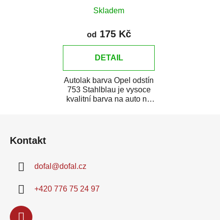
Skladem
175 Kč
od
DETAIL
Autolak barva Opel odstín
753 Stahlblau je vysoce
kvalitní barva na auto na
bodové opravy, opravy...
Z
á
Kontakt
p
a
dofal
@
dofal.cz
t
í
+420 776 75 24 97