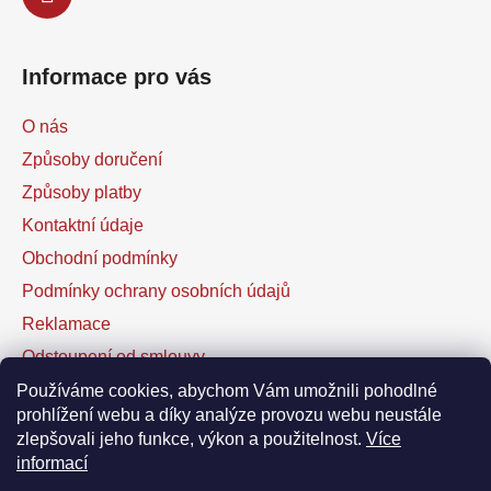
Informace pro vás
O nás
Způsoby doručení
Způsoby platby
Kontaktní údaje
Obchodní podmínky
Podmínky ochrany osobních údajů
Reklamace
Odstoupení od smlouvy
Kontaktní formulář
Používáme cookies, abychom Vám umožnili pohodlné
prohlížení webu a díky analýze provozu webu neustále
zlepšovali jeho funkce, výkon a použitelnost.
Více
Facebook
informací