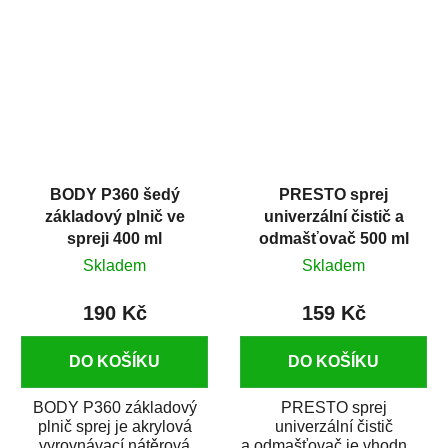
dobrými plnícími
obsahem vysoce
schopnostmi. Je...
kvalitního...
BODY P360 šedý
PRESTO sprej
základový plnič ve
univerzální čistič a
spreji 400 ml
odmašťovač 500 ml
Skladem
Skladem
190 Kč
159 Kč
DO KOŠÍKU
DO KOŠÍKU
BODY P360 základový
PRESTO sprej
plnič sprej je akrylová
univerzální čistič
vyrovnávací nátěrová
a odmašťovač je vhodný k