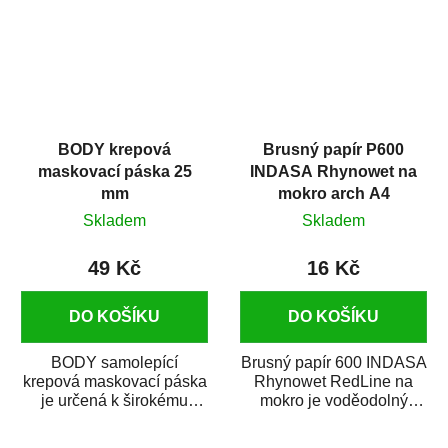
BODY krepová
Brusný papír P600
maskovací páska 25
INDASA Rhynowet na
mm
mokro arch A4
Skladem
Skladem
49 Kč
16 Kč
DO KOŠÍKU
DO KOŠÍKU
BODY samolepící
Brusný papír 600 INDASA
krepová maskovací páska
Rhynowet RedLine na
je určená k širokému
mokro je voděodolný
použití
brusný papír určený
v autoopravárenství
především pro...