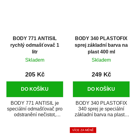
BODY 771 ANTISIL
BODY 340 PLASTOFIX
rychlý odmašťovač 1
sprej základní barva na
litr
plast 400 ml
Skladem
Skladem
205 Kč
249 Kč
DO KOŠÍKU
DO KOŠÍKU
BODY 771 ANTISIL je
BODY 340 PLASTOFIX
speciální odmašťovač pro
340 sprej je speciální
odstranění nečistot,
základní barva na plasty,
silikónu a mastnoty z
která zajistí přilnavost
povrchů před jejich...
vrchních...
VÍCE ZA MÉNĚ