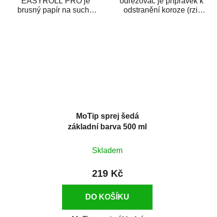
EASYROLL PRO je
odrezovač je přípravek k
brusný papír na suché
odstranění koroze (rzi)
broušení dodávaný ve
z kovových předmětů.
formě praktické rolky. Je...
Odrezovač po...
MoTip sprej šedá
základní barva 500 ml
Skladem
219 Kč
DO KOŠÍKU