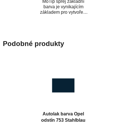
MoTip sprej základní
barva je vynikajícím
základem pro vytvoření
neutrálního podkladu pod
vrchní lak. Je...
Podobné produkty
Autolak barva Opel
odstín 753 Stahlblau