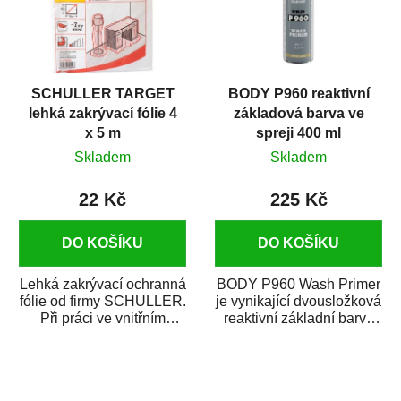
SCHULLER TARGET
BODY P960 reaktivní
lehká zakrývací fólie 4
základová barva ve
x 5 m
spreji 400 ml
Skladem
Skladem
22 Kč
225 Kč
DO KOŠÍKU
DO KOŠÍKU
Lehká zakrývací ochranná
BODY P960 Wash Primer
fólie od firmy SCHULLER.
je vynikající dvousložková
Při práci ve vnitřním
reaktivní základní barva
prostředí chrání před
ve spreji. Je vhodná
zastříkáním...
jako...