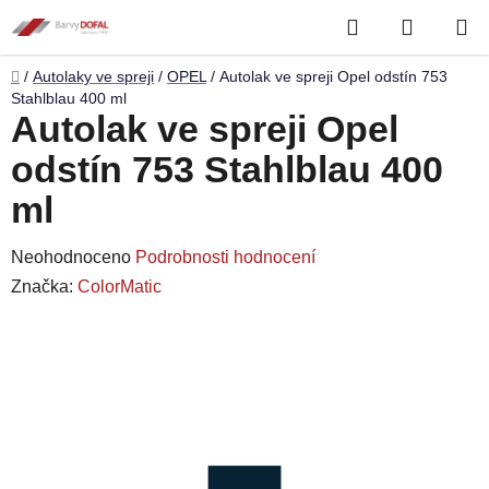
Přejít
Hledat
NÁKUP
na
obsah
KOŠÍK
Domů
/
Autolaky ve spreji
/
OPEL
/
Autolak ve spreji Opel odstín 753
Stahlblau 400 ml
Autolak ve spreji Opel
odstín 753 Stahlblau 400
ml
Průměrné
Neohodnoceno
Podrobnosti hodnocení
hodnocení
Značka:
ColorMatic
produktu
je
0,0
z
5
hvězdiček.