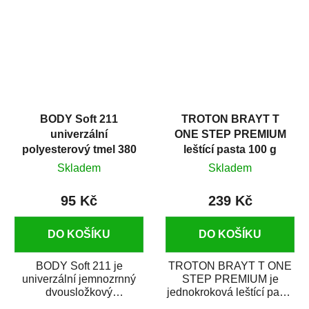
i v domácí dílně....
BODY Soft 211
TROTON BRAYT T
univerzální
ONE STEP PREMIUM
polyesterový tmel 380
leštící pasta 100 g
g
Skladem
Skladem
95 Kč
239 Kč
DO KOŠÍKU
DO KOŠÍKU
BODY Soft 211 je
TROTON BRAYT T ONE
univerzální jemnozrnný
STEP PREMIUM je
dvousložkový
jednokroková leštící pasta
polyesterový tmel s
nové generace s