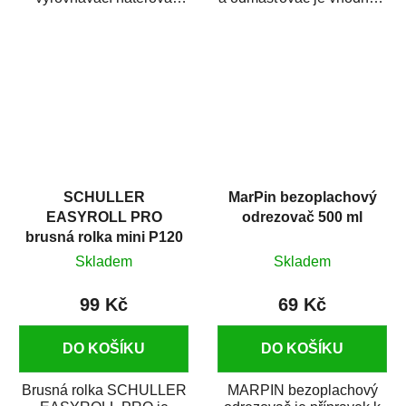
hmota určená pro
odmašťování a čištění
vyplnění drobných...
kovových a plastových...
SCHULLER
MarPin bezoplachový
EASYROLL PRO
odrezovač 500 ml
brusná rolka mini P120
Skladem
Skladem
99 Kč
69 Kč
DO KOŠÍKU
DO KOŠÍKU
Brusná rolka SCHULLER
MARPIN bezoplachový