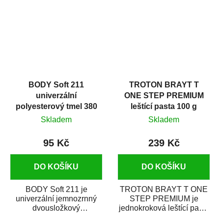
i v domácí dílně....
BODY Soft 211
TROTON BRAYT T
univerzální
ONE STEP PREMIUM
polyesterový tmel 380
leštící pasta 100 g
g
Skladem
Skladem
95 Kč
239 Kč
DO KOŠÍKU
DO KOŠÍKU
BODY Soft 211 je
TROTON BRAYT T ONE
univerzální jemnozrnný
STEP PREMIUM je
dvousložkový
jednokroková leštící pasta
polyesterový tmel s
nové generace s