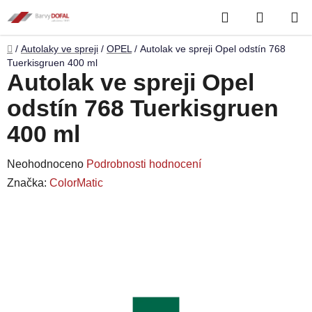
Přejít
Hledat
NÁKUP
na
obsah
KOŠÍK
Domů
/
Autolaky ve spreji
/
OPEL
/
Autolak ve spreji Opel odstín 768
Tuerkisgruen 400 ml
Autolak ve spreji Opel
odstín 768 Tuerkisgruen
400 ml
Průměrné
Neohodnoceno
Podrobnosti hodnocení
hodnocení
Značka:
ColorMatic
produktu
je
0,0
z
5
hvězdiček.