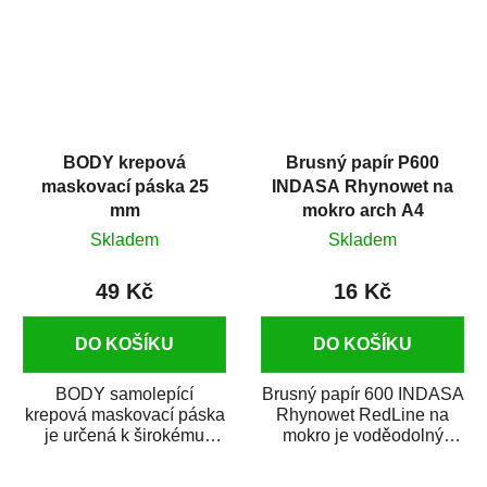
BODY krepová
Brusný papír P600
maskovací páska 25
INDASA Rhynowet na
mm
mokro arch A4
Skladem
Skladem
49 Kč
16 Kč
DO KOŠÍKU
DO KOŠÍKU
BODY samolepící
Brusný papír 600 INDASA
krepová maskovací páska
Rhynowet RedLine na
je určená k širokému
mokro je voděodolný
použití
brusný papír určený
v autoopravárenství
především pro...