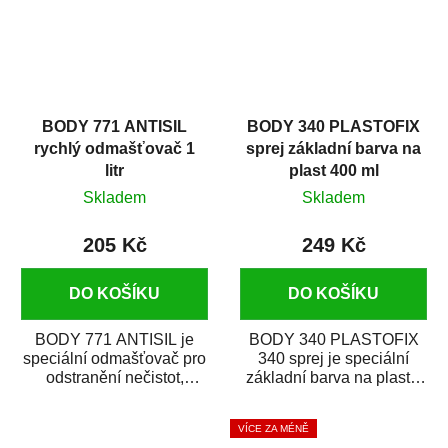
BODY 771 ANTISIL
BODY 340 PLASTOFIX
rychlý odmašťovač 1
sprej základní barva na
litr
plast 400 ml
Skladem
Skladem
205 Kč
249 Kč
DO KOŠÍKU
DO KOŠÍKU
BODY 771 ANTISIL je
BODY 340 PLASTOFIX
speciální odmašťovač pro
340 sprej je speciální
odstranění nečistot,
základní barva na plasty,
silikónu a mastnoty z
která zajistí přilnavost
povrchů před jejich...
vrchních...
VÍCE ZA MÉNĚ