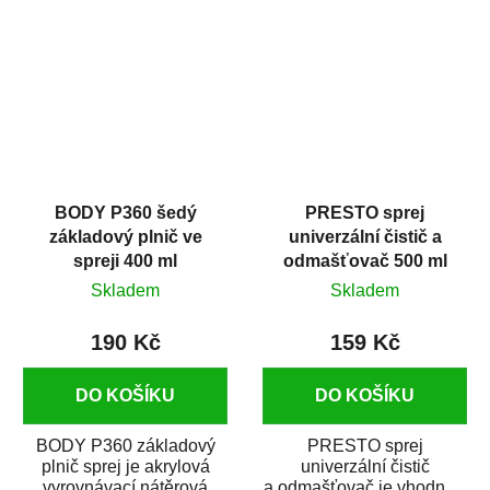
dobrými plnícími
obsahem vysoce
schopnostmi. Je...
kvalitního...
BODY P360 šedý
PRESTO sprej
základový plnič ve
univerzální čistič a
spreji 400 ml
odmašťovač 500 ml
Skladem
Skladem
190 Kč
159 Kč
DO KOŠÍKU
DO KOŠÍKU
BODY P360 základový
PRESTO sprej
plnič sprej je akrylová
univerzální čistič
vyrovnávací nátěrová
a odmašťovač je vhodný k