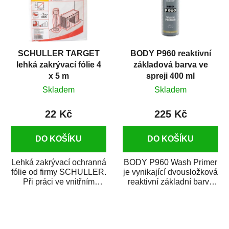
SCHULLER TARGET
BODY P960 reaktivní
lehká zakrývací fólie 4
základová barva ve
x 5 m
spreji 400 ml
Skladem
Skladem
22 Kč
225 Kč
DO KOŠÍKU
DO KOŠÍKU
Lehká zakrývací ochranná
BODY P960 Wash Primer
fólie od firmy SCHULLER.
je vynikající dvousložková
Při práci ve vnitřním
reaktivní základní barva
prostředí chrání před
ve spreji. Je vhodná
zastříkáním...
jako...