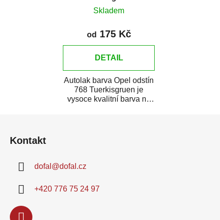
Skladem
175 Kč
od
DETAIL
Autolak barva Opel odstín
768 Tuerkisgruen je
vysoce kvalitní barva na
auto na bodové opravy,
Z
opravy...
á
Kontakt
p
a
dofal
@
dofal.cz
t
í
+420 776 75 24 97