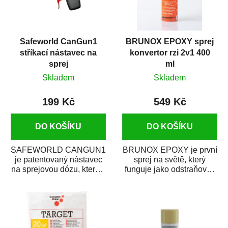
Safeworld CanGun1
BRUNOX EPOXY sprej
stříkací nástavec na
konvertor rzi 2v1 400
sprej
ml
Skladem
Skladem
199 Kč
549 Kč
DO KOŠÍKU
DO KOŠÍKU
SAFEWORLD CANGUN1
BRUNOX EPOXY je první
je patentovaný nástavec
sprej na světě, který
na sprejovou dózu, který ji
funguje jako odstraňovač
promění na profesionální
rzi s epoxidovou
stříkací...
pryskyřicí. Byl...