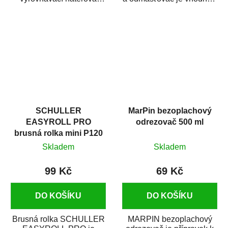
hmota určená pro
odmašťování a čištění
vyplnění drobných...
kovových a plastových...
SCHULLER
MarPin bezoplachový
EASYROLL PRO
odrezovač 500 ml
brusná rolka mini P120
Skladem
Skladem
99 Kč
69 Kč
DO KOŠÍKU
DO KOŠÍKU
Brusná rolka SCHULLER
MARPIN bezoplachový