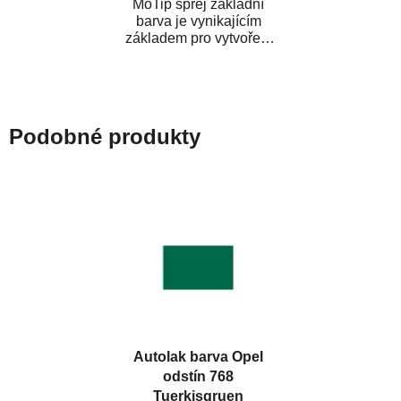
MoTip sprej základní
barva je vynikajícím
základem pro vytvoření
neutrálního podkladu pod
vrchní lak. Je...
Podobné produkty
Autolak barva Opel
odstín 768
Tuerkisgruen