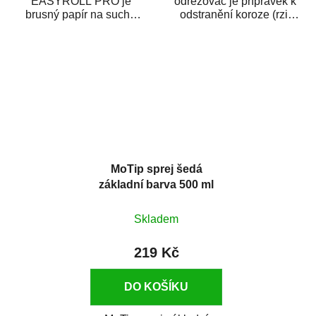
EASYROLL PRO je
odrezovač je přípravek k
brusný papír na suché
odstranění koroze (rzi)
broušení dodávaný ve
z kovových předmětů.
formě praktické rolky. Je...
Odrezovač po...
MoTip sprej šedá
základní barva 500 ml
Skladem
219 Kč
DO KOŠÍKU