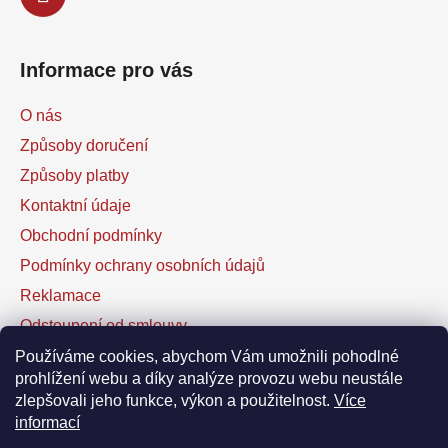
Informace pro vás
O nás
Způsoby doručení
Způsoby platby
Kontaktní údaje
Obchodní podmínky
Podmínky ochrany osobních údajů
Reklamace
Odstoupení od smlouvy
Kontaktní formulář
Používáme cookies, abychom Vám umožnili pohodlné
prohlížení webu a díky analýze provozu webu neustále
zlepšovali jeho funkce, výkon a použitelnost.
Více
Facebook
informací