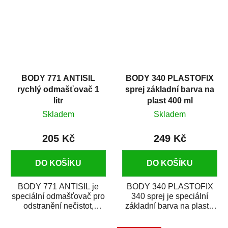
BODY 771 ANTISIL
BODY 340 PLASTOFIX
rychlý odmašťovač 1
sprej základní barva na
litr
plast 400 ml
Skladem
Skladem
205 Kč
249 Kč
DO KOŠÍKU
DO KOŠÍKU
BODY 771 ANTISIL je
BODY 340 PLASTOFIX
speciální odmašťovač pro
340 sprej je speciální
odstranění nečistot,
základní barva na plasty,
silikónu a mastnoty z
která zajistí přilnavost
povrchů před jejich...
vrchních...