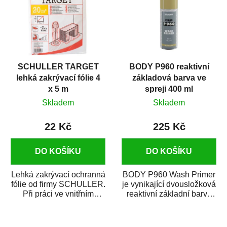
SCHULLER TARGET
BODY P960 reaktivní
lehká zakrývací fólie 4
základová barva ve
x 5 m
spreji 400 ml
Skladem
Skladem
22 Kč
225 Kč
DO KOŠÍKU
DO KOŠÍKU
Lehká zakrývací ochranná
BODY P960 Wash Primer
fólie od firmy SCHULLER.
je vynikající dvousložková
Při práci ve vnitřním
reaktivní základní barva
prostředí chrání před
ve spreji. Je vhodná
zastříkáním...
jako...