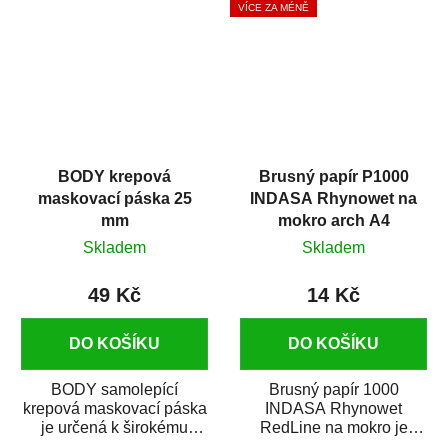
VÍCE ZA MÉNĚ
BODY krepová
Brusný papír P1000
maskovací páska 25
INDASA Rhynowet na
mm
mokro arch A4
Skladem
Skladem
49 Kč
14 Kč
DO KOŠÍKU
DO KOŠÍKU
BODY samolepící
Brusný papír 1000
krepová maskovací páska
INDASA Rhynowet
je určená k širokému
RedLine na mokro je
použití
voděodolný brusný papír