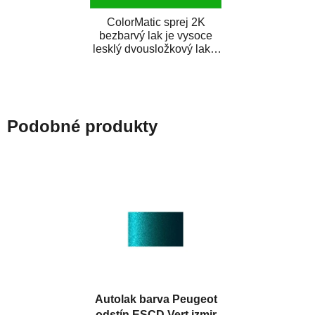
ColorMatic sprej 2K
bezbarvý lak je vysoce
lesklý dvousložkový lak s
tužidlem v spreji. Je
extrémně odolný...
Podobné produkty
Autolak barva Peugeot
odstín ESCD Vert izmir