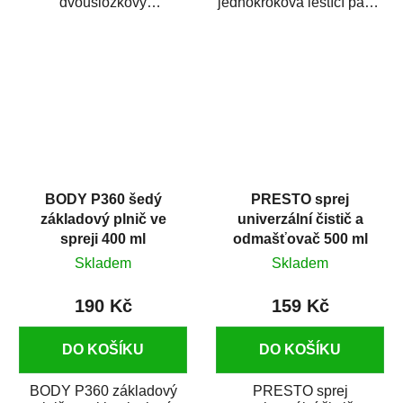
dvousložkový
jednokroková leštící pasta
polyesterový tmel s
nové generace s
dobrými plnícími
obsahem vysoce
schopnostmi. Je...
kvalitního...
BODY P360 šedý
PRESTO sprej
základový plnič ve
univerzální čistič a
spreji 400 ml
odmašťovač 500 ml
Skladem
Skladem
190 Kč
159 Kč
DO KOŠÍKU
DO KOŠÍKU
BODY P360 základový
PRESTO sprej