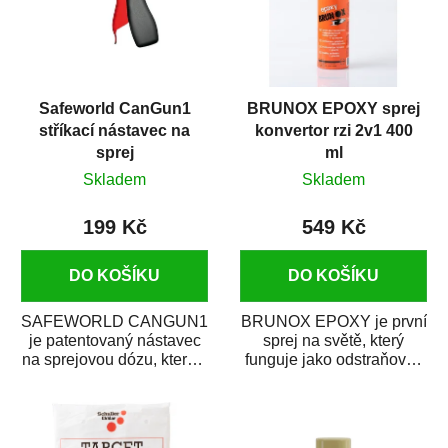
Safeworld CanGun1
BRUNOX EPOXY sprej
stříkací nástavec na
konvertor rzi 2v1 400
sprej
ml
Skladem
Skladem
199 Kč
549 Kč
DO KOŠÍKU
DO KOŠÍKU
SAFEWORLD CANGUN1
BRUNOX EPOXY je první
je patentovaný nástavec
sprej na světě, který
na sprejovou dózu, který ji
funguje jako odstraňovač
promění na profesionální
rzi s epoxidovou
stříkací...
pryskyřicí. Byl...