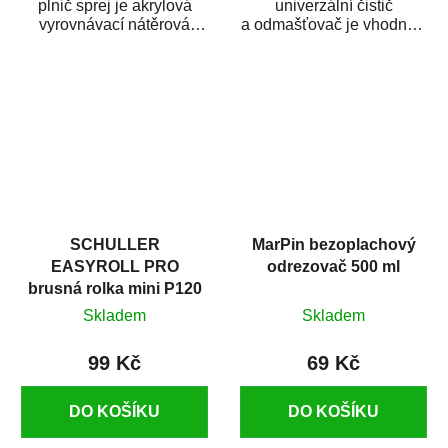
plnič sprej je akrylová
univerzální čistič
vyrovnávací nátěrová
a odmašťovač je vhodný k
hmota určená pro
odmašťování a čištění
vyplnění drobných...
kovových a plastových...
SCHULLER
MarPin bezoplachový
EASYROLL PRO
odrezovač 500 ml
brusná rolka mini P120
Skladem
Skladem
99 Kč
69 Kč
DO KOŠÍKU
DO KOŠÍKU