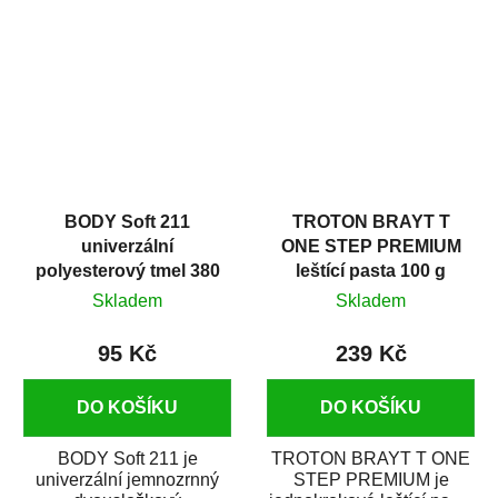
v autoopravárenství
určený především pro...
i v domácí dílně....
BODY Soft 211
TROTON BRAYT T
univerzální
ONE STEP PREMIUM
polyesterový tmel 380
leštící pasta 100 g
g
Skladem
Skladem
95 Kč
239 Kč
DO KOŠÍKU
DO KOŠÍKU
BODY Soft 211 je
TROTON BRAYT T ONE
univerzální jemnozrnný
STEP PREMIUM je