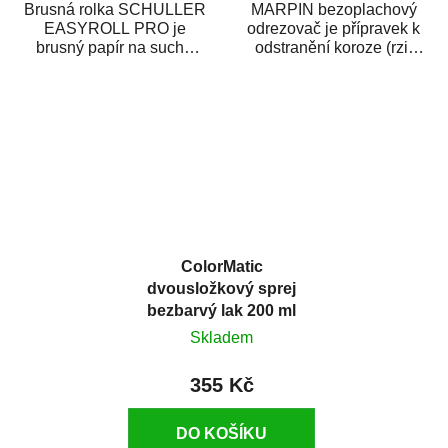
Brusná rolka SCHULLER
MARPIN bezoplachový
EASYROLL PRO je
odrezovač je přípravek k
brusný papír na suché
odstranění koroze (rzi)
broušení dodávaný ve
z kovových předmětů.
formě praktické rolky. Je...
Odrezovač po...
ColorMatic
dvousložkový sprej
bezbarvý lak 200 ml
Skladem
355 Kč
DO KOŠÍKU