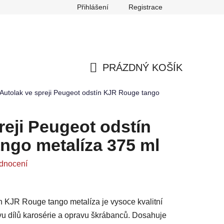
Přihlášení
Registrace
any osobních údajů
Reklamace
Odstoupení od smlouvy
PRÁZDNÝ KOŠÍK
NÁKUPNÍ
Autolak ve spreji Peugeot odstín KJR Rouge tango
KOŠÍK
reji Peugeot odstín
ngo metalíza 375 ml
dnocení
n KJR Rouge tango metalíza je vysoce kvalitní
avu dílů karosérie a opravu škrábanců. Dosahuje