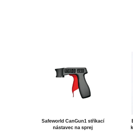
Safeworld CanGun1 stříkací
nástavec na sprej
k