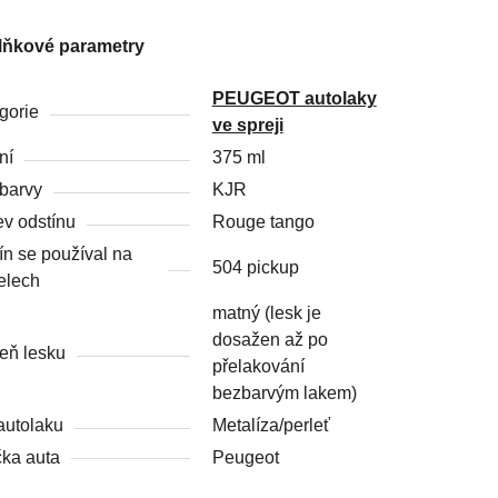
lňkové parametry
PEUGEOT autolaky
gorie
ve spreji
ní
375 ml
barvy
KJR
v odstínu
Rouge tango
ín se používal na
504 pickup
elech
matný (lesk je
dosažen až po
eň lesku
přelakování
bezbarvým lakem)
autolaku
Metalíza/perleť
ka auta
Peugeot