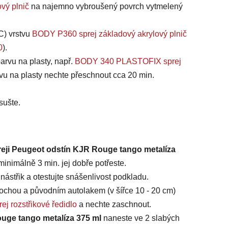
vý plnič
na najemno vybroušený povrch vytmelený
C) vrstvu
BODY P360 sprej základový akrylový plnič
0
).
arvu na plasty, např.
BODY 340 PLASTOFIX sprej
vu na plasty nechte přeschnout cca 20 min.
sušte.
reji Peugeot odstín KJR Rouge tango metalíza
inimálně 3 min. jej dobře potřeste.
ástřik a otestujte snášenlivost podkladu.
chou a původním autolakem (v šířce 10 - 20 cm)
ej rozstřikové ředidlo
a nechte zaschnout.
ouge tango metalíza 375 ml
naneste ve 2 slabých