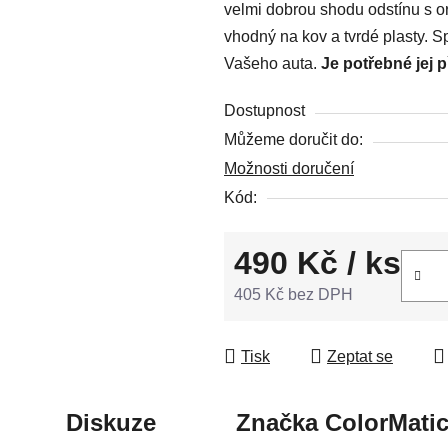
velmi dobrou shodu odstínu s or
z
vhodný na kov a tvrdé plasty. S
5
Vašeho auta.
Je potřebné jej 
hvězdiček.
Dostupnost
Můžeme doručit do:
Možnosti doručení
Kód:
490 Kč
/ ks
405 Kč bez DPH
Měrná cena:
Tisk
Zeptat se
Diskuze
Značka
ColorMati