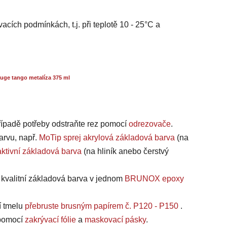
acích podmínkách, t.j. při teplotě 10 - 25°C a
ge tango metalíza 375 ml
případě potřeby odstraňte rez pomocí
odrezovače
.
arvu, např.
MoTip sprej akrylová základová barva
(na
ktivní základová barva
(na hliník anebo čerstvý
a kvalitní základová barva v jednom
BRUNOX epoxy
í tmelu
přebruste brusným papírem č. P120 - P150
.
, pomocí
zakrývací fólie
a
maskovací pásky
.