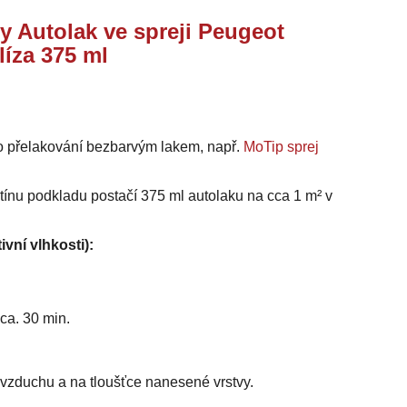
y Autolak ve spreji Peugeot
íza 375 ml
o přelakování bezbarvým lakem, např.
MoTip sprej
stínu podkladu postačí 375 ml autolaku na cca 1 m² v
ivní vlhkosti):
ca. 30 min.
i vzduchu a na tloušťce nanesené vrstvy.