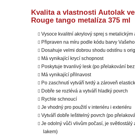
Kvalita a vlastnosti Autolak v
Rouge tango metalíza 375 ml
Vysoce kvalitní akrylový sprej s metalický
Připraven na míru podle kódu barvy Vašeho
Dosahuje velmi dobrou shodu odstínu s orig
Má vynikající krycí schopnost
Poskytuje trvanlivý lesk (po přelakování b
Má vynikající přilnavost
Po zaschnutí vytváří tvrdý a zároveň elastic
Dobře se rozlévá a vytváří hladký povrch
Rychle schnoucí
Je vhodný pro použití v interiéru i exteriéru
Vytváří dobře leštitelný povrch (po přelako
Je odolný vůči vlivům počasí, je světlostál
lakem)