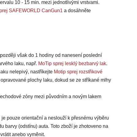
ervalu 10 - 15 min. mezi jednotlivými vrstvami.
na sprej SAFEWORLD CanGun1
a dosáhněte
jpozději však do 1 hodiny od nanesení poslední
arvého laku, např.
MoTip sprej lesklý bezbarvý lak
.
laku nelepivý, nastříkejte
Motip sprej rozstřikové
 opravované plochy laku, dokud se ze stříkané mlhy
 přechodové zóny mezi původním a novým lakem
 je pouze orientační a neslouží k přesnému výběru
du barvy (odstínu) auta. Toto zboží je zhotoveno na
vrátit anebo vyměnit.