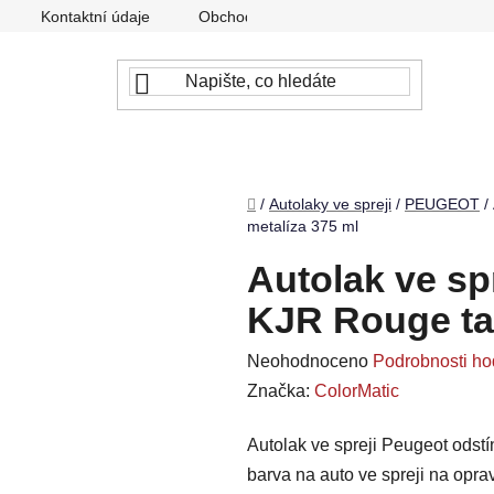
Kontaktní údaje
Obchodní podmínky
Podmínky ochr
Domů
/
Autolaky ve spreji
/
PEUGEOT
/
metalíza 375 ml
Autolak ve sp
KJR Rouge ta
Průměrné
Neohodnoceno
Podrobnosti ho
hodnocení
Značka:
ColorMatic
produktu
Autolak ve spreji Peugeot odstí
je
barva na auto ve spreji na opr
0,0