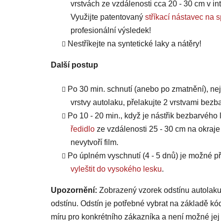
vrstvách ze vzdálenosti cca 20 - 30 cm v int
Využijte patentovaný
stříkací nástavec 
profesionální výsledek!
Nestříkejte na syntetické laky a nátěry!
Další postup
Po 30 min. schnutí (anebo po zmatnění), ne
vrstvy autolaku, přelakujte 2 vrstvami bezb
Po 10 - 20 min., když je nástřik bezbarvého 
ředidlo
ze vzdálenosti 25 - 30 cm na okraje
nevytvoří film.
Po úplném vyschnutí (4 - 5 dnů) je možné
vyleštit do vysokého lesku
.
Upozornění:
Zobrazený vzorek odstínu autolaku
odstínu. Odstín je potřebné vybrat na základě kó
míru pro konkrétního zákazníka a není možné jej 