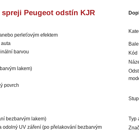
e spreji Peugeot odstín KJR
Dop
Kate
m anebo perleťovým efektem
 auta
Bale
inální barvou
Kód 
Náze
ezbarvým lakem)
Odst
mod
ký povrch
Stup
Typ 
vání bezbarvým lakem)
ý a odolný UV záření (po přelakování bezbarvým
Znač