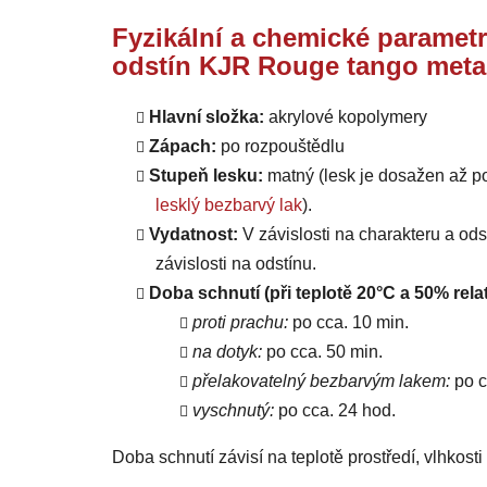
Fyzikální a chemické parametr
odstín KJR Rouge tango metal
Hlavní složka:
akrylové kopolymery
Zápach:
po rozpouštědlu
Stupeň lesku:
matný (lesk je dosažen až p
lesklý bezbarvý lak
).
Vydatnost:
V závislosti na charakteru a od
závislosti na odstínu.
Doba schnutí (při teplotě 20°C a 50% relat
proti prachu:
po cca. 10 min.
na dotyk:
po cca. 50 min.
přelakovatelný bezbarvým lakem:
po c
vyschnutý:
po cca. 24 hod.
Doba schnutí závisí na teplotě prostředí, vlhkost