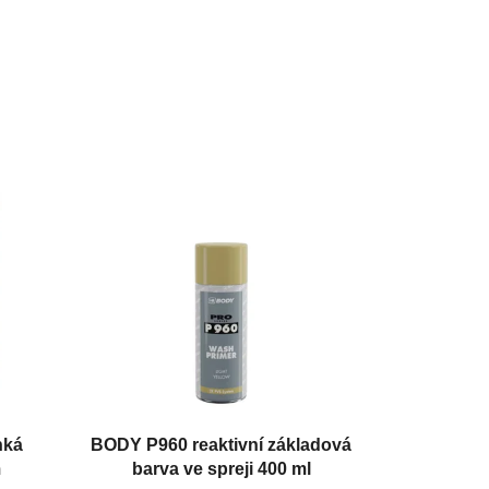
hká
BODY P960 reaktivní základová
m
barva ve spreji 400 ml