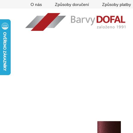
Přejít
O nás
Způsoby doručení
Způsoby platby
na
obsah