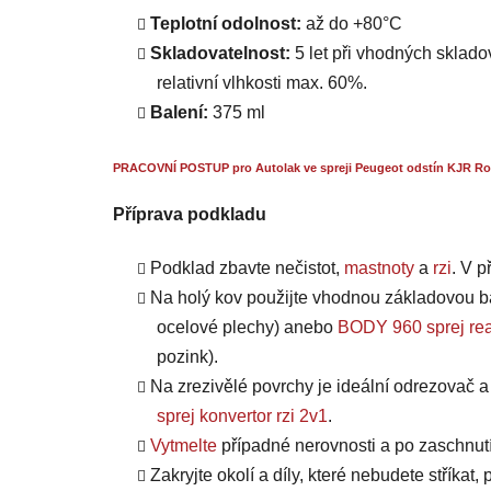
Teplotní odolnost:
až do +80°C
Skladovatelnost:
5 let při vhodných skladov
relativní vlhkosti max. 60%.
Balení:
375 ml
PRACOVNÍ POSTUP pro Autolak ve spreji Peugeot odstín KJR Rou
Příprava podkladu
Podklad zbavte nečistot,
mastnoty
a
rzi
. V 
Na holý kov použijte vhodnou základovou b
ocelové plechy) anebo
BODY 960 sprej rea
pozink).
Na zrezivělé povrchy je ideální odrezovač 
sprej konvertor rzi 2v1
.
Vytmelte
případné nerovnosti a po zaschnut
Zakryjte okolí a díly, které nebudete stříkat