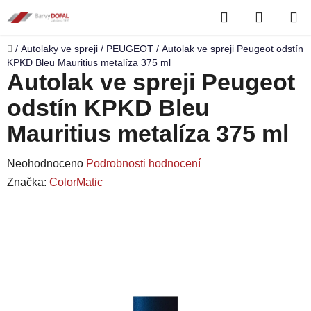
Přejít
Hledat
NÁKUP
na
obsah
KOŠÍK
Domů
/
Autolaky ve spreji
/
PEUGEOT
/
Autolak ve spreji Peugeot odstín
KPKD Bleu Mauritius metalíza 375 ml
Autolak ve spreji Peugeot
odstín KPKD Bleu
Mauritius metalíza 375 ml
Průměrné
Neohodnoceno
Podrobnosti hodnocení
hodnocení
Značka:
ColorMatic
produktu
je
0,0
z
5
hvězdiček.