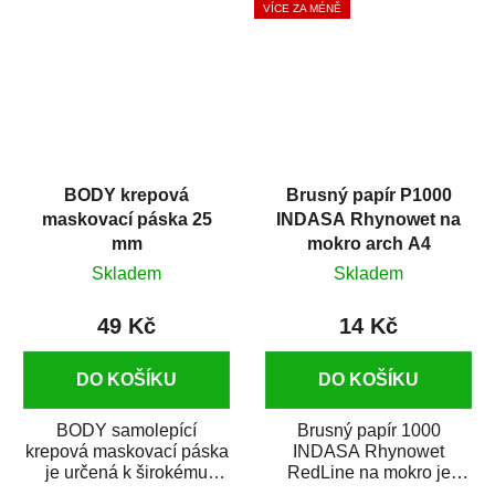
VÍCE ZA MÉNĚ
BODY krepová
Brusný papír P1000
maskovací páska 25
INDASA Rhynowet na
mm
mokro arch A4
Skladem
Skladem
49 Kč
14 Kč
DO KOŠÍKU
DO KOŠÍKU
BODY samolepící
Brusný papír 1000
krepová maskovací páska
INDASA Rhynowet
je určená k širokému
RedLine na mokro je
použití
voděodolný brusný papír