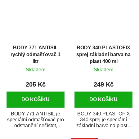
BODY 771 ANTISIL
BODY 340 PLASTOFIX
rychlý odmašťovač 1
sprej základní barva na
litr
plast 400 ml
Skladem
Skladem
205 Kč
249 Kč
DO KOŠÍKU
DO KOŠÍKU
BODY 771 ANTISIL je
BODY 340 PLASTOFIX
speciální odmašťovač pro
340 sprej je speciální
odstranění nečistot,
základní barva na plasty,
silikónu a mastnoty z
která zajistí přilnavost
povrchů před jejich...
vrchních...