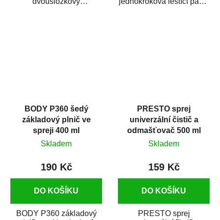
dvousložkový
jednokroková leštící pasta
polyesterový tmel s
nové generace s
dobrými plnícími
obsahem vysoce
schopnostmi. Je...
kvalitního...
BODY P360 šedý
PRESTO sprej
základový plnič ve
univerzální čistič a
spreji 400 ml
odmašťovač 500 ml
Skladem
Skladem
190 Kč
159 Kč
DO KOŠÍKU
DO KOŠÍKU
BODY P360 základový
PRESTO sprej