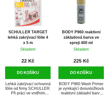
SCHULLER TARGET
BODY P960 reaktivní
lehká zakrývací fólie 4
základová barva ve
x 5 m
spreji 400 ml
Skladem
Skladem
22 Kč
225 Kč
DO KOŠÍKU
DO KOŠÍKU
Lehká zakrývací ochranná
BODY P960 Wash Primer
fólie od firmy SCHULLER.
je vynikající dvousložková
Při práci ve vnitřním
reaktivní základní barva
prostředí chrání před
ve spreji. Je vhodná
zastříkáním...
jako...