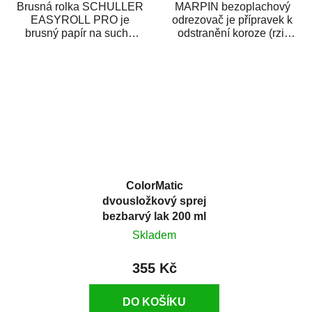
Brusná rolka SCHULLER
MARPIN bezoplachový
EASYROLL PRO je
odrezovač je přípravek k
brusný papír na suché
odstranění koroze (rzi)
broušení dodávaný ve
z kovových předmětů.
formě praktické rolky. Je...
Odrezovač po...
ColorMatic
dvousložkový sprej
bezbarvý lak 200 ml
Skladem
355 Kč
DO KOŠÍKU