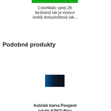
ColorMatic sprej 2K
bezbarvý lak je vysoce
lesklý dvousložkový lak s
tužidlem v spreji. Je
extrémně odolný...
Podobné produkty
Autolak barva Peugeot
odstín KPKD Bleu