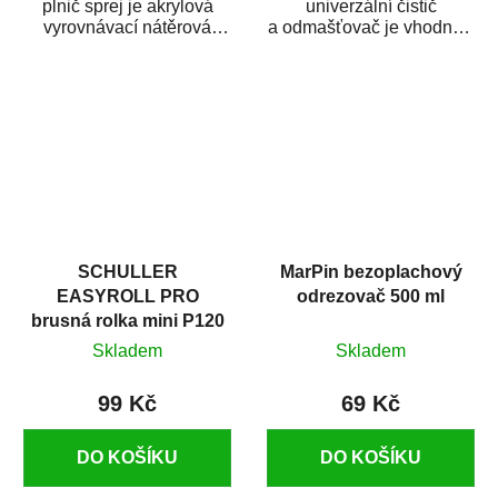
plnič sprej je akrylová
univerzální čistič
vyrovnávací nátěrová
a odmašťovač je vhodný k
hmota určená pro
odmašťování a čištění
vyplnění drobných...
kovových a plastových...
SCHULLER
MarPin bezoplachový
EASYROLL PRO
odrezovač 500 ml
brusná rolka mini P120
Skladem
Skladem
99 Kč
69 Kč
DO KOŠÍKU
DO KOŠÍKU