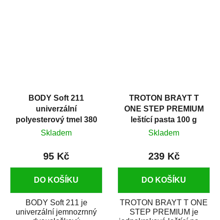
v autoopravárenství
určený především pro...
i v domácí dílně....
BODY Soft 211
TROTON BRAYT T
univerzální
ONE STEP PREMIUM
polyesterový tmel 380
leštící pasta 100 g
g
Skladem
Skladem
95 Kč
239 Kč
DO KOŠÍKU
DO KOŠÍKU
BODY Soft 211 je
TROTON BRAYT T ONE
univerzální jemnozrnný
STEP PREMIUM je