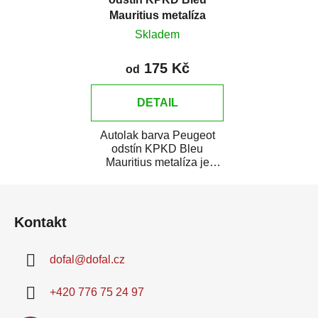
Mauritius metalíza
Skladem
175 Kč
od
DETAIL
Autolak barva Peugeot
odstín KPKD Bleu
Mauritius metalíza je
vysoce kvalitní barva na
Z
auto na bodové...
á
Kontakt
p
a
dofal
@
dofal.cz
t
í
+420 776 75 24 97