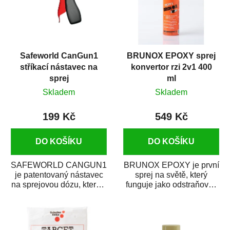
Safeworld CanGun1
BRUNOX EPOXY sprej
stříkací nástavec na
konvertor rzi 2v1 400
sprej
ml
Skladem
Skladem
199 Kč
549 Kč
DO KOŠÍKU
DO KOŠÍKU
SAFEWORLD CANGUN1
BRUNOX EPOXY je první
je patentovaný nástavec
sprej na světě, který
na sprejovou dózu, který ji
funguje jako odstraňovač
promění na profesionální
rzi s epoxidovou
stříkací...
pryskyřicí. Byl...