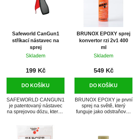
Safeworld CanGun1
BRUNOX EPOXY sprej
stříkací nástavec na
konvertor rzi 2v1 400
sprej
ml
Skladem
Skladem
199 Kč
549 Kč
DO KOŠÍKU
DO KOŠÍKU
SAFEWORLD CANGUN1
BRUNOX EPOXY je první
je patentovaný nástavec
sprej na světě, který
na sprejovou dózu, který ji
funguje jako odstraňovač
promění na profesionální
rzi s epoxidovou
stříkací...
pryskyřicí. Byl...