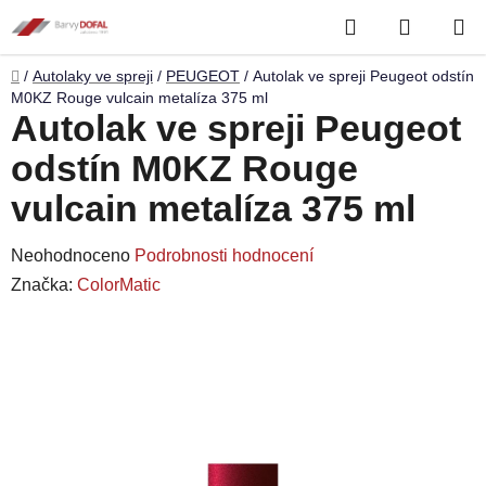
Přejít
Hledat
NÁKUP
na
obsah
KOŠÍK
Domů
/
Autolaky ve spreji
/
PEUGEOT
/
Autolak ve spreji Peugeot odstín
M0KZ Rouge vulcain metalíza 375 ml
Autolak ve spreji Peugeot
odstín M0KZ Rouge
vulcain metalíza 375 ml
Průměrné
Neohodnoceno
Podrobnosti hodnocení
hodnocení
Značka:
ColorMatic
produktu
je
0,0
z
5
hvězdiček.