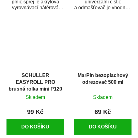
plnič sprej je akrylová
univerzální čistič
vyrovnávací nátěrová
a odmašťovač je vhodný k
hmota určená pro
odmašťování a čištění
vyplnění drobných...
kovových a plastových...
SCHULLER
MarPin bezoplachový
EASYROLL PRO
odrezovač 500 ml
brusná rolka mini P120
Skladem
Skladem
99 Kč
69 Kč
DO KOŠÍKU
DO KOŠÍKU