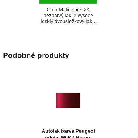
ColorMatic sprej 2K
bezbarvý lak je vysoce
lesklý dvousložkový lak s
tužidlem v spreji. Je
extrémně odolný...
Podobné produkty
Autolak barva Peugeot
odstín M0KZ Rouge