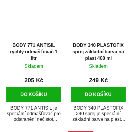
BODY 771 ANTISIL
BODY 340 PLASTOFIX
rychlý odmašťovač 1
sprej základní barva na
litr
plast 400 ml
Skladem
Skladem
205 Kč
249 Kč
DO KOŠÍKU
DO KOŠÍKU
BODY 771 ANTISIL je
BODY 340 PLASTOFIX
speciální odmašťovač pro
340 sprej je speciální
odstranění nečistot,
základní barva na plasty,
silikónu a mastnoty z
která zajistí přilnavost
povrchů před jejich...
vrchních...