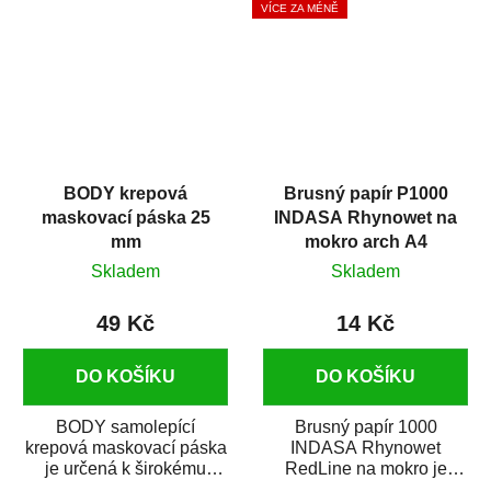
VÍCE ZA MÉNĚ
BODY krepová
Brusný papír P1000
maskovací páska 25
INDASA Rhynowet na
mm
mokro arch A4
Skladem
Skladem
49 Kč
14 Kč
DO KOŠÍKU
DO KOŠÍKU
BODY samolepící
Brusný papír 1000
krepová maskovací páska
INDASA Rhynowet
je určená k širokému
RedLine na mokro je
použití
voděodolný brusný papír