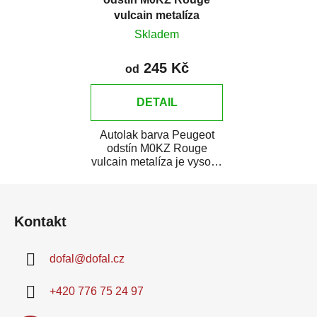
vulcain metalíza
Skladem
245 Kč
od
DETAIL
Autolak barva Peugeot
odstín M0KZ Rouge
vulcain metalíza je vysoce
kvalitní barva na auto na
Z
bodové opravy,...
á
Kontakt
p
a
dofal
@
dofal.cz
t
í
+420 776 75 24 97