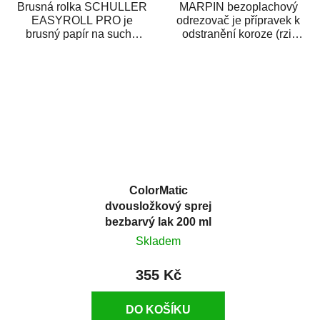
Brusná rolka SCHULLER
MARPIN bezoplachový
EASYROLL PRO je
odrezovač je přípravek k
brusný papír na suché
odstranění koroze (rzi)
broušení dodávaný ve
z kovových předmětů.
formě praktické rolky. Je...
Odrezovač po...
ColorMatic
dvousložkový sprej
bezbarvý lak 200 ml
Skladem
355 Kč
DO KOŠÍKU