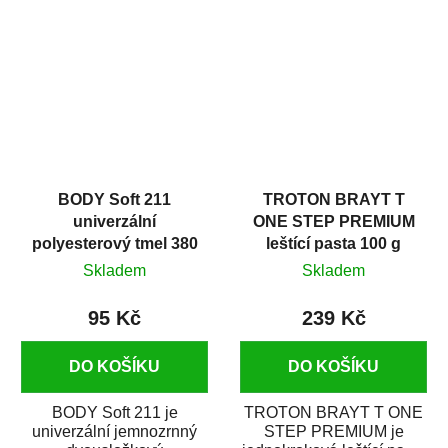
v autoopravárenství
určený především pro...
i v domácí dílně....
BODY Soft 211
TROTON BRAYT T
univerzální
ONE STEP PREMIUM
polyesterový tmel 380
leštící pasta 100 g
g
Skladem
Skladem
95 Kč
239 Kč
DO KOŠÍKU
DO KOŠÍKU
BODY Soft 211 je
TROTON BRAYT T ONE
univerzální jemnozrnný
STEP PREMIUM je