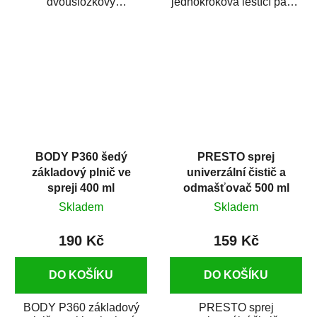
dvousložkový
jednokroková leštící pasta
polyesterový tmel s
nové generace s
dobrými plnícími
obsahem vysoce
schopnostmi. Je...
kvalitního...
BODY P360 šedý
PRESTO sprej
základový plnič ve
univerzální čistič a
spreji 400 ml
odmašťovač 500 ml
Skladem
Skladem
190 Kč
159 Kč
DO KOŠÍKU
DO KOŠÍKU
BODY P360 základový
PRESTO sprej