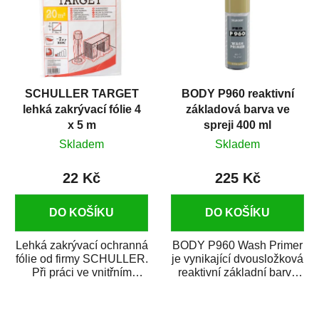
SCHULLER TARGET
BODY P960 reaktivní
lehká zakrývací fólie 4
základová barva ve
x 5 m
spreji 400 ml
Skladem
Skladem
22 Kč
225 Kč
DO KOŠÍKU
DO KOŠÍKU
Lehká zakrývací ochranná
BODY P960 Wash Primer
fólie od firmy SCHULLER.
je vynikající dvousložková
Při práci ve vnitřním
reaktivní základní barva
prostředí chrání před
ve spreji. Je vhodná
zastříkáním...
jako...