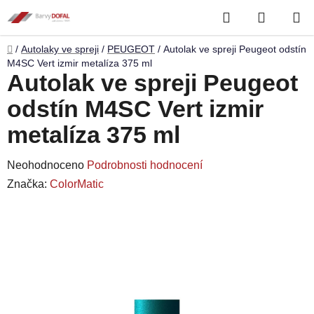
Přejít
Hledat
NÁKUP
na
obsah
KOŠÍK
Domů
/
Autolaky ve spreji
/
PEUGEOT
/
Autolak ve spreji Peugeot odstín
M4SC Vert izmir metalíza 375 ml
Autolak ve spreji Peugeot
odstín M4SC Vert izmir
metalíza 375 ml
Průměrné
Neohodnoceno
Podrobnosti hodnocení
hodnocení
Značka:
ColorMatic
produktu
je
0,0
z
5
hvězdiček.