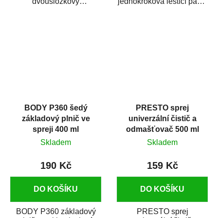
dvousložkový
jednokroková leštící pasta
polyesterový tmel s
nové generace s
dobrými plnícími
obsahem vysoce
schopnostmi. Je...
kvalitního...
BODY P360 šedý
PRESTO sprej
základový plnič ve
univerzální čistič a
spreji 400 ml
odmašťovač 500 ml
Skladem
Skladem
190 Kč
159 Kč
DO KOŠÍKU
DO KOŠÍKU
BODY P360 základový
PRESTO sprej