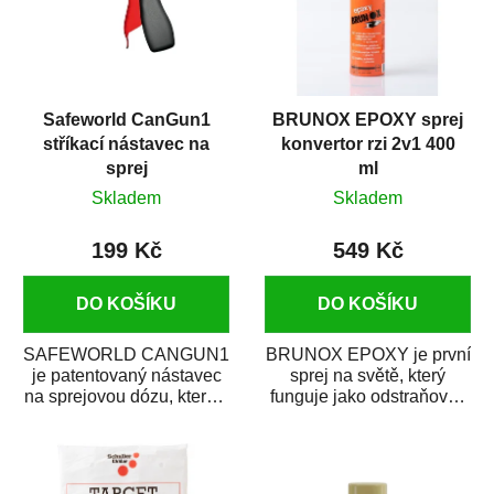
Safeworld CanGun1
BRUNOX EPOXY sprej
stříkací nástavec na
konvertor rzi 2v1 400
sprej
ml
Skladem
Skladem
199 Kč
549 Kč
DO KOŠÍKU
DO KOŠÍKU
SAFEWORLD CANGUN1
BRUNOX EPOXY je první
je patentovaný nástavec
sprej na světě, který
na sprejovou dózu, který ji
funguje jako odstraňovač
promění na profesionální
rzi s epoxidovou
stříkací...
pryskyřicí. Byl...