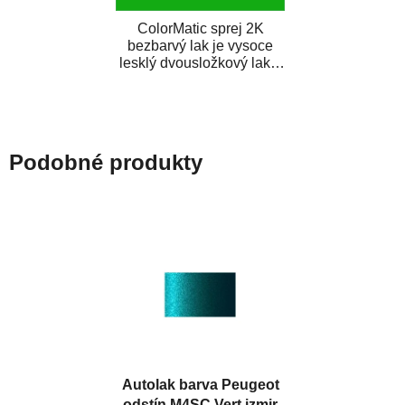
ColorMatic sprej 2K
bezbarvý lak je vysoce
lesklý dvousložkový lak s
tužidlem v spreji. Je
extrémně odolný...
Podobné produkty
Autolak barva Peugeot
odstín M4SC Vert izmir