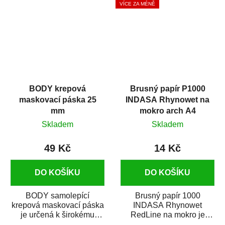
VÍCE ZA MÉNĚ
BODY krepová
Brusný papír P1000
maskovací páska 25
INDASA Rhynowet na
mm
mokro arch A4
Skladem
Skladem
49 Kč
14 Kč
DO KOŠÍKU
DO KOŠÍKU
BODY samolepící
Brusný papír 1000
krepová maskovací páska
INDASA Rhynowet
je určená k širokému
RedLine na mokro je
použití
voděodolný brusný papír