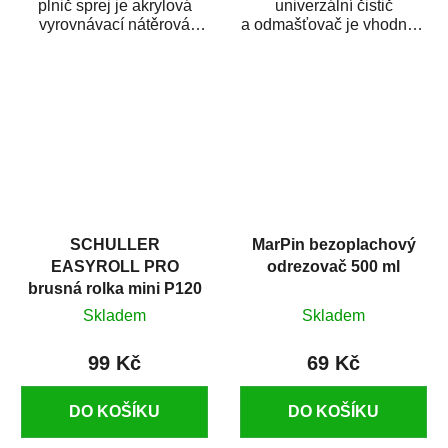
plnič sprej je akrylová
univerzální čistič
vyrovnávací nátěrová
a odmašťovač je vhodný k
hmota určená pro
odmašťování a čištění
vyplnění drobných...
kovových a plastových...
SCHULLER
MarPin bezoplachový
EASYROLL PRO
odrezovač 500 ml
brusná rolka mini P120
Skladem
Skladem
99 Kč
69 Kč
DO KOŠÍKU
DO KOŠÍKU