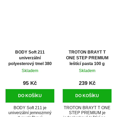
v autoopravárenství
určený především pro...
i v domácí dílně....
BODY Soft 211
TROTON BRAYT T
univerzální
ONE STEP PREMIUM
polyesterový tmel 380
leštící pasta 100 g
g
Skladem
Skladem
95 Kč
239 Kč
DO KOŠÍKU
DO KOŠÍKU
BODY Soft 211 je
TROTON BRAYT T ONE
univerzální jemnozrnný
STEP PREMIUM je