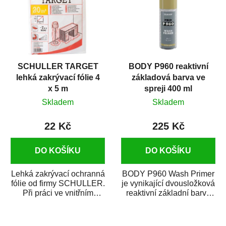
SCHULLER TARGET
BODY P960 reaktivní
lehká zakrývací fólie 4
základová barva ve
x 5 m
spreji 400 ml
Skladem
Skladem
22 Kč
225 Kč
DO KOŠÍKU
DO KOŠÍKU
Lehká zakrývací ochranná
BODY P960 Wash Primer
fólie od firmy SCHULLER.
je vynikající dvousložková
Při práci ve vnitřním
reaktivní základní barva
prostředí chrání před
ve spreji. Je vhodná
zastříkáním...
jako...