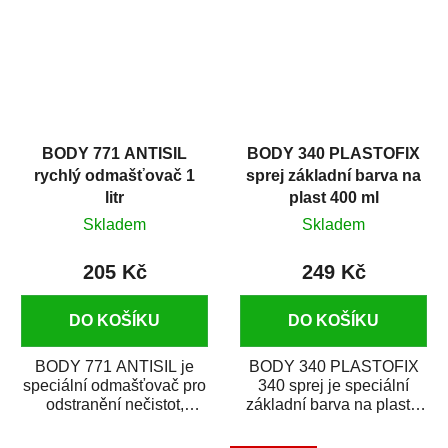
BODY 771 ANTISIL
BODY 340 PLASTOFIX
rychlý odmašťovač 1
sprej základní barva na
litr
plast 400 ml
Skladem
Skladem
205 Kč
249 Kč
DO KOŠÍKU
DO KOŠÍKU
BODY 771 ANTISIL je
BODY 340 PLASTOFIX
speciální odmašťovač pro
340 sprej je speciální
odstranění nečistot,
základní barva na plasty,
silikónu a mastnoty z
která zajistí přilnavost
povrchů před jejich...
vrchních...