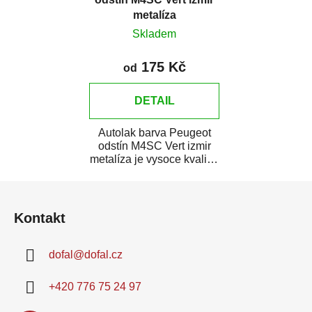
metalíza
Skladem
175 Kč
od
DETAIL
Autolak barva Peugeot
odstín M4SC Vert izmir
metalíza je vysoce kvalitní
barva na auto na bodové
Z
opravy,...
á
Kontakt
p
a
dofal
@
dofal.cz
t
í
+420 776 75 24 97