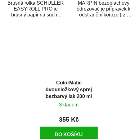
Brusná rolka SCHULLER
MARPIN bezoplachový
EASYROLL PRO je
odrezovač je přípravek k
brusný papír na suché
odstranění koroze (rzi)
broušení dodávaný ve
z kovových předmětů.
formě praktické rolky. Je...
Odrezovač po...
ColorMatic
dvousložkový sprej
bezbarvý lak 200 ml
Skladem
355 Kč
DO KOŠÍKU