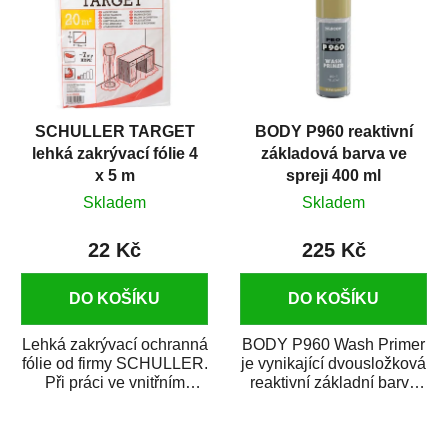
SCHULLER TARGET
BODY P960 reaktivní
lehká zakrývací fólie 4
základová barva ve
x 5 m
spreji 400 ml
Skladem
Skladem
22 Kč
225 Kč
DO KOŠÍKU
DO KOŠÍKU
Lehká zakrývací ochranná
BODY P960 Wash Primer
fólie od firmy SCHULLER.
je vynikající dvousložková
Při práci ve vnitřním
reaktivní základní barva
prostředí chrání před
ve spreji. Je vhodná
zastříkáním...
jako...