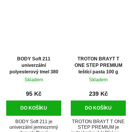
v autoopravárenství
určený především pro...
i v domácí dílně....
BODY Soft 211
TROTON BRAYT T
univerzální
ONE STEP PREMIUM
polyesterový tmel 380
leštící pasta 100 g
g
Skladem
Skladem
95 Kč
239 Kč
DO KOŠÍKU
DO KOŠÍKU
BODY Soft 211 je
TROTON BRAYT T ONE
univerzální jemnozrnný
STEP PREMIUM je