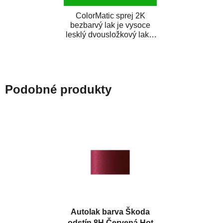
ColorMatic sprej 2K
bezbarvý lak je vysoce
lesklý dvousložkový lak s
tužidlem v spreji. Je
extrémně odolný...
Podobné produkty
Autolak barva Škoda
odstín 8H Červená Hot