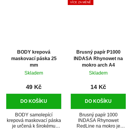
VÍCE ZA MÉNĚ
BODY krepová
Brusný papír P1000
maskovací páska 25
INDASA Rhynowet na
mm
mokro arch A4
Skladem
Skladem
49 Kč
14 Kč
DO KOŠÍKU
DO KOŠÍKU
BODY samolepící
Brusný papír 1000
krepová maskovací páska
INDASA Rhynowet
je určená k širokému
RedLine na mokro je
použití
voděodolný brusný papír