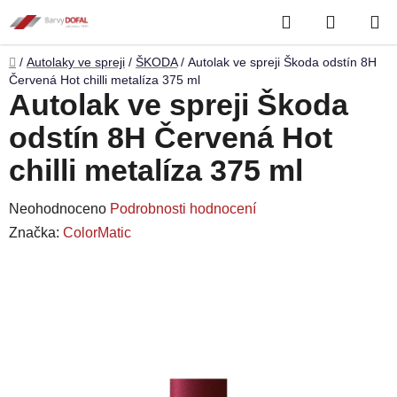
Přejít
Hledat
NÁKUP
na
obsah
KOŠÍK
Domů
/
Autolaky ve spreji
/
ŠKODA
/
Autolak ve spreji Škoda odstín 8H
Červená Hot chilli metalíza 375 ml
Autolak ve spreji Škoda
odstín 8H Červená Hot
chilli metalíza 375 ml
Průměrné
Neohodnoceno
Podrobnosti hodnocení
hodnocení
Značka:
ColorMatic
produktu
je
0,0
z
5
hvězdiček.