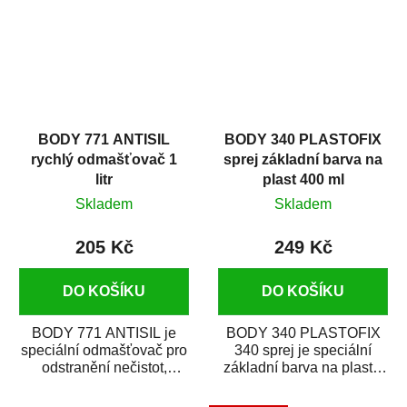
BODY 771 ANTISIL
BODY 340 PLASTOFIX
rychlý odmašťovač 1
sprej základní barva na
litr
plast 400 ml
Skladem
Skladem
205 Kč
249 Kč
DO KOŠÍKU
DO KOŠÍKU
BODY 771 ANTISIL je
BODY 340 PLASTOFIX
speciální odmašťovač pro
340 sprej je speciální
odstranění nečistot,
základní barva na plasty,
silikónu a mastnoty z
která zajistí přilnavost
povrchů před jejich...
vrchních...