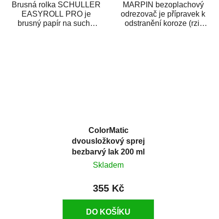
Brusná rolka SCHULLER
MARPIN bezoplachový
EASYROLL PRO je
odrezovač je přípravek k
brusný papír na suché
odstranění koroze (rzi)
broušení dodávaný ve
z kovových předmětů.
formě praktické rolky. Je...
Odrezovač po...
ColorMatic
dvousložkový sprej
bezbarvý lak 200 ml
Skladem
355 Kč
DO KOŠÍKU