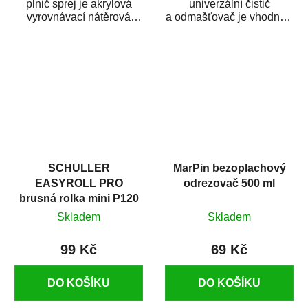
plnič sprej je akrylová
univerzální čistič
vyrovnávací nátěrová
a odmašťovač je vhodný k
hmota určená pro
odmašťování a čištění
vyplnění drobných...
kovových a plastových...
SCHULLER
MarPin bezoplachový
EASYROLL PRO
odrezovač 500 ml
brusná rolka mini P120
Skladem
Skladem
99 Kč
69 Kč
DO KOŠÍKU
DO KOŠÍKU