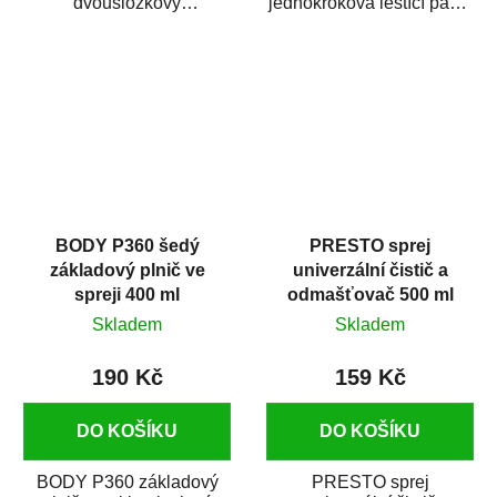
dvousložkový
jednokroková leštící pasta
polyesterový tmel s
nové generace s
dobrými plnícími
obsahem vysoce
schopnostmi. Je...
kvalitního...
BODY P360 šedý
PRESTO sprej
základový plnič ve
univerzální čistič a
spreji 400 ml
odmašťovač 500 ml
Skladem
Skladem
190 Kč
159 Kč
DO KOŠÍKU
DO KOŠÍKU
BODY P360 základový
PRESTO sprej