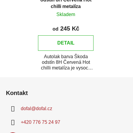
chilli metalíza
Skladem
245 Kč
od
DETAIL
Autolak barva Škoda
odstín 8H Červená Hot
chilli metalíza je vysoce
kvalitní barva na auto na
Z
bodové...
á
Kontakt
p
a
dofal
@
dofal.cz
t
í
+420 776 75 24 97