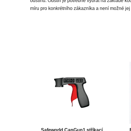
odstínu. Odstín je potřebné vybrat na základě kó
míru pro konkrétního zákazníka a není možné jej 
Safeworld CanGun1 stříkací