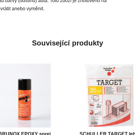
du barvy (odstínu) auta. Toto zboží je zhotoveno na
vrátit anebo vyměnit.
Související produkty
BRUNOX EPOXY sprej
SCHULLER TARGET le