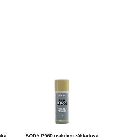
hká
BODY P960 reaktivní základová