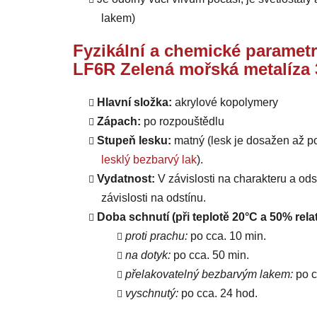
lakem)
Fyzikální a chemické parametr
LF6R Zelená mořská metalíza 
Hlavní složka:
akrylové kopolymery
Zápach:
po rozpouštědlu
Stupeň lesku:
matný (lesk je dosažen až p
lesklý bezbarvý lak
).
Vydatnost:
V závislosti na charakteru a od
závislosti na odstínu.
Doba schnutí (při teplotě 20°C a 50% relat
proti prachu:
po cca. 10 min.
na dotyk:
po cca. 50 min.
přelakovatelný bezbarvým lakem:
po c
vyschnutý:
po cca. 24 hod.