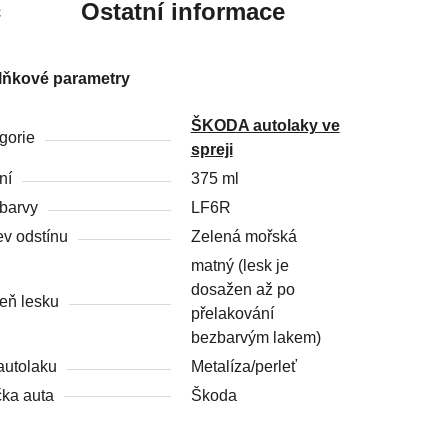
c
Ostatní informace
lňkové parametry
ŠKODA autolaky ve
gorie
spreji
ní
375 ml
barvy
LF6R
v odstínu
Zelená mořská
matný (lesk je
dosažen až po
eň lesku
přelakování
bezbarvým lakem)
autolaku
Metalíza/perleť
ka auta
Škoda