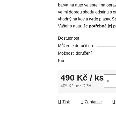
barva na auto ve spreji na opr
0,0
velmi dobrou shodu odstínu s or
z
vhodný na kov a tvrdé plasty. S
5
Vašeho auta.
Je potřebné jej 
hvězdiček.
Dostupnost
Můžeme doručit do:
Možnosti doručení
Kód:
490 Kč
/ ks
405 Kč bez DPH
Měrná cena:
Tisk
Zeptat se