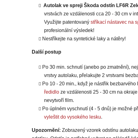
Autolak ve spreji Škoda odstín LF6R Ze
vrstvách ze vzdálenosti cca 20 - 30 cm v int
Využijte patentovaný
stříkací nástavec 
profesionální výsledek!
Nestříkejte na syntetické laky a nátěry!
Další postup
Po 30 min. schnutí (anebo po zmatnění), ne
vrstvy autolaku, přelakujte 2 vrstvami bezb
Po 10 - 20 min., když je nástřik bezbarvého 
ředidlo
ze vzdálenosti 25 - 30 cm na okraje
nevytvoří film.
Po úplném vyschnutí (4 - 5 dnů) je možné
vyleštit do vysokého lesku
.
Upozornění:
Zobrazený vzorek odstínu autolaku