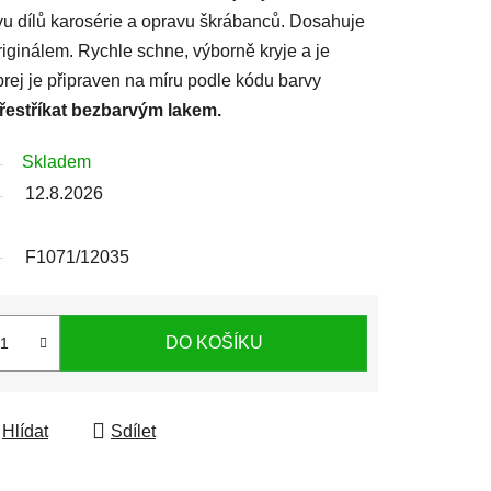
avu dílů karosérie a opravu škrábanců. Dosahuje
iginálem. Rychle schne, výborně kryje a je
prej je připraven na míru podle kódu barvy
přestříkat bezbarvým lakem.
Skladem
12.8.2026
F1071/12035
DO KOŠÍKU
Hlídat
Sdílet