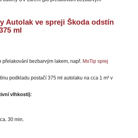
y Autolak ve spreji Škoda odstín
375 ml
o přelakování bezbarvým lakem, např.
MoTip sprej
stínu podkladu postačí 375 ml autolaku na cca 1 m² v
ivní vlhkosti):
ca. 30 min.