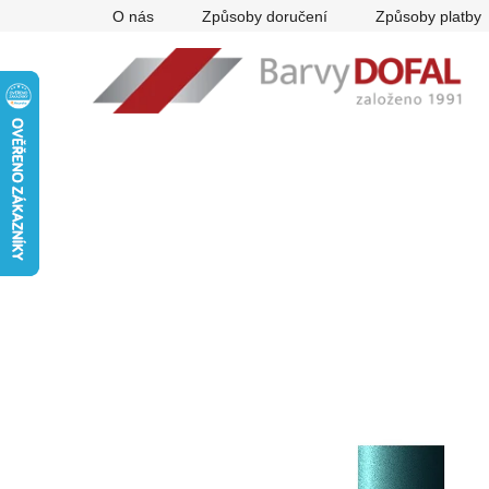
Přejít
O nás
Způsoby doručení
Způsoby platby
na
obsah