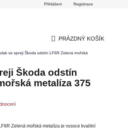
Přihlášení
Registrace
any osobních údajů
Reklamace
Odstoupení od smlouvy
PRÁZDNÝ KOŠÍK
NÁKUPNÍ
olak ve spreji Škoda odstín LF6R Zelená mořská
KOŠÍK
reji Škoda odstín
mořská metalíza 375
dnocení
 LF6R Zelená mořská metalíza je vysoce kvalitní