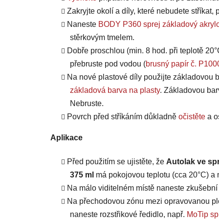
Zakryjte okolí a díly, které nebudete stříkat
Naneste
BODY P360 sprej základový akrylo
stěrkovým tmelem.
Dobře proschlou (min. 8 hod. při teplotě 20°
přebruste pod vodou (
brusný papír č. P100
Na nové plastové díly použijte základovou b
základová barva na plasty
. Základovou bar
Nebruste.
Povrch před stříkáním důkladně
očistěte
a o
Aplikace
Před použitím se ujistěte, že
Autolak ve sp
375 ml
má pokojovou teplotu (cca 20°C) a m
Na málo viditelném místě naneste zkušební n
Na přechodovou zónu mezi opravovanou plo
naneste rozstřikové ředidlo, např.
MoTip spr