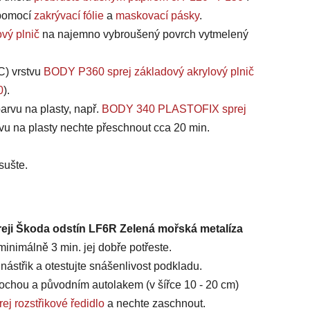
, pomocí
zakrývací fólie
a
maskovací pásky
.
vý plnič
na najemno vybroušený povrch vytmelený
C) vrstvu
BODY P360 sprej základový akrylový plnič
0
).
arvu na plasty, např.
BODY 340 PLASTOFIX sprej
vu na plasty nechte přeschnout cca 20 min.
sušte.
reji Škoda odstín LF6R Zelená mořská metalíza
inimálně 3 min. jej dobře potřeste.
ástřik a otestujte snášenlivost podkladu.
chou a původním autolakem (v šířce 10 - 20 cm)
ej rozstřikové ředidlo
a nechte zaschnout.