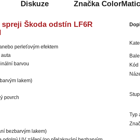
Diskuze
Značka
ColorMati
e spreji Škoda odstín LF6R
Dop
l
Kate
m anebo perleťovým efektem
 auta
Bale
inální barvou
Kód 
Náze
ezbarvým lakem)
Stup
ký povrch
Typ 
Znač
vání bezbarvým lakem)
ý a odolný UV záření (po přelakování bezbarvým