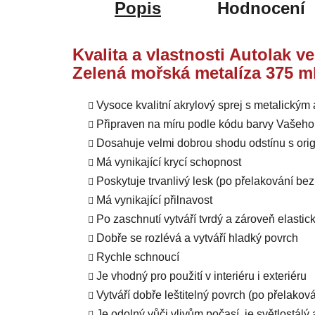
Popis
Hodnocení
Kvalita a vlastnosti Autolak v
Zelená mořská metalíza 375 m
Vysoce kvalitní akrylový sprej s metalický
Připraven na míru podle kódu barvy Vašeho
Dosahuje velmi dobrou shodu odstínu s orig
Má vynikající krycí schopnost
Poskytuje trvanlivý lesk (po přelakování b
Má vynikající přilnavost
Po zaschnutí vytváří tvrdý a zároveň elastic
Dobře se rozlévá a vytváří hladký povrch
Rychle schnoucí
Je vhodný pro použití v interiéru i exteriéru
Vytváří dobře leštitelný povrch (po přelako
Je odolný vůči vlivům počasí, je světlostál