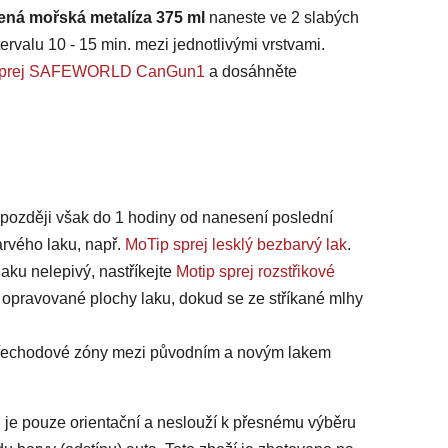
lená mořská metalíza 375 ml
naneste ve 2 slabých
ervalu 10 - 15 min. mezi jednotlivými vrstvami.
na sprej SAFEWORLD CanGun1
a dosáhněte
jpozději však do 1 hodiny od nanesení poslední
arvého laku, např.
MoTip sprej lesklý bezbarvý lak
.
laku nelepivý, nastříkejte
Motip sprej rozstřikové
 opravované plochy laku, dokud se ze stříkané mlhy
 přechodové zóny mezi původním a novým lakem
 je pouze orientační a neslouží k přesnému výběru