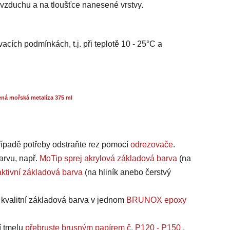
i vzduchu a na tloušťce nanesené vrstvy.
acích podmínkách, t.j. při teplotě 10 - 25°C a
ná mořská metalíza 375 ml
případě potřeby odstraňte rez pomocí
odrezovače
.
arvu, např.
MoTip sprej akrylová základová barva
(na
ktivní základová barva
(na hliník anebo čerstvý
a kvalitní základová barva v jednom
BRUNOX epoxy
í tmelu
přebruste brusným papírem č. P120 - P150
.