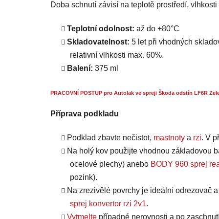
Doba schnutí závisí na teplotě prostředí, vlhkost
Teplotní odolnost:
až do +80°C
Skladovatelnost:
5 let při vhodných skladov
relativní vlhkosti max. 60%.
Balení:
375 ml
PRACOVNÍ POSTUP pro Autolak ve spreji Škoda odstín LF6R Zele
Příprava podkladu
Podklad zbavte nečistot,
mastnoty
a
rzi
. V 
Na holý kov použijte vhodnou základovou b
ocelové plechy) anebo
BODY 960 sprej rea
pozink).
Na zrezivělé povrchy je ideální odrezovač 
sprej konvertor rzi 2v1
.
Vytmelte
případné nerovnosti a po zaschnut