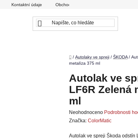
Kontaktní údaje
Obchodní podmínky
Podmínky ochr
Domů
/
Autolaky ve spreji
/
ŠKODA
/
Aut
metalíza 375 ml
Autolak ve sp
LF6R Zelená 
ml
Průměrné
Neohodnoceno
Podrobnosti ho
hodnocení
Značka:
ColorMatic
produktu
Autolak ve spreji Škoda odstín
je