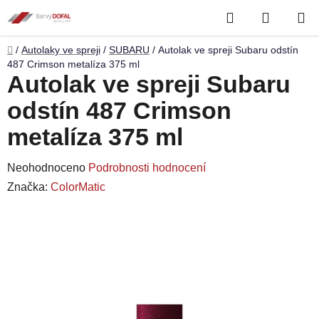
Přejít
Hledat
NÁKUP
na
obsah
KOŠÍK
Domů
/
Autolaky ve spreji
/
SUBARU
/
Autolak ve spreji Subaru odstín
487 Crimson metalíza 375 ml
Autolak ve spreji Subaru
odstín 487 Crimson
metalíza 375 ml
Průměrné
Neohodnoceno
Podrobnosti hodnocení
hodnocení
Značka:
ColorMatic
produktu
je
0,0
z
5
hvězdiček.