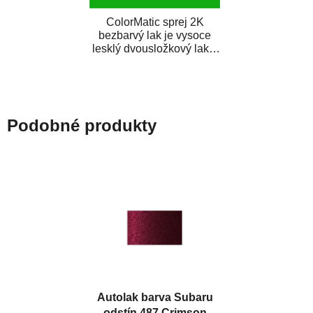
ColorMatic sprej 2K
bezbarvý lak je vysoce
lesklý dvousložkový lak s
tužidlem v spreji. Je
extrémně odolný...
Podobné produkty
Autolak barva Subaru
odstín 487 Crimson