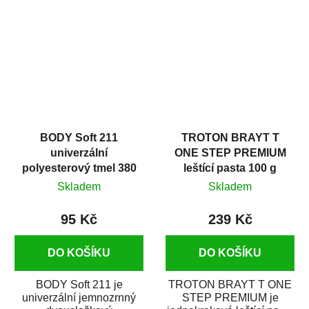
v autoopravárenství
určený především pro...
i v domácí dílně....
BODY Soft 211
TROTON BRAYT T
univerzální
ONE STEP PREMIUM
polyesterový tmel 380
leštící pasta 100 g
g
Skladem
Skladem
95 Kč
239 Kč
DO KOŠÍKU
DO KOŠÍKU
BODY Soft 211 je
TROTON BRAYT T ONE
univerzální jemnozrnný
STEP PREMIUM je