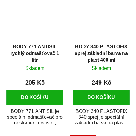
BODY 771 ANTISIL
BODY 340 PLASTOFIX
rychlý odmašťovač 1
sprej základní barva na
litr
plast 400 ml
Skladem
Skladem
205 Kč
249 Kč
DO KOŠÍKU
DO KOŠÍKU
BODY 771 ANTISIL je
BODY 340 PLASTOFIX
speciální odmašťovač pro
340 sprej je speciální
odstranění nečistot,
základní barva na plasty,
silikónu a mastnoty z
která zajistí přilnavost
povrchů před jejich...
vrchních...