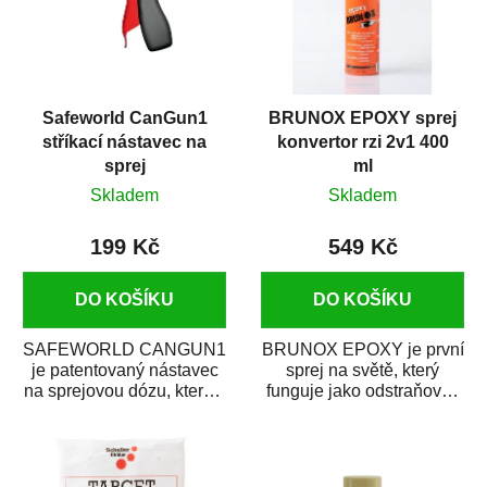
Safeworld CanGun1
BRUNOX EPOXY sprej
stříkací nástavec na
konvertor rzi 2v1 400
sprej
ml
Skladem
Skladem
199 Kč
549 Kč
DO KOŠÍKU
DO KOŠÍKU
SAFEWORLD CANGUN1
BRUNOX EPOXY je první
je patentovaný nástavec
sprej na světě, který
na sprejovou dózu, který ji
funguje jako odstraňovač
promění na profesionální
rzi s epoxidovou
stříkací...
pryskyřicí. Byl...