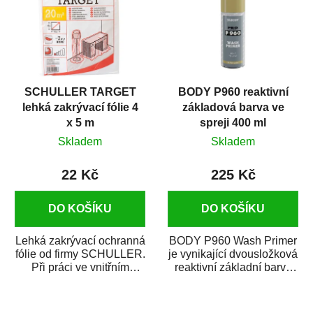
SCHULLER TARGET
BODY P960 reaktivní
lehká zakrývací fólie 4
základová barva ve
x 5 m
spreji 400 ml
Skladem
Skladem
22 Kč
225 Kč
DO KOŠÍKU
DO KOŠÍKU
Lehká zakrývací ochranná
BODY P960 Wash Primer
fólie od firmy SCHULLER.
je vynikající dvousložková
Při práci ve vnitřním
reaktivní základní barva
prostředí chrání před
ve spreji. Je vhodná
zastříkáním...
jako...