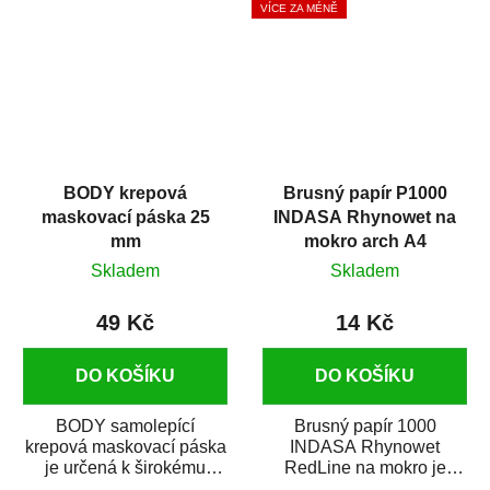
VÍCE ZA MÉNĚ
BODY krepová
Brusný papír P1000
maskovací páska 25
INDASA Rhynowet na
mm
mokro arch A4
Skladem
Skladem
49 Kč
14 Kč
DO KOŠÍKU
DO KOŠÍKU
BODY samolepící
Brusný papír 1000
krepová maskovací páska
INDASA Rhynowet
je určená k širokému
RedLine na mokro je
použití
voděodolný brusný papír