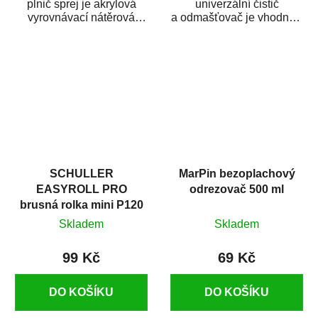
plnič sprej je akrylová
univerzální čistič
vyrovnávací nátěrová
a odmašťovač je vhodný k
hmota určená pro
odmašťování a čištění
vyplnění drobných...
kovových a plastových...
SCHULLER
MarPin bezoplachový
EASYROLL PRO
odrezovač 500 ml
brusná rolka mini P120
Skladem
Skladem
99 Kč
69 Kč
DO KOŠÍKU
DO KOŠÍKU