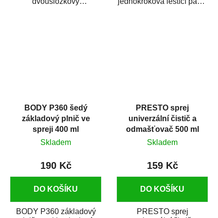
dvousložkový
jednokroková leštící pasta
polyesterový tmel s
nové generace s
dobrými plnícími
obsahem vysoce
schopnostmi. Je...
kvalitního...
BODY P360 šedý
PRESTO sprej
základový plnič ve
univerzální čistič a
spreji 400 ml
odmašťovač 500 ml
Skladem
Skladem
190 Kč
159 Kč
DO KOŠÍKU
DO KOŠÍKU
BODY P360 základový
PRESTO sprej