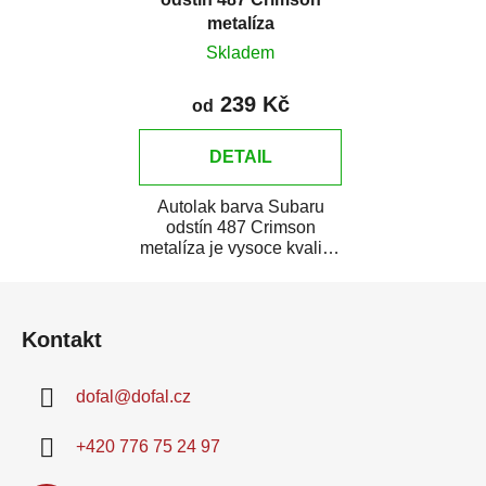
metalíza
Skladem
239 Kč
od
DETAIL
Autolak barva Subaru
odstín 487 Crimson
metalíza je vysoce kvalitní
barva na auto na bodové
Z
opravy, opravy...
á
Kontakt
p
a
dofal
@
dofal.cz
t
í
+420 776 75 24 97