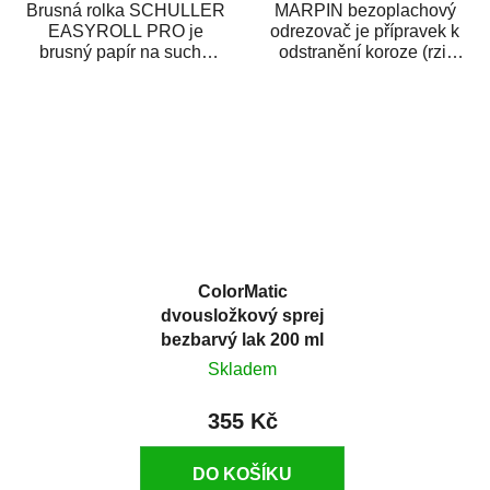
Brusná rolka SCHULLER
MARPIN bezoplachový
EASYROLL PRO je
odrezovač je přípravek k
brusný papír na suché
odstranění koroze (rzi)
broušení dodávaný ve
z kovových předmětů.
formě praktické rolky. Je...
Odrezovač po...
ColorMatic
dvousložkový sprej
bezbarvý lak 200 ml
Skladem
355 Kč
DO KOŠÍKU