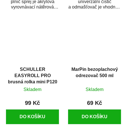
plnič sprej je akrylová
univerzální čistič
vyrovnávací nátěrová
a odmašťovač je vhodný k
hmota určená pro
odmašťování a čištění
vyplnění drobných...
kovových a plastových...
SCHULLER
MarPin bezoplachový
EASYROLL PRO
odrezovač 500 ml
brusná rolka mini P120
Skladem
Skladem
99 Kč
69 Kč
DO KOŠÍKU
DO KOŠÍKU