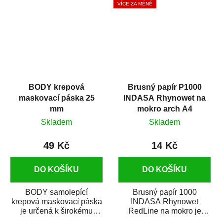
VÍCE ZA MÉNĚ
BODY krepová
Brusný papír P1000
maskovací páska 25
INDASA Rhynowet na
mm
mokro arch A4
Skladem
Skladem
49 Kč
14 Kč
DO KOŠÍKU
DO KOŠÍKU
BODY samolepící
Brusný papír 1000
krepová maskovací páska
INDASA Rhynowet
je určená k širokému
RedLine na mokro je
použití
voděodolný brusný papír