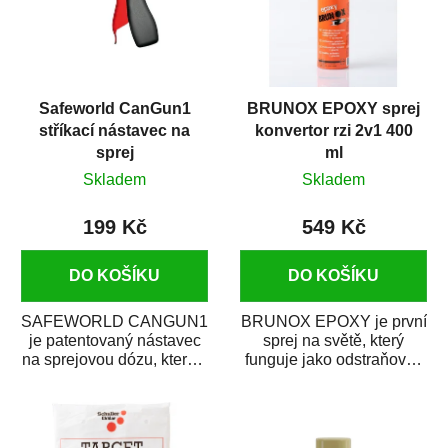
Safeworld CanGun1
BRUNOX EPOXY sprej
stříkací nástavec na
konvertor rzi 2v1 400
sprej
ml
Skladem
Skladem
199 Kč
549 Kč
DO KOŠÍKU
DO KOŠÍKU
SAFEWORLD CANGUN1
BRUNOX EPOXY je první
je patentovaný nástavec
sprej na světě, který
na sprejovou dózu, který ji
funguje jako odstraňovač
promění na profesionální
rzi s epoxidovou
stříkací...
pryskyřicí. Byl...