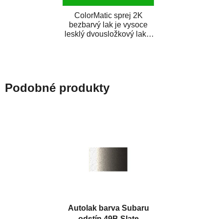
ColorMatic sprej 2K
bezbarvý lak je vysoce
lesklý dvousložkový lak s
tužidlem v spreji. Je
extrémně odolný...
Podobné produkty
Autolak barva Subaru
odstín 49B Slate