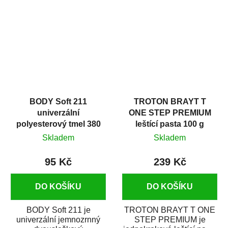
v autoopravárenství
určený především pro...
i v domácí dílně....
BODY Soft 211
TROTON BRAYT T
univerzální
ONE STEP PREMIUM
polyesterový tmel 380
leštící pasta 100 g
g
Skladem
Skladem
95 Kč
239 Kč
DO KOŠÍKU
DO KOŠÍKU
BODY Soft 211 je
TROTON BRAYT T ONE
univerzální jemnozrnný
STEP PREMIUM je