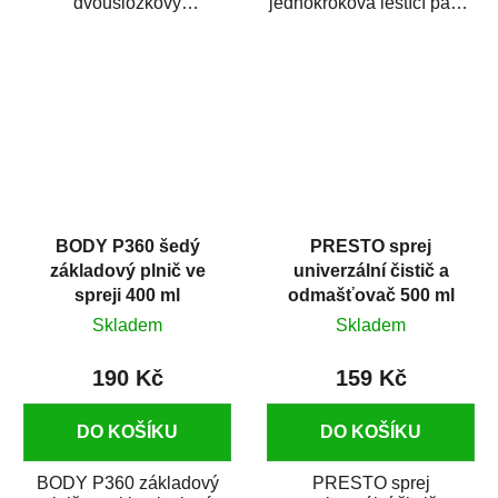
dvousložkový
jednokroková leštící pasta
polyesterový tmel s
nové generace s
dobrými plnícími
obsahem vysoce
schopnostmi. Je...
kvalitního...
BODY P360 šedý
PRESTO sprej
základový plnič ve
univerzální čistič a
spreji 400 ml
odmašťovač 500 ml
Skladem
Skladem
190 Kč
159 Kč
DO KOŠÍKU
DO KOŠÍKU
BODY P360 základový
PRESTO sprej