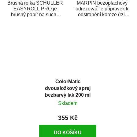
Brusná rolka SCHULLER
MARPIN bezoplachový
EASYROLL PRO je
odrezovač je přípravek k
brusný papír na suché
odstranění koroze (rzi)
broušení dodávaný ve
z kovových předmětů.
formě praktické rolky. Je...
Odrezovač po...
ColorMatic
dvousložkový sprej
bezbarvý lak 200 ml
Skladem
355 Kč
DO KOŠÍKU