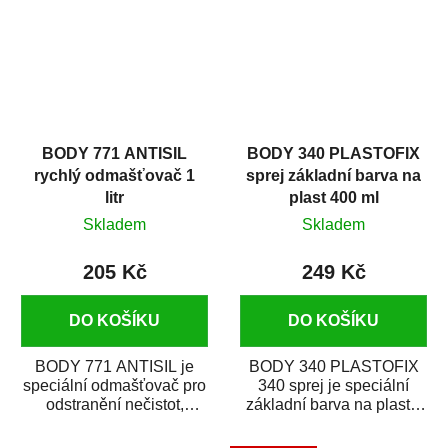
BODY 771 ANTISIL
BODY 340 PLASTOFIX
rychlý odmašťovač 1
sprej základní barva na
litr
plast 400 ml
Skladem
Skladem
205 Kč
249 Kč
DO KOŠÍKU
DO KOŠÍKU
BODY 771 ANTISIL je
BODY 340 PLASTOFIX
speciální odmašťovač pro
340 sprej je speciální
odstranění nečistot,
základní barva na plasty,
silikónu a mastnoty z
která zajistí přilnavost
povrchů před jejich...
vrchních...