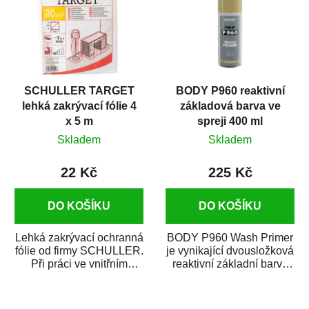
SCHULLER TARGET
BODY P960 reaktivní
lehká zakrývací fólie 4
základová barva ve
x 5 m
spreji 400 ml
Skladem
Skladem
22 Kč
225 Kč
DO KOŠÍKU
DO KOŠÍKU
Lehká zakrývací ochranná
BODY P960 Wash Primer
fólie od firmy SCHULLER.
je vynikající dvousložková
Při práci ve vnitřním
reaktivní základní barva
prostředí chrání před
ve spreji. Je vhodná
zastříkáním...
jako...