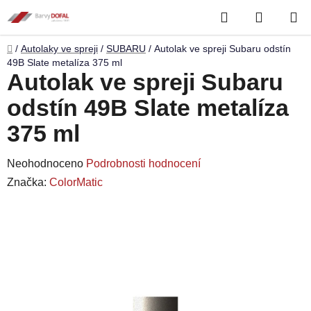
Přejít
Hledat
NÁKUP
na
obsah
KOŠÍK
Domů
/
Autolaky ve spreji
/
SUBARU
/
Autolak ve spreji Subaru odstín
49B Slate metalíza 375 ml
Autolak ve spreji Subaru
odstín 49B Slate metalíza
375 ml
Průměrné
Neohodnoceno
Podrobnosti hodnocení
hodnocení
Značka:
ColorMatic
produktu
je
0,0
z
5
hvězdiček.