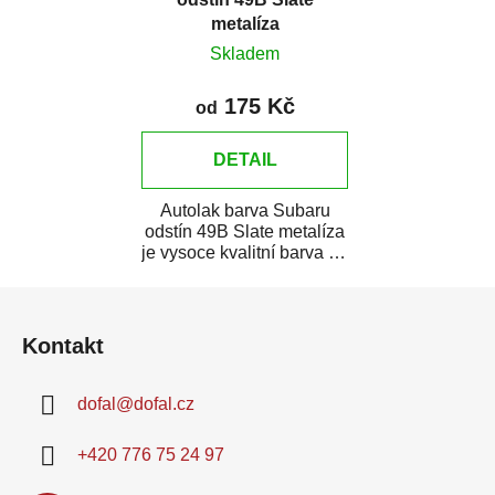
metalíza
Skladem
175 Kč
od
DETAIL
Autolak barva Subaru
odstín 49B Slate metalíza
je vysoce kvalitní barva na
auto na bodové opravy,
Z
opravy...
á
Kontakt
p
a
dofal
@
dofal.cz
t
í
+420 776 75 24 97