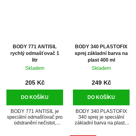
BODY 771 ANTISIL
BODY 340 PLASTOFIX
rychlý odmašťovač 1
sprej základní barva na
litr
plast 400 ml
Skladem
Skladem
205 Kč
249 Kč
DO KOŠÍKU
DO KOŠÍKU
BODY 771 ANTISIL je
BODY 340 PLASTOFIX
speciální odmašťovač pro
340 sprej je speciální
odstranění nečistot,
základní barva na plasty,
silikónu a mastnoty z
která zajistí přilnavost
povrchů před jejich...
vrchních...