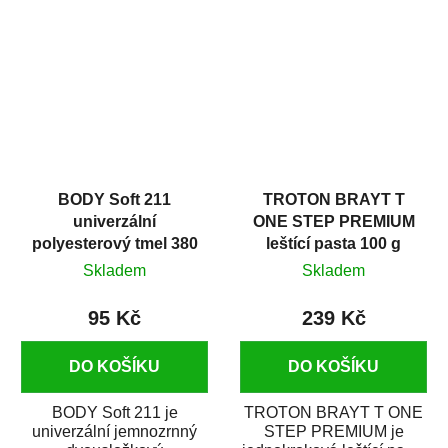
v autoopravárenství
určený především pro...
i v domácí dílně....
BODY Soft 211
TROTON BRAYT T
univerzální
ONE STEP PREMIUM
polyesterový tmel 380
leštící pasta 100 g
g
Skladem
Skladem
95 Kč
239 Kč
DO KOŠÍKU
DO KOŠÍKU
BODY Soft 211 je
TROTON BRAYT T ONE
univerzální jemnozrnný
STEP PREMIUM je