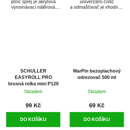
plnič sprej je akrylová
univerzální čistič
vyrovnávací nátěrová
a odmašťovač je vhodný k
hmota určená pro
odmašťování a čištění
vyplnění drobných...
kovových a plastových...
SCHULLER
MarPin bezoplachový
EASYROLL PRO
odrezovač 500 ml
brusná rolka mini P120
Skladem
Skladem
99 Kč
69 Kč
DO KOŠÍKU
DO KOŠÍKU