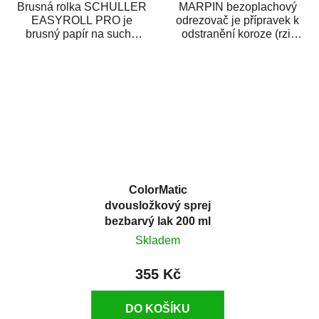
Brusná rolka SCHULLER
MARPIN bezoplachový
EASYROLL PRO je
odrezovač je přípravek k
brusný papír na suché
odstranění koroze (rzi)
broušení dodávaný ve
z kovových předmětů.
formě praktické rolky. Je...
Odrezovač po...
ColorMatic
dvousložkový sprej
bezbarvý lak 200 ml
Skladem
355 Kč
DO KOŠÍKU