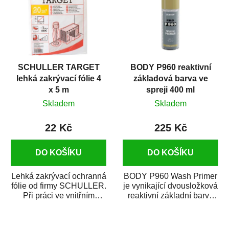
SCHULLER TARGET
BODY P960 reaktivní
lehká zakrývací fólie 4
základová barva ve
x 5 m
spreji 400 ml
Skladem
Skladem
22 Kč
225 Kč
DO KOŠÍKU
DO KOŠÍKU
Lehká zakrývací ochranná
BODY P960 Wash Primer
fólie od firmy SCHULLER.
je vynikající dvousložková
Při práci ve vnitřním
reaktivní základní barva
prostředí chrání před
ve spreji. Je vhodná
zastříkáním...
jako...