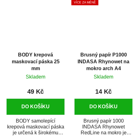
VÍCE ZA MÉNĚ
BODY krepová
Brusný papír P1000
maskovací páska 25
INDASA Rhynowet na
mm
mokro arch A4
Skladem
Skladem
49 Kč
14 Kč
DO KOŠÍKU
DO KOŠÍKU
BODY samolepící
Brusný papír 1000
krepová maskovací páska
INDASA Rhynowet
je určená k širokému
RedLine na mokro je
použití
voděodolný brusný papír