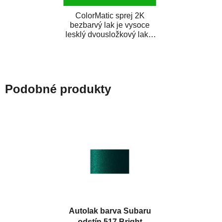
ColorMatic sprej 2K
bezbarvý lak je vysoce
lesklý dvousložkový lak s
tužidlem v spreji. Je
extrémně odolný...
Podobné produkty
Autolak barva Subaru
odstín 517 Bright