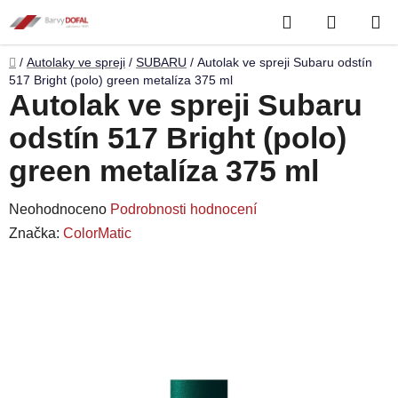
Přejít
Hledat
NÁKUP
na
obsah
KOŠÍK
Domů
/
Autolaky ve spreji
/
SUBARU
/
Autolak ve spreji Subaru odstín
517 Bright (polo) green metalíza 375 ml
Autolak ve spreji Subaru
odstín 517 Bright (polo)
green metalíza 375 ml
Průměrné
Neohodnoceno
Podrobnosti hodnocení
hodnocení
Značka:
ColorMatic
produktu
je
0,0
z
5
hvězdiček.