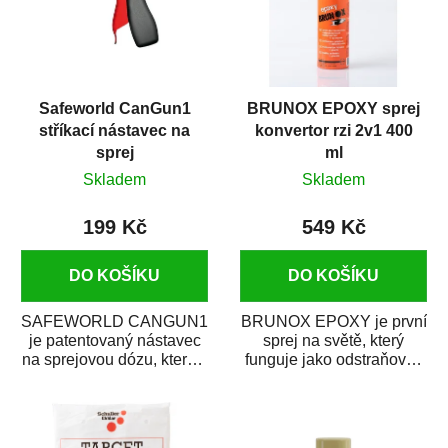
Safeworld CanGun1
BRUNOX EPOXY sprej
stříkací nástavec na
konvertor rzi 2v1 400
sprej
ml
Skladem
Skladem
199 Kč
549 Kč
DO KOŠÍKU
DO KOŠÍKU
SAFEWORLD CANGUN1
BRUNOX EPOXY je první
je patentovaný nástavec
sprej na světě, který
na sprejovou dózu, který ji
funguje jako odstraňovač
promění na profesionální
rzi s epoxidovou
stříkací...
pryskyřicí. Byl...