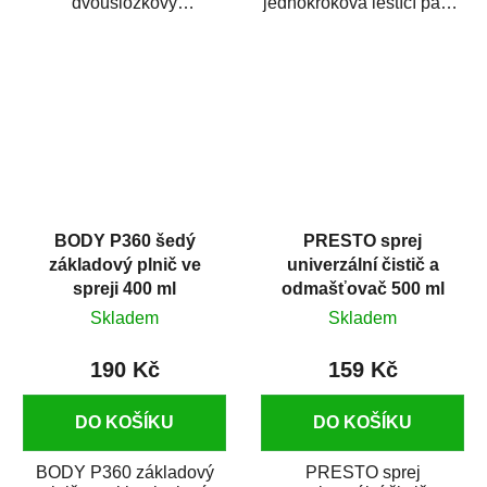
dvousložkový
jednokroková leštící pasta
polyesterový tmel s
nové generace s
dobrými plnícími
obsahem vysoce
schopnostmi. Je...
kvalitního...
BODY P360 šedý
PRESTO sprej
základový plnič ve
univerzální čistič a
spreji 400 ml
odmašťovač 500 ml
Skladem
Skladem
190 Kč
159 Kč
DO KOŠÍKU
DO KOŠÍKU
BODY P360 základový
PRESTO sprej