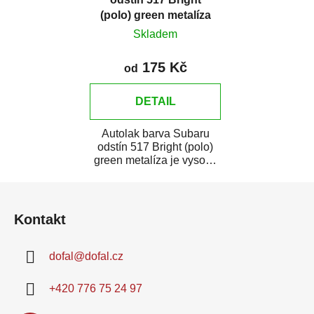
(polo) green metalíza
Skladem
175 Kč
od
DETAIL
Autolak barva Subaru
odstín 517 Bright (polo)
green metalíza je vysoce
kvalitní barva na auto na
Z
bodové...
á
Kontakt
p
a
dofal
@
dofal.cz
t
í
+420 776 75 24 97