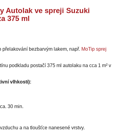
y Autolak ve spreji Suzuki
za 375 ml
o přelakování bezbarvým lakem, např.
MoTip sprej
stínu podkladu postačí 375 ml autolaku na cca 1 m² v
ivní vlhkosti):
ca. 30 min.
i vzduchu a na tloušťce nanesené vrstvy.