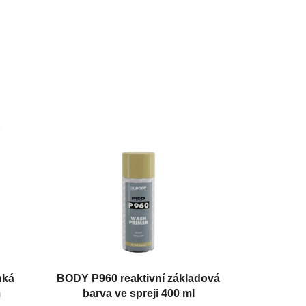
hká
BODY P960 reaktivní základová
m
barva ve spreji 400 ml