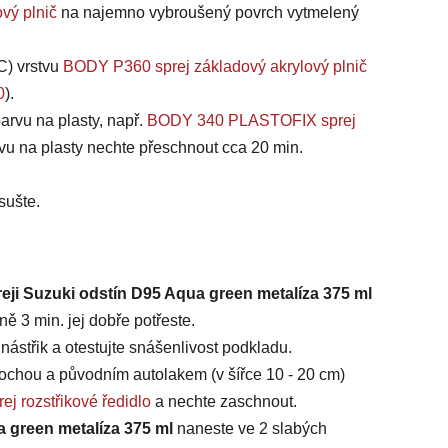
vý plnič
na najemno vybroušený povrch vytmelený
C) vrstvu
BODY P360 sprej základový akrylový plnič
0
).
arvu na plasty, např.
BODY 340 PLASTOFIX sprej
vu na plasty nechte přeschnout cca 20 min.
sušte.
reji Suzuki odstín D95 Aqua green metalíza 375 ml
ě 3 min. jej dobře potřeste.
ástřik a otestujte snášenlivost podkladu.
chou a původním autolakem (v šířce 10 - 20 cm)
ej rozstřikové ředidlo
a nechte zaschnout.
a green metalíza 375 ml
naneste ve 2 slabých