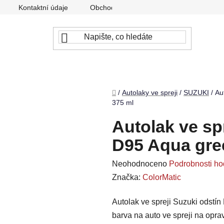
Kontaktní údaje
Obchodní podmínky
Podmínky ochr
Domů
/
Autolaky ve spreji
/
SUZUKI
/
Au
375 ml
Autolak ve sp
D95 Aqua gree
Průměrné
Neohodnoceno
Podrobnosti ho
hodnocení
Značka:
ColorMatic
produktu
Autolak ve spreji Suzuki odstín
je
barva na auto ve spreji na opr
0,0