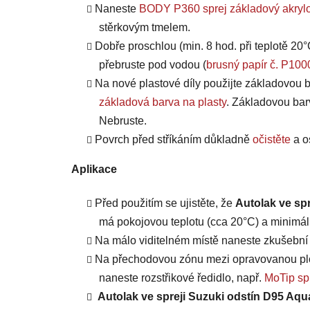
Naneste
BODY P360 sprej základový akrylo
stěrkovým tmelem.
Dobře proschlou (min. 8 hod. při teplotě 20°
přebruste pod vodou (
brusný papír č. P100
Na nové plastové díly použijte základovou b
základová barva na plasty
. Základovou bar
Nebruste.
Povrch před stříkáním důkladně
očistěte
a o
Aplikace
Před použitím se ujistěte, že
Autolak ve sp
má pokojovou teplotu (cca 20°C) a minimáln
Na málo viditelném místě naneste zkušební n
Na přechodovou zónu mezi opravovanou plo
naneste rozstřikové ředidlo, např.
MoTip spr
Autolak ve spreji Suzuki odstín D95 Aqu