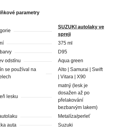
lňkové parametry
SUZUKI autolaky ve
gorie
spreji
ní
375 ml
barvy
D95
v odstínu
Aqua green
ín se používal na
Alto | Samurai | Swift
elech
| Vitara | X90
matný (lesk je
dosažen až po
eň lesku
přelakování
bezbarvým lakem)
autolaku
Metalíza/perleť
ka auta
Suzuki