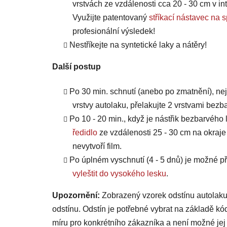
vrstvách ze vzdálenosti cca 20 - 30 cm v int
Využijte patentovaný
stříkací nástavec 
profesionální výsledek!
Nestříkejte na syntetické laky a nátěry!
Další postup
Po 30 min. schnutí (anebo po zmatnění), ne
vrstvy autolaku, přelakujte 2 vrstvami bezb
Po 10 - 20 min., když je nástřik bezbarvého 
ředidlo
ze vzdálenosti 25 - 30 cm na okraje
nevytvoří film.
Po úplném vyschnutí (4 - 5 dnů) je možné
vyleštit do vysokého lesku
.
Upozornění:
Zobrazený vzorek odstínu autolaku
odstínu. Odstín je potřebné vybrat na základě kó
míru pro konkrétního zákazníka a není možné jej 