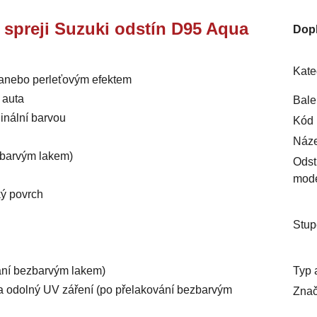
e spreji Suzuki odstín D95 Aqua
Dop
Kate
m anebo perleťovým efektem
 auta
Bale
inální barvou
Kód 
Náze
ezbarvým lakem)
Odst
mod
ký povrch
Stup
Typ 
vání bezbarvým lakem)
ý a odolný UV záření (po přelakování bezbarvým
Znač