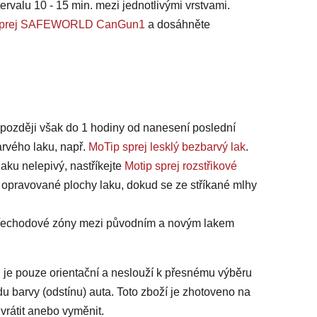
ervalu 10 - 15 min. mezi jednotlivými vrstvami.
na sprej SAFEWORLD CanGun1
a dosáhněte
jpozději však do 1 hodiny od nanesení poslední
arvého laku, např.
MoTip sprej lesklý bezbarvý lak
.
laku nelepivý, nastříkejte
Motip sprej rozstřikové
 opravované plochy laku, dokud se ze stříkané mlhy
 přechodové zóny mezi původním a novým lakem
 je pouze orientační a neslouží k přesnému výběru
du barvy (odstínu) auta. Toto zboží je zhotoveno na
vrátit anebo vyměnit.