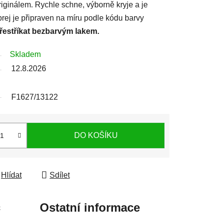
iginálem. Rychle schne, výborně kryje a je
prej je připraven na míru podle kódu barvy
přestříkat bezbarvým lakem.
Skladem
12.8.2026
F1627/13122
DO KOŠÍKU
Hlídat
Sdílet
c
Ostatní informace