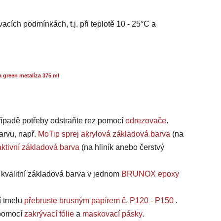
acích podmínkách, t.j. při teplotě 10 - 25°C a
 green metalíza 375 ml
případě potřeby odstraňte rez pomocí
odrezovače
.
arvu, např.
MoTip sprej akrylová základová barva
(na
ktivní základová barva
(na hliník anebo čerstvý
a kvalitní základová barva v jednom
BRUNOX epoxy
í tmelu
přebruste brusným papírem č. P120 - P150
.
, pomocí
zakrývací fólie
a
maskovací pásky
.