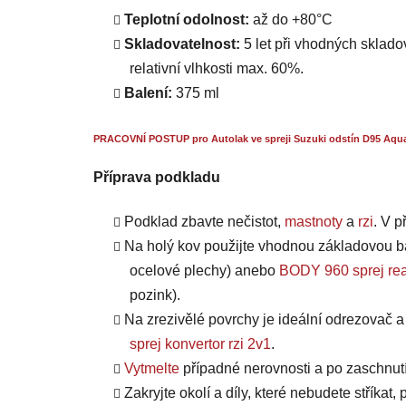
Teplotní odolnost:
až do +80°C
Skladovatelnost:
5 let při vhodných skladov
relativní vlhkosti max. 60%.
Balení:
375 ml
PRACOVNÍ POSTUP pro Autolak ve spreji Suzuki odstín D95 Aqua
Příprava podkladu
Podklad zbavte nečistot,
mastnoty
a
rzi
. V 
Na holý kov použijte vhodnou základovou b
ocelové plechy) anebo
BODY 960 sprej rea
pozink).
Na zrezivělé povrchy je ideální odrezovač 
sprej konvertor rzi 2v1
.
Vytmelte
případné nerovnosti a po zaschnut
Zakryjte okolí a díly, které nebudete stříkat