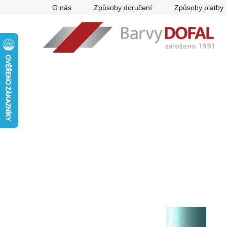
Přejít
O nás
Způsoby doručení
Způsoby platby
na
obsah