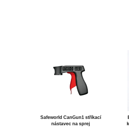
Safeworld CanGun1 stříkací
nástavec na sprej
k