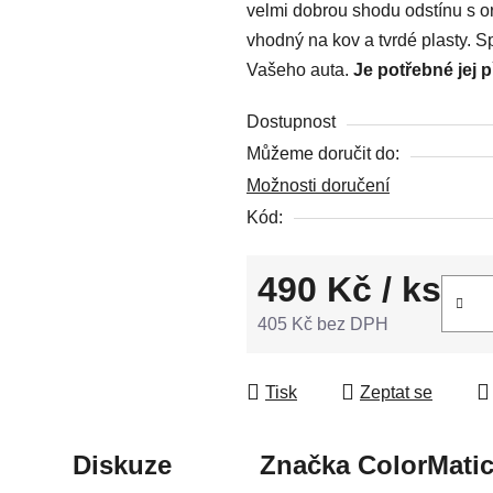
velmi dobrou shodu odstínu s or
z
vhodný na kov a tvrdé plasty. S
5
Vašeho auta.
Je potřebné jej 
hvězdiček.
Dostupnost
Můžeme doručit do:
Možnosti doručení
Kód:
490 Kč
/ ks
405 Kč bez DPH
Měrná cena:
Tisk
Zeptat se
Diskuze
Značka
ColorMati