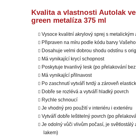
Kvalita a vlastnosti Autolak v
green metalíza 375 ml
Vysoce kvalitní akrylový sprej s metalický
Připraven na míru podle kódu barvy Vašeho
Dosahuje velmi dobrou shodu odstínu s orig
Má vynikající krycí schopnost
Poskytuje trvanlivý lesk (po přelakování b
Má vynikající přilnavost
Po zaschnutí vytváří tvrdý a zároveň elastic
Dobře se rozlévá a vytváří hladký povrch
Rychle schnoucí
Je vhodný pro použití v interiéru i exteriéru
Vytváří dobře leštitelný povrch (po přelako
Je odolný vůči vlivům počasí, je světlostál
lakem)