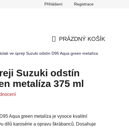
Přihlášení
Registrace
any osobních údajů
Reklamace
Odstoupení od smlouvy
PRÁZDNÝ KOŠÍK
NÁKUPNÍ
tolak ve spreji Suzuki odstín D95 Aqua green metalíza
KOŠÍK
reji Suzuki odstín
n metalíza 375 ml
dnocení
 D95 Aqua green metalíza je vysoce kvalitní
avu dílů karosérie a opravu škrábanců. Dosahuje