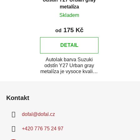
metalíza
Skladem
175 Kč
od
DETAIL
Autolak barva Suzuki
odstín Y27 Urban gray
metalíza je vysoce kvalitní
barva na auto na bodové
Z
opravy,...
á
Kontakt
p
a
dofal
@
dofal.cz
t
í
+420 776 75 24 97