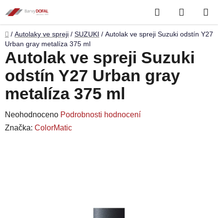
Přejít
Hledat
NÁKUP
na
obsah
KOŠÍK
Domů
/
Autolaky ve spreji
/
SUZUKI
/
Autolak ve spreji Suzuki odstín Y27
Urban gray metalíza 375 ml
Autolak ve spreji Suzuki
odstín Y27 Urban gray
metalíza 375 ml
Průměrné
Neohodnoceno
Podrobnosti hodnocení
hodnocení
Značka:
ColorMatic
produktu
je
0,0
z
5
hvězdiček.