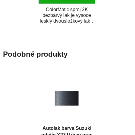
ColorMatic sprej 2K
bezbarvý lak je vysoce
lesklý dvousložkový lak s
tužidlem v spreji. Je
extrémně odolný...
Podobné produkty
Autolak barva Suzuki
odstín Y27 Urban gray