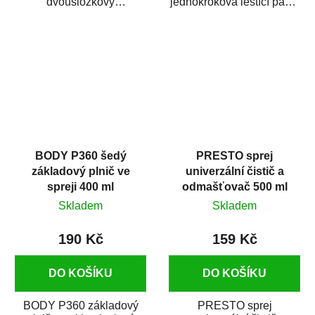
dvousložkový
jednokroková leštící pasta
polyesterový tmel s
nové generace s
dobrými plnícími
obsahem vysoce
schopnostmi. Je...
kvalitního...
BODY P360 šedý
PRESTO sprej
základový plnič ve
univerzální čistič a
spreji 400 ml
odmašťovač 500 ml
Skladem
Skladem
190 Kč
159 Kč
DO KOŠÍKU
DO KOŠÍKU
BODY P360 základový
PRESTO sprej