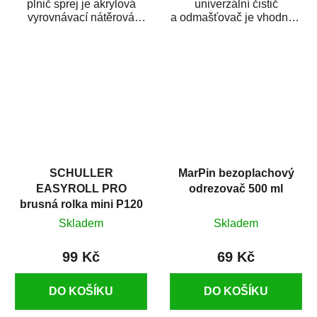
plnič sprej je akrylová
univerzální čistič
vyrovnávací nátěrová
a odmašťovač je vhodný k
hmota určená pro
odmašťování a čištění
vyplnění drobných...
kovových a plastových...
SCHULLER
MarPin bezoplachový
EASYROLL PRO
odrezovač 500 ml
brusná rolka mini P120
Skladem
Skladem
99 Kč
69 Kč
DO KOŠÍKU
DO KOŠÍKU