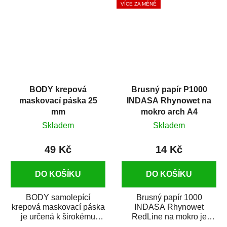
VÍCE ZA MÉNĚ
BODY krepová
Brusný papír P1000
maskovací páska 25
INDASA Rhynowet na
mm
mokro arch A4
Skladem
Skladem
49 Kč
14 Kč
DO KOŠÍKU
DO KOŠÍKU
BODY samolepící
Brusný papír 1000
krepová maskovací páska
INDASA Rhynowet
je určená k širokému
RedLine na mokro je
použití
voděodolný brusný papír