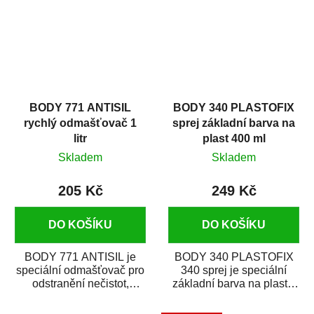
BODY 771 ANTISIL
BODY 340 PLASTOFIX
rychlý odmašťovač 1
sprej základní barva na
litr
plast 400 ml
Skladem
Skladem
205 Kč
249 Kč
DO KOŠÍKU
DO KOŠÍKU
BODY 771 ANTISIL je
BODY 340 PLASTOFIX
speciální odmašťovač pro
340 sprej je speciální
odstranění nečistot,
základní barva na plasty,
silikónu a mastnoty z
která zajistí přilnavost
povrchů před jejich...
vrchních...