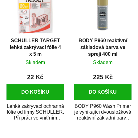
SCHULLER TARGET
BODY P960 reaktivní
lehká zakrývací fólie 4
základová barva ve
x 5 m
spreji 400 ml
Skladem
Skladem
22 Kč
225 Kč
DO KOŠÍKU
DO KOŠÍKU
Lehká zakrývací ochranná
BODY P960 Wash Primer
fólie od firmy SCHULLER.
je vynikající dvousložková
Při práci ve vnitřním
reaktivní základní barva
prostředí chrání před
ve spreji. Je vhodná
zastříkáním...
jako...