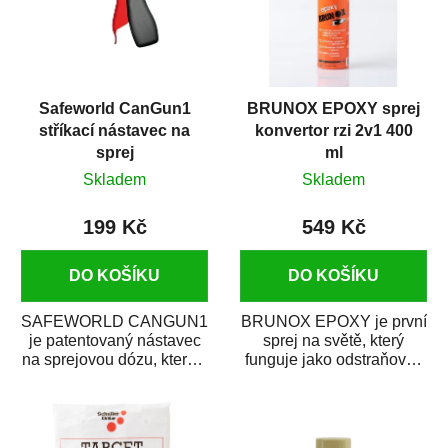
Safeworld CanGun1
BRUNOX EPOXY sprej
stříkací nástavec na
konvertor rzi 2v1 400
sprej
ml
Skladem
Skladem
199 Kč
549 Kč
DO KOŠÍKU
DO KOŠÍKU
SAFEWORLD CANGUN1
BRUNOX EPOXY je první
je patentovaný nástavec
sprej na světě, který
na sprejovou dózu, který ji
funguje jako odstraňovač
promění na profesionální
rzi s epoxidovou
stříkací...
pryskyřicí. Byl...