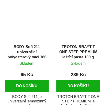
v autoopravárenství
určený především pro...
i v domácí dílně....
BODY Soft 211
TROTON BRAYT T
univerzální
ONE STEP PREMIUM
polyesterový tmel 380
leštící pasta 100 g
g
Skladem
Skladem
95 Kč
239 Kč
DO KOŠÍKU
DO KOŠÍKU
BODY Soft 211 je
TROTON BRAYT T ONE
univerzální jemnozrnný
STEP PREMIUM je