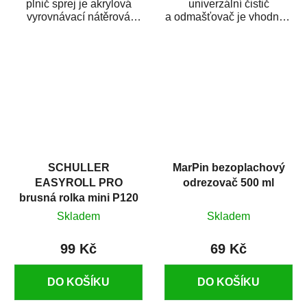
plnič sprej je akrylová
univerzální čistič
vyrovnávací nátěrová
a odmašťovač je vhodný k
hmota určená pro
odmašťování a čištění
vyplnění drobných...
kovových a plastových...
SCHULLER
MarPin bezoplachový
EASYROLL PRO
odrezovač 500 ml
brusná rolka mini P120
Skladem
Skladem
99 Kč
69 Kč
DO KOŠÍKU
DO KOŠÍKU