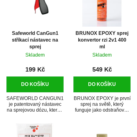
Safeworld CanGun1
BRUNOX EPOXY sprej
stříkací nástavec na
konvertor rzi 2v1 400
sprej
ml
Skladem
Skladem
199 Kč
549 Kč
DO KOŠÍKU
DO KOŠÍKU
SAFEWORLD CANGUN1
BRUNOX EPOXY je první
je patentovaný nástavec
sprej na světě, který
na sprejovou dózu, který ji
funguje jako odstraňovač
promění na profesionální
rzi s epoxidovou
stříkací...
pryskyřicí. Byl...