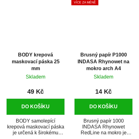
VÍCE ZA MÉNĚ
BODY krepová
Brusný papír P1000
maskovací páska 25
INDASA Rhynowet na
mm
mokro arch A4
Skladem
Skladem
49 Kč
14 Kč
DO KOŠÍKU
DO KOŠÍKU
BODY samolepící
Brusný papír 1000
krepová maskovací páska
INDASA Rhynowet
je určená k širokému
RedLine na mokro je
použití
voděodolný brusný papír