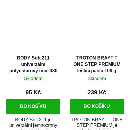
v autoopravárenství
určený především pro...
i v domácí dílně....
BODY Soft 211
TROTON BRAYT T
univerzální
ONE STEP PREMIUM
polyesterový tmel 380
leštící pasta 100 g
g
Skladem
Skladem
95 Kč
239 Kč
DO KOŠÍKU
DO KOŠÍKU
BODY Soft 211 je
TROTON BRAYT T ONE
univerzální jemnozrnný
STEP PREMIUM je