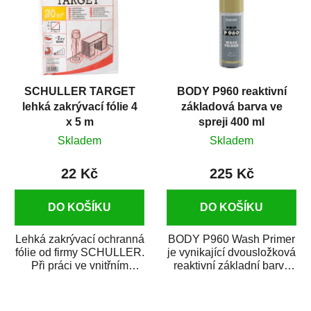
SCHULLER TARGET
BODY P960 reaktivní
lehká zakrývací fólie 4
základová barva ve
x 5 m
spreji 400 ml
Skladem
Skladem
22 Kč
225 Kč
DO KOŠÍKU
DO KOŠÍKU
Lehká zakrývací ochranná
BODY P960 Wash Primer
fólie od firmy SCHULLER.
je vynikající dvousložková
Při práci ve vnitřním
reaktivní základní barva
prostředí chrání před
ve spreji. Je vhodná
zastříkáním...
jako...