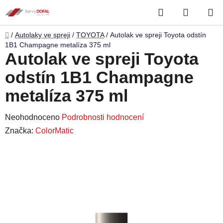
Přejít
Hledat
NÁKUP
na
obsah
KOŠÍK
Domů
/
Autolaky ve spreji
/
TOYOTA
/
Autolak ve spreji Toyota odstín
1B1 Champagne metalíza 375 ml
Autolak ve spreji Toyota
odstín 1B1 Champagne
metalíza 375 ml
Průměrné
Neohodnoceno
Podrobnosti hodnocení
hodnocení
Značka:
ColorMatic
produktu
je
0,0
z
5
hvězdiček.