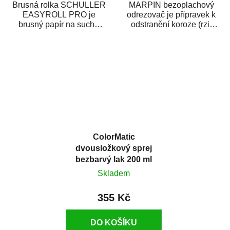
Brusná rolka SCHULLER
MARPIN bezoplachový
EASYROLL PRO je
odrezovač je přípravek k
brusný papír na suché
odstranění koroze (rzi)
broušení dodávaný ve
z kovových předmětů.
formě praktické rolky. Je...
Odrezovač po...
ColorMatic
dvousložkový sprej
bezbarvý lak 200 ml
Skladem
355 Kč
DO KOŠÍKU