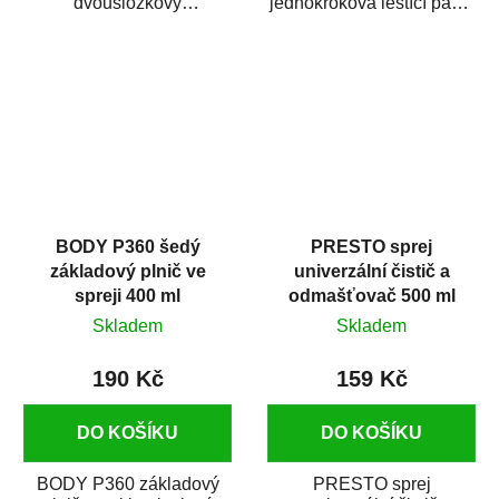
dvousložkový
jednokroková leštící pasta
polyesterový tmel s
nové generace s
dobrými plnícími
obsahem vysoce
schopnostmi. Je...
kvalitního...
BODY P360 šedý
PRESTO sprej
základový plnič ve
univerzální čistič a
spreji 400 ml
odmašťovač 500 ml
Skladem
Skladem
190 Kč
159 Kč
DO KOŠÍKU
DO KOŠÍKU
BODY P360 základový
PRESTO sprej