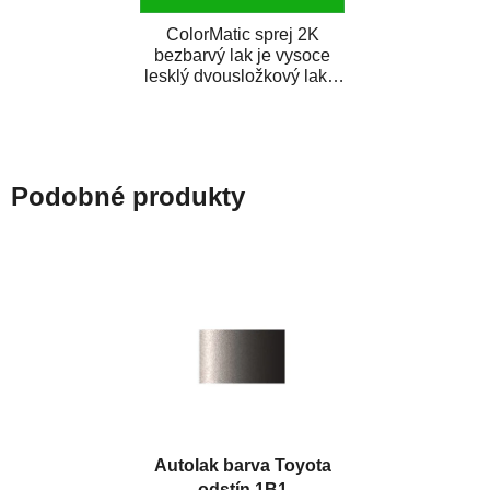
ColorMatic sprej 2K
bezbarvý lak je vysoce
lesklý dvousložkový lak s
tužidlem v spreji. Je
extrémně odolný...
Podobné produkty
Autolak barva Toyota
odstín 1B1