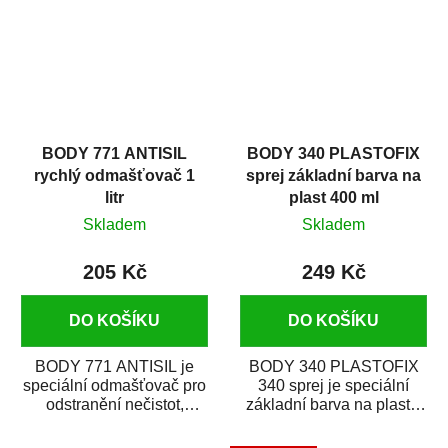
BODY 771 ANTISIL
BODY 340 PLASTOFIX
rychlý odmašťovač 1
sprej základní barva na
litr
plast 400 ml
Skladem
Skladem
205 Kč
249 Kč
DO KOŠÍKU
DO KOŠÍKU
BODY 771 ANTISIL je
BODY 340 PLASTOFIX
speciální odmašťovač pro
340 sprej je speciální
odstranění nečistot,
základní barva na plasty,
silikónu a mastnoty z
která zajistí přilnavost
povrchů před jejich...
vrchních...