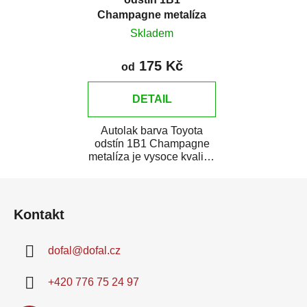
Champagne metalíza
Skladem
175 Kč
od
DETAIL
Autolak barva Toyota
odstín 1B1 Champagne
metalíza je vysoce kvalitní
barva na auto na bodové
Z
opravy,...
á
Kontakt
p
a
dofal
@
dofal.cz
t
í
+420 776 75 24 97