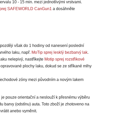
ervalu 10 - 15 min. mezi jednotlivými vrstvami.
na sprej SAFEWORLD CanGun1
a dosáhněte
jpozději však do 1 hodiny od nanesení poslední
arvého laku, např.
MoTip sprej lesklý bezbarvý lak
.
laku nelepivý, nastříkejte
Motip sprej rozstřikové
 opravované plochy laku, dokud se ze stříkané mlhy
 přechodové zóny mezi původním a novým lakem
 je pouze orientační a neslouží k přesnému výběru
du barvy (odstínu) auta. Toto zboží je zhotoveno na
vrátit anebo vyměnit.