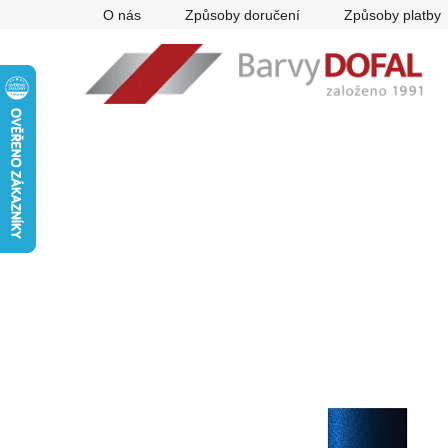
Přejít
O nás
Způsoby doručení
Způsoby platby
na
obsah