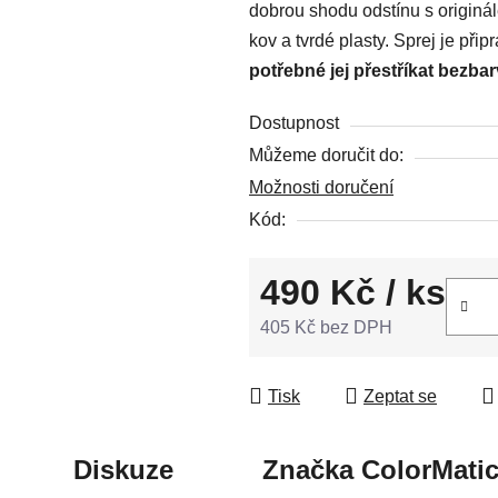
dobrou shodu odstínu s originá
z
kov a tvrdé plasty. Sprej je př
5
potřebné jej přestříkat bezba
hvězdiček.
Dostupnost
Můžeme doručit do:
Možnosti doručení
Kód:
490 Kč
/ ks
405 Kč bez DPH
Měrná cena:
Tisk
Zeptat se
Diskuze
Značka
ColorMati