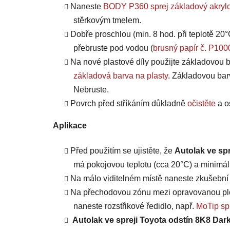
Naneste
BODY P360 sprej základový akrylo
stěrkovým tmelem.
Dobře proschlou (min. 8 hod. při teplotě 20°
přebruste pod vodou (
brusný papír č. P100
Na nové plastové díly použijte základovou b
základová barva na plasty
. Základovou bar
Nebruste.
Povrch před stříkáním důkladně
očistěte
a o
Aplikace
Před použitím se ujistěte, že
Autolak ve spr
má pokojovou teplotu (cca 20°C) a minimáln
Na málo viditelném místě naneste zkušební n
Na přechodovou zónu mezi opravovanou plo
naneste rozstřikové ředidlo, např.
MoTip spr
Autolak ve spreji Toyota odstín 8K8 Dark