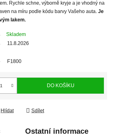
lem. Rychle schne, výborně kryje a je vhodný na
ipraven na míru podle kódu barvy Vašeho auta.
Je
rvým lakem.
Skladem
11.8.2026
F1800
DO KOŠÍKU
Hlídat
Sdílet
c
Ostatní informace