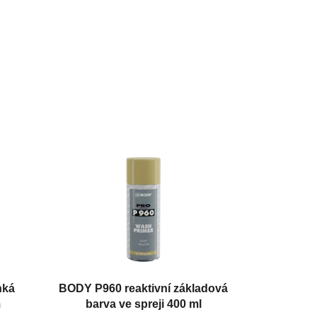
hká
BODY P960 reaktivní základová
m
barva ve spreji 400 ml