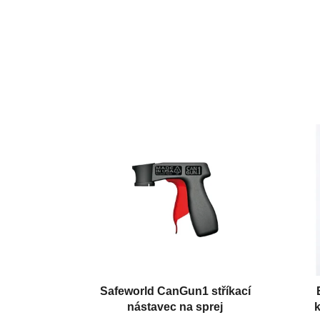
Safeworld CanGun1 stříkací
nástavec na sprej
k