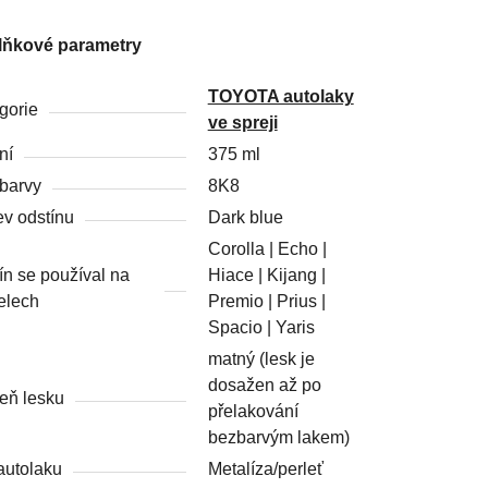
lňkové parametry
TOYOTA autolaky
gorie
ve spreji
ní
375 ml
barvy
8K8
v odstínu
Dark blue
Corolla | Echo |
ín se používal na
Hiace | Kijang |
elech
Premio | Prius |
Spacio | Yaris
matný (lesk je
dosažen až po
eň lesku
přelakování
bezbarvým lakem)
autolaku
Metalíza/perleť