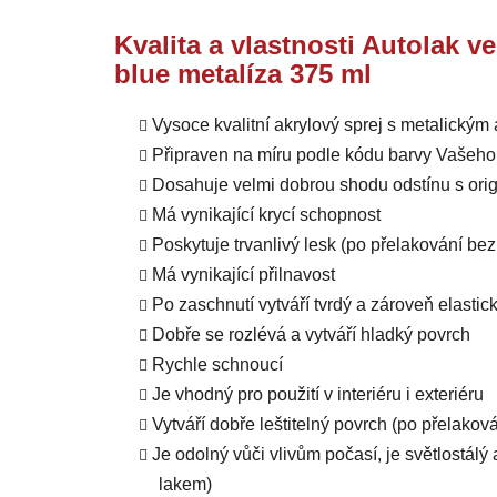
Kvalita a vlastnosti Autolak v
blue metalíza 375 ml
Vysoce kvalitní akrylový sprej s metalický
Připraven na míru podle kódu barvy Vašeho
Dosahuje velmi dobrou shodu odstínu s orig
Má vynikající krycí schopnost
Poskytuje trvanlivý lesk (po přelakování b
Má vynikající přilnavost
Po zaschnutí vytváří tvrdý a zároveň elastic
Dobře se rozlévá a vytváří hladký povrch
Rychle schnoucí
Je vhodný pro použití v interiéru i exteriéru
Vytváří dobře leštitelný povrch (po přelako
Je odolný vůči vlivům počasí, je světlostál
lakem)