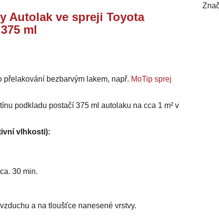
Znač
y Autolak ve spreji Toyota
 375 ml
o přelakování bezbarvým lakem, např.
MoTip sprej
stínu podkladu postačí 375 ml autolaku na cca 1 m² v
ivní vlhkosti):
ca. 30 min.
i vzduchu a na tloušťce nanesené vrstvy.