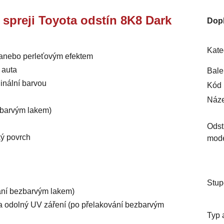
e spreji Toyota odstín 8K8 Dark
Dop
Kate
m anebo perleťovým efektem
 auta
Bale
inální barvou
Kód 
Náze
ezbarvým lakem)
Odst
ký povrch
mod
Stup
vání bezbarvým lakem)
ý a odolný UV záření (po přelakování bezbarvým
Typ 