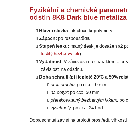
Fyzikální a chemické parametr
odstín 8K8 Dark blue metalíza
Hlavní složka:
akrylové kopolymery
Zápach:
po rozpouštědlu
Stupeň lesku:
matný (lesk je dosažen až p
lesklý bezbarvý lak
).
Vydatnost:
V závislosti na charakteru a od
závislosti na odstínu.
Doba schnutí (při teplotě 20°C a 50% relat
proti prachu:
po cca. 10 min.
na dotyk:
po cca. 50 min.
přelakovatelný bezbarvým lakem:
po c
vyschnutý:
po cca. 24 hod.
Doba schnutí závisí na teplotě prostředí, vlhkost