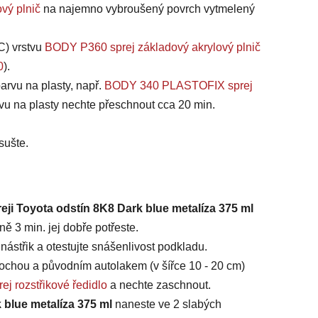
vý plnič
na najemno vybroušený povrch vytmelený
C) vrstvu
BODY P360 sprej základový akrylový plnič
0
).
arvu na plasty, např.
BODY 340 PLASTOFIX sprej
vu na plasty nechte přeschnout cca 20 min.
sušte.
eji Toyota odstín 8K8 Dark blue metalíza 375 ml
ě 3 min. jej dobře potřeste.
ástřik a otestujte snášenlivost podkladu.
chou a původním autolakem (v šířce 10 - 20 cm)
ej rozstřikové ředidlo
a nechte zaschnout.
 blue metalíza 375 ml
naneste ve 2 slabých