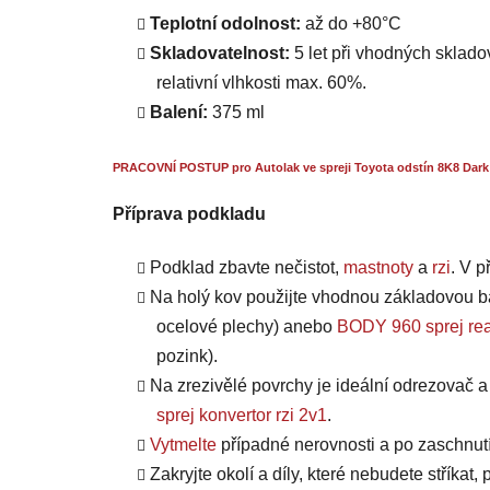
Teplotní odolnost:
až do +80°C
Skladovatelnost:
5 let při vhodných skladov
relativní vlhkosti max. 60%.
Balení:
375 ml
PRACOVNÍ POSTUP pro Autolak ve spreji Toyota odstín 8K8 Dark 
Příprava podkladu
Podklad zbavte nečistot,
mastnoty
a
rzi
. V 
Na holý kov použijte vhodnou základovou b
ocelové plechy) anebo
BODY 960 sprej rea
pozink).
Na zrezivělé povrchy je ideální odrezovač 
sprej konvertor rzi 2v1
.
Vytmelte
případné nerovnosti a po zaschnut
Zakryjte okolí a díly, které nebudete stříkat