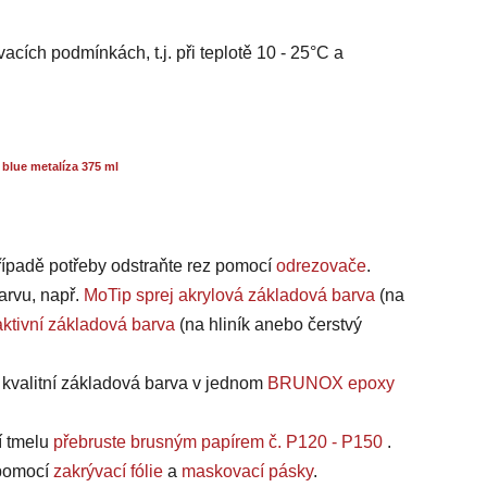
acích podmínkách, t.j. při teplotě 10 - 25°C a
blue metalíza 375 ml
případě potřeby odstraňte rez pomocí
odrezovače
.
arvu, např.
MoTip sprej akrylová základová barva
(na
ktivní základová barva
(na hliník anebo čerstvý
a kvalitní základová barva v jednom
BRUNOX epoxy
í tmelu
přebruste brusným papírem č. P120 - P150
.
, pomocí
zakrývací fólie
a
maskovací pásky
.