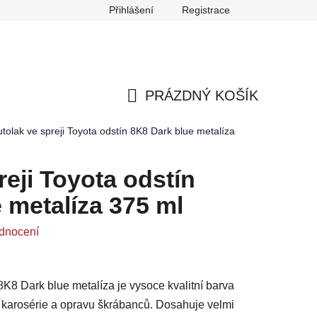
Přihlášení
Registrace
any osobních údajů
Reklamace
Odstoupení od smlouvy
PRÁZDNÝ KOŠÍK
NÁKUPNÍ
tolak ve spreji Toyota odstín 8K8 Dark blue metalíza
KOŠÍK
reji Toyota odstín
 metalíza 375 ml
dnocení
 8K8 Dark blue metalíza je vysoce kvalitní barva
ů karosérie a opravu škrábanců. Dosahuje velmi