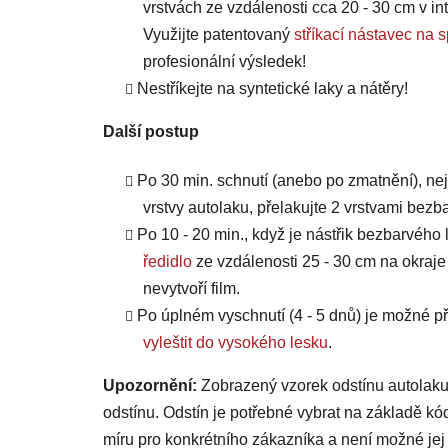
vrstvách ze vzdálenosti cca 20 - 30 cm v int
Využijte patentovaný
stříkací nástavec 
profesionální výsledek!
Nestříkejte na syntetické laky a nátěry!
Další postup
Po 30 min. schnutí (anebo po zmatnění), ne
vrstvy autolaku, přelakujte 2 vrstvami bezb
Po 10 - 20 min., když je nástřik bezbarvého 
ředidlo
ze vzdálenosti 25 - 30 cm na okraje
nevytvoří film.
Po úplném vyschnutí (4 - 5 dnů) je možné
vyleštit do vysokého lesku
.
Upozornění:
Zobrazený vzorek odstínu autolaku
odstínu. Odstín je potřebné vybrat na základě kó
míru pro konkrétního zákazníka a není možné jej 