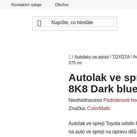
Kontaktní údaje
Obchodní podmínky
Podmínky ochr
Domů
/
Autolaky ve spreji
/
TOYOTA
/
Au
375 ml
Autolak ve sp
8K8 Dark blue
Průměrné
Neohodnoceno
Podrobnosti ho
hodnocení
Značka:
ColorMatic
produktu
Autolak ve spreji Toyota odstín
je
na auto ve spreji na opravu díl
0,0