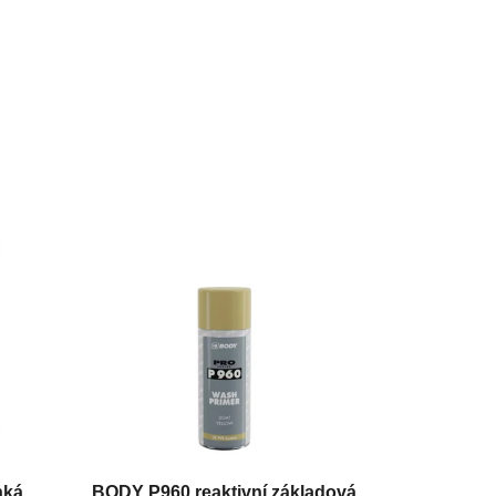
hká
BODY P960 reaktivní základová