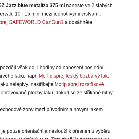
Z Jazz blue metalíza 375 ml
naneste ve 2 slabých
ervalu 10 - 15 min. mezi jednotlivými vrstvami.
na sprej SAFEWORLD CanGun1
a dosáhněte
jpozději však do 1 hodiny od nanesení poslední
arvého laku, např.
MoTip sprej lesklý bezbarvý lak
.
laku nelepivý, nastříkejte
Motip sprej rozstřikové
 opravované plochy laku, dokud se ze stříkané mlhy
 přechodové zóny mezi původním a novým lakem
 je pouze orientační a neslouží k přesnému výběru