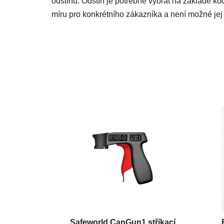
odstínu. Odstín je potřebné vybrat na základě kó
míru pro konkrétního zákazníka a není možné jej 
Safeworld CanGun1 stříkací