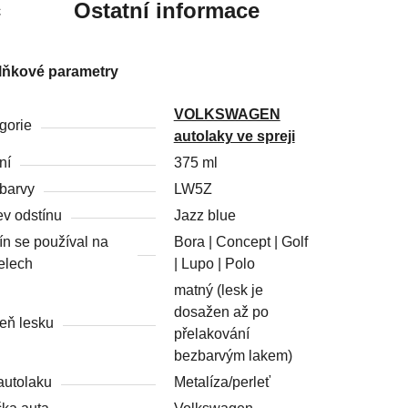
c
Ostatní informace
lňkové parametry
VOLKSWAGEN
gorie
autolaky ve spreji
ní
375 ml
barvy
LW5Z
v odstínu
Jazz blue
ín se používal na
Bora | Concept | Golf
elech
| Lupo | Polo
matný (lesk je
dosažen až po
eň lesku
přelakování
bezbarvým lakem)
autolaku
Metalíza/perleť