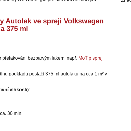
Znač
y Autolak ve spreji Volkswagen
za 375 ml
o přelakování bezbarvým lakem, např.
MoTip sprej
stínu podkladu postačí 375 ml autolaku na cca 1 m² v
ivní vlhkosti):
ca. 30 min.