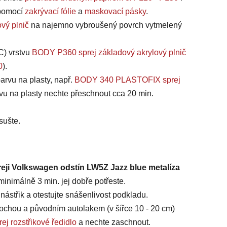
, pomocí
zakrývací fólie
a
maskovací pásky
.
vý plnič
na najemno vybroušený povrch vytmelený
C) vrstvu
BODY P360 sprej základový akrylový plnič
0
).
arvu na plasty, např.
BODY 340 PLASTOFIX sprej
vu na plasty nechte přeschnout cca 20 min.
sušte.
reji Volkswagen odstín LW5Z Jazz blue metalíza
inimálně 3 min. jej dobře potřeste.
ástřik a otestujte snášenlivost podkladu.
chou a původním autolakem (v šířce 10 - 20 cm)
ej rozstřikové ředidlo
a nechte zaschnout.