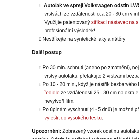
Autolak ve spreji Volkswagen odstín LW5
vrstvách ze vzdálenosti cca 20 - 30 cm v int
Využijte patentovaný
stříkací nástavec 
profesionální výsledek!
Nestříkejte na syntetické laky a nátěry!
Další postup
Po 30 min. schnutí (anebo po zmatnění), ne
vrstvy autolaku, přelakujte 2 vrstvami bezb
Po 10 - 20 min., když je nástřik bezbarvého 
ředidlo
ze vzdálenosti 25 - 30 cm na okraje
nevytvoří film.
Po úplném vyschnutí (4 - 5 dnů) je možné
vyleštit do vysokého lesku
.
Upozornění:
Zobrazený vzorek odstínu autolaku