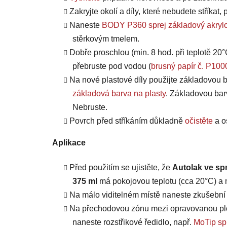
Zakryjte okolí a díly, které nebudete stříkat
Naneste
BODY P360 sprej základový akrylo
stěrkovým tmelem.
Dobře proschlou (min. 8 hod. při teplotě 20°
přebruste pod vodou (
brusný papír č. P100
Na nové plastové díly použijte základovou b
základová barva na plasty
. Základovou bar
Nebruste.
Povrch před stříkáním důkladně
očistěte
a o
Aplikace
Před použitím se ujistěte, že
Autolak ve sp
375 ml
má pokojovou teplotu (cca 20°C) a m
Na málo viditelném místě naneste zkušební n
Na přechodovou zónu mezi opravovanou plo
naneste rozstřikové ředidlo, např.
MoTip spr