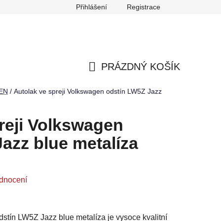
Přihlášení
Registrace
any osobních údajů
Reklamace
Odstoupení od smlouvy
PRÁZDNÝ KOŠÍK
NÁKUPNÍ
EN
/
Autolak ve spreji Volkswagen odstín LW5Z Jazz
KOŠÍK
reji Volkswagen
azz blue metalíza
dnocení
stín LW5Z Jazz blue metalíza je vysoce kvalitní