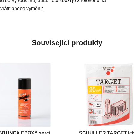
du barvy (odstínu) auta. Toto zboží je zhotoveno na
vrátit anebo vyměnit.
Související produkty
BRUNOX EPOXY sprej
SCHULLER TARGET le