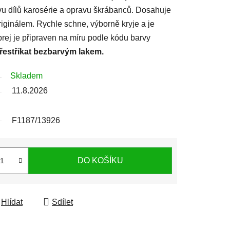
avu dílů karosérie a opravu škrábanců. Dosahuje
iginálem. Rychle schne, výborně kryje a je
prej je připraven na míru podle kódu barvy
přestříkat bezbarvým lakem.
Skladem
11.8.2026
F1187/13926
DO KOŠÍKU
Hlídat
Sdílet