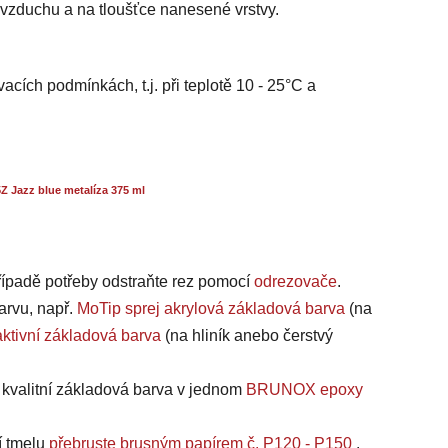
i vzduchu a na tloušťce nanesené vrstvy.
acích podmínkách, t.j. při teplotě 10 - 25°C a
 Jazz blue metalíza 375 ml
případě potřeby odstraňte rez pomocí
odrezovače
.
arvu, např.
MoTip sprej akrylová základová barva
(na
ktivní základová barva
(na hliník anebo čerstvý
a kvalitní základová barva v jednom
BRUNOX epoxy
í tmelu
přebruste brusným papírem č. P120 - P150
.