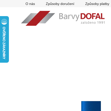
Přejít
O nás
Způsoby doručení
Způsoby platby
na
obsah