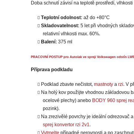
Doba schnutí závisí na teplotě prostředí, vlhkost
Teplotní odolnost:
až do +80°C
Skladovatelnost:
5 let při vhodných skladov
relativní vlhkosti max. 60%.
Balení:
375 ml
PRACOVNÍ POSTUP pro Autolak ve spreji Volkswagen odstín LW5Z
Příprava podkladu
Podklad zbavte nečistot,
mastnoty
a
rzi
. V 
Na holý kov použijte vhodnou základovou b
ocelové plechy) anebo
BODY 960 sprej rea
pozink).
Na zrezivělé povrchy je ideální odrezovač 
sprej konvertor rzi 2v1
.
Vytmelte
případné nerovnosti a po zaschnut