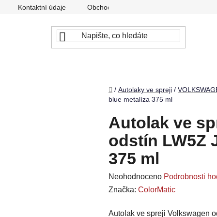
Kontaktní údaje
Obchodní podmínky
Podmínky ochr
Domů
/
Autolaky ve spreji
/
VOLKSWAG
blue metalíza 375 ml
Autolak ve sp
odstín LW5Z J
375 ml
Průměrné
Neohodnoceno
Podrobnosti ho
hodnocení
Značka:
ColorMatic
produktu
Autolak ve spreji Volkswagen od
je