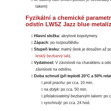
lakem)
Fyzikální a chemické parametr
odstín LW5Z Jazz blue metalí
Hlavní složka:
akrylové kopolymery
Zápach:
po rozpouštědlu
Stupeň lesku:
matný (lesk je dosažen až p
lesklý bezbarvý lak
).
Vydatnost:
V závislosti na charakteru a od
závislosti na odstínu.
Doba schnutí (při teplotě 20°C a 50% relat
proti prachu:
po cca. 10 min.
na dotyk:
po cca. 50 min.
přelakovatelný bezbarvým lakem:
po c
vyschnutý:
po cca. 24 hod.