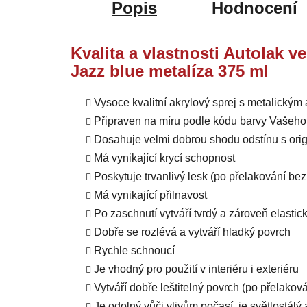
Popis
Hodnocení
Kvalita a vlastnosti Autolak 
Jazz blue metalíza 375 ml
Vysoce kvalitní akrylový sprej s metalický
Připraven na míru podle kódu barvy Vašeho
Dosahuje velmi dobrou shodu odstínu s orig
Má vynikající krycí schopnost
Poskytuje trvanlivý lesk (po přelakování b
Má vynikající přilnavost
Po zaschnutí vytváří tvrdý a zároveň elastic
Dobře se rozlévá a vytváří hladký povrch
Rychle schnoucí
Je vhodný pro použití v interiéru i exteriéru
Vytváří dobře leštitelný povrch (po přelako
Je odolný vůči vlivům počasí, je světlostál