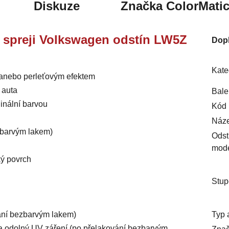
Diskuze
Značka
ColorMati
ve spreji Volkswagen odstín LW5Z
Dop
Kate
m anebo perleťovým efektem
 auta
Bale
inální barvou
Kód 
Náze
ezbarvým lakem)
Odst
mod
ký povrch
Stup
Typ 
vání bezbarvým lakem)
ý a odolný UV záření (po přelakování bezbarvým