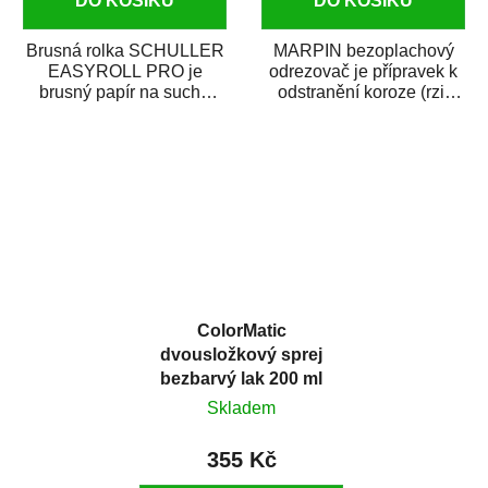
DO KOŠÍKU
DO KOŠÍKU
Brusná rolka SCHULLER
MARPIN bezoplachový
EASYROLL PRO je
odrezovač je přípravek k
brusný papír na suché
odstranění koroze (rzi)
broušení dodávaný ve
z kovových předmětů.
formě praktické rolky. Je...
Odrezovač po...
ColorMatic
dvousložkový sprej
bezbarvý lak 200 ml
Skladem
355 Kč