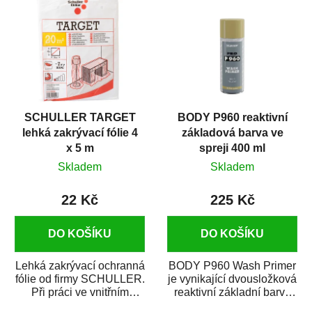
SCHULLER TARGET
BODY P960 reaktivní
lehká zakrývací fólie 4
základová barva ve
x 5 m
spreji 400 ml
Skladem
Skladem
22 Kč
225 Kč
DO KOŠÍKU
DO KOŠÍKU
Lehká zakrývací ochranná
BODY P960 Wash Primer
fólie od firmy SCHULLER.
je vynikající dvousložková
Při práci ve vnitřním
reaktivní základní barva
prostředí chrání před
ve spreji. Je vhodná