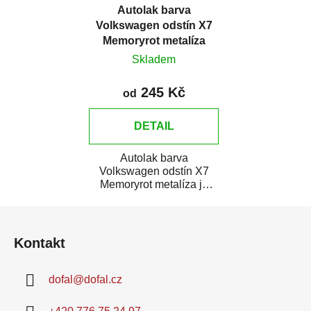
Autolak barva
Volkswagen odstín X7
Memoryrot metalíza
Skladem
245 Kč
od
DETAIL
Autolak barva
Volkswagen odstín X7
Memoryrot metalíza je
vysoce kvalitní barva na
Z
auto na bodové opravy,...
á
Kontakt
p
a
dofal
@
dofal.cz
t
í