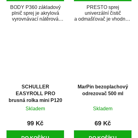
BODY P360 základový
PRESTO sprej
plnič sprej je akrylová
univerzální čistič
vyrovnávací nátěrová
a odmašťovač je vhodný k
hmota určená pro
odmašťování a čištění
vyplnění drobných...
kovových a plastových...
SCHULLER
MarPin bezoplachový
EASYROLL PRO
odrezovač 500 ml
brusná rolka mini P120
Skladem
Skladem
99 Kč
69 Kč