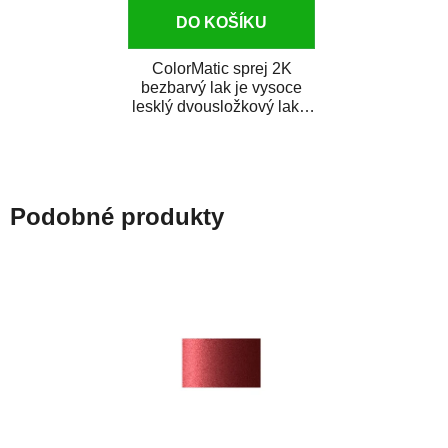
DO KOŠÍKU
ColorMatic sprej 2K
bezbarvý lak je vysoce
lesklý dvousložkový lak s
tužidlem v spreji. Je
extrémně odolný...
Podobné produkty