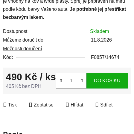
je vhodný na kov a tvrdé plasty. Sprej je připraven na míru
podle kódu barvy Vašeho auta.
Je potřebné jej přestříkat
bezbarvým lakem.
Dostupnost
Skladem
Můžeme doručit do:
11.8.2026
Možnosti doručení
Kód:
F0857/14674
490 Kč
/ ks
DO KOŠÍKU
405 Kč bez DPH
Měrná cena:
Tisk
Zeptat se
Hlídat
Sdílet