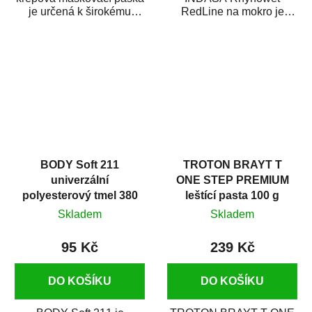
je určená k širokému
RedLine na mokro je
použití
voděodolný brusný papír
v autoopravárenství
určený především pro...
i v domácí dílně....
BODY Soft 211
TROTON BRAYT T
univerzální
ONE STEP PREMIUM
polyesterový tmel 380
leštící pasta 100 g
g
Skladem
Skladem
95 Kč
239 Kč
DO KOŠÍKU
DO KOŠÍKU