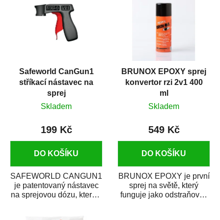
Safeworld CanGun1
BRUNOX EPOXY sprej
stříkací nástavec na
konvertor rzi 2v1 400
sprej
ml
Skladem
Skladem
199 Kč
549 Kč
DO KOŠÍKU
DO KOŠÍKU
SAFEWORLD CANGUN1
BRUNOX EPOXY je první
je patentovaný nástavec
sprej na světě, který
na sprejovou dózu, který ji
funguje jako odstraňovač
promění na profesionální
rzi s epoxidovou
stříkací...
pryskyřicí. Byl...