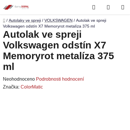
Přejít
Hledat
NÁKUP
na
obsah
KOŠÍK
Domů
/
Autolaky ve spreji
/
VOLKSWAGEN
/
Autolak ve spreji
Volkswagen odstín X7 Memoryrot metalíza 375 ml
Autolak ve spreji
Volkswagen odstín X7
Memoryrot metalíza 375
ml
Průměrné
Neohodnoceno
Podrobnosti hodnocení
hodnocení
Značka:
ColorMatic
produktu
je
0,0
z
5