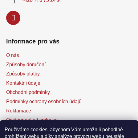
+420 776 75 24 97
Informace pro vás
O nás
Způsoby doručení
Způsoby platby
Kontaktní údaje
Obchodní podmínky
Podmínky ochrany osobních údajů
Reklamace
Odstoupení od smlouvy
Kontaktní formulář
Používáme cookies, abychom Vám umožnili pohodlné
prohlížení webu a díky analýze provozu webu neustále