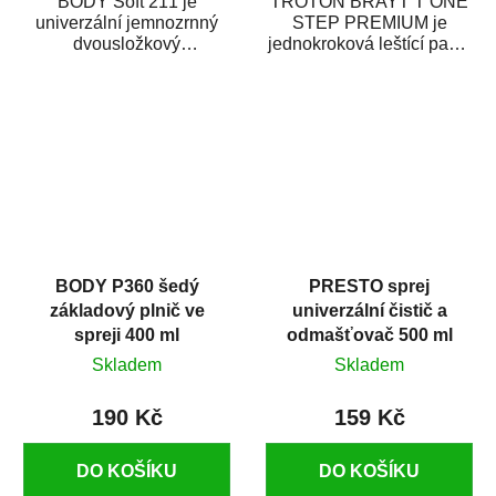
BODY Soft 211 je
TROTON BRAYT T ONE
univerzální jemnozrnný
STEP PREMIUM je
dvousložkový
jednokroková leštící pasta
polyesterový tmel s
nové generace s
dobrými plnícími
obsahem vysoce
schopnostmi. Je...
kvalitního...
BODY P360 šedý
PRESTO sprej
základový plnič ve
univerzální čistič a
spreji 400 ml
odmašťovač 500 ml
Skladem
Skladem
190 Kč
159 Kč
DO KOŠÍKU
DO KOŠÍKU