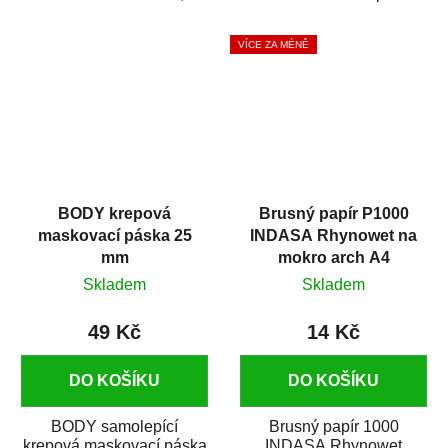
silikónu a mastnoty z
která zajistí přilnavost
povrchů před jejich...
vrchních...
VÍCE ZA MÉNĚ
BODY krepová
Brusný papír P1000
maskovací páska 25
INDASA Rhynowet na
mm
mokro arch A4
Skladem
Skladem
49 Kč
14 Kč
DO KOŠÍKU
DO KOŠÍKU
BODY samolepící
Brusný papír 1000
krepová maskovací páska
INDASA Rhynowet