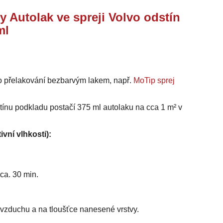
y Autolak ve spreji Volvo odstín
ml
o přelakování bezbarvým lakem, např.
MoTip sprej
stínu podkladu postačí 375 ml autolaku na cca 1 m² v
ivní vlhkosti):
ca. 30 min.
i vzduchu a na tloušťce nanesené vrstvy.