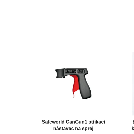
Safeworld CanGun1 stříkací
nástavec na sprej
k