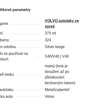
lňkové parametry
VOLVO autolaky ve
gorie
spreji
ní
375 ml
barvy
324
v odstínu
Silver beige
ín se používal na
S40/V40 | V40
elech
matný (lesk je
dosažen až po
eň lesku
přelakování
bezbarvým lakem)
autolaku
Metalíza/perleť
ka auta
Volvo