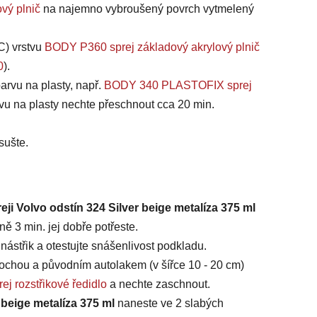
vý plnič
na najemno vybroušený povrch vytmelený
C) vrstvu
BODY P360 sprej základový akrylový plnič
0
).
arvu na plasty, např.
BODY 340 PLASTOFIX sprej
vu na plasty nechte přeschnout cca 20 min.
sušte.
eji Volvo odstín 324 Silver beige metalíza 375 ml
ě 3 min. jej dobře potřeste.
ástřik a otestujte snášenlivost podkladu.
chou a původním autolakem (v šířce 10 - 20 cm)
ej rozstřikové ředidlo
a nechte zaschnout.
 beige metalíza 375 ml
naneste ve 2 slabých