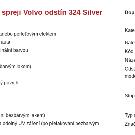
 spreji Volvo odstín 324 Silver
Dop
Kate
m anebo perleťovým efektem
 auta
Bale
inální barvou
Kód 
Náze
ezbarvým lakem)
Odst
mod
ký povrch
Stup
Typ 
vání bezbarvým lakem)
ý a odolný UV záření (po přelakování bezbarvým
Znač