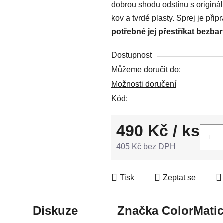
dobrou shodu odstínu s originá
z
kov a tvrdé plasty. Sprej je př
5
potřebné jej přestříkat bezba
hvězdiček.
Dostupnost
Můžeme doručit do:
Možnosti doručení
Kód:
490 Kč
/ ks
405 Kč bez DPH
Měrná cena:
Tisk
Zeptat se
Diskuze
Značka
ColorMati