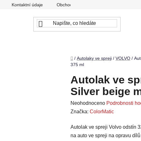
Kontaktní údaje
Obchodní podmínky
Podmínky ochr
Domů
/
Autolaky ve spreji
/
VOLVO
/
Aut
375 ml
Autolak ve sp
Silver beige m
Průměrné
Neohodnoceno
Podrobnosti ho
hodnocení
Značka:
ColorMatic
produktu
Autolak ve spreji Volvo odstín 3
je
na auto ve spreji na opravu díl
0,0