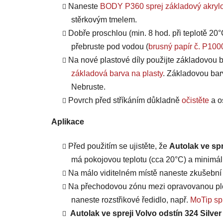
Naneste
BODY P360 sprej základový akrylo
stěrkovým tmelem.
Dobře proschlou (min. 8 hod. při teplotě 20°
přebruste pod vodou (
brusný papír č. P100
Na nové plastové díly použijte základovou b
základová barva na plasty
. Základovou bar
Nebruste.
Povrch před stříkáním důkladně
očistěte
a o
Aplikace
Před použitím se ujistěte, že
Autolak ve spr
má pokojovou teplotu (cca 20°C) a minimáln
Na málo viditelném místě naneste zkušební n
Na přechodovou zónu mezi opravovanou plo
naneste rozstřikové ředidlo, např.
MoTip spr
Autolak ve spreji Volvo odstín 324 Silver