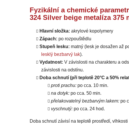
Fyzikální a chemické parametr
324 Silver beige metalíza 375 
Hlavní složka:
akrylové kopolymery
Zápach:
po rozpouštědlu
Stupeň lesku:
matný (lesk je dosažen až p
lesklý bezbarvý lak
).
Vydatnost:
V závislosti na charakteru a od
závislosti na odstínu.
Doba schnutí (při teplotě 20°C a 50% relat
proti prachu:
po cca. 10 min.
na dotyk:
po cca. 50 min.
přelakovatelný bezbarvým lakem:
po c
vyschnutý:
po cca. 24 hod.
Doba schnutí závisí na teplotě prostředí, vlhkost