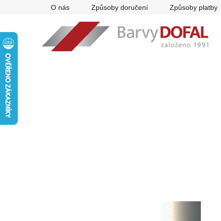
Přejít
O nás
Způsoby doručení
Způsoby platby
na
obsah