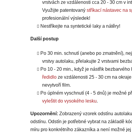
vrstvách ze vzdálenosti cca 20 - 30 cm v int
Využijte patentovaný
stříkací nástavec 
profesionální výsledek!
Nestříkejte na syntetické laky a nátěry!
Další postup
Po 30 min. schnutí (anebo po zmatnění), ne
vrstvy autolaku, přelakujte 2 vrstvami bezb
Po 10 - 20 min., když je nástřik bezbarvého 
ředidlo
ze vzdálenosti 25 - 30 cm na okraje
nevytvoří film.
Po úplném vyschnutí (4 - 5 dnů) je možné
vyleštit do vysokého lesku
.
Upozornění:
Zobrazený vzorek odstínu autolaku
odstínu. Odstín je potřebné vybrat na základě kó
míru pro konkrétního zákazníka a není možné jej 