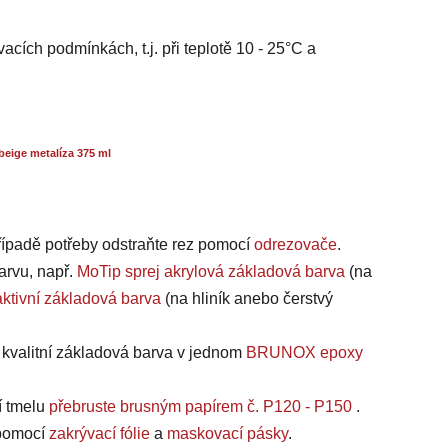
acích podmínkách, t.j. při teplotě 10 - 25°C a
beige metalíza 375 ml
případě potřeby odstraňte rez pomocí
odrezovače
.
arvu, např.
MoTip sprej akrylová základová barva
(na
ktivní základová barva
(na hliník anebo čerstvý
a kvalitní základová barva v jednom
BRUNOX epoxy
í tmelu
přebruste brusným papírem č. P120 - P150
.
, pomocí
zakrývací fólie
a
maskovací pásky
.