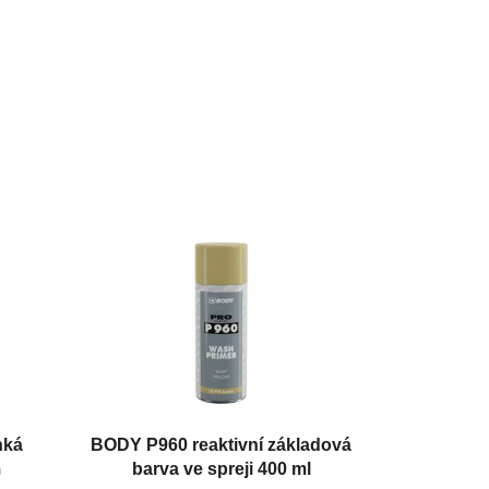
hká
BODY P960 reaktivní základová
m
barva ve spreji 400 ml