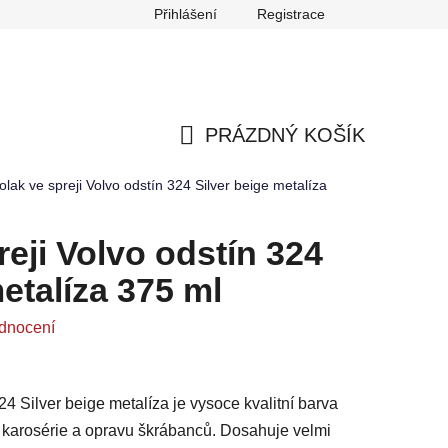
Přihlášení
Registrace
any osobních údajů
Reklamace
Odstoupení od smlouvy
PRÁZDNÝ KOŠÍK
NÁKUPNÍ
olak ve spreji Volvo odstín 324 Silver beige metalíza
KOŠÍK
reji Volvo odstín 324
etalíza 375 ml
dnocení
24 Silver beige metalíza je vysoce kvalitní barva
ů karosérie a opravu škrábanců. Dosahuje velmi