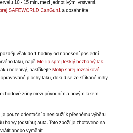
ervalu 10 - 15 min. mezi jednotlivými vrstvami.
na sprej SAFEWORLD CanGun1
a dosáhněte
jpozději však do 1 hodiny od nanesení poslední
arvého laku, např.
MoTip sprej lesklý bezbarvý lak
.
laku nelepivý, nastříkejte
Motip sprej rozstřikové
 opravované plochy laku, dokud se ze stříkané mlhy
 přechodové zóny mezi původním a novým lakem
 je pouze orientační a neslouží k přesnému výběru
du barvy (odstínu) auta. Toto zboží je zhotoveno na
vrátit anebo vyměnit.