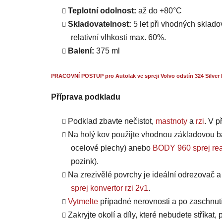
Teplotní odolnost:
až do +80°C
Skladovatelnost:
5 let při vhodných skladov
relativní vlhkosti max. 60%.
Balení:
375 ml
PRACOVNÍ POSTUP pro Autolak ve spreji Volvo odstín 324 Silver 
Příprava podkladu
Podklad zbavte nečistot,
mastnoty
a
rzi
. V 
Na holý kov použijte vhodnou základovou b
ocelové plechy) anebo
BODY 960 sprej rea
pozink).
Na zrezivělé povrchy je ideální odrezovač 
sprej konvertor rzi 2v1
.
Vytmelte
případné nerovnosti a po zaschnut
Zakryjte okolí a díly, které nebudete stříkat