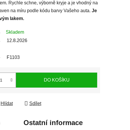
lem. Rychle schne, výborně kryje a je vhodný na
ipraven na míru podle kódu barvy Vašeho auta.
Je
rvým lakem.
Skladem
12.8.2026
F1103
DO KOŠÍKU
Hlídat
Sdílet
c
Ostatní informace