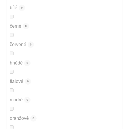
bílé
0
černé
0
červené
0
hnědé
0
fialové
0
modré
0
oranžové
0