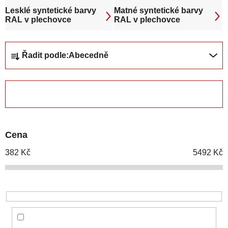
Lesklé syntetické barvy
Matné syntetické barvy
RAL v plechovce
RAL v plechovce
Ř
Řadit podle:
Abecedně
a
z
e
ZAVŘÍT FILTR
n
í
p
Cena
r
o
382
Kč
5492
Kč
d
u
k
t
ů