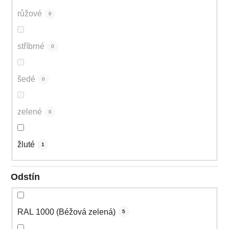
růžové
0
stříbrné
0
šedé
0
zelené
0
žluté
1
Odstín
RAL 1000 (Béžová zelená)
5