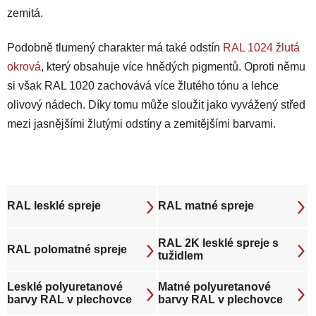
zemitá.
Podobně tlumený charakter má také odstín
RAL 1024 žlutá
okrová
, který obsahuje více hnědých pigmentů. Oproti němu
si však RAL 1020 zachovává více žlutého tónu a lehce
olivový nádech. Díky tomu může sloužit jako vyvážený střed
mezi jasnějšími žlutými odstíny a zemitějšími barvami.
RAL lesklé spreje
RAL matné spreje
RAL 2K lesklé spreje s
RAL polomatné spreje
tužidlem
Lesklé polyuretanové
Matné polyuretanové
barvy RAL v plechovce
barvy RAL v plechovce