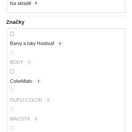
Na skladě
5
Značky
Barvy a laky Hostivař
4
BODY
0
ColorMatic
1
DUPLI-COLOR
0
MACOTA
0