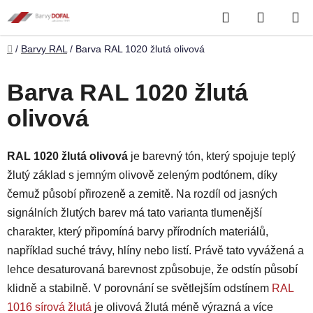
Přejít
Hledat
NÁKUP
na
obsah
KOŠÍK
Domů
/
Barvy RAL
/
Barva RAL 1020 žlutá olivová
Barva RAL 1020 žlutá
olivová
RAL 1020 žlutá olivová
je barevný tón, který spojuje teplý
žlutý základ s jemným olivově zeleným podtónem, díky
čemuž působí přirozeně a zemitě. Na rozdíl od jasných
signálních žlutých barev má tato varianta tlumenější
charakter, který připomíná barvy přírodních materiálů,
například suché trávy, hlíny nebo listí. Právě tato vyvážená a
lehce desaturovaná barevnost způsobuje, že odstín působí
klidně a stabilně. V porovnání se světlejším odstínem
RAL
1016 sírová žlutá
je olivová žlutá méně výrazná a více