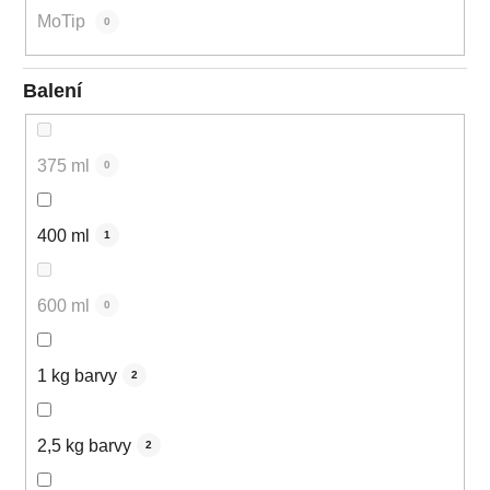
MoTip
0
Balení
375 ml
0
400 ml
1
600 ml
0
1 kg barvy
2
2,5 kg barvy
2