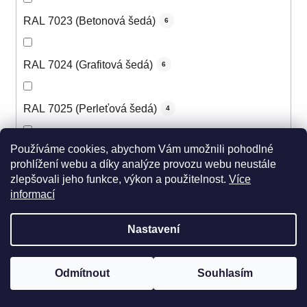
RAL 7023 (Betonová šedá)
6
RAL 7024 (Grafitová šedá)
6
RAL 7025 (Perleťová šedá)
4
Používáme cookies, abychom Vám umožnili pohodlné
RAL 7026 (Žulová šedá)
5
prohlížení webu a díky analýze provozu webu neustále
zlepšovali jeho funkce, výkon a použitelnost.
Více
informací
RAL 7030 (Kamenná šedá)
6
Nastavení
RAL 7031 (Šedomodrá)
6
Odmítnout
Souhlasím
RAL 7032 (Štěrková šedá)
6