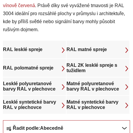
vínově červená
. Právě díky své vyvážené tmavosti je RAL
3004 ideální pro rozsáhlé plochy v průmyslu i architektuře,
kde by příliš světlé nebo signální barvy mohly působit
rušivým dojmem.
RAL lesklé spreje
RAL matné spreje
RAL 2K lesklé spreje s
RAL polomatné spreje
tužidlem
Lesklé polyuretanové
Matné polyuretanové
barvy RAL v plechovce
barvy RAL v plechovce
Lesklé syntetické barvy
Matné syntetické barvy
RAL v plechovce
RAL v plechovce
Ř
Řadit podle:
Abecedně
a