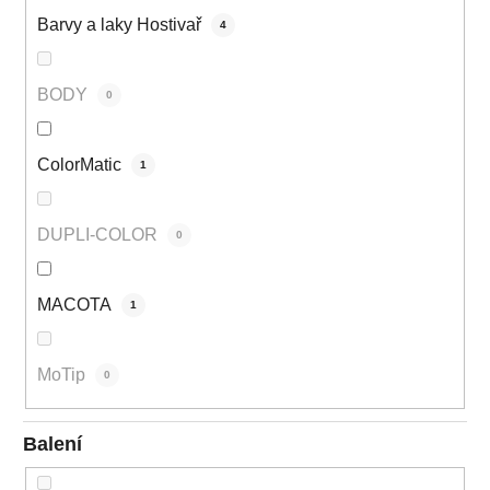
Barvy a laky Hostivař
4
BODY
0
ColorMatic
1
DUPLI-COLOR
0
MACOTA
1
MoTip
0
Balení