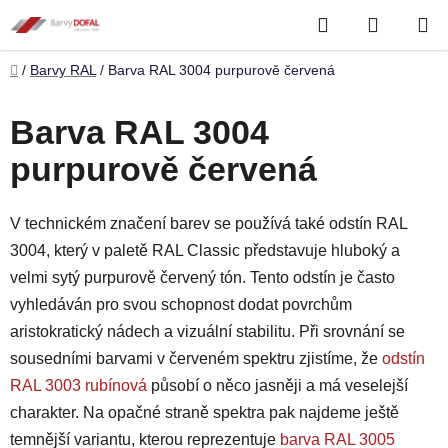
Přejít
Hledat
NÁKUP
na
obsah
KOŠÍK
Domů
/
Barvy RAL
/
Barva RAL 3004 purpurově červená
Barva RAL 3004
purpurově červená
V technickém značení barev se používá také odstín RAL
3004, který v paletě RAL Classic představuje hluboký a
velmi sytý purpurově červený tón. Tento odstín je často
vyhledáván pro svou schopnost dodat povrchům
aristokratický nádech a vizuální stabilitu. Při srovnání se
sousedními barvami v červeném spektru zjistíme, že
odstín
RAL 3003 rubínová
působí o něco jasněji a má veselejší
charakter. Na opačné straně spektra pak najdeme ještě
temnější variantu, kterou reprezentuje
barva RAL 3005