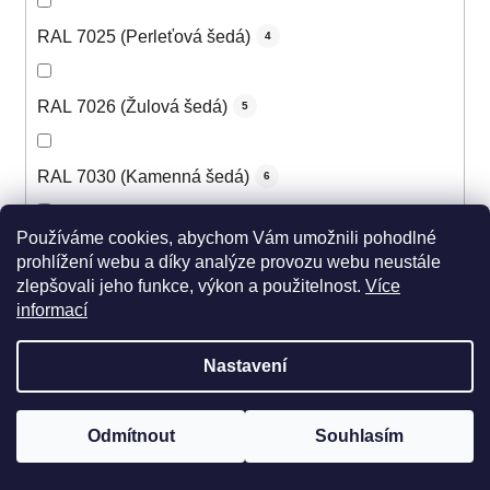
RAL 7025 (Perleťová šedá)
4
RAL 7026 (Žulová šedá)
5
RAL 7030 (Kamenná šedá)
6
Používáme cookies, abychom Vám umožnili pohodlné
RAL 7031 (Šedomodrá)
6
prohlížení webu a díky analýze provozu webu neustále
zlepšovali jeho funkce, výkon a použitelnost.
Více
informací
RAL 7032 (Štěrková šedá)
6
Nastavení
RAL 7033 (Cementová šedá)
5
Odmítnout
Souhlasím
RAL 7034 (Šedožlutá)
5