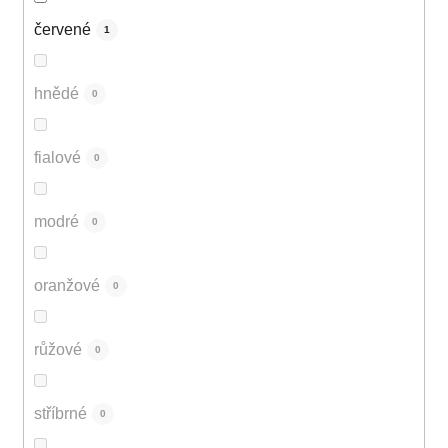
červené
1
hnědé
0
fialové
0
modré
0
oranžové
0
růžové
0
stříbrné
0